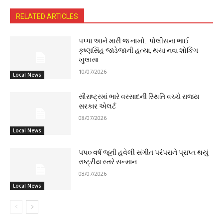
RELATED ARTICLES
પપ્પા આને મારી જ નાખો.. પોલીસના ભાઈ
કૃષ્ણસિંહ જાડેજાની હત્યા, થયા નવા શોકિંગ
ખુલાસા
10/07/2026
Local News
સૌરાષ્ટ્રમાં ભારે વરસાદની સ્થિતિ વચ્ચે રાજ્ય
સરકાર એલર્ટ
08/07/2026
Local News
૫૫૦ વર્ષ જૂની હવેલી સંગીત પરંપરાને પ્રાપ્ત થયું
રાષ્ટ્રીય સ્તરે સન્માન
08/07/2026
Local News