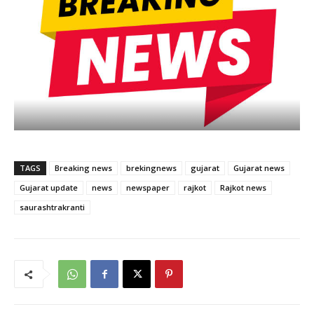
TAGS
Breaking news
brekingnews
gujarat
Gujarat news
Gujarat update
news
newspaper
rajkot
Rajkot news
saurashtrakranti