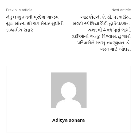
Previous article
Next article
નેહલ શુકલની પ્રદેશ ભાજપ
આટકોટની કે. ડી. પરવાડિયા
યુવા મોરચાથી લઇ મેયર સુધીની
મલ્ટી સ્પેશિયાલિટી હોસ્પિટલના
રાજકીય સફર
યશસ્વી 4 વર્ષ પૂર્ણ લાખો
દર્દીઓનો અતૂટ વિશ્ર્વાસ, હજારો
પરિવારોને મળ્યું નવજીવન: ડો.
ભરતભાઈ બોઘરા
Aditya sonara