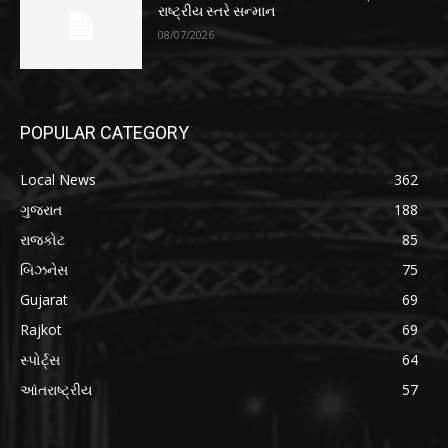
રાષ્ટ્રીય સ્તરે સન્માન
08/07/2026
POPULAR CATEGORY
Local News
362
ગુજરાત
188
રાજકોટ
85
બિઝનેસ
75
Gujarat
69
Rajkot
69
સ્પોર્ટ્સ
64
આંતરાષ્ટ્રીય
57