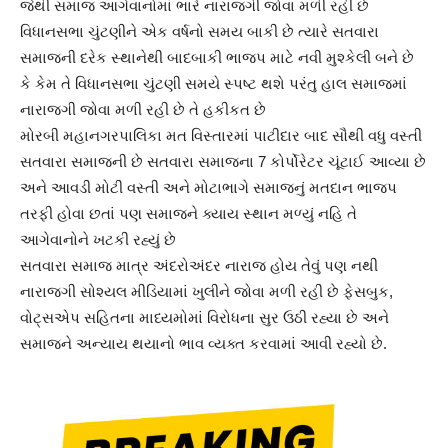
જેથી સમાજ આગેવાનોમાં ભારે નારાજગી જોવા મળી રહી છે
વિધાનસભા ચુંટણીને એક વર્ષનો સમય બાકી છે ત્યારે સતવારા
સમાજની દરેક સ્થાનેથી બાદબાકી ભાજપ માટે નવી મુશ્કેલી બને છે
કે કેમ તે વિધાનસભા ચુંટણી સમયે સ્પષ્ટ થશે પરંતુ હાલ સમાજમાં
નારાજગી જોવા મળી રહી છે તે હકીકત છે
મોરબી મહાનગરપાલિકા મત વિસ્તારમાં પાટીદાર બાદ સૌથી વધુ વસ્તી
સતવારા સમાજની છે સતવારા સમાજના 7 કોર્પોરેટર ચૂંટાઈ આવ્યા છે
અને આવડી મોટી વસ્તી અને મોટાભાગે સમાજનું મતદાન ભાજપ
તરફી હોવા છતાં પણ સમાજને ક્યાય સ્થાન મળ્યું નહિ તે
આગેવાનોને ખટકી રહ્યું છે
સતવારા સમાજ માત્ર અંદરોઅંદર નારાજ હોય તેવું પણ નથી
નારાજગી સોશ્યલ મીડિયામાં ખુલીને જોવા મળી રહી છે ફેસબુક,
વોટ્સએપ સહિતના માધ્યમોમાં વિરોધના સુર ઉઠી રહ્યા છે અને
સમાજને અન્યાય થયાનો ભાવ વ્યક્ત કરવામાં આવી રહ્યો છે.