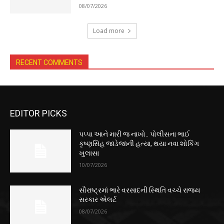
08/07/2026
Load more
RECENT COMMENTS
EDITOR PICKS
પપ્પા આને મારી જ નાખો.. પોલીસના ભાઈ
કૃષ્ણસિંહ જાડેજાની હત્યા, થયા નવા શોકિંગ
ખુલાસા
10/07/2026
સૌરાષ્ટ્રમાં ભારે વરસાદની સ્થિતિ વચ્ચે રાજ્ય
સરકાર એલર્ટ
08/07/2026