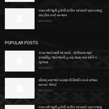
૫૫૦ વર્ષ જૂની હવેલી સંગીત પરંપરાને પ્રાપ્ત થયું
રાષ્ટ્રીય સ્તરે સન્માન
08/07/2026
POPULAR POSTS
પપ્પા આને મારી જ નાખો.. પોલીસના ભાઈ
કૃષ્ણસિંહ જાડેજાની હત્યા, થયા નવા શોકિંગ
ખુલાસા
10/07/2026
સૌરાષ્ટ્રમાં ભારે વરસાદની સ્થિતિ વચ્ચે રાજ્ય
સરકાર એલર્ટ
08/07/2026
૫૫૦ વર્ષ જૂની હવેલી સંગીત પરંપરાને પ્રાપ્ત થયું