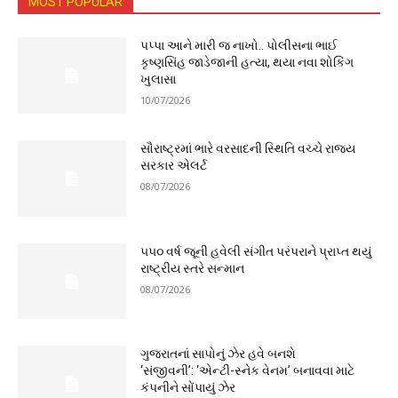
MOST POPULAR
પપ્પા આને મારી જ નાખો.. પોલીસના ભાઈ
કૃષ્ણસિંહ જાડેજાની હત્યા, થયા નવા શોકિંગ
ખુલાસા
10/07/2026
સૌરાષ્ટ્રમાં ભારે વરસાદની સ્થિતિ વચ્ચે રાજ્ય
સરકાર એલર્ટ
08/07/2026
૫૫૦ વર્ષ જૂની હવેલી સંગીત પરંપરાને પ્રાપ્ત થયું
રાષ્ટ્રીય સ્તરે સન્માન
08/07/2026
ગુજરાતનાં સાપોનું ઝેર હવે બનશે
‘સંજીવની’: ‘એન્ટી-સ્નેક વેનમ’ બનાવવા માટે
કંપનીને સોંપાયું ઝેર