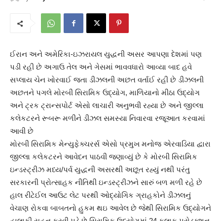
ઈરાન અને અમેરિકા-ઇઝરાયલ યુદ્ધની અસર આપણા દેશમાં પણ
પડી રહી છે અગાઉ તેલ અને ગેસમાં ભાવવધારો આવ્યા બાદ હવે
સપ્લાય ચેન ખોરવાઈ જતા ડીઝલની અછત વર્તાઈ રહી છે ડીઝલની
અછતને પગલે મોરબી સિરામિક ઉદ્યોગ, માળિયાનો મીઠા ઉદ્યોગ
અને ટ્રક ટ્રાન્સપોર્ટ એસો લાચારી અનુભવી રહ્યા છે અને જીલ્લા
કલેકટરને રૂબરૂ મળીને ડીઝલ સમસ્યા નિવારવા રજૂઆત કરવામાં
આવી છે
મોરબી સિરામિક મેન્યુફેક્ચરર્સ એસો પ્રમુખ મનોજ એરવાડિયા દ્વારા
જીલ્લા કલેકટરને આવેદન પાઠવી જણાવ્યું છે કે મોરબી સિરામિક
ઇન્ડસ્ટ્રીઝ મધ્ય/પર્વ યુદ્ધની અસરથી અછૂત રહ્યું નથી પરંતુ
સરકારની પ્રોત્સાહક નીતિથી ઇન્ડસ્ટ્રીઝને સારું બળ મળી રહે છે
હાલ રીટેઈલ આઉટ લેટ પરથી ઓદ્યોગિક ગ્રાહકોને ડીઝલનું
વેચાણ રોકવા બાબતનો હુકમ થઇ આવેલ છે જેથી સિરામિક ઉદ્યોગને
હાલાકી સહન કરવી પડે છે સિરામિક ઉદ્યોગમાં 24 કલાક પ્રોડક્શન