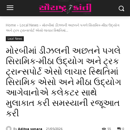
Home
Local News
મોરબીમાં ડીઝલની અછતને પગલે સિરામિક-મીઠા ઉદ્યોગ
અને ટ્રક ટ્રાન્સપોર્ટ એસો લાચાર સ્થિતિમાં...
Local News
મોરબીમાં ડીઝલની અછતને પગલે
સિરામિક-મીઠા ઉદ્યોગ અને ટ્રક
ટ્રાન્સપોર્ટ એસો લાચાર સ્થિતિમાં
સિરામિક એસો અને મીઠા ઉદ્યોગ
આગેવાનોએ કલેકટર સાથે
મુલાકાત કરી સમસ્યાની રજૂઆત
કરી
By
Aditya sonara
21/05/2026
55
0