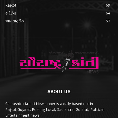
Rajkot
69
સ્પોર્ટ્સ
64
આંતરાષ્ટ્રીય
57
ABOUT US
Saurashtra Kranti Newspaper is a daily based out in
Rajkot,Gujarat. Posting Local, Saurshtra, Gujarat, Political,
Entertainment news.