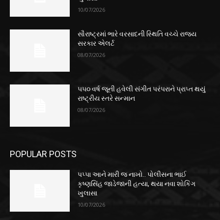
10/07/2026
સૌરાષ્ટ્રમાં ભારે વરસાદની સ્થિતિ વચ્ચે રાજ્ય
સરકાર એલર્ટ
08/07/2026
૫૫૦ વર્ષ જૂની હવેલી સંગીત પરંપરાને પ્રાપ્ત થયું
રાષ્ટ્રીય સ્તરે સન્માન
08/07/2026
POPULAR POSTS
પપ્પા આને મારી જ નાખો.. પોલીસના ભાઈ
કૃષ્ણસિંહ જાડેજાની હત્યા, થયા નવા શોકિંગ
ખુલાસા
10/07/2026