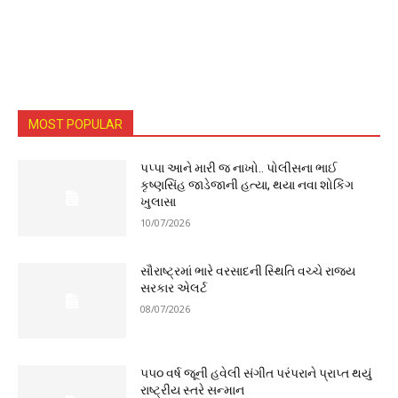
MOST POPULAR
પપ્પા આને મારી જ નાખો.. પોલીસના ભાઈ
કૃષ્ણસિંહ જાડેજાની હત્યા, થયા નવા શોકિંગ
ખુલાસા
10/07/2026
સૌરાષ્ટ્રમાં ભારે વરસાદની સ્થિતિ વચ્ચે રાજ્ય
સરકાર એલર્ટ
08/07/2026
૫૫૦ વર્ષ જૂની હવેલી સંગીત પરંપરાને પ્રાપ્ત થયું
રાષ્ટ્રીય સ્તરે સન્માન