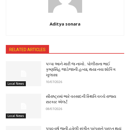
Aditya sonara
RELATED ARTICLES
પપ્પા આને મારી જ નાખો.. પોલીસના ભાઈ
કૃષ્ણસિંહ જાડેજાની હત્યા, થયા નવા શોકિંગ
ખુલાસા
10/07/2026
Local News
સૌરાષ્ટ્રમાં ભારે વરસાદની સ્થિતિ વચ્ચે રાજ્ય
સરકાર એલર્ટ
08/07/2026
Local News
૫૫૦ વર્ષ જૂની હવેલી સંગીત પરંપરાને પ્રાપ્ત થયું