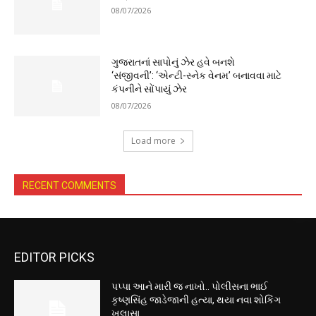
08/07/2026
ગુજરાતનાં સાપોનું ઝેર હવે બનશે
‘સંજીવની’: ‘એન્ટી-સ્નેક વેનમ’ બનાવવા માટે
કંપનીને સોંપાયું ઝેર
08/07/2026
Load more
RECENT COMMENTS
EDITOR PICKS
પપ્પા આને મારી જ નાખો.. પોલીસના ભાઈ
કૃષ્ણસિંહ જાડેજાની હત્યા, થયા નવા શોકિંગ
ખુલાસા