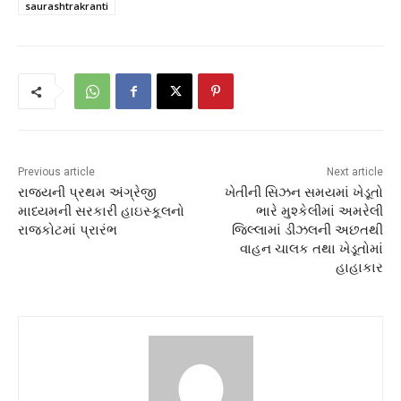
saurashtrakranti
Previous article
Next article
રાજ્યની પ્રથમ અંગ્રેજી
ખેતીની સિઝન સમયમાં ખેડૂતો
માધ્યમની સરકારી હાઇસ્કૂલનો
ભારે મુશ્કેલીમાં અમરેલી
રાજકોટમાં પ્રારંભ
જિલ્લામાં ડીઝલની અછતથી
વાહન ચાલક તથા ખેડૂતોમાં
હાહાકાર