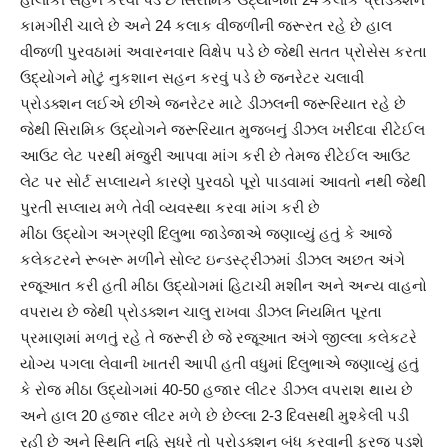
કામગીરી ચાલે છે અને 24 કલાક વીજળીની જરૂરત રહે છે હાલ
વીજળી પુરવઠામાં અવારનવાર વિક્ષેપ પડે છે જેથી સતત પ્રોસેસ કરતા
ઉદ્યોગને મોટું નુકશાન સહન કરવું પડે છે જનરેટર ચલાવી
પ્રોડક્શન લઈએ છીએ જનરેટર માટે ડીઝલની જરૂરિયાત રહે છે
જેથી સિરામિક ઉદ્યોગને જરૂરિયાત મુજબનું ડીઝલ ખરીદવા રીટેઈલ
આઉટ લેટ પરથી મંજુરી આપવા માંગ કરી છે તેમજ રીટેઈલ આઉટ
લેટ પર સોર્ટ સપ્લાયને કારણે પુરવઠો પૂરો પાડવામાં આવતો નથી જેથી
પુરતી સપ્લાય મળે તેવી વ્યવસ્થા કરવા માંગ કરી છે
મીઠા ઉદ્યોગ અગ્રણી દિલુભા જાડેજાએ જણાવ્યું હતું કે આજે
કલેકટરને રૂબરૂ મળીને સોલ્ટ ઇન્ડસ્ટ્રીઝમાં ડીઝલ અછત અંગે
રજૂઆત કરી હતી મીઠા ઉદ્યોગમાં હિટાચી મશીન અને અન્ય વાહનો
વપરાય છે જેથી પ્રોડક્શન ચાલુ રાખવા ડીઝલ નિયમિત પૂરતા
પ્રમાણમાં મળતું રહે તે જરૂરી છે જે રજૂઆત અંગે જીલ્લા કલેકટરે
યોગ્ય પગલા લેવાની ખાતરી આપી હતી વધુમાં દિલુભાએ જણાવ્યું હતું
કે રોજ મીઠા ઉદ્યોગમાં 40-50 હજાર લીટર ડીઝલ વપરાશ થાય છે
અને હાલ 20 હજાર લીટર મળે છે છેલ્લા 2-3 દિવસથી મુશ્કેલી પડી
રહી છે અને સ્થિતિ નહિ સુધરે તો પ્રોડક્શન બંધ કરવાની ફરજ પડશે