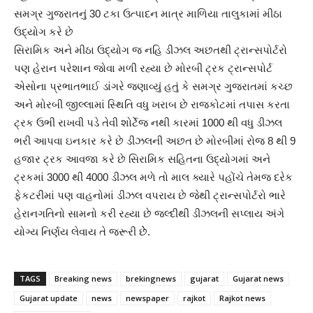
સમગ્ર ગુજરાતનું 30 ટકા ઉત્પાદન માત્ર માળિયા તાલુકામાં મીઠા
ઉદ્યોગ કરે છે
સિરામિક અને મીઠા ઉદ્યોગ જ નહિ ડીઝલ અછતથી ટ્રાન્સપોર્ટરો
પણ હેરાન પરેશાન જોવા મળી રહ્યા છે મોરબી ટ્રક ટ્રાન્સપોર્ટ
એસોના પ્રભાતભાઈ ડાંગરે જણાવ્યું હતું કે સમગ્ર ગુજરાતમાં કચ્છ
અને મોરબી જીલ્લામાં સ્થિતિ વધુ ખરાબ છે રાજકોટમાં તપાસ કરતા
ટ્રક ઉભી રાખવી પડે તેવી શોર્ટેજ નથી કારમાં 1000 થી વધુ ડીઝલ
ભરી આપવા ઇનકાર કરે છે ડીઝલની અછત છે મોરબીમાં રોજ 8 થી 9
હજાર ટ્રક આવજા કરે છે સિરામિક સહિતના ઉદ્યોગમાં અને
ટ્રકમાં 3000 થી 4000 ડીઝલ મળે તો માલ ક્યારે પહોંચે તેમજ દરેક
ફેકટરીમાં પણ વાહનોમાં ડીઝલ વપરાય છે જેથી ટ્રાન્સપોર્ટરો ભારે
હેરાનગતિનો સામનો કરી રહ્યા છે જલ્દીથી ડીઝલની સપ્લાય અંગે
યોગ્ય નિર્ણય લેવાય તે જરૂરી છેે.
TAGS
Breaking news
brekingnews
gujarat
Gujarat news
Gujarat update
news
newspaper
rajkot
Rajkot news