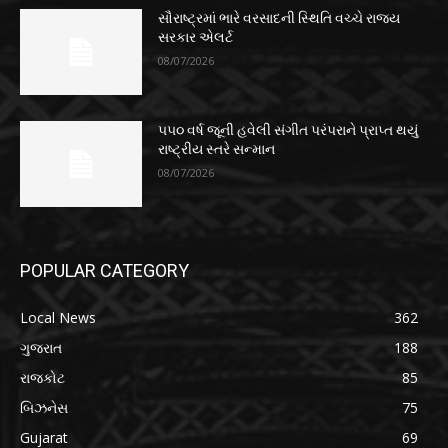
સૌરાષ્ટ્રમાં ભારે વરસાદની સ્થિતિ વચ્ચે રાજ્ય
સરકાર એલર્ટ
08/07/2026
૫૫૦ વર્ષ જૂની હવેલી સંગીત પરંપરાને પ્રાપ્ત થયું
રાષ્ટ્રીય સ્તરે સન્માન
08/07/2026
POPULAR CATEGORY
Local News
362
ગુજરાત
188
રાજકોટ
85
બિઝનેસ
75
Gujarat
69