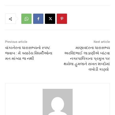
Previous article
Next article
વાંકાનેરના ધારાસભ્યનો સ્પષ્ટ
માણાવદરના ધારાસભ્ય
જવાબ : મેં ક્યારેય વિધર્મીઓના
અરવિંદભાઈ લાડાણીએ બાંટવા
મત માંગ્યા જ નથી
નગરપાલિકાના પ્રમુખ પર
થયેલા હુમલાને સખત શબ્દોમાં
વખોડી કાઢ્યો