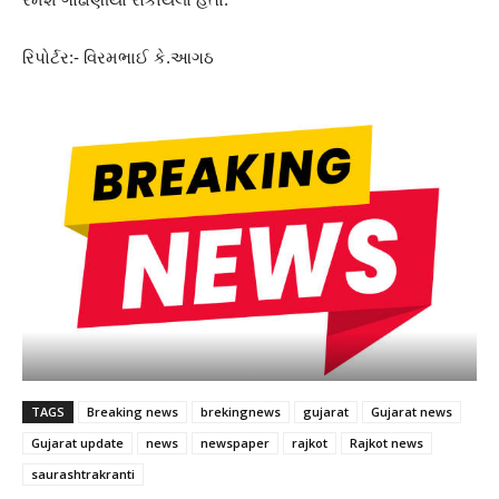
રિપોર્ટર:- વિરમભાઈ કે.આગઠ
TAGS
Breaking news
brekingnews
gujarat
Gujarat news
Gujarat update
news
newspaper
rajkot
Rajkot news
saurashtrakranti