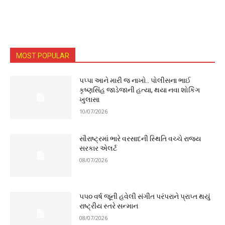
MOST POPULAR
પપ્પા આને મારી જ નાખો.. પોલીસના ભાઈ
કૃષ્ણસિંહ જાડેજાની હત્યા, થયા નવા શોકિંગ
ખુલાસા
10/07/2026
સૌરાષ્ટ્રમાં ભારે વરસાદની સ્થિતિ વચ્ચે રાજ્ય
સરકાર એલર્ટ
08/07/2026
૫૫૦ વર્ષ જૂની હવેલી સંગીત પરંપરાને પ્રાપ્ત થયું
રાષ્ટ્રીય સ્તરે સન્માન
08/07/2026