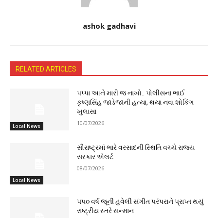
ashok gadhavi
RELATED ARTICLES
પપ્પા આને મારી જ નાખો.. પોલીસના ભાઈ
કૃષ્ણસિંહ જાડેજાની હત્યા, થયા નવા શોકિંગ
ખુલાસા
10/07/2026
Local News
સૌરાષ્ટ્રમાં ભારે વરસાદની સ્થિતિ વચ્ચે રાજ્ય
સરકાર એલર્ટ
08/07/2026
Local News
૫૫૦ વર્ષ જૂની હવેલી સંગીત પરંપરાને પ્રાપ્ત થયું
રાષ્ટ્રીય સ્તરે સન્માન