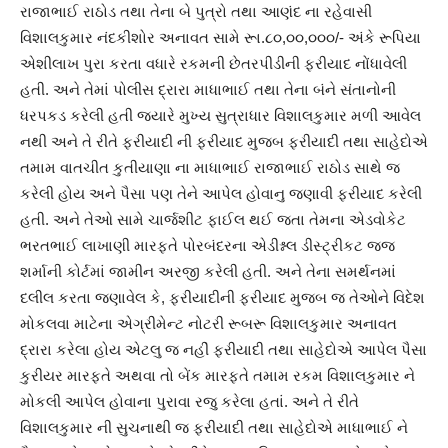
રાજાભાઈ રાઠોડ તથા તેના બે પુત્રો તથા આણંદ ના રહેવાસી
વિશાલકુમાર નંદકીશોર અનાવત સામે રૂા.૮૦,૦૦,૦૦૦/- અંકે રૂપિયા
એશીલાખ પુરા કરતા વધારે રકમની છેતરપીડીની ફરીયાદ નોંધાવેલી
હતી. અને તેમાં પોલીસ દ્રારા માધાભાઈ તથા તેના બંને સંતાનોની
ધરપકડ કરેલી હતી જયારે મુખ્ય સુત્રાધાર વિશાલકુમાર મળી આવેલ
નથી અને તે રીતે ફરીયાદી ની ફરીયાદ મુજબ ફરીયાદી તથા સાહેદોએ
તમામ વાતચીત કુતીયાણા ના માધાભાઈ રાજાભાઈ રાઠોડ સાથે જ
કરેલી હોય અને પૈસા પણ તેને આપેલ હોવાનુ જણાવી ફરીયાદ કરેલી
હતી. અને તેઓ સામે ચાર્જશીટ ફાઈલ થઈ જતા તેમના એડવોકેટ
ભરતભાઈ લાખાણી મારફતે પોરબંદરના એડીશ્નલ ડીસ્ટ્રીકટ જજ
શર્માની કોર્ટમાં જામીન અરજી કરેલી હતી. અને તેના સમર્થનમાં
દલીલ કરતા જણાવેલ કે, ફરીયાદીની ફરીયાદ મુજબ જ તેઓને વિદેશ
મોકલવા માટેના એગ્રીમેન્ટ નોટરી રૂબરૂ વિશાલકુમાર અનાવત
દ્રારા કરેલા હોય એટલુ જ નહીં ફરીયાદી તથા સાહેદોએ આપેલ પૈસા
કુરીયર મારફતે અથવા તો બેંક મારફતે તમામ રકમ વિશાલકુમાર ને
મોકલી આપેલ હોવાના પુરાવા રજુ કરેલા હતાં. અને તે રીતે
વિશાલકુમાર ની સુચનાથી જ ફરીયાદી તથા સાહેદોએ માધાભાઈ ને