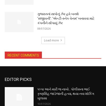
ગુજરાતનાં સાપોનું ઝેર હવે બનશે
‘સંજીવની’: ‘એન્ટી-સ્નેક વેનમ’ બનાવવા માટે
કંપનીને સોંપાયું ઝેર
08/07/2026
Load more
RECENT COMMENTS
EDITOR PICKS
પપ્પા આને મારી જ નાખો.. પોલીસના ભાઈ
કૃષ્ણસિંહ જાડેજાની હત્યા, થયા નવા શોકિંગ
ખુલાસા
10/07/2026