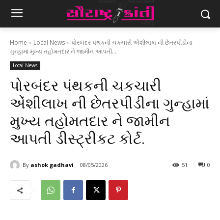
Home
Local News
પોરબંદર પંથકની ચકચારી એંશીલાખ ની છેતરપીડીના
ગુન્હામાં મુખ્ય તહોમતદાર ને જામીન આપતી...
Local News
પોરબંદર પંથકની ચકચારી
એંશીલાખ ની છેતરપીડીના ગુન્હામાં
મુખ્ય તહોમતદાર ને જામીન
આપતી ડીસ્ટ્રીકટ કોર્ટ.
By
ashok gadhavi
08/05/2026
51
0