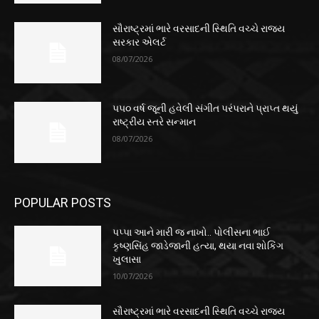
સૌરાષ્ટ્રમાં ભારે વરસાદની સ્થિતિ વચ્ચે રાજ્ય
સરકાર એલર્ટ
08/07/2026
૫૫૦ વર્ષ જૂની હવેલી સંગીત પરંપરાને પ્રાપ્ત થયું
રાષ્ટ્રીય સ્તરે સન્માન
08/07/2026
POPULAR POSTS
પપ્પા આને મારી જ નાખો.. પોલીસના ભાઈ
કૃષ્ણસિંહ જાડેજાની હત્યા, થયા નવા શોકિંગ
ખુલાસા
10/07/2026
સૌરાષ્ટ્રમાં ભારે વરસાદની સ્થિતિ વચ્ચે રાજ્ય