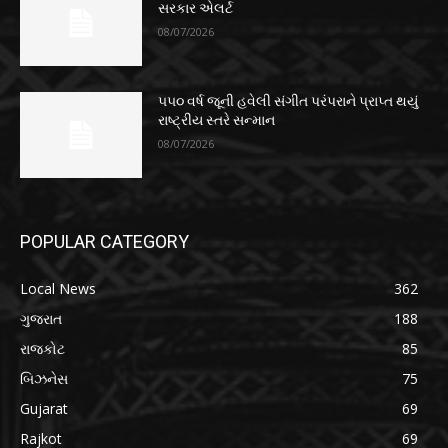
સરકાર એલર્ટ
08/07/2026
૫૫૦ વર્ષ જૂની હવેલી સંગીત પરંપરાને પ્રાપ્ત થયું
રાષ્ટ્રીય સ્તરે સન્માન
08/07/2026
POPULAR CATEGORY
Local News
362
ગુજરાત
188
રાજકોટ
85
બિઝનેસ
75
Gujarat
69
Rajkot
69