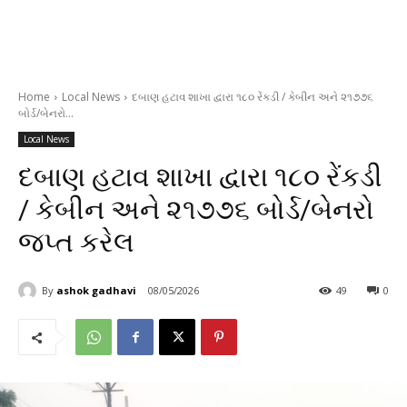
Home
Local News
દબાણ હટાવ શાખા દ્વારા ૧૮૦ રેંકડી / કેબીન અને ૨૧૭૭૬
બોર્ડ/બેનરો...
Local News
દબાણ હટાવ શાખા દ્વારા ૧૮૦ રેંકડી
/ કેબીન અને ૨૧૭૭૬ બોર્ડ/બેનરો
જપ્ત કરેલ
By
ashok gadhavi
08/05/2026
49
0