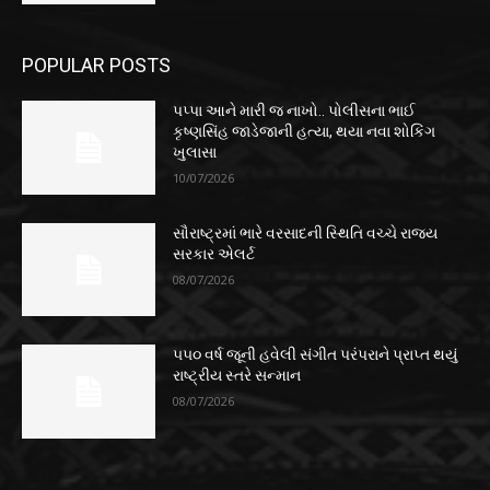
POPULAR POSTS
પપ્પા આને મારી જ નાખો.. પોલીસના ભાઈ
કૃષ્ણસિંહ જાડેજાની હત્યા, થયા નવા શોકિંગ
ખુલાસા
10/07/2026
સૌરાષ્ટ્રમાં ભારે વરસાદની સ્થિતિ વચ્ચે રાજ્ય
સરકાર એલર્ટ
08/07/2026
૫૫૦ વર્ષ જૂની હવેલી સંગીત પરંપરાને પ્રાપ્ત થયું
રાષ્ટ્રીય સ્તરે સન્માન
08/07/2026