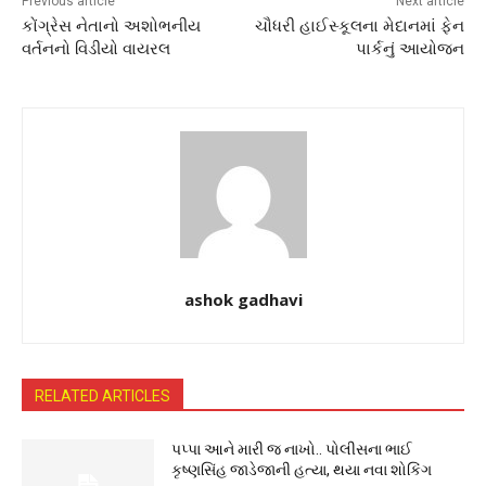
Previous article
Next article
કોંગ્રેસ નેતાનો અશોભનીય
ચૌધરી હાઈસ્કૂલના મેદાનમાં ફેન
વર્તનનો વિડીયો વાયરલ
પાર્કનું આયોજન
ashok gadhavi
RELATED ARTICLES
પપ્પા આને મારી જ નાખો.. પોલીસના ભાઈ
કૃષ્ણસિંહ જાડેજાની હત્યા, થયા નવા શોકિંગ