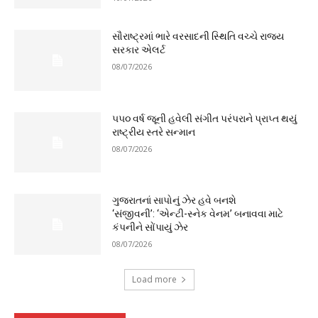
સૌરાષ્ટ્રમાં ભારે વરસાદની સ્થિતિ વચ્ચે રાજ્ય
સરકાર એલર્ટ
08/07/2026
૫૫૦ વર્ષ જૂની હવેલી સંગીત પરંપરાને પ્રાપ્ત થયું
રાષ્ટ્રીય સ્તરે સન્માન
08/07/2026
ગુજરાતનાં સાપોનું ઝેર હવે બનશે
‘સંજીવની’: ‘એન્ટી-સ્નેક વેનમ’ બનાવવા માટે
કંપનીને સોંપાયું ઝેર
08/07/2026
Load more