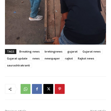
TAGS
Breaking news
brekingnews
gujarat
Gujarat news
Gujarat update
news
newspaper
rajkot
Rajkot news
saurashtrakranti