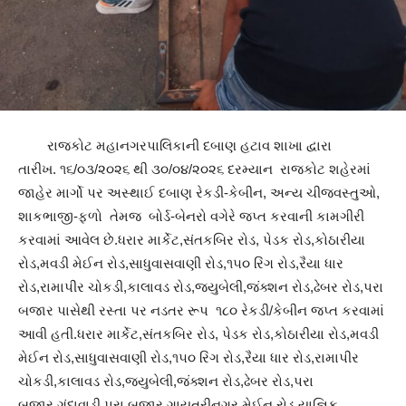
રાજકોટ મહાનગરપાલિકાની દબાણ હટાવ શાખા દ્વારા
તારીખ. ૧૬/૦૩/૨૦૨૬ થી ૩૦/૦૪/૨૦૨૬ દરમ્યાન રાજકોટ શહેરમાં
જાહેર માર્ગો પર અસ્થાઈ દબાણ રેકડી-કેબીન, અન્ય ચીજવસ્તુઓ,
શાકભાજી-ફળો તેમજ બોર્ડ-બેનરો વગેરે જપ્ત કરવાની કામગીરી
કરવામાં આવેલ છે.ધરાર માર્કેટ,સંતકબિર રોડ, પેડક રોડ,કોઠારીયા
રોડ,મવડી મેઈન રોડ,સાધુવાસવાણી રોડ,૧૫૦ રિંગ રોડ,રૈયા ધાર
રોડ,રામાપીર ચોકડી,કાલાવડ રોડ,જ્યુબેલી,જંક્શન રોડ,ઢેબર રોડ,પરા
બજાર પાસેથી રસ્તા પર નડતર રૂપ ૧૮૦ રેકડી/કેબીન જપ્ત કરવામાં
આવી હતી.ધરાર માર્કેટ,સંતકબિર રોડ, પેડક રોડ,કોઠારીયા રોડ,મવડી
મેઈન રોડ,સાધુવાસવાણી રોડ,૧૫૦ રિંગ રોડ,રૈયા ધાર રોડ,રામાપીર
ચોકડી,કાલાવડ રોડ,જ્યુબેલી,જંક્શન રોડ,ઢેબર રોડ,પરા
બજાર,ગુંદાવાડી,પરા બજાર,ગાયત્રીનગર મેઈન રોડ,યાજ્ઞિક