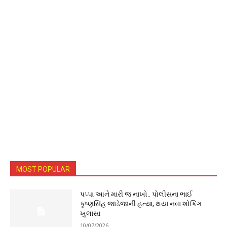
MOST POPULAR
પપ્પા આને મારી જ નાખો.. પોલીસના ભાઈ
કૃષ્ણસિંહ જાડેજાની હત્યા, થયા નવા શોકિંગ
ખુલાસા
10/07/2026