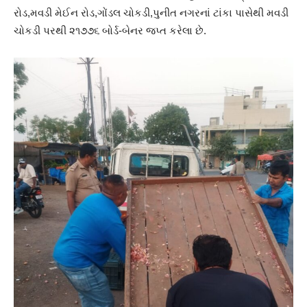
રોડ,મવડી મેઈન રોડ,ગોંડલ ચોકડી,પુનીત નગરનાં ટાંકા પાસેથી મવડી
ચોકડી પરથી ૨૧૭૭૬ બોર્ડ-બેનર જપ્ત કરેલા છે.