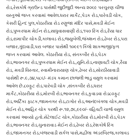
રોડ,રેસકોર્ષ ગ્રાઉન્ડ પાસેથી જુદીજુદી અન્ય ૨૦૬૯ પરચુરણ ચીજ
વસ્તુઓ જપ્ત કરવામાં આવેલ.ધરાર માર્કેટ,પેડક રોડ,પારેવડી ચોક,
કેસરી હિન્દ પુલ,કોઠારીયા રોડ રણુજા મંદિર પાસે,મવડી મેઈન
રોડ,પુષ્કરધામ મેઈન રોડ,સાધુવાસવાણી રોડ,૧૫૦ રિંગ રોડ,રૈયા ધાર
રોડ,રામાપીર ચોકડી,કાલાવડ રોડ,જ્યુબેલી,જંક્શન રોડ,ઢેબર રોડ,પરા
બજાર,ગુંદાવાડી,પરા બજાર પાસેથી ૧૦૯૯૧ કિલો શાકભાજી/ફળ
જપ્ત કરવામાં આવેલ. કોઠારીયા રોડ, સંતકબીર રોડ,પેડક
રોડ,ભાવનગર રોડ,પુષ્કરધામ મેઈન રોડ,,યુનિ.રોડ,નાણાવટી ચોક,રૈયા
રોડ, મવડી વિસ્તાર, સ્વામીનારાયાણ ચોક,ઢેબર રોડ,સોરઠીયાવાડી
પાસેથી રૂ.૯,૩૪,૫૮૬/- મંડપ કમાન છાજલી ભાડુ વસુલ કરવામાં
આવેલ છે.૮૦ફુટ રોડ,પારેવડી ચોક ,સંતકબીર રોડ,ધરાર
માર્કેટ,કોઠારીયા રોડ,મોરબી રોડ,ભાવનગર રોડ,કુવાડવા રોડ૮૦ફુટ
રોડ,અર્ટિકા ફાટક,જામનગર રોડ,ટાગોર રોડ,આનંદબંગલા ચોક,મવડી
મેઈન રોડ,આહિર ચોક પરથી રૂ.૧૨,૭૬,૯૯૦/- વહિવટી ચાર્જ વસુલ
કરવામાં આવ્યો હતો.સેટેલાઈટ ચોક,કોઠારીયા રોડ,મોરબી રોડ,પેડક
રોડ,ભાવનગર રોડ,ચુનારાવાડ મેઈન રોડ,ઢેબર રોડ,રેશકોર્ષ રિંગ
રોડ,જામનગર રોડ,બંજરવાડી સર્કલ પાસે,મહીલા અંડરબ્રિજ,કાલાવડ