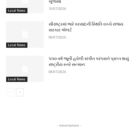
ખુલાસા
10/07/2026
Local News
સૌરાષ્ટ્રમાં ભારે વરસાદની સ્થિતિ વચ્ચે રાજ્ય
સરકાર એલર્ટ
08/07/2026
Local News
૫૫૦ વર્ષ જૂની હવેલી સંગીત પરંપરાને પ્રાપ્ત થયું
રાષ્ટ્રીય સ્તરે સન્માન
08/07/2026
Local News
- Advertisment -