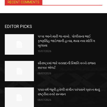
RECENT COMMENTS
EDITOR PICKS
પપ્પા આને મારી જ નાખો.. પોલીસના ભાઈ
કૃષ્ણસિંહ જાડેજાની હત્યા, થયા નવા શોકિંગ
ખુલાસા
10/07/2026
સૌરાષ્ટ્રમાં ભારે વરસાદની સ્થિતિ વચ્ચે રાજ્ય
સરકાર એલર્ટ
08/07/2026
૫૫૦ વર્ષ જૂની હવેલી સંગીત પરંપરાને પ્રાપ્ત થયું
રાષ્ટ્રીય સ્તરે સન્માન
08/07/2026