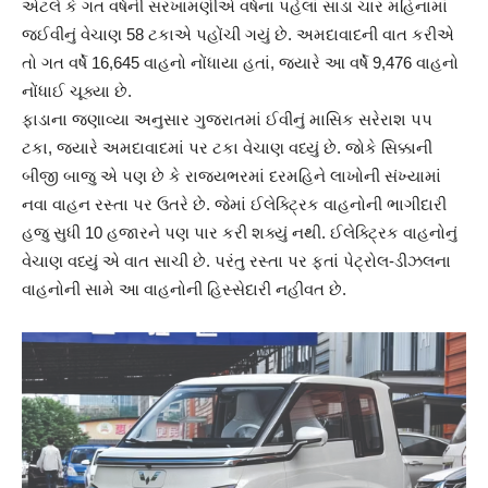
એટલે કે ગત વર્ષની સરખામણીએ વર્ષના પહેલાં સાડા ચાર મહિનામાં
જઈવીનું વેચાણ 58 ટકાએ પહોંચી ગયું છે. અમદાવાદની વાત કરીએ
તો ગત વર્ષે 16,645 વાહનો નોંધાયા હતાં, જ્યારે આ વર્ષે 9,476 વાહનો
નોંધાઈ ચૂક્યા છે.
ફાડાના જણાવ્યા અનુસાર ગુજરાતમાં ઈવીનું માસિક સરેરાશ પપ
ટકા, જ્યારે અમદાવાદમાં પર ટકા વેચાણ વધ્યું છે. જોકે સિક્કાની
બીજી બાજુ એ પણ છે કે રાજ્યભરમાં દરમહિને લાખોની સંખ્યામાં
નવા વાહન રસ્તા પર ઉતરે છે. જેમાં ઈલેક્ટ્રિક વાહનોની ભાગીદારી
હજુ સુધી 10 હજારને પણ પાર કરી શક્યું નથી. ઈલેક્ટ્રિક વાહનોનું
વેચાણ વધ્યું એ વાત સાચી છે. પરંતુ રસ્તા પર ફતાં પેટ્રોલ-ડીઝલના
વાહનોની સામે આ વાહનોની હિસ્સેદારી નહીવત છે.