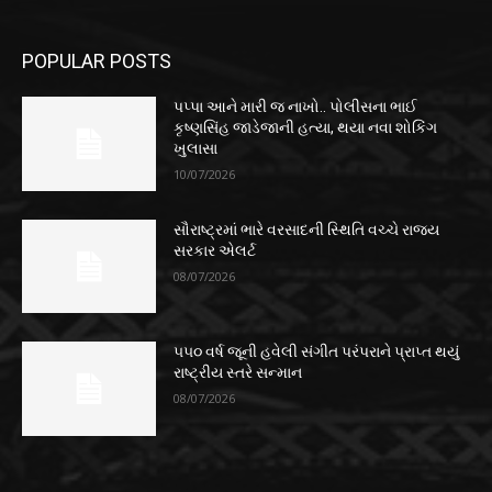
POPULAR POSTS
પપ્પા આને મારી જ નાખો.. પોલીસના ભાઈ
કૃષ્ણસિંહ જાડેજાની હત્યા, થયા નવા શોકિંગ
ખુલાસા
10/07/2026
સૌરાષ્ટ્રમાં ભારે વરસાદની સ્થિતિ વચ્ચે રાજ્ય
સરકાર એલર્ટ
08/07/2026
૫૫૦ વર્ષ જૂની હવેલી સંગીત પરંપરાને પ્રાપ્ત થયું
રાષ્ટ્રીય સ્તરે સન્માન
08/07/2026