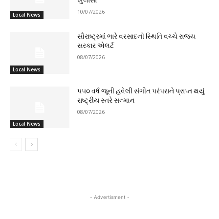
ખુલાસા
10/07/2026
Local News
સૌરાષ્ટ્રમાં ભારે વરસાદની સ્થિતિ વચ્ચે રાજ્ય
સરકાર એલર્ટ
08/07/2026
Local News
૫૫૦ વર્ષ જૂની હવેલી સંગીત પરંપરાને પ્રાપ્ત થયું
રાષ્ટ્રીય સ્તરે સન્માન
08/07/2026
Local News
- Advertisment -