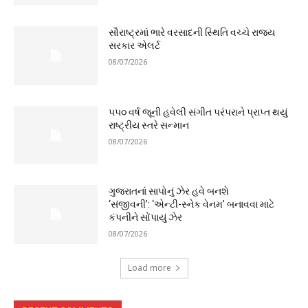
સૌરાષ્ટ્રમાં ભારે વરસાદની સ્થિતિ વચ્ચે રાજ્ય
સરકાર એલર્ટ
08/07/2026
૫૫૦ વર્ષ જૂની હવેલી સંગીત પરંપરાને પ્રાપ્ત થયું
રાષ્ટ્રીય સ્તરે સન્માન
08/07/2026
ગુજરાતનાં સાપોનું ઝેર હવે બનશે
‘સંજીવની’: ‘એન્ટી-સ્નેક વેનમ’ બનાવવા માટે
કંપનીને સોંપાયું ઝેર
08/07/2026
Load more