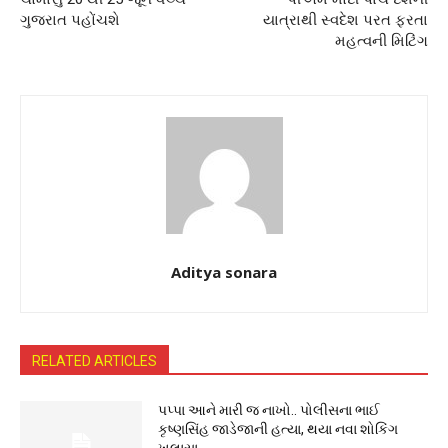
ગુજરાત પહોંચશે
યાત્રાથી સ્વદેશ પરત ફરતા
મહત્વની મિટિંગ
Aditya sonara
RELATED ARTICLES
પપ્પા આને મારી જ નાખો.. પોલીસના ભાઈ
કૃષ્ણસિંહ જાડેજાની હત્યા, થયા નવા શોકિંગ