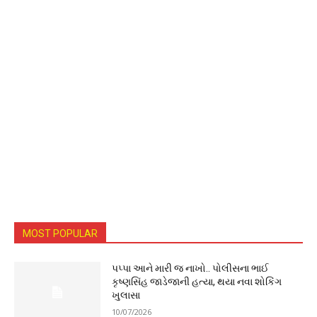
MOST POPULAR
પપ્પા આને મારી જ નાખો.. પોલીસના ભાઈ
કૃષ્ણસિંહ જાડેજાની હત્યા, થયા નવા શોકિંગ
ખુલાસા
10/07/2026