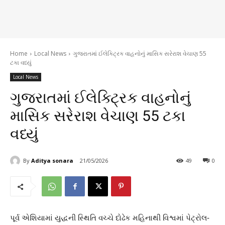
Home
Local News
ગુજરાતમાં ઈલેક્ટ્રિક વાહનોનું માસિક સરેરાશ વેચાણ 55
ટકા વધ્યું
Local News
ગુજરાતમાં ઈલેક્ટ્રિક વાહનોનું
માસિક સરેરાશ વેચાણ 55 ટકા
વધ્યું
By
Aditya sonara
21/05/2026
49
0
પૂર્વ એશિયામાં યુદ્ધની સ્થિતિ વચ્ચે દોઢેક મહિનાથી વિશ્વમાં પેટ્રોલ-