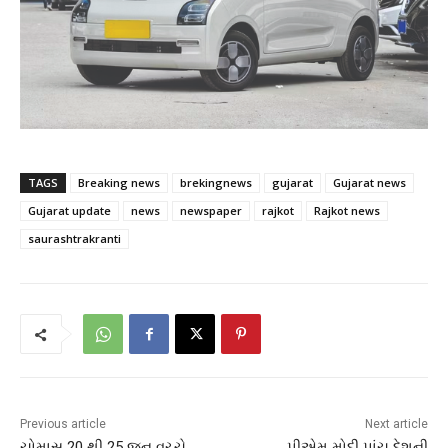
TAGS
Breaking news
brekingnews
gujarat
Gujarat news
Gujarat update
news
newspaper
rajkot
Rajkot news
saurashtrakranti
Previous article
Next article
ચોમાસુ 20 થી 25 જૂન વચ્ચે
પીએમ મોદી પાંચ દેશની