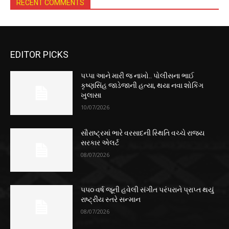
RECENT COMMENTS
EDITOR PICKS
પપ્પા આને મારી જ નાખો.. પોલીસના ભાઈ
કૃષ્ણસિંહ જાડેજાની હત્યા, થયા નવા શોકિંગ
ખુલાસા
10/07/2026
સૌરાષ્ટ્રમાં ભારે વરસાદની સ્થિતિ વચ્ચે રાજ્ય
સરકાર એલર્ટ
08/07/2026
૫૫૦ વર્ષ જૂની હવેલી સંગીત પરંપરાને પ્રાપ્ત થયું
રાષ્ટ્રીય સ્તરે સન્માન
08/07/2026