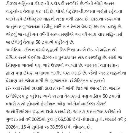
ડીઝલ સહિતના ઈધણની કટોકટી સર્જાઈ છે.જેની સીધી અસર
વાહનોના વેચાણ પર પડી છે. લોકો પેટ્રોલ-ડીઝલના ભરોસે રહેવાના
બદલે હવે ઈલેક્ટ્રિક વાહનો તરફ વળી રહ્યાં છે. ફાડાના જણાવ્યા
અનુસાર ગુજરાતમાં ઈવીનું માસિક સરેરાશ વેચાણ 55 ટકા વધ્યું છે.
એટલું જ નહીં ગત વર્ષની સરખામણીએ આ વર્ષે સાડા ચાર મહિનામાં
જ ઈવીનું વેચાણ 58 ટકાએ પહોંચ્યું છે.
અમેરિકા- ઈરાન વચ્ચે યુદ્ધની સ્થિતિના પગલે દોઢ- બે મહિનાથી
વૈશ્વિક સ્તરે પેટ્રોલ-ડીઝલના પુરવઠા પર સંકટ સર્જાયું છે. સાથે જ
ઈંધણના ભાવમાં પણ ભારે ઉછાળો આવ્યો છે. ભારતમાં વડાપ્રધાન
દ્વારા પણ ઈંધણ બચાવવા તાકીદ પણ કરાઈ છે. જેની અસર વાહનોના
વેચાણ પર જોવા મળી છે. ગુજરાતમાં ઈલેક્ટ્રિક વાહનની
ઈન્કવાઈરીમાં 200થી 300 ટકાનો જંગી ઉછાળો આવ્યો છે. જ્યારે
ઈલેક્ટ્રિક ટુ વ્હીલર અને કારના વેચાણમાં પણ માસિક 50 ટકાનો
વધારો થયો હોવાનો ફેડરેશન ઓફ ઓટોમોબાઈલ્સ ડીલર્સ
અસોસિએશન ટ્ટ દ્વારા દાવો કરાયો છે. આંકડા પર નજર કરીએ તો
ગુજરાતમાં વર્ષ 2025માં કુલ ટ્ટ 66,538 ઈવી નોંધાયા હતાં. જ્યારે વર્ષ ટ્ટ
2026માં 15 મે સુધીમાં જ 38,596 ઈવી નોંધાયા છે.