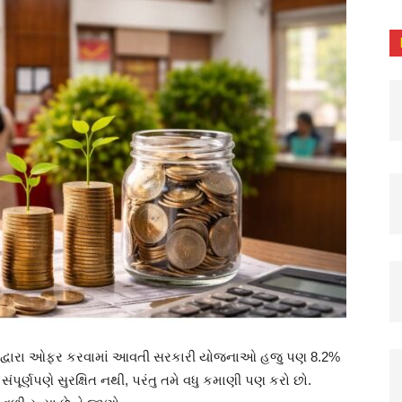
ઓફિસ દ્વારા ઓફર કરવામાં આવતી સરકારી યોજનાઓ હજુ પણ 8.2%
સંપૂર્ણપણે સુરક્ષિત નથી, પરંતુ તમે વધુ કમાણી પણ કરો છો.