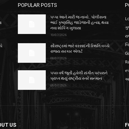
POPULAR POSTS
P
પપ્પા આને મારી જ નાખો.. પોલીસના
L
ા
ભાઈ કૃષ્ણસિંહ જાડેજાની હત્યા, થયા
ગુ
નવા શોકિંગ ખુલાસા
10/07/2026
ર
બ
ચે
સૌરાષ્ટ્રમાં ભારે વરસાદની સ્થિતિ વચ્ચે
રાજ્ય સરકાર એલર્ટ
Gu
08/07/2026
Ra
સ્પ
ે
૫૫૦ વર્ષ જૂની હવેલી સંગીત પરંપરાને
પ્રાપ્ત થયું રાષ્ટ્રીય સ્તરે સન્માન
આં
08/07/2026
OUT US
F