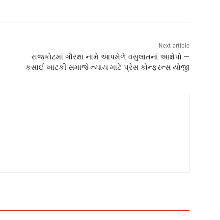
Next article
રાજકોટમાં ગૌરક્ષા નામે આપમેળે વસુલાતનાં આક્ષેપો —
કસાઈ ખાટકી સમાજે ન્યાય માટે પ્રેસ કોન્ફરન્સ યોજી