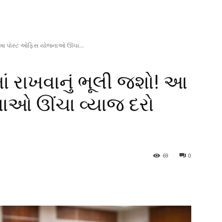
જશો! આ પોસ્ટ ઓફિસ યોજનાઓ ઊંચા...
માં રાખવાનું ભૂલી જશો! આ
ાઓ ઊંચા વ્યાજ દરો
69
0