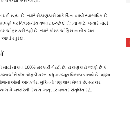
વળી રહ્યા છે તે જાણો.
ઘટી રહ્યા છે, ત્યારે રોકાણકારો માટે ચિંતા વધવી સ્વાભાવિક છે.
થાપણો પર વિશ્વસનીય વળતર ઇચ્છે છે તેમના માટે. જ્યારે મોટી
ાજ દર ઓફર કરી રહી છે, ત્યારે પોસ્ટ ઓફિસ નાની બચત
ર આપી રહી છે.
યો
ી તાકાત 100% સરકારી ગેરંટી છે. રોકાણકારો જાણે છે કે
 યોજનાઓને બેંક એફડી કરતા વધુ મજબૂત વિકલ્પ બનાવે છે. વધુમાં,
 યોજનાઓમાં આવકવેરા મુક્તિનો પણ લાભ મેળવે છે. સરકાર
રી થાય કે બજારની સ્થિતિ અનુસાર વળતર સંતુલિત રહે.