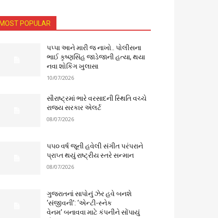
MOST POPULAR
પપ્પા આને મારી જ નાખો.. પોલીસના
ભાઈ કૃષ્ણસિંહ જાડેજાની હત્યા, થયા
નવા શોકિંગ ખુલાસા
10/07/2026
સૌરાષ્ટ્રમાં ભારે વરસાદની સ્થિતિ વચ્ચે
રાજ્ય સરકાર એલર્ટ
08/07/2026
૫૫૦ વર્ષ જૂની હવેલી સંગીત પરંપરાને
પ્રાપ્ત થયું રાષ્ટ્રીય સ્તરે સન્માન
08/07/2026
ગુજરાતનાં સાપોનું ઝેર હવે બનશે
‘સંજીવની’: ‘એન્ટી-સ્નેક
વેનમ’ બનાવવા માટે કંપનીને સોંપાયું