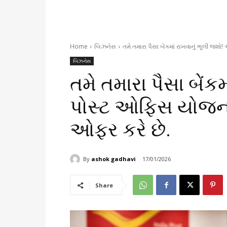
Home
બિઝનેસ
તમે તમારા પૈસા બેંકમાં રાખવાનું ભૂલી 
બિઝનેસ
તમે તમારા પૈસા બેંક
પોસ્ટ ઓફિસ યોજન
ઓફર કરે છે.
By
ashok gadhavi
17/01/2026
Share