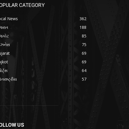
OPULAR CATEGORY
ocal News
362
જરાત
188
ાજકોટ
85
િઝનેસ
75
jarat
69
jkot
69
ોર્ટ્સ
64
તરાષ્ટ્રીય
57
OLLOW US