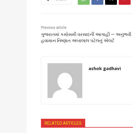
Previous article
ગુજરાતમાં કમોસમી વરસાદની આગાહી — અનુભવી
હવામાન નિષ્ણાત અંબાલાલ પટેલનું એલર્ટ
ashok gadhavi
RELATED ARTICLES