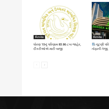
બિઝનેસ
બિઝનેસ
ધોરણ 10નું પરિણામ 83.86 ટકા જાહેર,
ચૂંટણી પર
દીકરીઓએ મારી બાજી
તોફાની તેજી,