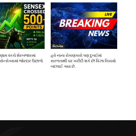
બિઝનેસ
િણામ વચ્ચે શેરબજારમાં
હવે નાના રોકાણકારો પણ દુબઈમાં
 સેન્સેક્સમાં જોરદાર ઉછાળો
સરળતાથી ઘર ખરીદી શકે છે! વિઝા નિયમો
બદલાઈ ગયા છે.