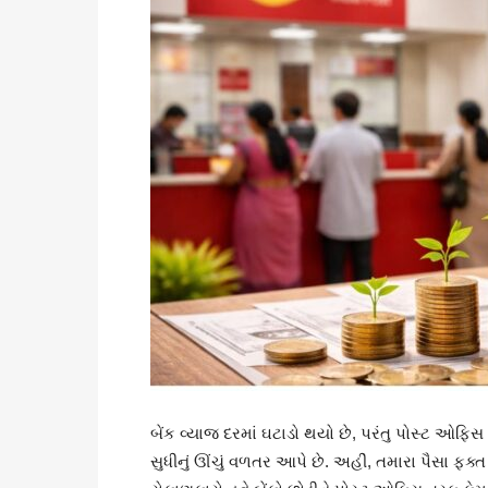
બેંક વ્યાજ દરમાં ઘટાડો થયો છે, પરંતુ પોસ્ટ 
સુધીનું ઊંચું વળતર આપે છે. અહીં, તમારા પૈસા ફક્ત 