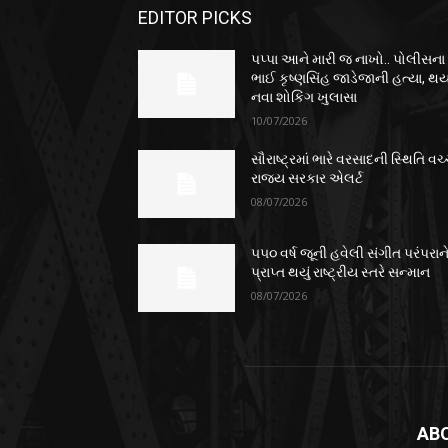
EDITOR PICKS
પપ્પા આને મારી જ નાખો.. પોલીસના
ભાઈ કૃષ્ણસિંહ જાડેજાની હત્યા, થય
નવા શોકિંગ ખુલાસા
10/07/2026
સૌરાષ્ટ્રમાં ભારે વરસાદની સ્થિતિ વચ્
રાજ્ય સરકાર એલર્ટ
08/07/2026
૫૫૦ વર્ષ જૂની હવેલી સંગીત પરંપરાન
પ્રાપ્ત થયું રાષ્ટ્રીય સ્તરે સન્માન
08/07/2026
AB