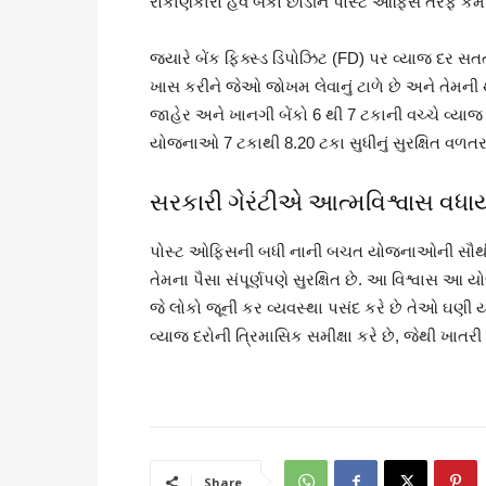
રોકાણકારો હવે બેંકો છોડીને પોસ્ટ ઓફિસ તરફ કેમ 
જ્યારે બેંક ફિક્સ્ડ ડિપોઝિટ (FD) પર વ્યાજ દર સતત 
ખાસ કરીને જેઓ જોખમ લેવાનું ટાળે છે અને તેમની 
જાહેર અને ખાનગી બેંકો 6 થી 7 ટકાની વચ્ચે વ્ય
યોજનાઓ 7 ટકાથી 8.20 ટકા સુધીનું સુરક્ષિત વળત
સરકારી ગેરંટીએ આત્મવિશ્વાસ વધાર્
પોસ્ટ ઓફિસની બધી નાની બચત યોજનાઓની સૌથી મોટ
તેમના પૈસા સંપૂર્ણપણે સુરક્ષિત છે. આ વિશ્વાસ આ
જે લોકો જૂની કર વ્યવસ્થા પસંદ કરે છે તેઓ ઘણી
વ્યાજ દરોની ત્રિમાસિક સમીક્ષા કરે છે, જેથી ખાત
Share