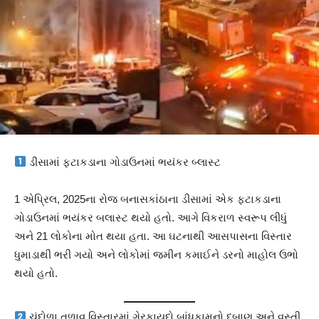
ડીસામાં ફટાકડાના ગોડાઉનમાં ભયંકર બ્લાસ્ટ
1 એપ્રિલ, 2025ના રોજ બનાસકાંઠાના ડીસામાં એક ફટાકડાના
ગોડાઉનમાં ભયંકર બલાસ્ટ થયો હતો. આગે વિકરાળ સ્વરૂપ લીધું
અને 21 લોકોના મોત થયા હતા. આ ઘટનાથી આસપાસના વિસ્તાર
ધુમાડાથી ભરી ગયો અને લોકોમાં જમીન કમાઈને ડરનો માહોલ ઉભો
થયો હતો.
ચંદોળા તળાવ વિસ્તારમાં ગેરકાયદો બાંધકામનો દબાણ અને વસ્તી