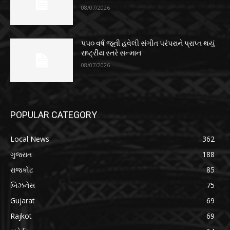
08/07/2026
૫૫૦ વર્ષ જૂની હવેલી સંગીત પરંપરાને પ્રાપ્ત થયું
રાષ્ટ્રીય સ્તરે સન્માન
08/07/2026
POPULAR CATEGORY
Local News
362
ગુજરાત
188
રાજકોટ
85
બિઝનેસ
75
Gujarat
69
Rajkot
69