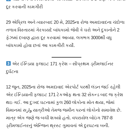
દૂર કરવાની કામગીરી
29 એપ્રિલ અને ત્યારબાદ 20 મે, 2025ના રોજ અમદાવાદના ચંદોળા
તળાવ વિસ્તારમાં ગેરકાયદે બાંધકામો જેવી કે ઘરો અને દુકાનોને 2
ફેઝમાં દબાણ દ્વારા દૂર કરવામાં આવ્યા. લગભગ 3000થી વધુ
બાંધકામો હોવા છતાં આ કામગીરી કર્યો.
એર ઈન્ડિયા ફ્લાઇટ 171 ક્રેશ – સૌપ્રથમ ડ્રીમલાઈનર
દુર્ઘટના
12 જુન, 2025ના રોજ અમદાવાદ એરપોર્ટ પરથી લંડન જઈ રહેલી
એર ઈન્ડિયાની ફ્લાઇટ 171 ટેકઓફ થતા 32 સેકન્ડ બાદ જ ક્રેશ
થઇ ગઈ. આ દુઃખદ ઘટનામાં કુલ 260 લોકોના મોત થયા, જેમાં
વિમાનમાં સوار યાત્રીઓ તેમજ જમીન પરનાં લોકોનો સમાવેશ છે.
માત્ર એક જણે જ બચી શક્યો હતો. વપરાયેલ બોઇંગ 787-8
ડ્રીમલાઈનરનું એન્જિન થ્રસ્ટ ગુમાવતાં એ દુરઘટના બની.