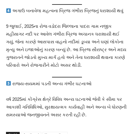
અગાઉ બનાવેલા મહત્વના બ્રિજ ગંભીરા બ્રિજનું ધરાશાયી થવું
9 જુલાઈ, 2025ના રોજ વડોદરા જિલ્લાના પાદરા ગામ નજીક
મહીસાગર નદી પર આવેલ ગંભીરા બ્રિજ અચાનક ધરાશાયી થઈ
ગયું, જેના કારણે આસપાસ વાહનો નદીમાં ડૂબ્યા અને ઘણાં લોકોના
મૃત્યુ અને ઇજાઓનું કારણ બન્યું છે. આ બ્રિજ સૌરાષ્ટ્ર અને મધ્ય
ગુજરાતને જોડતો મુખ્ય માર્ગ હતો અને તેના ધરાશાયી થવાના કારણે
પરિવારો અને રોજગારીને મોટો અસર થોડી.
રાજ્ય-સયમમાં પડતી અન્ય ગંભીર ઘટનાઓ
વર્ષ 2025માં કોંગ્રેસ ક્ષેત્રે વિવિધ અન્ય ઘટનાઓ જેવી કે સીમા પર
આકાશી ગતિવિધિઓ, સુરક્ષાયત્મક કાર્યવાહી અને અન્ય બે ધોરણની
સમસ્યાઓ જનજીવનને અસર કરતી રહી છે.