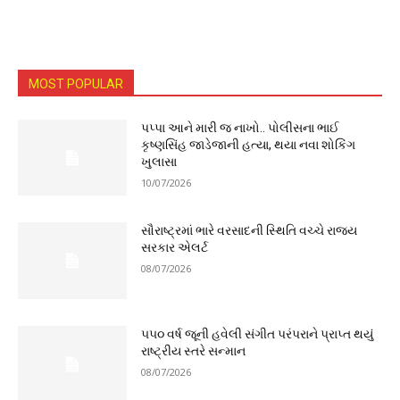
MOST POPULAR
પપ્પા આને મારી જ નાખો.. પોલીસના ભાઈ
કૃષ્ણસિંહ જાડેજાની હત્યા, થયા નવા શોકિંગ
ખુલાસા
10/07/2026
સૌરાષ્ટ્રમાં ભારે વરસાદની સ્થિતિ વચ્ચે રાજ્ય
સરકાર એલર્ટ
08/07/2026
૫૫૦ વર્ષ જૂની હવેલી સંગીત પરંપરાને પ્રાપ્ત થયું
રાષ્ટ્રીય સ્તરે સન્માન
08/07/2026