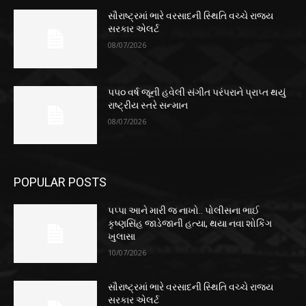
સૌરાષ્ટ્રમાં ભારે વરસાદની સ્થિતિ વચ્ચે રાજ્ય
સરકાર એલર્ટ
08/07/2026
૫૫૦ વર્ષ જૂની હવેલી સંગીત પરંપરાને પ્રાપ્ત થયું
રાષ્ટ્રીય સ્તરે સન્માન
08/07/2026
POPULAR POSTS
પપ્પા આને મારી જ નાખો.. પોલીસના ભાઈ
કૃષ્ણસિંહ જાડેજાની હત્યા, થયા નવા શોકિંગ
ખુલાસા
10/07/2026
સૌરાષ્ટ્રમાં ભારે વરસાદની સ્થિતિ વચ્ચે રાજ્ય
સરકાર એલર્ટ