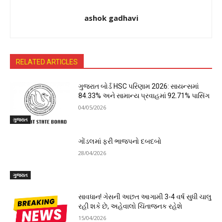
ashok gadhavi
RELATED ARTICLES
ગુજરાત બોર્ડ HSC પરિણામ 2026: સાયન્સમાં
84.33% અને સામાન્ય પ્રવાહમાં 92.71% પાસિંગ
04/05/2026
ગુજરાત
ગોંડલમાં ફરી ભાજપનો દબદબો
28/04/2026
ગુજરાત
સાવધાન! ગેસની અછત આગામી 3-4 વર્ષ સુધી ચાલુ
રહી શકે છે, અહેવાલો ચિંતાજનક રહેશે
15/04/2026