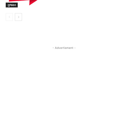
ગુજરાત
- Advertisment -