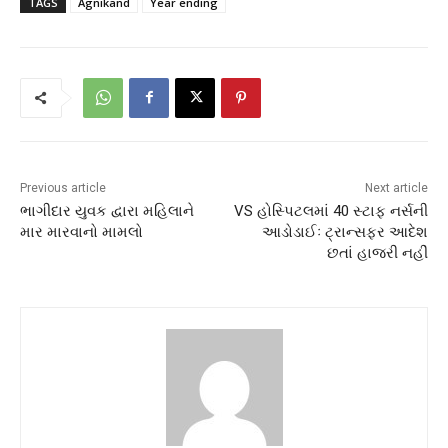
TAGS
Agnikand
Year ending
Previous article
Next article
ભાગીદાર યુવક દ્વારા મહિલાને
VS હોસ્પિટલમાં 40 સ્ટાફ નર્સની
માર મારવાનો મામલો
આડોડાઈઃ ટ્રાન્સફર આદેશ
છતાં હાજરી નહીં