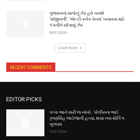
ગુજરાતનાં સાપોનું ઝેર હવે બનશે
‘સંજીવની’: ‘એન્ટી-સ્નેક વેનમ’ બનાવવા માટે
કંપનીને સોંપાયું ઝેર
08/07/2026
Load more
RECENT COMMENTS
EDITOR PICKS
પપ્પા આને મારી જ નાખો.. પોલીસના ભાઈ
કૃષ્ણસિંહ જાડેજાની હત્યા, થયા નવા શોકિંગ
ખુલાસા
10/07/2026