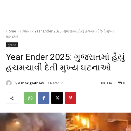
Home
ગુજરાત
Year Ender 2025: ગુજરાતમાં હૈયું હચમચાવી દેતી મુખ્ય
ઘટનાઓ
ગુજરાત
Year Ender 2025: ગુજરાતમાં હૈયું
હચમચાવી દેતી મુખ્ય ઘટનાઓ
By
ashok gadhavi
11/12/2025
134
0