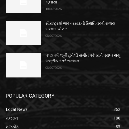
ખુલાસા
10/07/2026
સૌરાષ્ટ્રમાં ભારે વરસાદની સ્થિતિ વચ્ચે રાજ્ય
સરકાર એલર્ટ
08/07/2026
૫૫૦ વર્ષ જૂની હવેલી સંગીત પરંપરાને પ્રાપ્ત થયું
રાષ્ટ્રીય સ્તરે સન્માન
08/07/2026
POPULAR CATEGORY
Local News
362
ગુજરાત
188
રાજકોટ
85