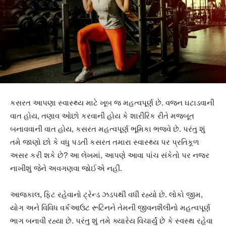
કસરત આપણા સ્વાસ્થ્ય માટે ખૂબ જ મહત્વપૂર્ણ છે. વજન ઘટાડવાની
વાત હોય, તણાવ ઓછો કરવાની હોય કે શારીરિક રીતે મજબૂત
બનાવવાની વાત હોય, કસરત મહત્વપૂર્ણ ભૂમિકા ભજવે છે. પરંતુ શું
તમે જાણો છો કે વધુ પડતી કસરત તમારા સ્વાસ્થ્ય પર પ્રતિકૂળ
અસર કરી શકે છે? આ લેખમાં, આપણે આવા પાંચ સંકેતો પર નજર
નાખીશું જેને અવગણવા જોઈએ નહીં.
આજકાલ, ફિટ રહેવાનો ટ્રેન્ડ ઝડપથી વધી રહ્યો છે. લોકો જીમ,
યોગ અને વિવિધ વર્કઆઉટ રૂટિનને તેમની જીવનશૈલીનો મહત્વપૂર્ણ
ભાગ બનાવી રહ્યા છે. પરંતુ શું તમે ક્યારેય વિચાર્યું છે કે સ્વસ્થ રહેવા