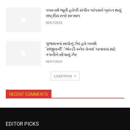
૫૫૦ વર્ષ જૂની હવેલી સંગીત પરંપરાને પ્રાપ્ત થયું
રાષ્ટ્રીય સ્તરે સન્માન
08/07/2026
ગુજરાતનાં સાપોનું ઝેર હવે બનશે
‘સંજીવની’: ‘એન્ટી-સ્નેક વેનમ’ બનાવવા માટે
કંપનીને સોંપાયું ઝેર
08/07/2026
Load more
RECENT COMMENTS
EDITOR PICKS