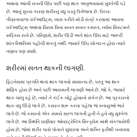
અથવા આખી રાતની ઊંઘ પછી પણ થાક અનુભવવામાં મુશ્કેલી પડે
છે. આનું મુખ્ય કારણ શરીરનું વધુ પડતું ઉત્તેજના છે. ઉચ્ચ-
તીવ્રતાવાળા વર્કઆઉટ્સ, ખાસ કરીને મોડી રાત્રે કરવામાં આવતા
વર્કઆઉટ્સ અથવા વિરામ વિના સતત સખત કસરત, નર્વસ સિસ્ટમને
સક્રિય રાખે છે. પરિણામે, શરીર ઊંડી અને શાંત ઊંઘ માટે જરૂરી
શાંત સ્થિતિમાં પહોંચી શકતું નથી. જ્યારે ઊંઘ યોગ્ય ન હોય ત્યારે
તણાવ પણ વધશે.
શરીરમાં સતત થાકની લાગણી.
ફિટનેસમાં પ્રગતિ થતાં થાક લાગવો સામાન્ય છે, પરંતુ આ થાક
ક્ષણિક હોય છે અને પછી આરામની લાગણી આવે છે. જો કે, જ્યારે
થાક ચાલુ રહે છે, ત્યારે તે કંઈક ખોટું હોવાનો સંકેત છે. આ પ્રકારનો
થાક વધુ ઊંડો લાગે છે. કસરત શરૂ કરતા પહેલા જ સ્નાયુઓ ભારે
લાગે છે. જે કસરતો એક સમયે સરળ લાગતી હતી તે હવે વધુ મુશ્કેલ
લાગે છે. આ સ્થિતિ ઘણીવાર ઓવરટ્રેનિંગ સિન્ડ્રોમ સાથે સંકળાયેલી
હોય છે, જેમાં શરીર પાસે પોતાને સુધારવા અને શક્તિ ફરીથી બનાવવા