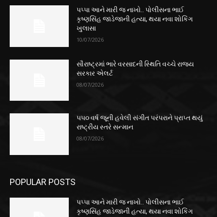
પપ્પા આને મારી જ નાખો.. પોલીસના ભાઈ
કૃષ્ણસિંહ જાડેજાની હત્યા, થયા નવા શોકિંગ
ખુલાસા
10/07/2026
સૌરાષ્ટ્રમાં ભારે વરસાદની સ્થિતિ વચ્ચે રાજ્ય
સરકાર એલર્ટ
08/07/2026
૫૫૦ વર્ષ જૂની હવેલી સંગીત પરંપરાને પ્રાપ્ત થયું
રાષ્ટ્રીય સ્તરે સન્માન
08/07/2026
POPULAR POSTS
પપ્પા આને મારી જ નાખો.. પોલીસના ભાઈ
કૃષ્ણસિંહ જાડેજાની હત્યા, થયા નવા શોકિંગ