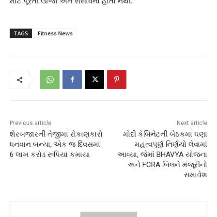
માટે પૂરતી ઊર્જા અને સંસાધનો હોતા નથી.
TAGS
Fitness News
Previous article
Next article
શેરબજારની તેજીમાં રોકાણકારો
મોદી કેબિનેટની બેઠકમાં ઘણા
ધનવાન બન્યા, એક જ દિવસમાં
મહત્વપૂર્ણ નિર્ણયો લેવામાં
6 લાખ કરોડ રૂપિયા કમાયા
આવ્યા, જેમાં BHAVYA યોજના
અને FCRA બિલને મંજૂરીનો
સમાવેશ