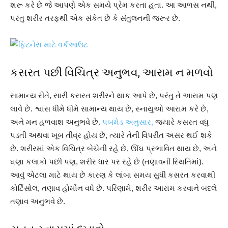
શરૂ કરે છે જે આપણે એક સમયે પ્રેમ કરતા હતા. આ આળસ નથી,
પરંતુ શરીર તરફથી એક સંકેત છે કે સંતુલનની જરૂર છે.
કસરત પછી વિચિત્ર અનુભવ, આરામ ન મળવો
સામાન્ય રીતે, સારી કસરત શરીરને થાક આપે છે, પરંતુ તે આરામ પણ
લાવે છે. શ્વાસ ધીમે ધીમે સામાન્ય થાય છે, સ્નાયુઓ આરામ કરે છે,
અને મન હળવાશ અનુભવે છે.
પબમેડ અનુસાર,
જ્યારે કસરત વધુ
પડતી અથવા ખૂબ તીવ્ર હોય છે, ત્યારે તેની વિપરીત અસર થઈ શકે
છે. શરીરમાં એક વિચિત્ર બેચેની રહે છે, ઊંઘ પ્રભાવિત થાય છે, અને
ઘણા કલાકો પછી પણ, શરીર ધાર પર રહે છે (તણાવની સ્થિતિમાં).
આવું એટલા માટે થાય છે કારણ કે લાંબા સમય સુધી કસરત કરવાથી
કોર્ટિસોલ, તણાવ હોર્મોન વધે છે. પરિણામે, શરીર આરામ કરવાને બદલે
તણાવ અનુભવે છે.