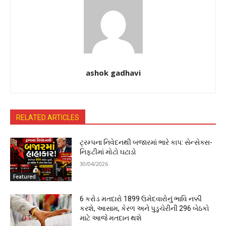
ashok gadhavi
RELATED ARTICLES
ટ્રમ્પના નિવેદનથી બજારમાં ભારે કાપ: સેન્સેક્સ-
નિફ્ટીમાં મોટો ઘટાડો
30/04/2026
Featured
6 કરોડ મતદારો 1899 ઉમેદવારોનું ભાવિ નક્કી
કરશે, આસામ, કેરળ અને પુડુચેરીની 296 બેઠકો
માટે આજે મતદાન થશે