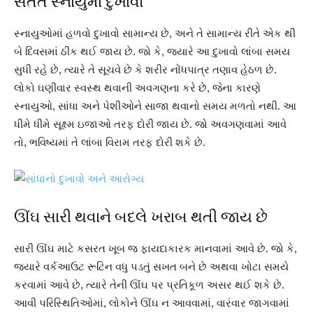
સતત સ્નાયુમાં દુખાવો
સ્નાયુઓમાં હળવો દુખાવો સામાન્ય છે, અને તે સામાન્ય રીતે એક થી
બે દિવસમાં ઠીક થઈ જાય છે. જો કે, જ્યારે આ દુખાવો લાંબા સમય
સુધી રહે છે, ત્યારે તે સૂચવે છે કે શરીર નોંધપાત્ર તણાવ હેઠળ છે.
લોકો ઘણીવાર સ્વસ્થ થવાની અવગણના કરે છે, જેના કારણે
સ્નાયુઓ, સાંધા અને પેશીઓને સાજા થવાનો સમય મળતો નથી. આ
ધીમે ધીમે સૂક્ષ્મ ઇજાઓ તરફ દોરી જાય છે. જો અવગણવામાં આવે
તો, ભવિષ્યમાં તે લાંબા વિરામ તરફ દોરી શકે છે.
ઊંઘ સારી થવાને બદલે ખરાબ થતી જાય છે
સારી ઊંઘ માટે કસરત ખૂબ જ ફાયદાકારક માનવામાં આવે છે. જો કે,
જ્યારે વર્કઆઉટ રૂટિન વધુ પડતું સખત બને છે અથવા ખોટા સમયે
કરવામાં આવે છે, ત્યારે તેની ઊંઘ પર પ્રતિકૂળ અસર થઈ શકે છે.
આવી પરિસ્થિતિઓમાં, લોકોને ઊંઘ ન આવવામાં, વારંવાર જાગવામાં