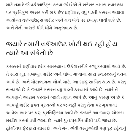
માટે તમારે જે વર્કઆઉટ્સ કરવા જોઈએ તે ખરેખર તમારા સ્વાસ્થ્ય
પર પ્રતિકૂળ અસર કરી શકે છે? ઘણીવાર, વધુ પડતી કસરત અથવા
અયોગ્ય વર્કઆઉટ્સ શરીર અને મન બંને પર દબાણ લાવી શકે છે,
અને તેની અસરો ધીમે ધીમે અનુભવાય છે.
જ્યારે તમારી વર્કઆઉટ ખોટી થઈ રહી હોય
ત્યારે આ સંકેતો છે
કસરતને ઘણીવાર દરેક સમસ્યાના ઉકેલ તરીકે રજૂ કરવામાં આવે છે.
તે સારા મૂડ, મજબૂત શરીર અને લાંબા ગાળાના સારા સ્વાસ્થ્યનું વચન
આપે છે, અને મોટાભાગના લોકો માટે, આ સાચું સાબિત થાય છે. પરંતુ
સત્ય એ છે કે જ્યારે કસરત વધુ પડતી કરવામાં આવે છે, ત્યારે તે
આપણને આરામ કરવાને બદલે તણાવ આપે છે. આનું કારણ એ છે કે
આપણું શરીર ફક્ત પ્રયત્નો પર જ નહીં પરંતુ તેના પર મૂકવામાં
આવેલા ભાર પર પણ પ્રતિક્રિયા આપે છે. જ્યારે આ દબાણ ચોક્કસ
મર્યાદા કરતાં વધી જાય છે, ત્યારે પુનઃપ્રાપ્તિ ધીમી પડી જાય છે.
હોર્મોનલ ફેરફારો થાય છે, અને મન એવી વસ્તુઓથી પણ દૂર રહેવાનું