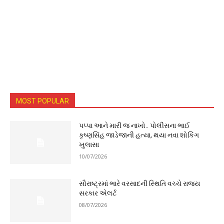
MOST POPULAR
પપ્પા આને મારી જ નાખો.. પોલીસના ભાઈ
કૃષ્ણસિંહ જાડેજાની હત્યા, થયા નવા શોકિંગ
ખુલાસા
10/07/2026
સૌરાષ્ટ્રમાં ભારે વરસાદની સ્થિતિ વચ્ચે રાજ્ય
સરકાર એલર્ટ
08/07/2026