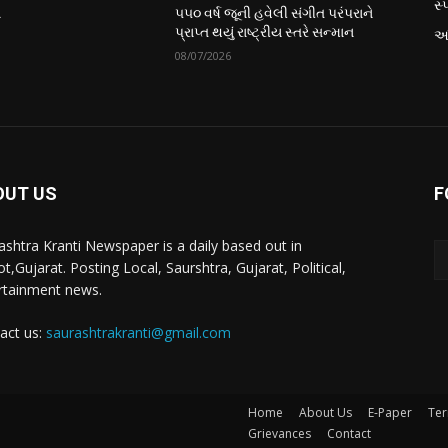
સ્પ
ે
૫૫૦ વર્ષ જૂની હવેલી સંગીત પરંપરાને
પ્રાપ્ત થયું રાષ્ટ્રીય સ્તરે સન્માન
આં
08/07/2026
OUT US
F
ashtra Kranti Newspaper is a daily based out in
t,Gujarat. Posting Local, Saurshtra, Gujarat, Political,
rtainment news.
act us:
saurashtrakranti@gmail.com
Home
About Us
E-Paper
Ter
Grievances
Contact