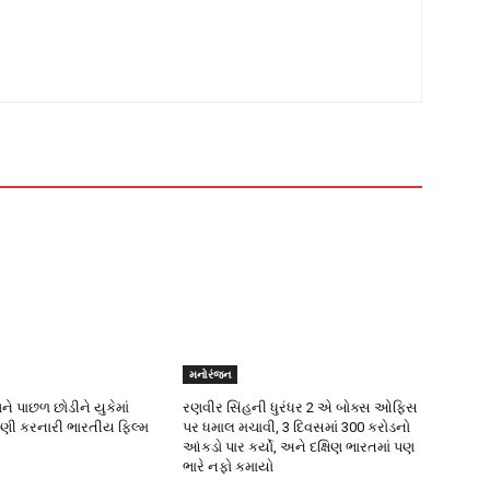
મનોરંજન
ને પાછળ છોડીને યુકેમાં
રણવીર સિંહની ધુરંધર 2 એ બોક્સ ઓફિસ
ાણી કરનારી ભારતીય ફિલ્મ
પર ધમાલ મચાવી, 3 દિવસમાં 300 કરોડનો
આંકડો પાર કર્યો, અને દક્ષિણ ભારતમાં પણ
ભારે નફો કમાયો