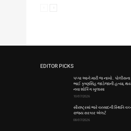
EDITOR PICKS
પપ્પા આને મારી જ નાખો.. પોલીસના
ભાઈ કૃષ્ણસિંહ જાડેજાની હત્યા, થય
નવા શોકિંગ ખુલાસા
10/07/2026
સૌરાષ્ટ્રમાં ભારે વરસાદની સ્થિતિ વચ્
રાજ્ય સરકાર એલર્ટ
08/07/2026