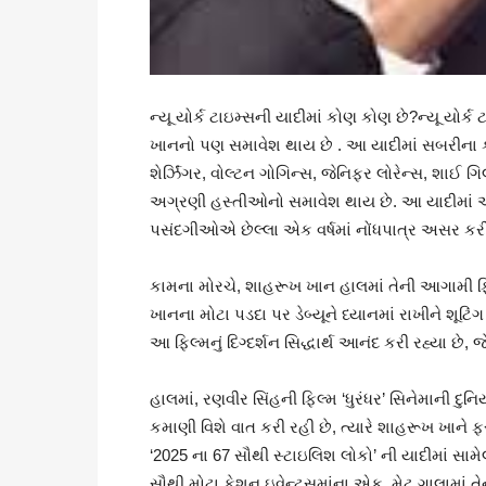
ન્યૂ યોર્ક ટાઇમ્સની યાદીમાં કોણ કોણ છે?ન્યૂ યોર
ખાનનો પણ સમાવેશ થાય છે . આ યાદીમાં સબરીના કા
શેર્ઝિંગર, વોલ્ટન ગોગિન્સ, જેનિફર લોરેન્સ, શા
અગ્રણી હસ્તીઓનો સમાવેશ થાય છે. આ યાદીમાં એવ
પસંદગીઓએ છેલ્લા એક વર્ષમાં નોંધપાત્ર અસર કરી
કામના મોરચે, શાહરૂખ ખાન હાલમાં તેની આગામી ફિલ્મ
ખાનના મોટા પડદા પર ડેબ્યૂને ધ્યાનમાં રાખીને શૂટિંગ
આ ફિલ્મનું દિગ્દર્શન સિદ્ધાર્થ આનંદ કરી રહ્યા છે,
હાલમાં, રણવીર સિંહની ફિલ્મ ‘ધુરંધર’ સિનેમાની દુનિય
કમાણી વિશે વાત કરી રહી છે, ત્યારે શાહરૂખ ખાને ફર
‘2025 ના 67 સૌથી સ્ટાઇલિશ લોકો’ ની યાદીમાં સામેલ 
સૌથી મોટા ફેશન ઇવેન્ટ્સમાંના એક, મેટ ગાલામાં તેન