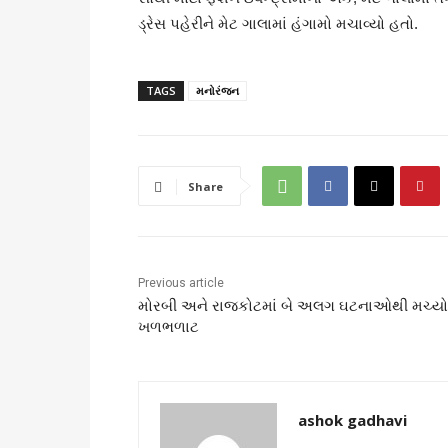
ડ્રેસ પહેરીને મેટ ગાલામાં હંગામો મચાવ્યો હતો.
TAGS
મનોરંજન
Share
Previous article
મોરબી અને રાજકોટમાં બે અલગ ઘટનાઓથી મચ્યો
ખળભળાટ
ashok gadhavi