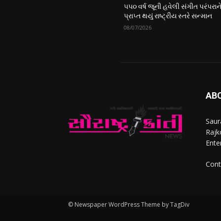
૫૫૦ વર્ષ જૂની હવેલી સંગીત પરંપરાન
પ્રાપ્ત થયું રાષ્ટ્રીય સ્તરે સન્માન
08/07/2026
AB
Saur
Rajko
Ente
Cont
© Newspaper WordPress Theme by TagDiv