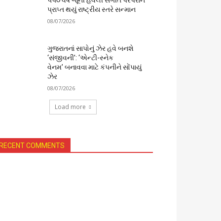
૫૫૦ વર્ષ જૂની હવેલી સંગીત પરંપરાને
પ્રાપ્ત થયું રાષ્ટ્રીય સ્તરે સન્માન
08/07/2026
ગુજરાતનાં સાપોનું ઝેર હવે બનશે
‘સંજીવની’: ‘એન્ટી-સ્નેક
વેનમ’ બનાવવા માટે કંપનીને સોંપાયું
ઝેર
08/07/2026
Load more
RECENT COMMENTS