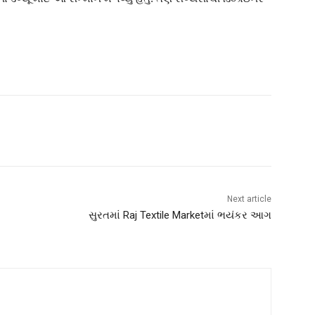
Next article
સુરતમાં Raj Textile Marketમાં ભયંકર આગ