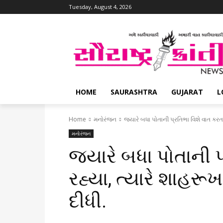
Tuesday, August 4, 2026
HOME
SAURASHTRA
GUJARAT
L
Home
મનોરંજન
જ્યારે બધા પોતાની પ્રતિભા વિશે વાત કરત
મનોરંજન
જ્યારે બધા પોતાની 
રહ્યા, ત્યારે શાહર
દીધી.