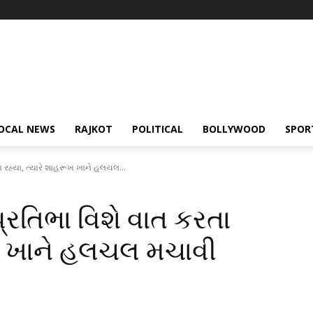
OCAL NEWS
RAJKOT
POLITICAL
BOLLYWOOD
SPOR
ા રહ્યા, ત્યારે શાહરૂખ ખાને હલચલ...
પ્રતિભા વિશે વાત કરતા
ૂખ ખાને હલચલ મચાવી