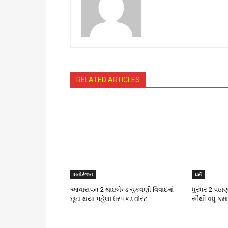
RELATED ARTICLES
મનોરંજન
ધર્મ
આવારાપન 2 થાઇલેન્ડ ચુકવણી વિવાદમાં
ધુરંધર 2 પઠાણ
છૂટા થયા પહેલા ધરપકડ વોરંટ
સૌથી વધુ કમ