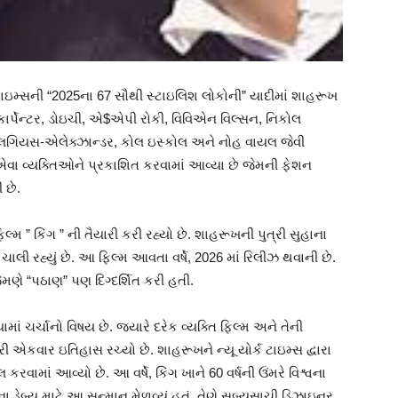
્ક ટાઇમ્સની “2025ના 67 સૌથી સ્ટાઇલિશ લોકોની” યાદીમાં શાહરૂખ
ર્પેન્ટર, ડોઇચી, એ$એપી રોકી, વિવિએન વિલ્સન, નિકોલ
ઈ ગિલગિયસ-એલેક્ઝાન્ડર, કોલ ઇસ્કોલ અને નોહ વાયલ જેવી
ા વ્યક્તિઓને પ્રકાશિત કરવામાં આવ્યા છે જેમની ફેશન
 છે.
 ” કિંગ ” ની તૈયારી કરી રહ્યો છે. શાહરૂખની પુત્રી સુહાના
 ચાલી રહ્યું છે. આ ફિલ્મ આવતા વર્ષે, 2026 માં રિલીઝ થવાની છે.
 જેમણે “પઠાણ” પણ દિગ્દર્શિત કરી હતી.
ામાં ચર્ચાનો વિષય છે. જ્યારે દરેક વ્યક્તિ ફિલ્મ અને તેની
ી એકવાર ઇતિહાસ રચ્યો છે. શાહરૂખને ન્યૂ યોર્ક ટાઇમ્સ દ્વારા
કરવામાં આવ્યો છે. આ વર્ષે, કિંગ ખાને 60 વર્ષની ઉંમરે વિશ્વના
ા ડેબ્યૂ માટે આ સન્માન મેળવ્યું હતું. તેણે સબ્યસાચી ડિઝાઇનર