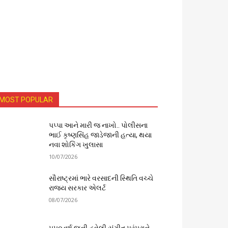
MOST POPULAR
પપ્પા આને મારી જ નાખો.. પોલીસના
ભાઈ કૃષ્ણસિંહ જાડેજાની હત્યા, થયા
નવા શોકિંગ ખુલાસા
10/07/2026
સૌરાષ્ટ્રમાં ભારે વરસાદની સ્થિતિ વચ્ચે
રાજ્ય સરકાર એલર્ટ
08/07/2026