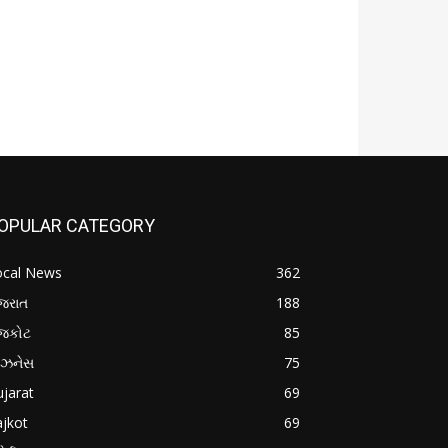
OPULAR CATEGORY
ocal News
362
જરાત
188
ાજકોટ
85
િઝનેસ
75
jarat
69
jkot
69