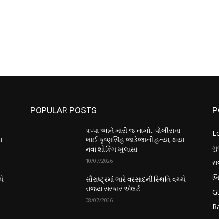
POPULAR POSTS
P
પપ્પા આને મારી જ નાખો.. પોલીસના
L
ા
ભાઈ કૃષ્ણસિંહ જાડેજાની હત્યા, થયા
ગુ
નવા શોકિંગ ખુલાસા
10/07/2026
ર
બ
ચે
સૌરાષ્ટ્રમાં ભારે વરસાદની સ્થિતિ વચ્ચે
રાજ્ય સરકાર એલર્ટ
Gu
08/07/2026
Ra