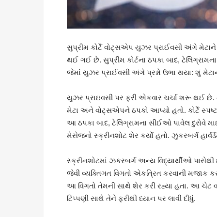
સુપ્રીમ કોર્ટે વોટ્સએપ યુઝર પ્રાઈવસી અંગે મેટાન
થઈ ગઈ છે. સુપ્રીમ કોર્ટના ઠપકા બાદ, ટેલિગ્રામના
જેમાં યુઝર પ્રાઈવસી અંગે પ્રશ્નો ઉભા થયા: શું મેટાન
યુઝર પ્રાઇવસી પર ફરી એકવાર ચર્ચા શરૂ થઈ છે. ત
મેટા અને વોટ્સએપને ઠપકો આપ્યો હતો. કોર્ટે સ્પષ્ટ
આ ઠપકા બાદ, ટેલિગ્રામના સીઈઓ પાવેલ દુરોવે માઇક્
મેસેજનો સ્ક્રીનશોટ શેર કર્યો હતો. ઝુકરબર્ગ હાર્વર્ડ
સ્ક્રીનશોટમાં ઝકરબર્ગ અન્ય વિદ્યાર્થીઓ પાસેથી 
જેવી વ્યક્તિગત વિગતો એકત્રિત કરવાની મજાક કરત
આ વિગતો તેમની સાથે શેર કરી રહ્યા હતા. આ ચેટ 
ટિપ્પણી સાથે તેને ફરીથી ધ્યાન પર લાવી દીધું.