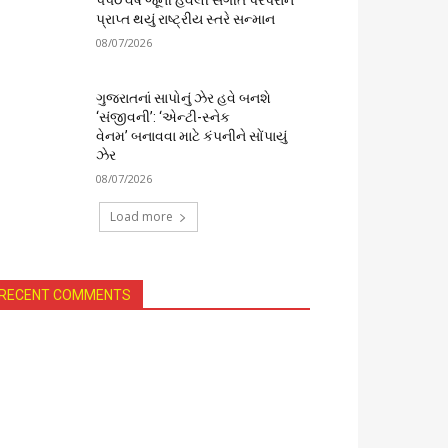
૫૫૦ વર્ષ જૂની હવેલી સંગીત પરંપરાને
પ્રાપ્ત થયું રાષ્ટ્રીય સ્તરે સન્માન
08/07/2026
ગુજરાતનાં સાપોનું ઝેર હવે બનશે
‘સંજીવની’: ‘એન્ટી-સ્નેક
વેનમ’ બનાવવા માટે કંપનીને સોંપાયું
ઝેર
08/07/2026
Load more
RECENT COMMENTS