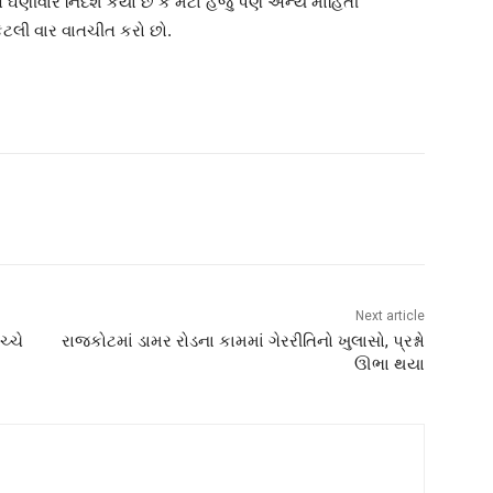
ોએ ઘણીવાર નિર્દેશ કર્યો છે કે મેટા હજુ પણ અન્ય માહિતી
કેટલી વાર વાતચીત કરો છો.
Next article
્ચે
રાજકોટમાં ડામર રોડના કામમાં ગેરરીતિનો ખુલાસો, પ્રશ્નો
ઊભા થયા