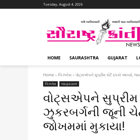
Tuesday, August 4, 2026
HOME
SAURASHTRA
GUJARAT
L
Home
બિઝનેસ
વોટ્સએપને સુપ્રીમ કોર્ટે ઠપકો આપ્યો, જ્ય
બિઝનેસ
લાઇફસ્ટાઇલ
વોટ્સએપને સુપ્રીમ ક
ઝુકરબર્ગની જૂની ચ
જોખમમાં મુકાયા!