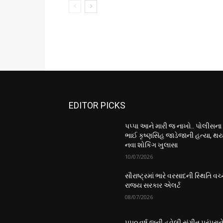
EDITOR PICKS
પપ્પા આને મારી જ નાખો.. પોલીસના
ભાઈ કૃષ્ણસિંહ જાડેજાની હત્યા, થય
નવા શોકિંગ ખુલાસા
10/07/2026
સૌરાષ્ટ્રમાં ભારે વરસાદની સ્થિતિ વચ્
રાજ્ય સરકાર એલર્ટ
08/07/2026
૫૫૦ વર્ષ જૂની હવેલી સંગીત પરંપરાન