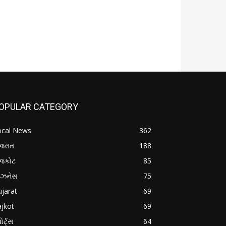
OPULAR CATEGORY
ocal News
362
જરાત
188
ાજકોટ
85
િઝનેસ
75
jarat
69
jkot
69
ોર્ટ્સ
64