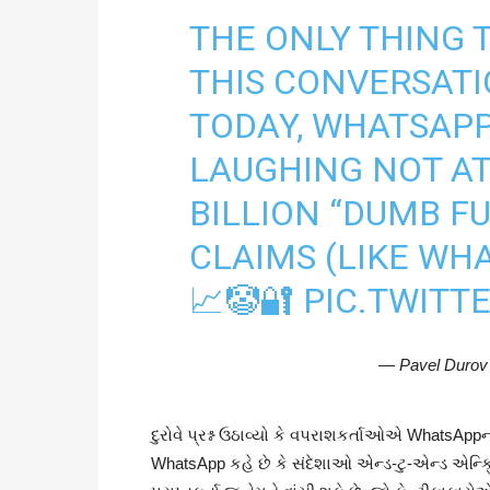
THE ONLY THING 
THIS CONVERSATIO
TODAY, WHATSAPP
LAUGHING NOT AT 
BILLION “DUMB F
CLAIMS (LIKE WH
📈🤡🔐
PIC.TWIT
— Pavel Durov
દુરોવે પ્રશ્ન ઉઠાવ્યો કે વપરાશકર્તાઓએ WhatsA
WhatsApp કહે છે કે સંદેશાઓ એન્ડ-ટુ-એન્ડ એન્ક્ર