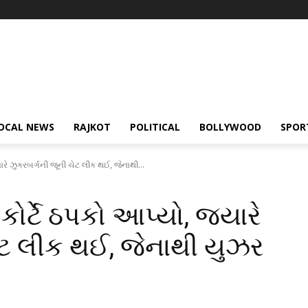
OCAL NEWS
RAJKOT
POLITICAL
BOLLYWOOD
SPOR
ારે ઝુકરબર્ગની જૂની ચેટ લીક થઈ, જેનાથી...
ોર્ટે ઠપકો આપ્યો, જ્યારે
ેટ લીક થઈ, જેનાથી યુઝર