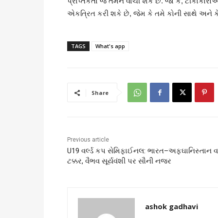
પ્રાપ્તકર્તા જ તેમને વાંચી શકે છે. જો કે, ટીકાકાર
એકત્રિત કરી શકે છે, જેમ કે તમે કોની સાથે અને 
TAGS
What's app
Share
Previous article
U19 વર્લ્ડ કપ સેમિફાઈનલ: ભારત–અફઘાનિસ્તાન વચ
ટક્કર, વૈભવ સૂર્યવંશી પર સૌની નજર
ashok gadhavi