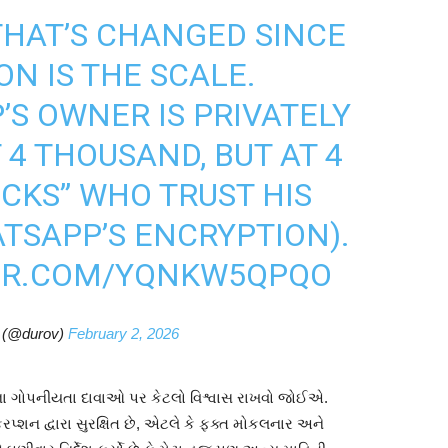
THAT’S CHANGED SINCE
N IS THE SCALE.
’S OWNER IS PRIVATELY
4 THOUSAND, BUT AT 4
UCKS” WHO TRUST HIS
ATSAPP’S ENCRYPTION).
TER.COM/YQNKW5QPQO
 (@durov)
February 2, 2026
ppના ગોપનીયતા દાવાઓ પર કેટલો વિશ્વાસ રાખવો જોઈએ.
િપ્શન દ્વારા સુરક્ષિત છે, એટલે કે ફક્ત મોકલનાર અને