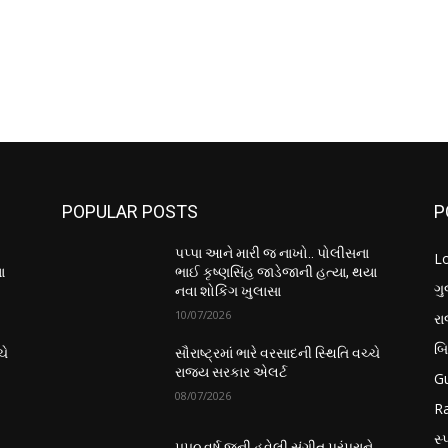
POPULAR POSTS
P
પપ્પા આને મારી જ નાખો.. પોલીસના
L
ા
ભાઈ કૃષ્ણસિંહ જાડેજાની હત્યા, થયા
ગુ
નવા શોકિંગ ખુલાસા
10/07/2026
ર
બ
ચે
સૌરાષ્ટ્રમાં ભારે વરસાદની સ્થિતિ વચ્ચે
રાજ્ય સરકાર એલર્ટ
Gu
08/07/2026
Ra
સ્પ
ે
૫૫૦ વર્ષ જૂની હવેલી સંગીત પરંપરાને