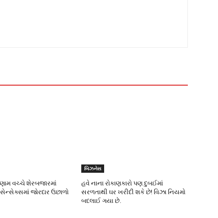
બિઝનેસ
િણામ વચ્ચે શેરબજારમાં
હવે નાના રોકાણકારો પણ દુબઈમાં
 સેન્સેક્સમાં જોરદાર ઉછાળો
સરળતાથી ઘર ખરીદી શકે છે! વિઝા નિયમો
બદલાઈ ગયા છે.