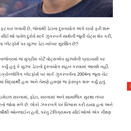
ે ફટકાર લગાવી છે, જેનાથી ડેટાના દુરુપયોગ અંગે ચર્ચા ફરી શરૂ
 સીઈઓ પાવેલ દુરોવે માર્ક ઝુકરબર્ગ સાથેની જૂની ચેટ્સ શેર કરી,
ા પ્લેટફોર્મ પર યુઝર ડેટા ખરેખર સુરક્ષિત છે?
ાજેતરમાં જ સુપ્રીમ કોર્ટે વોટ્સએપ યુઝર્સની પ્રાઇવસી પર
 કર્યું હતું કે યુઝર ડેટાનો દુરુપયોગ સહન કરવામાં આવશે નહીં.
રોબ્લોગિંગ પ્લેટફોર્મ પર માર્ક ઝુકરબર્ગના 2004ના જૂના ચેટ
માં વિદ્યાર્થી હતા અને તેમણે હમણાં જ ફેસબુક શરૂ કર્યું હતું.
ઇમેઇલ સરનામાં, ફોટા, સરનામાં અને સામાજિક સુરક્ષા નંબર
ો જોવા મળે છે. લોકો ઝકરબર્ગ પર વિશ્વાસ કરી રહ્યા હતા અને
વર્ષોથી ઓનલાઈન હતી, પરંતુ ટેલિગ્રામના સીઈઓએ એક તીક્ષ્ણ