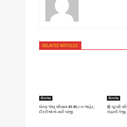
RELATED ARTICLES
બિઝનેસ
બિઝનેસ
ધોરણ 10નું પરિણામ 83.86 ટકા જાહેર,
📰 ચૂંટણી પર
દીકરીઓએ મારી બાજી
તોફાની તેજી,