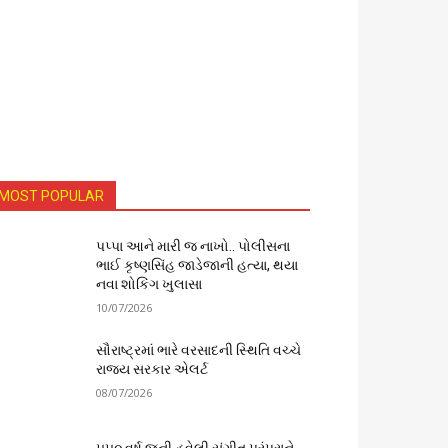
MOST POPULAR
પપ્પા આને મારી જ નાખો.. પોલીસના
ભાઈ કૃષ્ણસિંહ જાડેજાની હત્યા, થયા
નવા શોકિંગ ખુલાસા
10/07/2026
સૌરાષ્ટ્રમાં ભારે વરસાદની સ્થિતિ વચ્ચે
રાજ્ય સરકાર એલર્ટ
08/07/2026