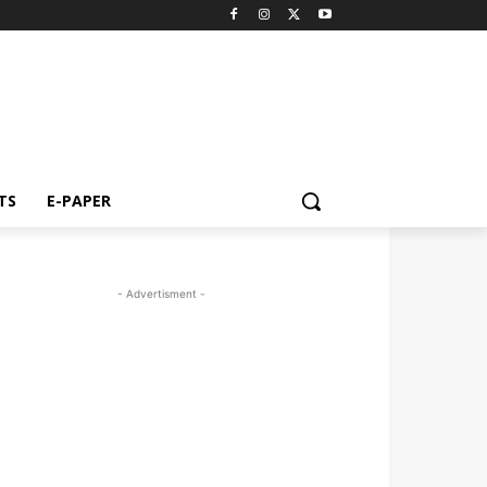
TS
E-PAPER
- Advertisment -