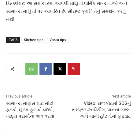
ડિસ્ક્લેમર: આ સમાચારમાં આપેલી માહિતી ધાર્મિક માન્યતાઓ અને
સામાન્ય માહિતી પર આધારિત છે. સૌરાષ્ટ ક્રાંતિ તેનું સમર્થન કરતું
નથી.
TAGS
Kitchen tips
Vastu tips
Previous article
Next article
સામાન્ય માણસ માટે મોટો
Video: રાજકોટમાં SOGનું
ફટકો, છૂટક ફુગાવો વધ્યો,
સરપ્રાઇઝ ચેકીંગ, પાનના ગલ્લા
ખાદ્ય પદાર્થોના ભાવ વધ્યા
અને ચાની હોટલોમાં ફફડાટ