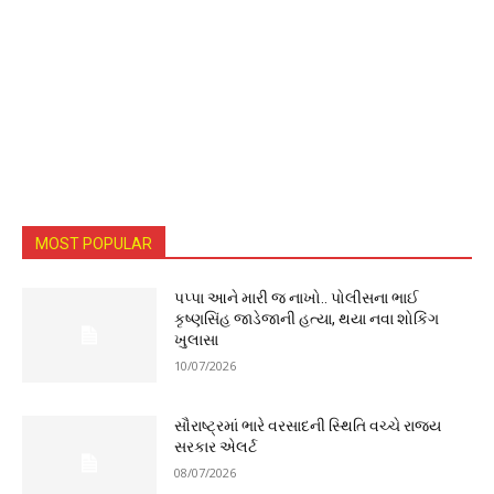
MOST POPULAR
પપ્પા આને મારી જ નાખો.. પોલીસના ભાઈ
કૃષ્ણસિંહ જાડેજાની હત્યા, થયા નવા શોકિંગ
ખુલાસા
10/07/2026
સૌરાષ્ટ્રમાં ભારે વરસાદની સ્થિતિ વચ્ચે રાજ્ય
સરકાર એલર્ટ
08/07/2026