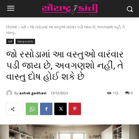
Home
ધર્મ
જો રસોડામાં આ વસ્તુઓ વારંવાર પડી જાય છે, અવગણશો નહીં, તે
વાસ્તુ...
ધર્મ
લાઇફસ્ટાઇલ
જો રસોડામાં આ વસ્તુઓ વારંવાર
પડી જાય છે, અવગણશો નહીં, તે
વાસ્તુ દોષ હોઈ શકે છે
By
ashok gadhavi
13/12/2025
112
0