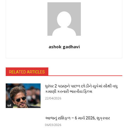
ashok gadhavi
RELATED ARTICLES
ધુરંધર 2 પઠાણને પાછળ છોડીને યુકેમાં સૌથી વધુ
કમાણી કરનારી ભારતીય ફિલ્મ
22/04/2026
ધર્મ
આજનું રાશિફળ – 6 માર્ચ 2026, શુક્રવાર
06/03/2026