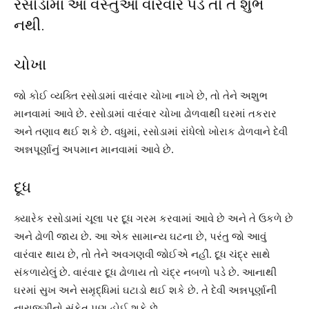
રસોડામાં આ વસ્તુઓ વારંવાર પડે તો તે શુભ
નથી.
ચોખા
જો કોઈ વ્યક્તિ રસોડામાં વારંવાર ચોખા નાખે છે, તો તેને અશુભ
માનવામાં આવે છે. રસોડામાં વારંવાર ચોખા ઢોળવાથી ઘરમાં તકરાર
અને તણાવ થઈ શકે છે. વધુમાં, રસોડામાં રાંધેલો ખોરાક ઢોળવાને દેવી
અન્નપૂર્ણાનું અપમાન માનવામાં આવે છે.
દૂધ
ક્યારેક રસોડામાં ચૂલા પર દૂધ ગરમ કરવામાં આવે છે અને તે ઉકળે છે
અને ઢોળી જાય છે. આ એક સામાન્ય ઘટના છે, પરંતુ જો આવું
વારંવાર થાય છે, તો તેને અવગણવી જોઈએ નહીં. દૂધ ચંદ્ર સાથે
સંકળાયેલું છે. વારંવાર દૂધ ઢોળાય તો ચંદ્ર નબળો પડે છે. આનાથી
ઘરમાં સુખ અને સમૃદ્ધિમાં ઘટાડો થઈ શકે છે. તે દેવી અન્નપૂર્ણાની
નારાજગીનો સંકેત પણ હોઈ શકે છે.