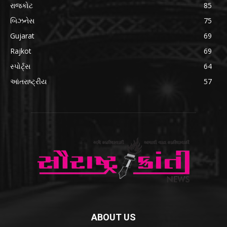
રાજકોટ
85
બિઝનેસ
75
Gujarat
69
Rajkot
69
સ્પોર્ટ્સ
64
આંતરાષ્ટ્રીય
57
ABOUT US