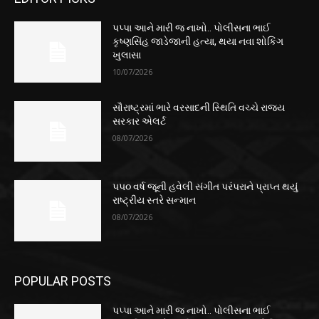
પપ્પા આને મારી જ નાખો.. પોલીસના ભાઈ
કૃષ્ણસિંહ જાડેજાની હત્યા, થયા નવા શોકિંગ
ખુલાસા
10/07/2026
સૌરાષ્ટ્રમાં ભારે વરસાદની સ્થિતિ વચ્ચે રાજ્ય
સરકાર એલર્ટ
08/07/2026
૫૫૦ વર્ષ જૂની હવેલી સંગીત પરંપરાને પ્રાપ્ત થયું
રાષ્ટ્રીય સ્તરે સન્માન
08/07/2026
POPULAR POSTS
પપ્પા આને મારી જ નાખો.. પોલીસના ભાઈ