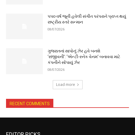
૫૫૦ વર્ષ જૂની હવેલી સંગીત પરંપરાને પ્રાપ્ત થયું
રાષ્ટ્રીય સ્તરે સન્માન
08/07/2026
ગુજરાતનાં સાપોનું ઝેર હવે બનશે
‘સંજીવની’: ‘એન્ટી-સ્નેક વેનમ’ બનાવવા માટે
કંપનીને સોંપાયું ઝેર
08/07/2026
Load more
RECENT COMMENTS
EDITOR PICKS