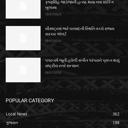
કૃષ્ણસિંહ જાડેજાની હત્યા, થયા નવા શોકિંગ
ખુલાસા
10/07/2026
સૌરાષ્ટ્રમાં ભારે વરસાદની સ્થિતિ વચ્ચે રાજ્ય
સરકાર એલર્ટ
08/07/2026
૫૫૦ વર્ષ જૂની હવેલી સંગીત પરંપરાને પ્રાપ્ત થયું
રાષ્ટ્રીય સ્તરે સન્માન
08/07/2026
POPULAR CATEGORY
Local News
362
ગુજરાત
188