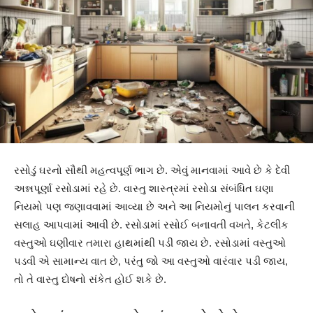
રસોડું ઘરનો સૌથી મહત્વપૂર્ણ ભાગ છે. એવું માનવામાં આવે છે કે દેવી
અન્નપૂર્ણા રસોડામાં રહે છે. વાસ્તુ શાસ્ત્રમાં રસોડા સંબંધિત ઘણા
નિયમો પણ જણાવવામાં આવ્યા છે અને આ નિયમોનું પાલન કરવાની
સલાહ આપવામાં આવી છે. રસોડામાં રસોઈ બનાવતી વખતે, કેટલીક
વસ્તુઓ ઘણીવાર તમારા હાથમાંથી પડી જાય છે. રસોડામાં વસ્તુઓ
પડવી એ સામાન્ય વાત છે, પરંતુ જો આ વસ્તુઓ વારંવાર પડી જાય,
તો તે વાસ્તુ દોષનો સંકેત હોઈ શકે છે.