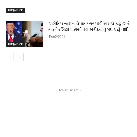
લાઇફસ્ટાઇલ
અમેરિકા સાથેના વેપાર કરાર પછી મોસ્કો કહે છે કે
ભારતે રશિયા પાસેથી તેલ ખરીદવાનું બંધ કર્યું નથી
19/02/2026
લાઇફસ્ટાઇલ
- Advertisment -