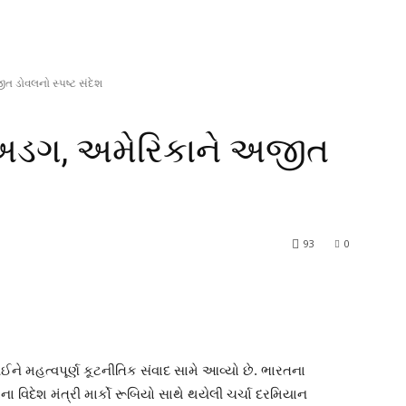
ીત ડોવલનો સ્પષ્ટ સંદેશ
ારત અડગ, અમેરિકાને અજીત
93
0
લઈને મહત્વપૂર્ણ કૂટનીતિક સંવાદ સામે આવ્યો છે. ભારતના
 વિદેશ મંત્રી માર્કો રૂબિયો સાથે થયેલી ચર્ચા દરમિયાન