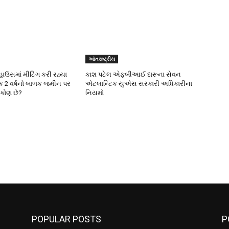
આંતરાષ્ટ્રીય
 હાઉસમાં મીટિંગ કરી રહ્યા
કાશ પટેલ એફબીઆઈ દારૂના સેવન
 2 વર્ષનો બાળક જમીન પર
એટલાન્ટિક યુએસ સરકારી અધિકારીના
 કોણ છે?
નિયમો
POPULAR POSTS
P