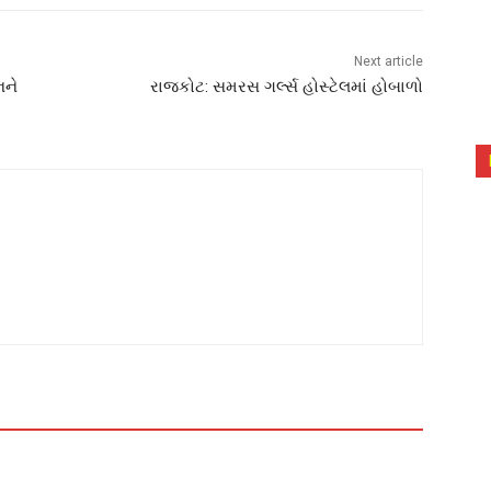
Next article
નને
રાજકોટ: સમરસ ગર્લ્સ હોસ્ટેલમાં હોબાળો