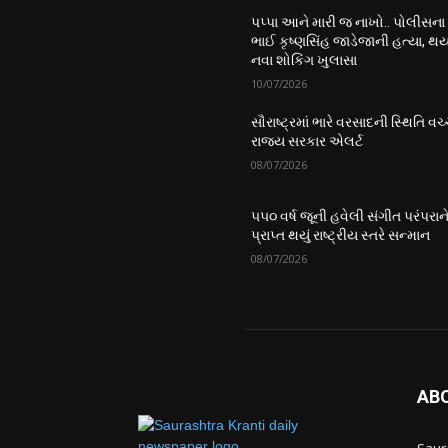
પપ્પા આને મારી જ નાખો.. પોલીસના
ભાઈ કૃષ્ણસિંહ જાડેજાની હત્યા, થય
નવા શોકિંગ ખુલાસા
10/07/2026
સૌરાષ્ટ્રમાં ભારે વરસાદની સ્થિતિ વચ્
રાજ્ય સરકાર એલર્ટ
08/07/2026
૫૫૦ વર્ષ જૂની હવેલી સંગીત પરંપરાન
પ્રાપ્ત થયું રાષ્ટ્રીય સ્તરે સન્માન
08/07/2026
AB