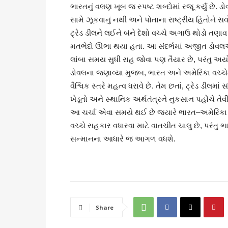
ભારતનું વલણ ખૂબ જ સ્પષ્ટ શબ્દોમાં રજૂ કર્યું છે.
સામે ઝૂકવાનું નથી અને પોતાના રાષ્ટ્રીય હિતોને સ
ટ્રેડ ડીલને લઈને બંને દેશો વચ્ચે અગાઉ થોડો તણાવ 
મતભેદો ઊભા થયા હતા. આ સંદર્ભમાં અજીત ડોવલએ 
લાંબા સમય સુધી રાહ જોવા પણ તૈયાર છે, પરંતુ અયો
ડોવલના જણાવ્યા મુજબ, ભારત અને અમેરિકા વચ્ચેના 
વૈશ્વિક સ્તરે મહત્વ ધરાવે છે. તેમ છતાં, ટ્રેડ ડીલ
ખેડૂતો અને સ્થાનિક અર્થતંત્રને નુકસાન પહોંચે
આ ચર્ચા એવા સમયે થઈ છે જ્યારે ભારત–અમેરિકા સં
વચ્ચે સહકાર વધારવા માટે વાતચીત ચાલુ છે, પરંતુ ભાર
સન્માનના આધારે જ આગળ વધશે.
Share