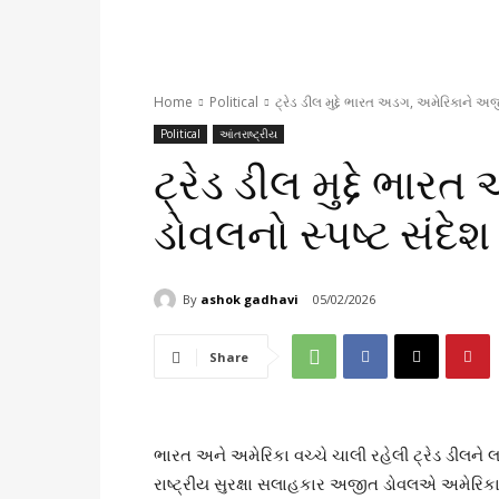
Home
Political
ટ્રેડ ડીલ મુદ્દે ભારત અડગ, અમેરિકાને અજ
Political
આંતરાષ્ટ્રીય
ટ્રેડ ડીલ મુદ્દે ભ
ડોવલનો સ્પષ્ટ સંદેશ
By
ashok gadhavi
05/02/2026
Share
ભારત અને અમેરિકા વચ્ચે ચાલી રહેલી ટ્રેડ ડીલને 
રાષ્ટ્રીય સુરક્ષા સલાહકાર અજીત ડોવલએ અમેરિકાના