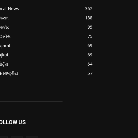
ocal News
362
જરાત
188
ાજકોટ
85
િઝનેસ
75
jarat
69
jkot
69
ોર્ટ્સ
64
તરાષ્ટ્રીય
57
OLLOW US