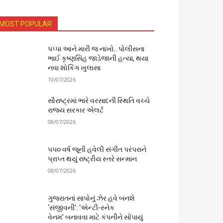
MOST POPULAR
પપ્પા આને મારી જ નાખો.. પોલીસના
ભાઈ કૃષ્ણસિંહ જાડેજાની હત્યા, થયા
નવા શોકિંગ ખુલાસા
10/07/2026
સૌરાષ્ટ્રમાં ભારે વરસાદની સ્થિતિ વચ્ચે
રાજ્ય સરકાર એલર્ટ
08/07/2026
૫૫૦ વર્ષ જૂની હવેલી સંગીત પરંપરાને
પ્રાપ્ત થયું રાષ્ટ્રીય સ્તરે સન્માન
08/07/2026
ગુજરાતનાં સાપોનું ઝેર હવે બનશે
‘સંજીવની’: ‘એન્ટી-સ્નેક
વેનમ’ બનાવવા માટે કંપનીને સોંપાયું