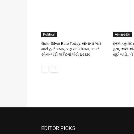
Political
આંતરાષ્ટ્રીય
Gold-Silver Rate Today: સોનાના ભાવે
ટ્રમ્પ વ્હાઇટ
મારી હાઈ જમ્પ, પણ ચાંદી ધડામ, આજે
હતા, અને એક
સોના-ચાંદી માર્કેટમાં મોટો ફેરફાર
સૂઈ ગયો… તે
EDITOR PICKS