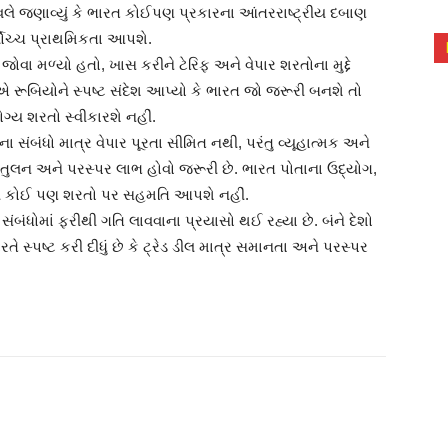
 ડોવલે જણાવ્યું કે ભારત કોઈપણ પ્રકારના આંતરરાષ્ટ્રીય દબાણ
ર્વોચ્ચ પ્રાથમિકતા આપશે.
જોવા મળ્યો હતો, ખાસ કરીને ટેરિફ અને વેપાર શરતોના મુદ્દે
રૂબિયોને સ્પષ્ટ સંદેશ આપ્યો કે ભારત જો જરૂરી બનશે તો
ગ્ય શરતો સ્વીકારશે નહીં.
સંબંધો માત્ર વેપાર પૂરતા સીમિત નથી, પરંતુ વ્યૂહાત્મક અને
માં સંતુલન અને પરસ્પર લાભ હોવો જરૂરી છે. ભારત પોતાના ઉદ્યોગ,
 તેવી કોઈ પણ શરતો પર સહમતિ આપશે નહીં.
બંધોમાં ફરીથી ગતિ લાવવાના પ્રયાસો થઈ રહ્યા છે. બંને દેશો
તે સ્પષ્ટ કરી દીધું છે કે ટ્રેડ ડીલ માત્ર સમાનતા અને પરસ્પર