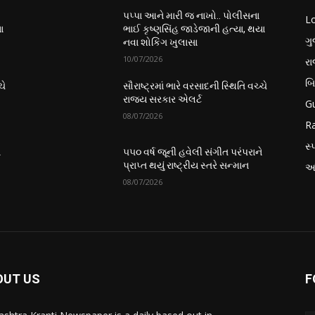
પપ્પા આને મારી જ નાખો.. પોલીસના
L
ા
ભાઈ કૃષ્ણસિંહ જાડેજાની હત્યા, થયા
ગુ
નવા શોકિંગ ખુલાસા
10/07/2026
ર
બ
ચે
સૌરાષ્ટ્રમાં ભારે વરસાદની સ્થિતિ વચ્ચે
રાજ્ય સરકાર એલર્ટ
Gu
08/07/2026
Ra
સ્પ
ે
૫૫૦ વર્ષ જૂની હવેલી સંગીત પરંપરાને
પ્રાપ્ત થયું રાષ્ટ્રીય સ્તરે સન્માન
આં
08/07/2026
OUT US
F