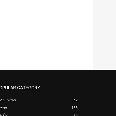
OPULAR CATEGORY
ocal News
362
જરાત
188
ાજકોટ
85