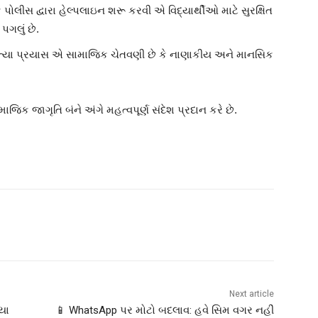
ક પોલીસ દ્વારા હેલ્પલાઇન શરૂ કરવી એ વિદ્યાર્થીઓ માટે સુરક્ષિત
 પગલું છે.
હત્યા પ્રયાસ એ સામાજિક ચેતવણી છે કે નાણાકીય અને માનસિક
િક જાગૃતિ બંને અંગે મહત્વપૂર્ણ સંદેશ પ્રદાન કરે છે.
Next article
િયા
📱 WhatsApp પર મોટો બદલાવ: હવે સિમ વગર નહીં