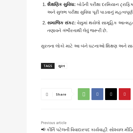
શૈક્ષણિક સુવિધા:
બોર્ડની પરીક્ષા દરમિયાન ટ્રાફિ
અને સુલભ પરીક્ષા સુવિધા પૂરી પાડવાનું મહત્વપૂર્ણ
સમાજિક સંકટ:
વેસુમાં થયેલો સામૂહિક આત્મ
તણાવને ગંભીરતાથી લેવું જરૂરી છે.
સુરતના લોકો માટે આ બંને ઘટનાઓ શિક્ષણ અને સામાજ
TAGS
સુરત
Share
Previous article
📢 કીર્તિ પટેલની વિવાદાસ્પદ કાર્યવાહી: સોશ્યલ મીડ