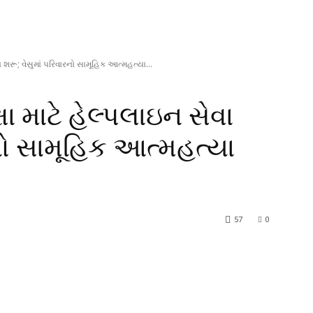
ેવા શરૂ; વેસુમાં પરિવારનો સામૂહિક આત્મહત્યા...
્ષા માટે હેલ્પલાઇન સેવા
રનો સામૂહિક આત્મહત્યા
57
0