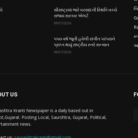
બ
ચે
સૌરાષ્ટ્રમાં ભારે વરસાદની સ્થિતિ વચ્ચે
રાજ્ય સરકાર એલર્ટ
Gu
08/07/2026
Ra
સ્પ
ે
૫૫૦ વર્ષ જૂની હવેલી સંગીત પરંપરાને
પ્રાપ્ત થયું રાષ્ટ્રીય સ્તરે સન્માન
આં
08/07/2026
OUT US
F
ashtra Kranti Newspaper is a daily based out in
t,Gujarat. Posting Local, Saurshtra, Gujarat, Political,
rtainment news.
act us:
saurashtrakranti@gmail.com