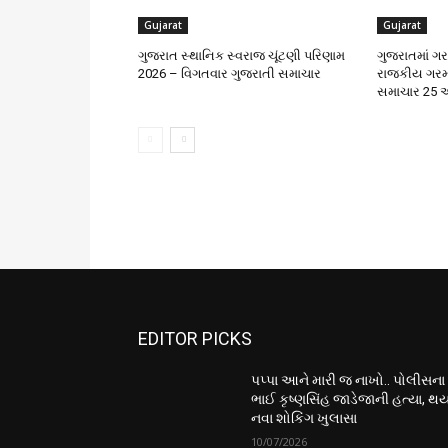
Gujarat
Gujarat
ગુજરાત સ્થાનિક સ્વરાજ ચૂંટણી પરિણામ
ગુજરાતમાં ગરમ
2026 – વિગતવાર ગુજરાતી સમાચાર
રાજકીય ગરમ
સમાચાર 25 એ
EDITOR PICKS
પપ્પા આને મારી જ નાખો.. પોલીસના
ભાઈ કૃષ્ણસિંહ જાડેજાની હત્યા, થય
નવા શોકિંગ ખુલાસા
10/07/2026