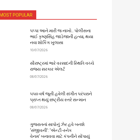
MOST POPULAR
પપ્પા આને મારી જ નાખો.. પોલીસના
ભાઈ કૃષ્ણસિંહ જાડેજાની હત્યા, થયા
નવા શોકિંગ ખુલાસા
10/07/2026
સૌરાષ્ટ્રમાં ભારે વરસાદની સ્થિતિ વચ્ચે
રાજ્ય સરકાર એલર્ટ
08/07/2026
૫૫૦ વર્ષ જૂની હવેલી સંગીત પરંપરાને
પ્રાપ્ત થયું રાષ્ટ્રીય સ્તરે સન્માન
08/07/2026
ગુજરાતનાં સાપોનું ઝેર હવે બનશે
‘સંજીવની’: ‘એન્ટી-સ્નેક
વેનમ’ બનાવવા માટે કંપનીને સોંપાયું