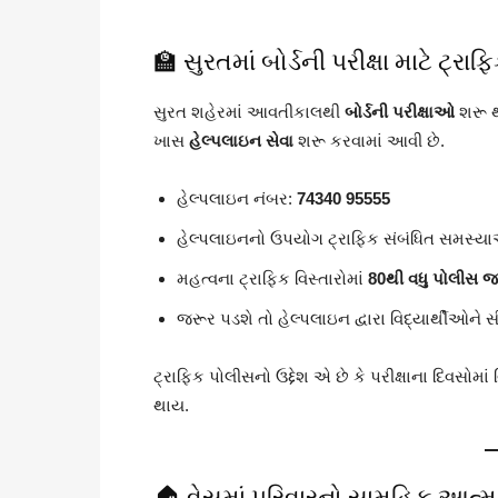
🏫 સુરતમાં બોર્ડની પરીક્ષા માટે ટ્
સુરત શહેરમાં આવતીકાલથી
બોર્ડની પરીક્ષાઓ
શરૂ થવ
ખાસ
હેલ્પલાઇન સેવા
શરૂ કરવામાં આવી છે.
હેલ્પલાઇન નંબર:
74340 95555
હેલ્પલાઇનનો ઉપયોગ ટ્રાફિક સંબંધિત સમસ્યા
મહત્વના ટ્રાફિક વિસ્તારોમાં
80થી વધુ પોલીસ જ
જરૂર પડશે તો હેલ્પલાઇન દ્વારા વિદ્યાર્થીઓને 
ટ્રાફિક પોલીસનો ઉદ્દેશ એ છે કે પરીક્ષાના દિવસોમાં
થાય.
🏠 વેસુમાં પરિવારનો સામૂહિક આત્