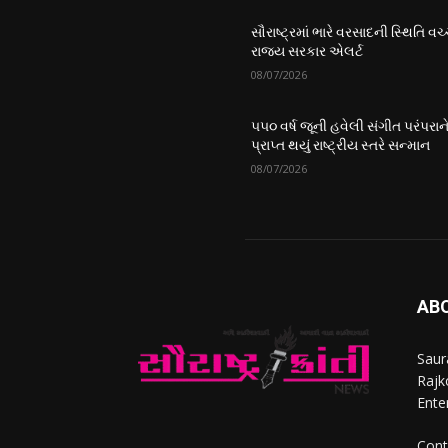
સૌરાષ્ટ્રમાં ભારે વરસાદની સ્થિતિ વચ્
રાજ્ય સરકાર એલર્ટ
08/07/2026
૫૫૦ વર્ષ જૂની હવેલી સંગીત પરંપરાન
પ્રાપ્ત થયું રાષ્ટ્રીય સ્તરે સન્માન
08/07/2026
AB
Saur
Rajko
Ente
Cont