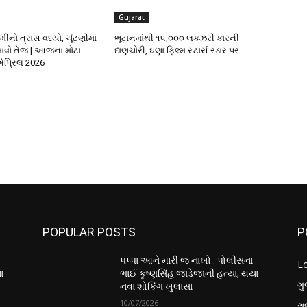
Gujarat
ીનો ત્રાસ વધ્યો, ચૂંટણીમાં
ભૂટાનમાંથી ૧૫,૦૦૦ લક્ઝરી કારની
ાવો તેજ | આજના મોટા
દાણચોરી, ઘણા ફિલ્મ સ્ટાર્સ રડાર પર
પ્રિલ 2026
POPULAR POSTS
P
પપ્પા આને મારી જ નાખો.. પોલીસના
L
ા
ભાઈ કૃષ્ણસિંહ જાડેજાની હત્યા, થયા
ગુ
નવા શોકિંગ ખુલાસા
10/07/2026
ર