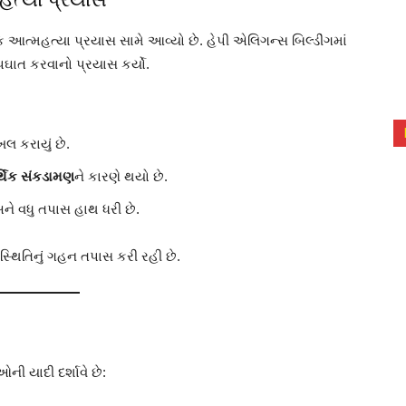
ક આત્મહત્યા પ્રયાસ સામે આવ્યો છે. હેપી એલિગન્સ બિલ્ડીંગમાં
પઘાત કરવાનો પ્રયાસ કર્યો.
 કરાયું છે.
થિક સંકડામણ
ને કારણે થયો છે.
ને વધુ તપાસ હાથ ધરી છે.
સ્થિતિનું ગહન તપાસ કરી રહી છે.
ી યાદી દર્શાવે છે: