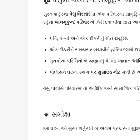
સુરત શહેરના
વેસુ વિસ્તાર
માં એક પરિવારમાં સામૂહિ
રહેતા
બાલમુકુન્દ પરિવાર
એ ઝેરી દવા પીવા દ્વારા આ
પતિ, પત્ની અને એક દીકરીનું મોત થયું છે.
એક દીકરીને સમયસર બચાવીને હોસ્પિટલમાં દાખલ
મૃતકોના પરિચિતોએ જણાવ્યું કે આ આઘાત
આર્
પોલીસને ઘટના સ્થળ પર
સુસાઇડ નોટ
મળી છે અ
વેસુ પોલીસે પરિવારમાંના આર્થિક અને સામાજિક પરિ
🔹 સમીક્ષા
આ ઘટનાઓ સુરત શહેરમાં બે અલગ પ્રકારના મુદ્દાઓન