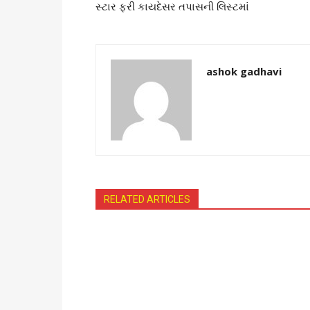
સ્ટાર ફરી કાયદેસર તપાસની લિસ્ટમાં
ashok gadhavi
RELATED ARTICLES