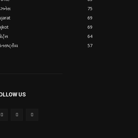
િઝનેસ
75
jarat
69
jkot
69
ોર્ટ્સ
64
તરાષ્ટ્રીય
57
OLLOW US