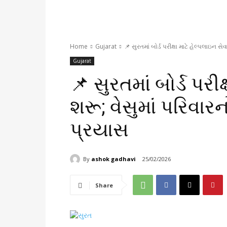
Home
Gujarat
📌 સુરતમાં બોર્ડ પરીક્ષા માટે હેલ્પલાઇન સ
Gujarat
📌 સુરતમાં બોર્ડ પરીક
શરૂ; વેસુમાં પરિવા
પ્રયાસ
By
ashok gadhavi
25/02/2026
Share