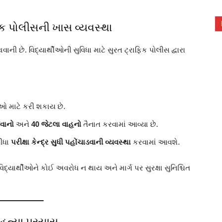
રાફિક પોલીસની ખાસ વ્યવસ્થા
ાની છે. વિદ્યાર્થીઓની સુવિધા માટે સુરત ટ્રાફિક પોલીસ દ્વારા
ઓ માટે કરી શકાય છે.
વાનો
અને
40 જેટલા વાહનો
તૈનાત કરવામાં આવ્યા છે.
સીધા
પરીક્ષા કેન્દ્ર સુધી પહોંચાડવાની વ્યવસ્થા
કરવામાં આવશે.
 વિદ્યાર્થીઓને કોઈ અવરોધ ન થાય અને માર્ગ પર સુરક્ષા સુનિશ્ચિત
મહત્યા પ્રયાસ