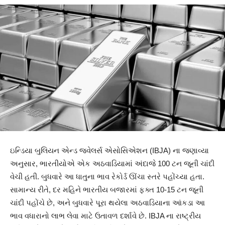
ઇન્ડિયા બુલિયન એન્ડ જ્વેલર્સ એસોસિએશન (IBJA) ના જણાવ્યા
અનુસાર, ભારતીયોએ એક અઠવાડિયામાં અંદાજે 100 ટન જૂની ચાંદી
વેચી હતી. બુધવારે આ ધાતુના ભાવ રેકોર્ડ ઊંચા સ્તરે પહોંચ્યા હતા.
સામાન્ય રીતે, દર મહિને ભારતીય બજારમાં ફક્ત 10-15 ટન જૂની
ચાંદી પહોંચે છે, અને બુધવારે પૂરા થયેલા અઠવાડિયાના આંકડા આ
ભાવ વધારાનો લાભ લેવા માટે ઉતાવળ દર્શાવે છે. IBJA ના રાષ્ટ્રીય