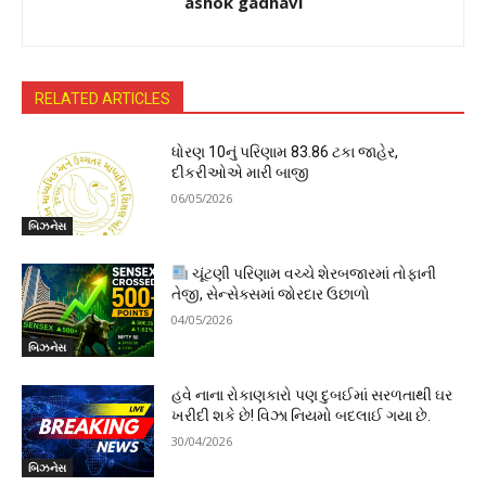
ashok gadhavi
RELATED ARTICLES
ધોરણ 10નું પરિણામ 83.86 ટકા જાહેર,
દીકરીઓએ મારી બાજી
06/05/2026
બિઝનેસ
ચૂંટણી પરિણામ વચ્ચે શેરબજારમાં તોફાની
તેજી, સેન્સેક્સમાં જોરદાર ઉછાળો
04/05/2026
બિઝનેસ
હવે નાના રોકાણકારો પણ દુબઈમાં સરળતાથી ઘર
ખરીદી શકે છે! વિઝા નિયમો બદલાઈ ગયા છે.
30/04/2026
બિઝનેસ