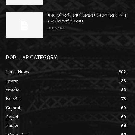
૫૫૦ વર્ષ જૂની હવેલી સંગીત પરંપરાને પ્રાપ્ત થયું
રાષ્ટ્રીય સ્તરે સન્માન
08/07/2026
POPULAR CATEGORY
Local News
362
ગુજરાત
188
રાજકોટ
85
બિઝનેસ
75
Gujarat
69
Rajkot
69
સ્પોર્ટ્સ
64
આંતરાષ્ટ્રીય
57