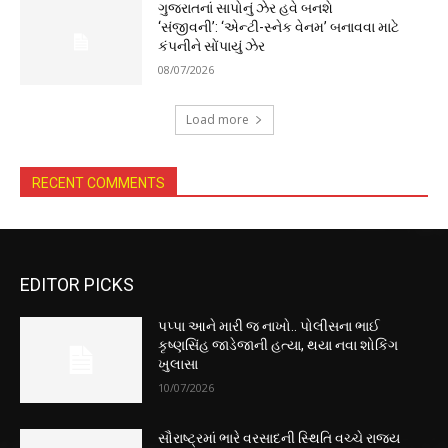
ગુજરાતનાં સાપોનું ઝેર હવે બનશે
‘સંજીવની’: ‘એન્ટી-સ્નેક વેનમ’ બનાવવા માટે
કંપનીને સોંપાયું ઝેર
08/07/2026
Load more
RECENT COMMENTS
EDITOR PICKS
પપ્પા આને મારી જ નાખો.. પોલીસના ભાઈ
કૃષ્ણસિંહ જાડેજાની હત્યા, થયા નવા શોકિંગ
ખુલાસા
10/07/2026
સૌરાષ્ટ્રમાં ભારે વરસાદની સ્થિતિ વચ્ચે રાજ્ય