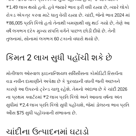
₹1.49 લાખ થયો હતો. હવે જ્યારે ભાવ ફરી વધી રહ્યા છે, ત્યારે લોકો
રોકડ એકત્ર કરવા માટે ધાતુ વેચી રહ્યા છે. ચાંદી, જેનો ભાવ 2024 માં
₹86,005 પ્રતિ કિલો હતો તેનાથી બમણાથી વધુ થઈ ગયો છે, તેણે આ
વર્ષે લગભગ દરેક મુખ્ય સંપત્તિ વર્ગને પાછળ છોડી દીધો છે. તેની
તુલનામાં, સોનામાં લગભગ 60 ટકાનો વધારો થયો છે.
કિંમત 2 લાખ સુધી પહોંચી શકે છે
મોતીલાલ ઓસ્વાલ ફાઇનાન્શિયલ સર્વિસીસના કોમોડિટી રિસર્ચના
વડા નવીન દામાણીને અપેક્ષા છે કે પુરવઠાની વધતી જતી અછતને
કારણે આ ઉપરનો ટ્રેન્ડ ચાલુ રહેશે. તેમનો અંદાજ છે કે ચાંદી 2026
ના પ્રથમ ક્વાર્ટરમાં ₹2 લાખ પ્રતિ કિલો અને આવતા વર્ષના અંત
સુધીમાં ₹2.4 લાખ પ્રતિ કિલો સુધી પહોંચશે, જેમાં ડોલરના ભાવ પ્રતિ
ઔંસ $75 સુધી પહોંચવાની સંભાવના છે.
ચાંદીના ઉત્પાદનમાં ઘટાડો