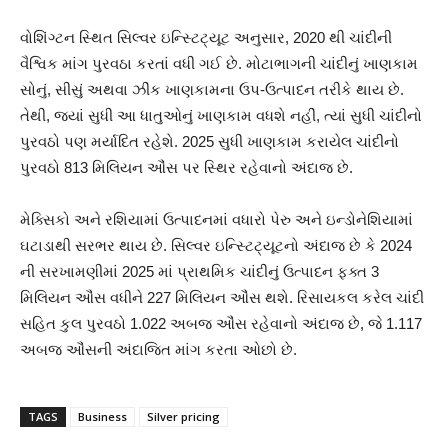
વોશિંગ્ટન સ્થિત સિલ્વર ઇન્સ્ટિટ્યૂટ અનુસાર, 2020 થી ચાંદીની
વૈશ્વિક માંગ પુરવઠા કરતાં વધી ગઈ છે. મોટાભાગની ચાંદીનું ખાણકામ
સોનું, સીસું અથવા ઝીંક ખાણકામના ઉપ-ઉત્પાદન તરીકે થાય છે.
તેથી, જ્યાં સુધી આ ધાતુઓનું ખાણકામ વધશે નહીં, ત્યાં સુધી ચાંદીનો
પુરવઠો પણ મર્યાદિત રહેશે. 2025 સુધી ખાણકામ કરાયેલ ચાંદીનો
પુરવઠો 813 મિલિયન ઔંસ પર સ્થિર રહેવાનો અંદાજ છે.
મેક્સિકો અને રશિયામાં ઉત્પાદનમાં વધારો પેરુ અને ઇન્ડોનેશિયામાં
ઘટાડાથી સરભર થાય છે. સિલ્વર ઇન્સ્ટિટ્યૂટનો અંદાજ છે કે 2024
ની સરખામણીમાં 2025 માં પ્રાથમિક ચાંદીનું ઉત્પાદન ફક્ત 3
મિલિયન ઔંસ વધીને 227 મિલિયન ઔંસ થશે. રિસાયકલ કરેલ ચાંદી
સહિત કુલ પુરવઠો 1.022 અબજ ઔંસ રહેવાનો અંદાજ છે, જે 1.117
અબજ ઔંસની અંદાજિત માંગ કરતા ઓછો છે.
TAGS
Business
Silver pricing