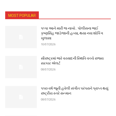
MOST POPULAR
પપ્પા આને મારી જ નાખો.. પોલીસના ભાઈ
કૃષ્ણસિંહ જાડેજાની હત્યા, થયા નવા શોકિંગ
ખુલાસા
10/07/2026
સૌરાષ્ટ્રમાં ભારે વરસાદની સ્થિતિ વચ્ચે રાજ્ય
સરકાર એલર્ટ
08/07/2026
૫૫૦ વર્ષ જૂની હવેલી સંગીત પરંપરાને પ્રાપ્ત થયું
રાષ્ટ્રીય સ્તરે સન્માન
08/07/2026