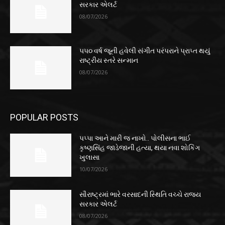
સરકાર એલર્ટ
08/07/2026
૫૫૦ વર્ષ જૂની હવેલી સંગીત પરંપરાને પ્રાપ્ત થયું
રાષ્ટ્રીય સ્તરે સન્માન
08/07/2026
POPULAR POSTS
પપ્પા આને મારી જ નાખો.. પોલીસના ભાઈ
કૃષ્ણસિંહ જાડેજાની હત્યા, થયા નવા શોકિંગ
ખુલાસા
10/07/2026
સૌરાષ્ટ્રમાં ભારે વરસાદની સ્થિતિ વચ્ચે રાજ્ય
સરકાર એલર્ટ
08/07/2026