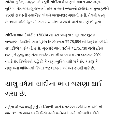
સચિવ સુરેન્દ્ર મહેતાએ જૂની ચાંદીના વેચાણમાં વધારા માટે નફા-
બુકિંગ, તેમજ ચાલુ લગ્નની મોસમ અને રજાઓ દરમિયાન મુસાફરીને
કારણે રોકડની સ્થાનિક માંગને જવાબદાર ગણાવી હતી. તેમણે કહ્યું
કે આમાં મોટો હિસ્સો ભંગાર ચાંદીના વાસણો અને વાસણોનો હતો.
ચાંદીના ભાવ રેકોર્ડ સ્તરેIBJA ના ડેટા અનુસાર, બુધવારે છૂટક
બજારમાં ચાંદીનો ભાવ પ્રતિ કિલોગ્રામ ₹178,684 ની વિક્રમી ઊંચી
સપાટીએ પહોંચ્યો હતો. ગુરુવારે ભાવ ઘટીને ₹175,730 થયો હોવા
છતાં, તે હજુ પણ તેના તાજેતરના નીચા ભાવ કરતા લગભગ 20%
વધારે છે. વિશ્લેષકો કહે છે કે નફા-બુકિંગ વધી શકે છે, કારણ કે
નજીકના ભવિષ્યમાં કિંમત ₹2 લાખના આંકને સ્પર્શી શકે છે.
ચાલુ વર્ષમાં ચાંદીના ભાવ બમણા થઈ
ગયા છે.
મહેતાએ જણાવ્યું હતું કે દિવાળી અને ધનતેરસ દરમિયાન ચાંદીનો
ભાવ ₹1.78 લાખ પ્રતિ કિલો સુધી પહોંચ્યો હતો, જે પછી ઘટીને