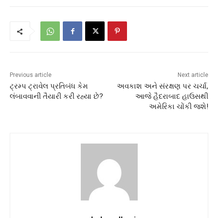
Previous article
Next article
ટ્રમ્પ ટ્રાવેલ પ્રતિબંધ કેમ
અવકાશ અને સંરક્ષણ પર ચર્ચા,
લંબાવવાની તૈયારી કરી રહ્યા છે?
આજે હૈદરાબાદ હાઉસથી
અમેરિકા ચોંકી જશે!