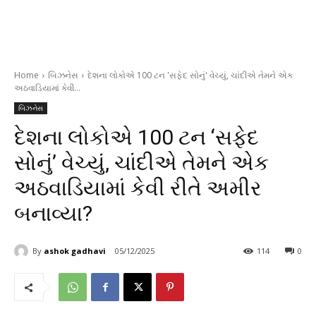
Home
બિઝનેસ
દેશના લોકોએ 100 ટન 'સફેદ સોનું' વેચ્યું, ચાંદીએ તેમને એક
અઠવાડિયામાં કેવી...
બિઝનેસ
દેશના લોકોએ 100 ટન ‘સફેદ
સોનું’ વેચ્યું, ચાંદીએ તેમને એક
અઠવાડિયામાં કેવી રીતે અમીર
બનાવ્યા?
By
ashok gadhavi
05/12/2025
114
0