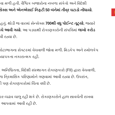
ા મળી હતી. વૈશ્વિક બજારોના નબળા સંકેતો અને વિદેશી
ક્સ અને એનએસઈ નિફ્ટી 50 બંનેમાં તીવ્ર ઘટાડો નોંધાયો
.
ું. થોડી જ વારમાં સેન્સેક્સ
700થી વધુ પોઈન્ટ તૂટ્યો
, જ્યારે
નીચે આવી ગયો
. આ પડઘાથી રોકાણકારોની સંપત્તિમાં
લાખો કરોડ
ી રહ્યા છે.
મોટાભાગના સેક્ટરમાં વેચવાલી જોવા મળી. મિડકેપ અને સ્મોલકેપ
 વ્યાપકતા નકારાત્મક રહી.
ી અનિશ્ચિતતા, વિદેશી સંસ્થાગત રોકાણકારો (FII) દ્વારા વેચવાલી,
ા ત્રિમાસિક પરિણામોને ગણવામાં આવી રહ્યા છે. ઉપરાંત,
 પણ રોકાણકારોમાં ચિંતા વધી છે.
તાર-ચઢાવ ચાલુ રહી શકે છે. રોકાણકારોને હાલ સાવચેતી રાખવા
હ આપવામાં આવી રહી છે.