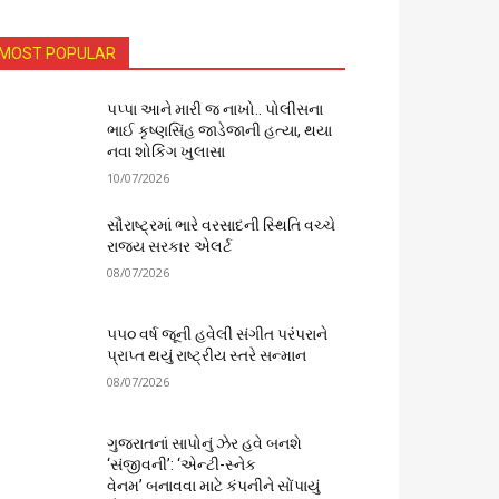
MOST POPULAR
પપ્પા આને મારી જ નાખો.. પોલીસના
ભાઈ કૃષ્ણસિંહ જાડેજાની હત્યા, થયા
નવા શોકિંગ ખુલાસા
10/07/2026
સૌરાષ્ટ્રમાં ભારે વરસાદની સ્થિતિ વચ્ચે
રાજ્ય સરકાર એલર્ટ
08/07/2026
૫૫૦ વર્ષ જૂની હવેલી સંગીત પરંપરાને
પ્રાપ્ત થયું રાષ્ટ્રીય સ્તરે સન્માન
08/07/2026
ગુજરાતનાં સાપોનું ઝેર હવે બનશે
‘સંજીવની’: ‘એન્ટી-સ્નેક
વેનમ’ બનાવવા માટે કંપનીને સોંપાયું