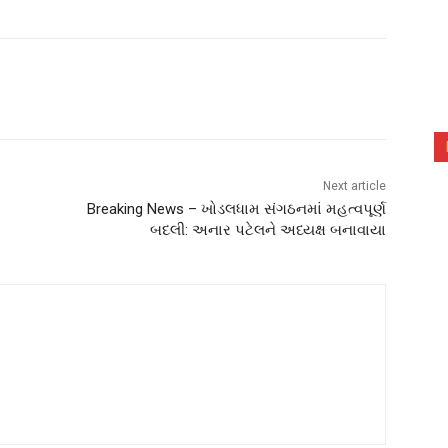
Next article
Breaking News – ખોડલધામ સંગઠનમાં મહત્વપૂર્ણ
બદલી: અનાર પટેલને અધ્યક્ષ બનાવાયા