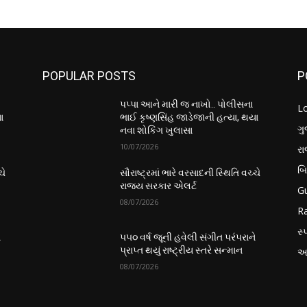
POPULAR POSTS
P
પપ્પા આને મારી જ નાખો.. પોલીસના
L
ા
ભાઈ કૃષ્ણસિંહ જાડેજાની હત્યા, થયા
ગુ
નવા શોકિંગ ખુલાસા
10/07/2026
ર
બ
ચે
સૌરાષ્ટ્રમાં ભારે વરસાદની સ્થિતિ વચ્ચે
રાજ્ય સરકાર એલર્ટ
Gu
08/07/2026
Ra
સ્પ
ે
૫૫૦ વર્ષ જૂની હવેલી સંગીત પરંપરાને
પ્રાપ્ત થયું રાષ્ટ્રીય સ્તરે સન્માન
આં
08/07/2026