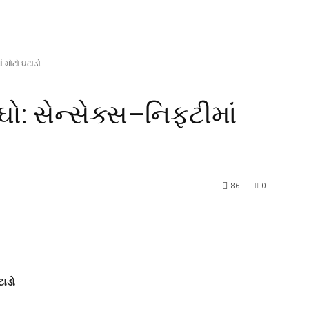
ં મોટો ઘટાડો
ો: સેન્સેક્સ–નિફ્ટીમાં
86
0
ટાડો