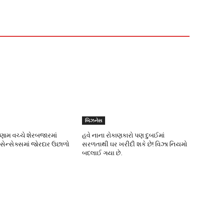
બિઝનેસ
િણામ વચ્ચે શેરબજારમાં
હવે નાના રોકાણકારો પણ દુબઈમાં
 સેન્સેક્સમાં જોરદાર ઉછાળો
સરળતાથી ઘર ખરીદી શકે છે! વિઝા નિયમો
બદલાઈ ગયા છે.