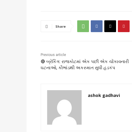
Share
Previous article
🔴 બ્રેકિંગ: રાજકોટમાં એક પછી એક ચોંકાવનારી
ઘટનાઓ, કૌભાંડથી અકસ્માત સુધી હડકંપ
ashok gadhavi