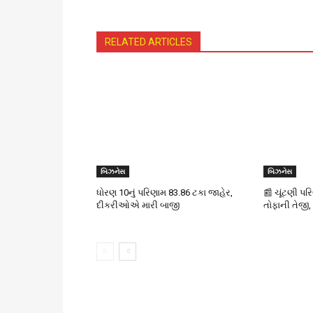
RELATED ARTICLES
બિઝનેસ
બિઝનેસ
ધોરણ 10નું પરિણામ 83.86 ટકા જાહેર,
📰 ચૂંટણી પર
દીકરીઓએ મારી બાજી
તોફાની તેજી,