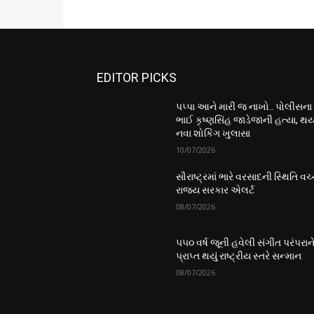
EDITOR PICKS
પપ્પા આને મારી જ નાખો.. પોલીસના
ભાઈ કૃષ્ણસિંહ જાડેજાની હત્યા, થય
નવા શોકિંગ ખુલાસા
10/07/2026
સૌરાષ્ટ્રમાં ભારે વરસાદની સ્થિતિ વચ્
રાજ્ય સરકાર એલર્ટ
08/07/2026
૫૫૦ વર્ષ જૂની હવેલી સંગીત પરંપરાન
પ્રાપ્ત થયું રાષ્ટ્રીય સ્તરે સન્માન
08/07/2026