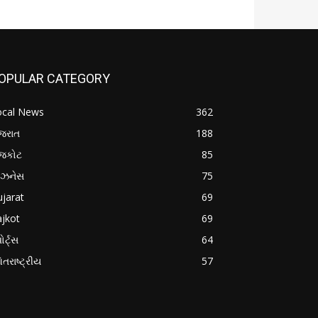
OPULAR CATEGORY
ocal News
362
જરાત
188
ાજકોટ
85
િઝનેસ
75
jarat
69
jkot
69
ોર્ટ્સ
64
તરાષ્ટ્રીય
57