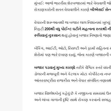
મુંબઈ: આજે ભારતીય શેરબજારમાં ભારે વેચવાલી જોવ
રોકાણકારોની સતત વેચવાલીને કારણે
બીએસઈ સેન્સે
વેપારની શરૂઆતથી જ બજાર લાલ નિશાનમાં ખુલ્યું હત
નિફ્ટી
200થી વધુ પોઈન્ટ ઘટીને મહત્વના સ્તરથી 
રૂપિયાનું નુકસાન
થયું હોવાનું બજાર નિષ્ણાતો જણાવ
બેંકિંગ, આઈટી, ઓટો, રિયલ્ટી અને ફાર્મા સહિતના 
શેરોમાં પણ ભારે દબાણ રહ્યું, જેના કારણે બજારની
બજાર પડવાનું મુખ્ય કારણો
તરીકે વૈશ્વિક સ્તરે વધત
ડોલરની મજબૂતી અને કેટલાક મોટા કોર્પોરેટના નબળ
આંતરરાષ્ટ્રીય રાજકીય અને વેપાર સંબંધિત તણાવથી
બજાર વિશ્લેષકોનું કહેવું છે કે નજીકના સમયમાં ઉ
અને લાંબા ગાળાની દૃષ્ટિ સાથે રોકાણ કરવાનો સલા