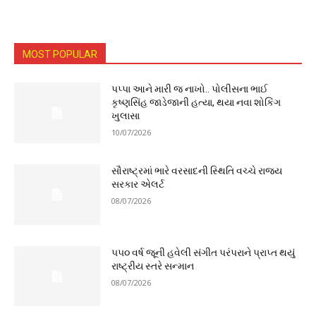
MOST POPULAR
પપ્પા આને મારી જ નાખો.. પોલીસના ભાઈ
કૃષ્ણસિંહ જાડેજાની હત્યા, થયા નવા શોકિંગ
ખુલાસા
10/07/2026
સૌરાષ્ટ્રમાં ભારે વરસાદની સ્થિતિ વચ્ચે રાજ્ય
સરકાર એલર્ટ
08/07/2026
૫૫૦ વર્ષ જૂની હવેલી સંગીત પરંપરાને પ્રાપ્ત થયું
રાષ્ટ્રીય સ્તરે સન્માન
08/07/2026