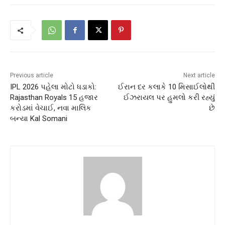
Previous article
Next article
IPL 2026 પહેલા મોટો ધડાકો:
ઈરાન દર કલાકે 10 મિસાઈલોથી
Rajasthan Royals 15 હજાર
ઈઝરાયલ પર હુમલો કરી રહ્યું
કરોડમાં વેચાઈ, નવા માલિક
છે
બન્યા Kal Somani