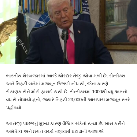
ભારતીય શેરબજારમાં આજે જોરદાર તેજી જોવા મળી છે. સેન્સેક્સ
અને નિફ્ટી બંનેમાં મજબૂત ઉછાળો નોંધાયો, જેના કારણે
રોકાણકારોને મોટો ફાયદો થયો છે. સેન્સેક્સમાં 1000થી વધુ અંકનો
વધારો નોંધાયો હતો, જ્યારે નિફ્ટી 23,000ની આસપાસ મજબૂત સ્તરે
પહોંચ્યો.
આ તેજી પાછળનું મુખ્ય કારણ વૈશ્વિક સંકેતો રહ્યા છે. ખાસ કરીને
અમેરિકા અને ઇરાન વચ્ચે તણાવમાં ઘટાડાની આશાએ