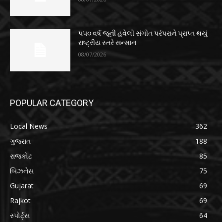
૫૫૦ વર્ષ જૂની હવેલી સંગીત પરંપરાને પ્રાપ્ત થયું
રાષ્ટ્રીય સ્તરે સન્માન
08/07/2026
POPULAR CATEGORY
Local News
362
ગુજરાત
188
રાજકોટ
85
બિઝનેસ
75
Gujarat
69
Rajkot
69
સ્પોર્ટ્સ
64