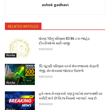
ashok gadhavi
RELATED ARTICLES
ધોરણ 10નું પરિણામ 83.86 ટકા જાહેર,
દીકરીઓએ મારી બાજી
06/05/2026
બિઝનેસ
ચૂંટણી પરિણામ વચ્ચે શેરબજારમાં તોફાની
તેજી, સેન્સેક્સમાં જોરદાર ઉછાળો
04/05/2026
બિઝનેસ
હવે નાના રોકાણકારો પણ દુબઈમાં સરળતાથી ઘર
ખરીદી શકે છે! વિઝા નિયમો બદલાઈ ગયા છે.
30/04/2026