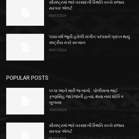
સૌરાષ્ટ્રમાં ભારે વરસાદની સ્થિતિ વચ્ચે રાજ્ય
સરકાર એલર્ટ
08/07/2026
૫૫૦ વર્ષ જૂની હવેલી સંગીત પરંપરાને પ્રાપ્ત થયું
રાષ્ટ્રીય સ્તરે સન્માન
08/07/2026
POPULAR POSTS
પપ્પા આને મારી જ નાખો.. પોલીસના ભાઈ
કૃષ્ણસિંહ જાડેજાની હત્યા, થયા નવા શોકિંગ
ખુલાસા
10/07/2026
સૌરાષ્ટ્રમાં ભારે વરસાદની સ્થિતિ વચ્ચે રાજ્ય
સરકાર એલર્ટ
08/07/2026