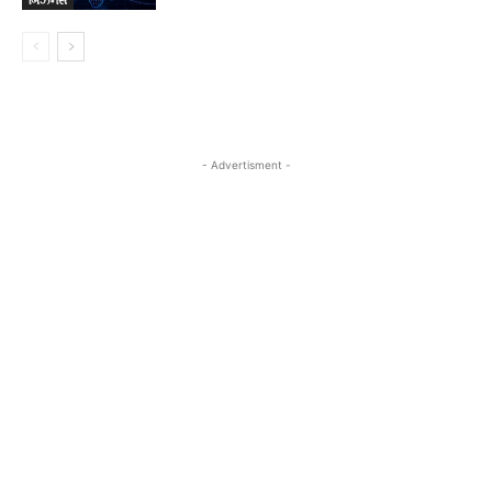
બિઝનેસ
- Advertisment -