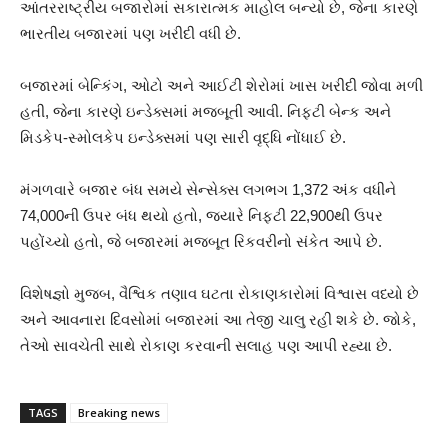
આંતરરાષ્ટ્રીય બજારોમાં સકારાત્મક માહોલ બન્યો છે, જેના કારણે
ભારતીય બજારમાં પણ ખરીદી વધી છે.
બજારમાં બેન્કિંગ, ઓટો અને આઈટી શેરોમાં ખાસ ખરીદી જોવા મળી
હતી, જેના કારણે ઇન્ડેક્સમાં મજબૂતી આવી. નિફ્ટી બેન્ક અને
મિડકેપ-સ્મોલકેપ ઇન્ડેક્સમાં પણ સારી વૃદ્ધિ નોંધાઈ છે.
મંગળવારે બજાર બંધ સમયે સેન્સેક્સ લગભગ 1,372 અંક વધીને
74,000ની ઉપર બંધ થયો હતો, જ્યારે નિફ્ટી 22,900થી ઉપર
પહોંચ્યો હતો, જે બજારમાં મજબૂત રિકવરીનો સંકેત આપે છે.
વિશેષજ્ઞો મુજબ, વૈશ્વિક તણાવ ઘટતા રોકાણકારોમાં વિશ્વાસ વધ્યો છે
અને આવનારા દિવસોમાં બજારમાં આ તેજી ચાલુ રહી શકે છે. જોકે,
તેઓ સાવચેતી સાથે રોકાણ કરવાની સલાહ પણ આપી રહ્યા છે.
TAGS
Breaking news