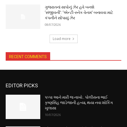
ગુજરાતનાં સાપોનું ઝેર હવે બનશે
‘સંજીવની’: ‘એન્ટી-સ્નેક વેનમ’ બનાવવા માટે
કંપનીને સોંપાયું ઝેર
08/07/2026
Load more
RECENT COMMENTS
EDITOR PICKS
પપ્પા આને મારી જ નાખો.. પોલીસના ભાઈ
કૃષ્ણસિંહ જાડેજાની હત્યા, થયા નવા શોકિંગ
ખુલાસા
10/07/2026