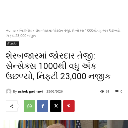
Home
બિઝનેસ
શેરબજારમાં જોરદાર તેજી: સેન્સેક્સ 1000થી વધુ અંક ઉછળ્યો,
નિફ્ટી 23,000 નજીક
બિઝનેસ
શેરબજારમાં જોરદાર તેજી:
સેન્સેક્સ 1000થી વધુ અંક
ઉછળ્યો, નિફ્ટી 23,000 નજીક
By
ashok gadhavi
25/03/2026
61
0