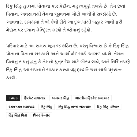
રિંકુ સિંહ હાલમાં પોતાના કારકિર્દીના મહત્વપૂર્ણ તબક્કે છે. તેમ છતાં,
પિતાના અવસાનથી તેમના જીવનમાં મોટો ખાલીપો સર્જાયો છે.
આવનારા સમયમાં તેઓ કેવી રીતે આ દુઃખમાંથી બહાર આવી ફરી
મેદાન પર ધ્યાન કેન્દ્રિત કરશે તે જોવાનું રહેશે.
પરિવાર માટે આ સમય ખૂબ જ કઠિન છે, પરંતુ વિશ્વાસ છે કે રિંકુ સિંહ
પોતાના પિતાના સંસ્કારો અને આશીર્વાદ સાથે આગળ વધશે. તેમના
પિતાનું સપનું હતું કે તેમનો પુત્ર દેશ માટે ગૌરવ લાવે, અને નિશ્ચિતપણે
રિંકુ સિંહ આ સપનાને સાકાર કરવા વધુ દ્રઢ નિશ્ચય સાથે પ્રયત્ન
કરશે.
TAGS
ક્રિકેટ સમાચાર
ખાનચંદ સિંહ
ભારતીય ક્રિકેટ સમાચાર
રમતગમત સમાચાર
રિંકુ સિંહ
રિંકુ સિંહ તાજા સમાચાર
રિંકુ સિંહ પરિવાર
રિંકુ સિંહ પિતા
લિવર કેન્સર