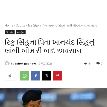
Home
Sports
રિંકુ સિંહના પિતા ખાનચંદ સિંહનું લાંબી બીમારી બાદ અવસાન
Sports
સ્પોર્ટ્સ
રિંકુ સિંહના પિતા ખાનચંદ સિંહનું
લાંબી બીમારી બાદ અવસાન
By
ashok gadhavi
27/02/2026
64
0