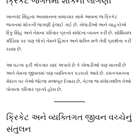
ક્રિકેટ જગતમાં શોકની લાગણી
ખાનચંદ સિંહના અવસાનના સમાચાર સામે આવતા જ ક્રિકેટ
જગતમાં શોકની લાગણી ફેલાઈ ગઈ છે. ખેલાડીઓ અને ચાહકોએ
રિંકુ સિંહ અને તેમના પરિવાર પ્રત્યે સંવેદના વ્યક્ત કરી છે. સોશિયલ
મીડિયા પર પણ લોકો તેમને હિંમત અને શક્તિ મળે તેવી પ્રાર્થના કરી
રહ્યા છે.
આ ઘટના ફરી એકવાર યાદ અપાવે છે કે ખેલાડીઓ પણ માનવી છે
અને તેમના જીવનમાં પણ વ્યક્તિગત પડકારો આવે છે. રમતગમતના
મેદાન પર તેઓ જેટલા મજબૂત દેખાય છે, તેટલા જ સંવેદનશીલ તેઓ
પોતાના પરિવાર પ્રત્યે હોય છે.
ક્રિકેટ અને વ્યક્તિગત જીવન વચ્ચેનું
સંતુલન