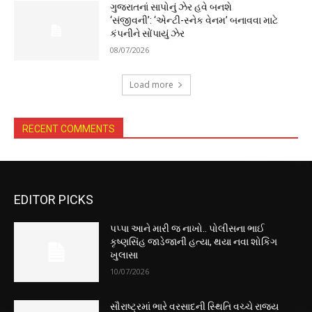
ગુજરાતનાં સાપોનું ઝેર હવે બનશે
‘સંજીવની’: ‘એન્ટી-સ્નેક વેનમ’ બનાવવા માટે
કંપનીને સોંપાયું ઝેર
08/07/2026
Load more
RECENT COMMENTS
EDITOR PICKS
પપ્પા આને મારી જ નાખો.. પોલીસના ભાઈ
કૃષ્ણસિંહ જાડેજાની હત્યા, થયા નવા શોકિંગ
ખુલાસા
10/07/2026
સૌરાષ્ટ્રમાં ભારે વરસાદની સ્થિતિ વચ્ચે રાજ્ય