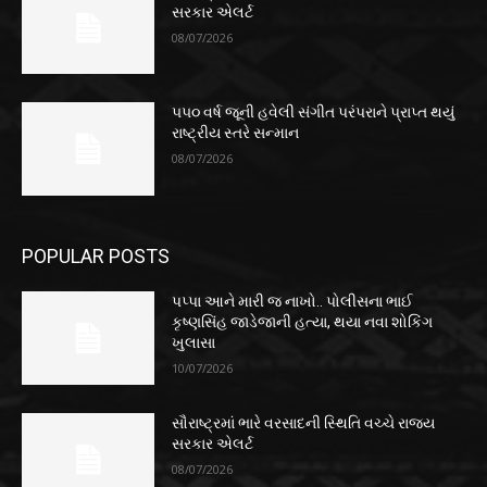
સરકાર એલર્ટ
08/07/2026
૫૫૦ વર્ષ જૂની હવેલી સંગીત પરંપરાને પ્રાપ્ત થયું
રાષ્ટ્રીય સ્તરે સન્માન
08/07/2026
POPULAR POSTS
પપ્પા આને મારી જ નાખો.. પોલીસના ભાઈ
કૃષ્ણસિંહ જાડેજાની હત્યા, થયા નવા શોકિંગ
ખુલાસા
10/07/2026
સૌરાષ્ટ્રમાં ભારે વરસાદની સ્થિતિ વચ્ચે રાજ્ય
સરકાર એલર્ટ
08/07/2026