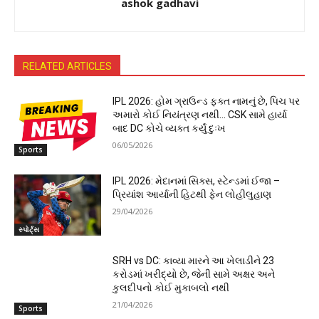
ashok gadhavi
RELATED ARTICLES
IPL 2026: હોમ ગ્રાઉન્ડ ફક્ત નામનું છે, પિચ પર
અમારો કોઈ નિયંત્રણ નથી… CSK સામે હાર્યા
બાદ DC કોચે વ્યક્ત કર્યું દુઃખ
06/05/2026
Sports
IPL 2026: મેદાનમાં સિક્સ, સ્ટેન્ડમાં ઈજા –
પ્રિયાંશ આર્યાની હિટથી ફેન લોહીલુહાણ
29/04/2026
સ્પોર્ટ્સ
SRH vs DC: કાવ્યા મારને આ ખેલાડીને 23
કરોડમાં ખરીદ્યો છે, જેની સામે અક્ષર અને
કુલદીપનો કોઈ મુકાબલો નથી
21/04/2026
Sports