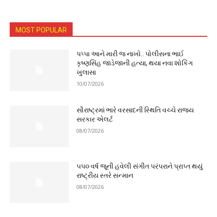
MOST POPULAR
પપ્પા આને મારી જ નાખો.. પોલીસના ભાઈ
કૃષ્ણસિંહ જાડેજાની હત્યા, થયા નવા શોકિંગ
ખુલાસા
10/07/2026
સૌરાષ્ટ્રમાં ભારે વરસાદની સ્થિતિ વચ્ચે રાજ્ય
સરકાર એલર્ટ
08/07/2026
૫૫૦ વર્ષ જૂની હવેલી સંગીત પરંપરાને પ્રાપ્ત થયું
રાષ્ટ્રીય સ્તરે સન્માન
08/07/2026