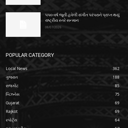
૫૫૦ વર્ષ જૂની હવેલી સંગીત પરંપરાને પ્રાપ્ત થયું
રાષ્ટ્રીય સ્તરે સન્માન
08/07/2026
POPULAR CATEGORY
Local News
362
ગુજરાત
188
રાજકોટ
85
બિઝનેસ
75
Gujarat
69
Rajkot
69
સ્પોર્ટ્સ
64