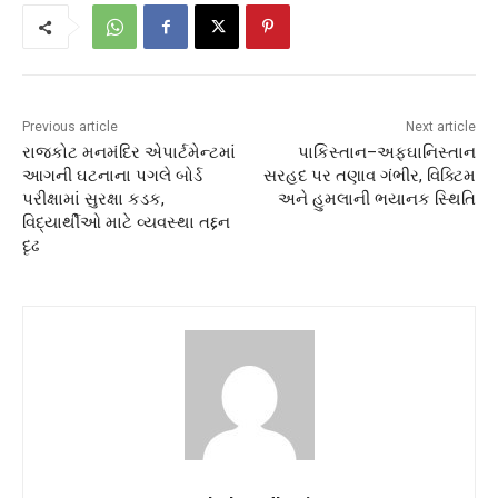
Previous article
Next article
રાજકોટ મનમંદિર એપાર્ટમેન્ટમાં
પાકિસ્તાન–અફઘાનિસ્તાન
આગની ઘટનાના પગલે બોર્ડ
સરહદ પર તણાવ ગંભીર, વિક્ટિમ
પરીક્ષામાં સુરક્ષા કડક,
અને હુમલાની ભયાનક સ્થિતિ
વિદ્યાર્થીઓ માટે વ્યવસ્થા તદ્દન
દૃઢ