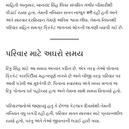
માહિતી અનુસાર, ખાનચંદ સિંહ લિવર સંબંધિત ગંભીર બીમારીથી
પીડાઈ રહ્યા હતા. તેમની તબિયત સતત નાજુક बनी રહી હતી અને
અંતે સારવાર દરમિયાન તેમણે અંતિમ શ્વાસ લીધા. તેમના નિધનથી
પરિવાર સહિત સમગ્ર ક્રિકેટ જગતમાં શોકની લાગણી વ્યાપી ગઈ છે.
પરિવાર માટે અઘરો સમય
રિંકુ સિંહ માટે આ સમય અત્યંત કઠિન છે. એક તરફ તેઓ પોતાના
ક્રિકેટ કારકિર્દીમાં મહત્વપૂર્ણ તબક્કે છે અને બીજી તરફ પરિવાર પર
આવી પડેલી આ મુશ્કેલી છે. પિતાના સ્વાસ્થ્ય અંગે ખબર મળતાં જ
રિંકુ પોતાના ઘરે પહોંચ્યા હતા અને તેમના સાથે સમય વિતાવ્યો હતો.
પરિવારજનોએ જણાવ્યું હતું કે છેલ્લા કેટલાક દિવસોથી તેમની
તબિયત વધુ બગડી રહી હતી. પરિવાર સતત સારવાર માટે પ્રયત્નશીલ
રહ્યો હતો, પરંતુ અંતે તેઓ જીવતરની લડાઈ હારી ગયા.