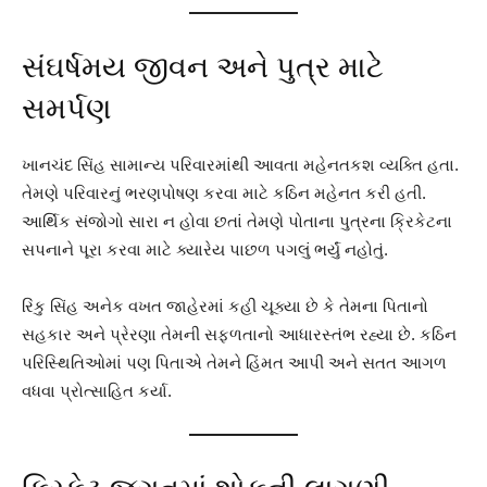
સંઘર્ષમય જીવન અને પુત્ર માટે
સમર્પણ
ખાનચંદ સિંહ સામાન્ય પરિવારમાંથી આવતા મહેનતકશ વ્યક્તિ હતા.
તેમણે પરિવારનું ભરણપોષણ કરવા માટે કઠિન મહેનત કરી હતી.
આર્થિક સંજોગો સારા ન હોવા છતાં તેમણે પોતાના પુત્રના ક્રિકેટના
સપનાને પૂરા કરવા માટે ક્યારેય પાછળ પગલું ભર્યું નહોતું.
રિંકુ સિંહ અનેક વખત જાહેરમાં કહી ચૂક્યા છે કે તેમના પિતાનો
સહકાર અને પ્રેરણા તેમની સફળતાનો આધારસ્તંભ રહ્યા છે. કઠિન
પરિસ્થિતિઓમાં પણ પિતાએ તેમને હિંમત આપી અને સતત આગળ
વધવા પ્રોત્સાહિત કર્યા.