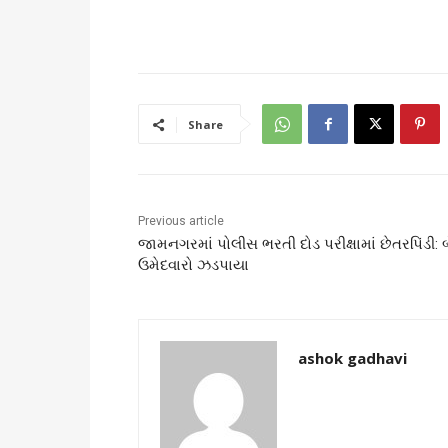
Share
Previous article
જામનગરમાં પોલીસ ભરતી દોડ પરીક્ષામાં છેતરપિંડી: બ
ઉમેદવારો ઝડપાયા
ashok gadhavi