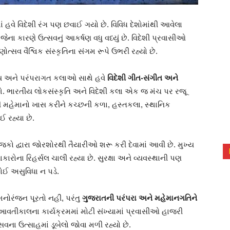
ાં હવે વિદેશી રંગ પણ છવાઈ ગયો છે. વિવિધ દેશોમાંથી આવેલા
જેના કારણે ઉત્સવનું આકર્ષણ વધુ વધ્યું છે. વિદેશી પ્રવાસીઓ
સવ વૈશ્વિક સંસ્કૃતિના સંગમ રૂપે ઉભરી રહ્યો છે.
્ય અને પરંપરાગત કલાઓ સાથે હવે
વિદેશી ગીત-સંગીત અને
 ભારતીય લોકસંસ્કૃતિ અને વિદેશી કલા એક જ મંચ પર રજૂ
ી મહેમાનો ખાસ કરીને કચ્છની કળા, હસ્તકલા, સ્થાનિક
 રહ્યા છે.
ો દ્વારા જોરશોરથી તૈયારીઓ શરૂ કરી દેવામાં આવી છે. મુખ્ય
રોના રિહર્સલ ચાલી રહ્યા છે. સુરક્ષા અને વ્યવસ્થાની પણ
કોઈ અસુવિધા ન પડે.
મનોરંજન પૂરતો નહીં, પરંતુ
ગુજરાતની પરંપરા અને મહેમાનગતિને
આવતીકાલના કાર્યક્રમમાં મોટી સંખ્યામાં પ્રવાસીઓ હાજરી
વના ઉત્સાહમાં ડૂબેલો જોવા મળી રહ્યો છે.