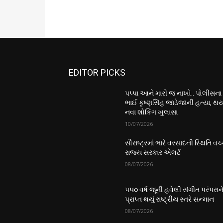
EDITOR PICKS
પપ્પા આને મારી જ નાખો.. પોલીસના
ભાઈ કૃષ્ણસિંહ જાડેજાની હત્યા, થય
નવા શોકિંગ ખુલાસા
10/07/2026
સૌરાષ્ટ્રમાં ભારે વરસાદની સ્થિતિ વચ્
રાજ્ય સરકાર એલર્ટ
08/07/2026
૫૫૦ વર્ષ જૂની હવેલી સંગીત પરંપરાન
પ્રાપ્ત થયું રાષ્ટ્રીય સ્તરે સન્માન
08/07/2026