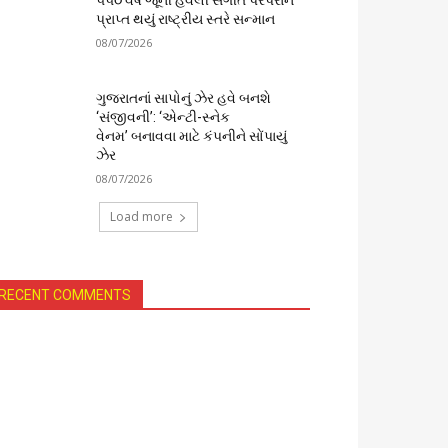
૫૫૦ વર્ષ જૂની હવેલી સંગીત પરંપરાને
પ્રાપ્ત થયું રાષ્ટ્રીય સ્તરે સન્માન
08/07/2026
ગુજરાતનાં સાપોનું ઝેર હવે બનશે
‘સંજીવની’: ‘એન્ટી-સ્નેક
વેનમ’ બનાવવા માટે કંપનીને સોંપાયું
ઝેર
08/07/2026
Load more
RECENT COMMENTS