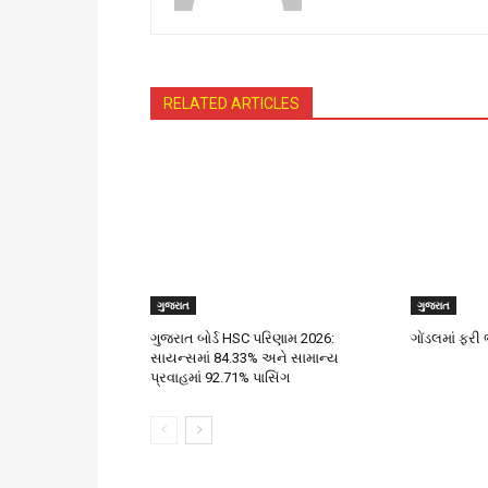
RELATED ARTICLES
ગુજરાત
ગુજરાત
ગુજરાત બોર્ડ HSC પરિણામ 2026:
ગોંડલમાં ફર
સાયન્સમાં 84.33% અને સામાન્ય
પ્રવાહમાં 92.71% પાસિંગ