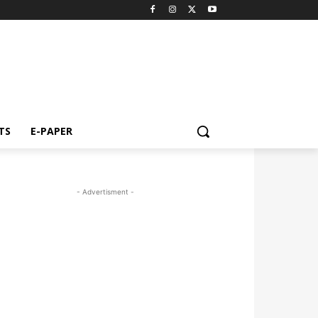
TS
E-PAPER
- Advertisment -