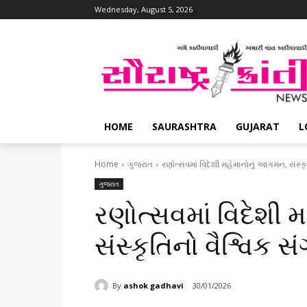
Wednesday, August 5, 2026
HOME
SAURASHTRA
GUJARAT
L
Home
ગુજરાત
રણોત્સવમાં વિદેશી મહેમાનોનું આગમન, સંસ્ક
ગુજરાત
રણોત્સવમાં વિદેશી 
સંસ્કૃતિનો વૈશ્વિક 
By
ashok gadhavi
30/01/2026