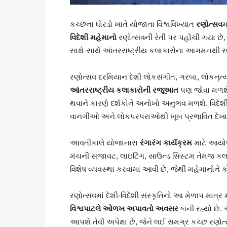
કચ્છના ધોરડો ખાતે યોજાતા વિશ્વવિખ્યાત
રણોત્સવ
મ
વિદેશી મહેમાનો
રણોત્સવની રેતી પર પહોંચી ગયા છે, 
સાથે-સાથે આંતરરાષ્ટ્રીય કલાકારોના આગમનથી રણોત્
રણોત્સવ દરમિયાન દેશી લોકસંગીત, ગરબા, લોકનૃત
આંતરરાષ્ટ્રીય કલાકારોની રજૂઆત
પણ જોવા મળશે.
થવાને કારણે દર્શકોને અનોખો અનુભવ મળશે. વિદેશ
વાનગીઓ અને લોકપરંપરાઓથી ખૂબ પ્રભાવિત દેખાઈ
આવતીકાલે યોજાનારા
રંગારંગ કાર્યક્રમ
માટે આયોજક
મંચની સજાવટ, લાઇટિંગ, સાઉન્ડ સિસ્ટમ તેમજ કલાકા
વિશેષ વ્યવસ્થા કરવામાં આવી છે, જેથી મહેમાનોને 
રણોત્સવમાં દેશી-વિદેશી સંસ્કૃતિનો આ મેળાપ માત્ર 
વિશ્વપાટલે ઓળખ અપાવતો અવસર
બની રહ્યો છે. 
આપશે તેવી અપેક્ષા છે, જેને લઈ સમગ્ર કચ્છ રણોત્સ