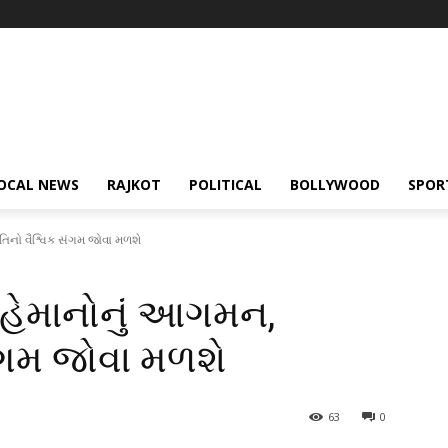
OCAL NEWS
RAJKOT
POLITICAL
BOLLYWOOD
SPOR
ૃતિનો વૈશ્વિક સંગમ જોવા મળશે
મહેમાનોનું આગમન,
સંગમ જોવા મળશે
63
0