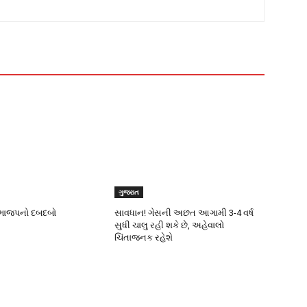
ગુજરાત
ી ભાજપનો દબદબો
સાવધાન! ગેસની અછત આગામી 3-4 વર્ષ
સુધી ચાલુ રહી શકે છે, અહેવાલો
ચિંતાજનક રહેશે