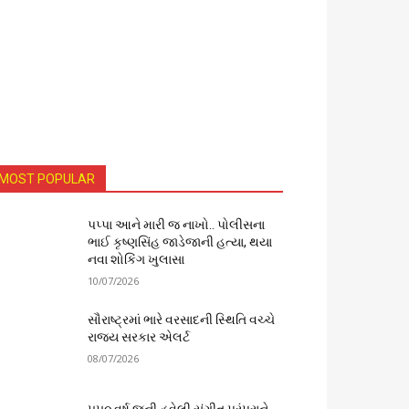
MOST POPULAR
પપ્પા આને મારી જ નાખો.. પોલીસના
ભાઈ કૃષ્ણસિંહ જાડેજાની હત્યા, થયા
નવા શોકિંગ ખુલાસા
10/07/2026
સૌરાષ્ટ્રમાં ભારે વરસાદની સ્થિતિ વચ્ચે
રાજ્ય સરકાર એલર્ટ
08/07/2026