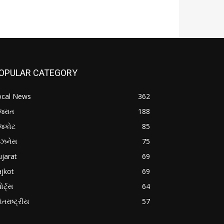
OPULAR CATEGORY
ocal News
362
જરાત
188
ાજકોટ
85
િઝનેસ
75
jarat
69
jkot
69
ોર્ટ્સ
64
તરાષ્ટ્રીય
57