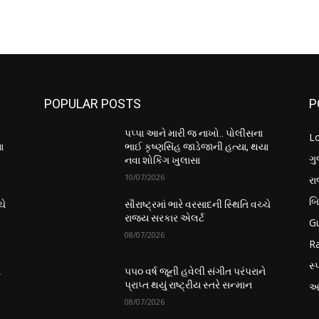
POPULAR POSTS
P
પપ્પા આને મારી જ નાખો.. પોલીસના
L
ા
ભાઈ કૃષ્ણસિંહ જાડેજાની હત્યા, થયા
ગુ
નવા શોકિંગ ખુલાસા
10/07/2026
ર
બ
ચે
સૌરાષ્ટ્રમાં ભારે વરસાદની સ્થિતિ વચ્ચે
રાજ્ય સરકાર એલર્ટ
Gu
08/07/2026
Ra
સ્પ
ે
૫૫૦ વર્ષ જૂની હવેલી સંગીત પરંપરાને
પ્રાપ્ત થયું રાષ્ટ્રીય સ્તરે સન્માન
આં
08/07/2026