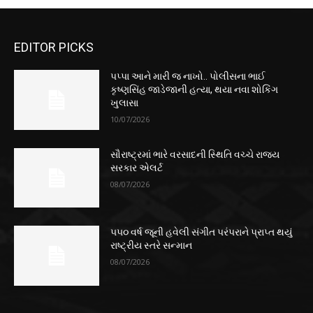
EDITOR PICKS
પપ્પા આને મારી જ નાખો.. પોલીસના ભાઈ
કૃષ્ણસિંહ જાડેજાની હત્યા, થયા નવા શોકિંગ
ખુલાસા
10/07/2026
સૌરાષ્ટ્રમાં ભારે વરસાદની સ્થિતિ વચ્ચે રાજ્ય
સરકાર એલર્ટ
08/07/2026
૫૫૦ વર્ષ જૂની હવેલી સંગીત પરંપરાને પ્રાપ્ત થયું
રાષ્ટ્રીય સ્તરે સન્માન
08/07/2026