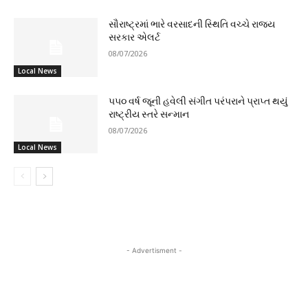
સૌરાષ્ટ્રમાં ભારે વરસાદની સ્થિતિ વચ્ચે રાજ્ય
સરકાર એલર્ટ
08/07/2026
Local News
૫૫૦ વર્ષ જૂની હવેલી સંગીત પરંપરાને પ્રાપ્ત થયું
રાષ્ટ્રીય સ્તરે સન્માન
08/07/2026
Local News
- Advertisment -