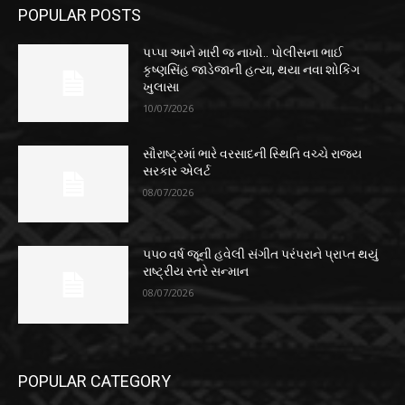
POPULAR POSTS
પપ્પા આને મારી જ નાખો.. પોલીસના ભાઈ
કૃષ્ણસિંહ જાડેજાની હત્યા, થયા નવા શોકિંગ
ખુલાસા
10/07/2026
સૌરાષ્ટ્રમાં ભારે વરસાદની સ્થિતિ વચ્ચે રાજ્ય
સરકાર એલર્ટ
08/07/2026
૫૫૦ વર્ષ જૂની હવેલી સંગીત પરંપરાને પ્રાપ્ત થયું
રાષ્ટ્રીય સ્તરે સન્માન
08/07/2026
POPULAR CATEGORY