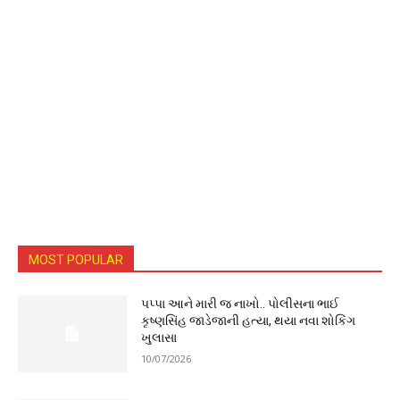
MOST POPULAR
પપ્પા આને મારી જ નાખો.. પોલીસના ભાઈ
કૃષ્ણસિંહ જાડેજાની હત્યા, થયા નવા શોકિંગ
ખુલાસા
10/07/2026