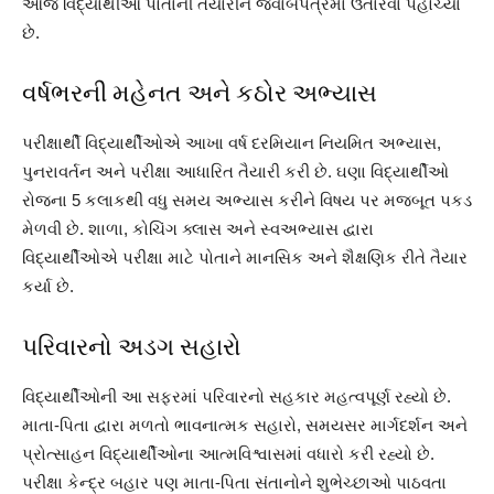
આજે વિદ્યાર્થીઓ પોતાની તૈયારીને જવાબપત્રમાં ઉતારવા પહોંચ્યા
છે.
વર્ષભરની મહેનત અને કઠોર અભ્યાસ
પરીક્ષાર્થી વિદ્યાર્થીઓએ આખા વર્ષ દરમિયાન નિયમિત અભ્યાસ,
પુનરાવર્તન અને પરીક્ષા આધારિત તૈયારી કરી છે. ઘણા વિદ્યાર્થીઓ
રોજના 5 કલાકથી વધુ સમય અભ્યાસ કરીને વિષય પર મજબૂત પકડ
મેળવી છે. શાળા, કોચિંગ ક્લાસ અને સ્વઅભ્યાસ દ્વારા
વિદ્યાર્થીઓએ પરીક્ષા માટે પોતાને માનસિક અને શૈક્ષણિક રીતે તૈયાર
કર્યા છે.
પરિવારનો અડગ સહારો
વિદ્યાર્થીઓની આ સફરમાં પરિવારનો સહકાર મહત્વપૂર્ણ રહ્યો છે.
માતા-પિતા દ્વારા મળતો ભાવનાત્મક સહારો, સમયસર માર્ગદર્શન અને
પ્રોત્સાહન વિદ્યાર્થીઓના આત્મવિશ્વાસમાં વધારો કરી રહ્યો છે.
પરીક્ષા કેન્દ્ર બહાર પણ માતા-પિતા સંતાનોને શુભેચ્છાઓ પાઠવતા