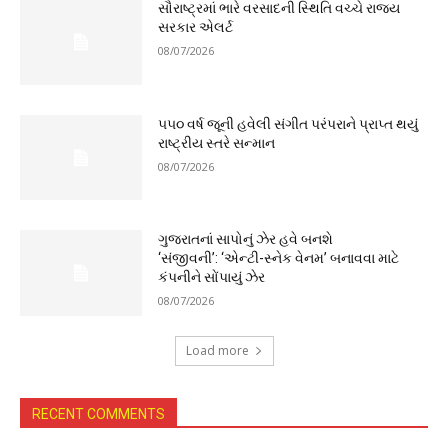
સૌરાષ્ટ્રમાં ભારે વરસાદની સ્થિતિ વચ્ચે રાજ્ય
સરકાર એલર્ટ
08/07/2026
૫૫૦ વર્ષ જૂની હવેલી સંગીત પરંપરાને પ્રાપ્ત થયું
રાષ્ટ્રીય સ્તરે સન્માન
08/07/2026
ગુજરાતનાં સાપોનું ઝેર હવે બનશે
‘સંજીવની’: ‘એન્ટી-સ્નેક વેનમ’ બનાવવા માટે
કંપનીને સોંપાયું ઝેર
08/07/2026
Load more
RECENT COMMENTS