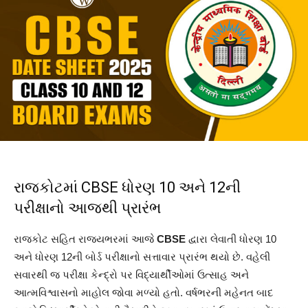
રાજકોટમાં CBSE ધોરણ 10 અને 12ની
પરીક્ષાનો આજથી પ્રારંભ
રાજકોટ સહિત રાજ્યભરમાં આજે
CBSE
દ્વારા લેવાતી ધોરણ 10
અને ધોરણ 12ની બોર્ડ પરીક્ષાનો સત્તાવાર પ્રારંભ થયો છે. વહેલી
સવારથી જ પરીક્ષા કેન્દ્રો પર વિદ્યાર્થીઓમાં ઉત્સાહ અને
આત્મવિશ્વાસનો માહોલ જોવા મળ્યો હતો. વર્ષભરની મહેનત બાદ