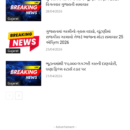
વિગતવાર ગુજરાતી સમાચાર
28/04/2026
Gujarat
ગુજરાતમાં ગરમીનો ત્રાસ વધ્યો, ચૂંટણીમાં
રાજકીય ગરમાવો તેજ | આજના મોટા સમાચાર 25
એપ્રિલ 2026
25/04/2026
Gujarat
ભૂટાનમાંથી ૧૫,૦૦૦ લક્ઝરી કારની દાણચોરી,
ઘણા ફિલ્મ સ્ટાર્સ રડાર પર
21/04/2026
Gujarat
- Advertisment -