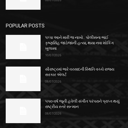
POPULAR POSTS
પપ્પા આને મારી જ નાખો.. પોલીસના ભાઈ
કૃષ્ણસિંહ જાડેજાની હત્યા, થયા નવા શોકિંગ
ખુલાસા
10/07/2026
સૌરાષ્ટ્રમાં ભારે વરસાદની સ્થિતિ વચ્ચે રાજ્ય
સરકાર એલર્ટ
08/07/2026
૫૫૦ વર્ષ જૂની હવેલી સંગીત પરંપરાને પ્રાપ્ત થયું
રાષ્ટ્રીય સ્તરે સન્માન
08/07/2026