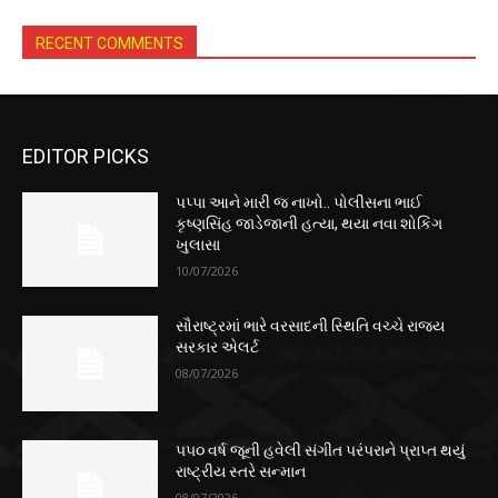
RECENT COMMENTS
EDITOR PICKS
પપ્પા આને મારી જ નાખો.. પોલીસના ભાઈ
કૃષ્ણસિંહ જાડેજાની હત્યા, થયા નવા શોકિંગ
ખુલાસા
10/07/2026
સૌરાષ્ટ્રમાં ભારે વરસાદની સ્થિતિ વચ્ચે રાજ્ય
સરકાર એલર્ટ
08/07/2026
૫૫૦ વર્ષ જૂની હવેલી સંગીત પરંપરાને પ્રાપ્ત થયું
રાષ્ટ્રીય સ્તરે સન્માન
08/07/2026