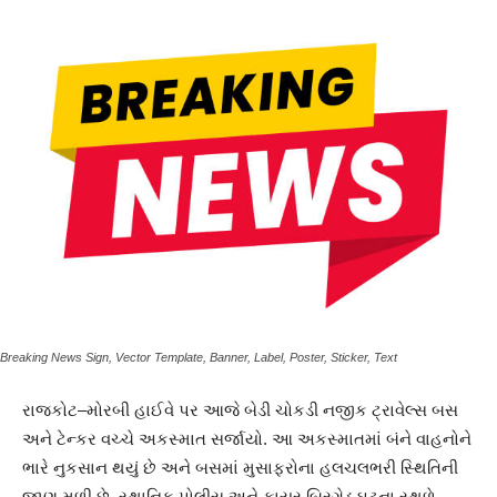
Breaking News Sign, Vector Template, Banner, Label, Poster, Sticker, Text
રાજકોટ–મોરબી હાઈવે પર આજે બેડી ચોકડી નજીક ટ્રાવેલ્સ બસ
અને ટેન્કર વચ્ચે અકસ્માત સર્જાયો. આ અકસ્માતમાં બંને વાહનોને
ભારે નુકસાન થયું છે અને બસમાં મુસાફરોના હલચલભરી સ્થિતિની
જાણ મળી છે. સ્થાનિક પોલીસ અને ફાયર બ્રિગેડ ઘટના સ્થળે