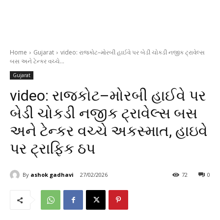
Home
Gujarat
video: રાજકોટ–મોરબી હાઈવે પર બેડી ચોકડી નજીક ટ્રાવેલ્સ
બસ અને ટેન્કર વચ્ચે...
Gujarat
video: રાજકોટ–મોરબી હાઈવે પર
બેડી ચોકડી નજીક ટ્રાવેલ્સ બસ
અને ટેન્કર વચ્ચે અકસ્માત, હાઇવે
પર ટ્રાફિક ઠપ
By
ashok gadhavi
27/02/2026
72
0