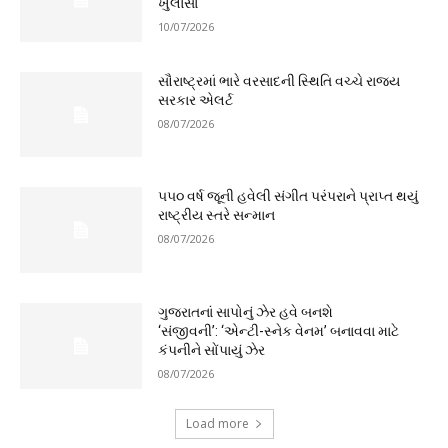
ખુલાસા
10/07/2026
સૌરાષ્ટ્રમાં ભારે વરસાદની સ્થિતિ વચ્ચે રાજ્ય
સરકાર એલર્ટ
08/07/2026
૫૫૦ વર્ષ જૂની હવેલી સંગીત પરંપરાને પ્રાપ્ત થયું
રાષ્ટ્રીય સ્તરે સન્માન
08/07/2026
ગુજરાતનાં સાપોનું ઝેર હવે બનશે
‘સંજીવની’: ‘એન્ટી-સ્નેક વેનમ’ બનાવવા માટે
કંપનીને સોંપાયું ઝેર
08/07/2026
Load more