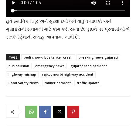
હવે સ્થાનિક તંત્ર અને સુરક્ષા દળો બંને વાહન ચાલકો અને
મુસાફરોની સલામતી માટે કામ કરી રહ્યા છે. હાઇવે પર પ્રવાસીઓએ
સતર્ક રહેવાની સલાહ આપવામાં આવી છે.
TAGS
bedi chowki bus tanker crash
breaking news gujarati
bus collision
emergency news
gujarat road accident
highway mishap
rajkot morbi highway accident
Road Safety News
tanker accident
traffic update