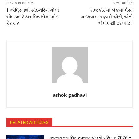
Previous article
Next article
1 એપ્રિલથી સોઇવરિન ગોલ્ડ
રાજકોટમાં બેંકમાં પૈસા
બોન્ડમાં ટેક્સ નિયમોમાં મોટા
બદલવાના બહાને ચોરી, ચોરો
ફેરફાર
ભોપાલથી ઝડપાયા
ashok gadhavi
RELATED ARTICLES
ગુજરાત સ્થાનિક સ્વરાજ ચૂંટણી પરિણામ 2026 –