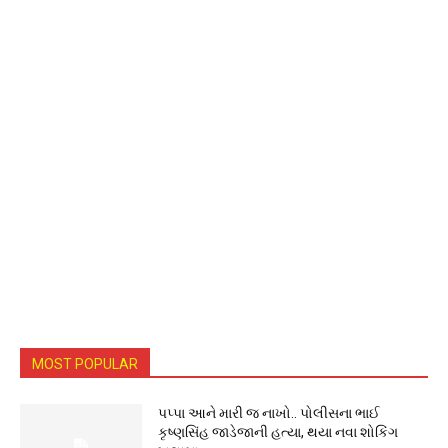
MOST POPULAR
પપ્પા આને મારી જ નાખો.. પોલીસના ભાઈ
કૃષ્ણસિંહ જાડેજાની હત્યા, થયા નવા શોકિંગ