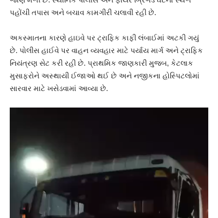
પહોંચી તપાસ અને બચાવ કામગીરી ચલાવી રહી છે.
અકસ્માતના કારણે હાઇવે પર ટ્રાફિક કાફી લંબાઈમાં અટકી ગયું
છે. પોલીસ હાઈવે પર વાહન વ્યવહાર માટે પર્યાય માર્ગ અને ટ્રાફિક
નિયંત્રણ સેટ કરી રહી છે. પ્રાથમિક જાણકારી મુજબ, કેટલાક
મુસાફરોને અસ્થાયી ઈજાઓ થઈ છે અને નજીકના હોસ્પિટલોમાં
સારવાર માટે ખસેડવામાં આવ્યા છે.