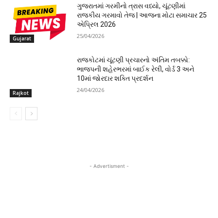
ગુજરાતમાં ગરમીનો ત્રાસ વધ્યો, ચૂંટણીમાં
રાજકીય ગરમાવો તેજ | આજના મોટા સમાચાર 25
એપ્રિલ 2026
25/04/2026
Gujarat
રાજકોટમાં ચૂંટણી પ્રચારનો અંતિમ તબક્કો:
ભાજપની શહેરભરમાં બાઈક રેલી, વોર્ડ 3 અને
10માં જોરદાર શક્તિ પ્રદર્શન
24/04/2026
Rajkot
- Advertisment -