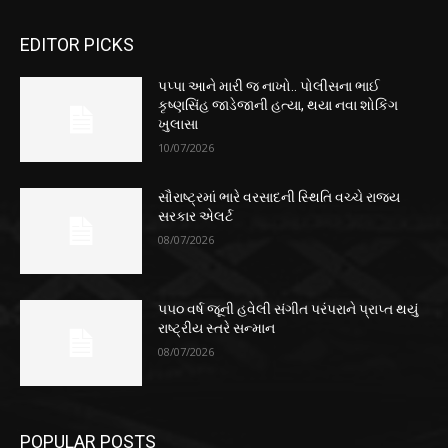
EDITOR PICKS
પપ્પા આને મારી જ નાખો.. પોલીસના ભાઈ
કૃષ્ણસિંહ જાડેજાની હત્યા, થયા નવા શોકિંગ
ખુલાસા
10/07/2026
સૌરાષ્ટ્રમાં ભારે વરસાદની સ્થિતિ વચ્ચે રાજ્ય
સરકાર એલર્ટ
08/07/2026
૫૫૦ વર્ષ જૂની હવેલી સંગીત પરંપરાને પ્રાપ્ત થયું
રાષ્ટ્રીય સ્તરે સન્માન
08/07/2026
POPULAR POSTS