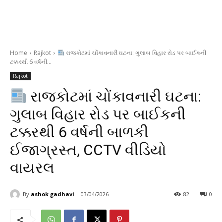
Home
Rajkot
રાજકોટમાં ચોંકાવનારી ઘટના: ગુલાબ વિહાર રોડ પર બાઈકની
ટક્કરથી 6 વર્ષની...
Rajkot
રાજકોટમાં ચોંકાવનારી ઘટના:
ગુલાબ વિહાર રોડ પર બાઈકની
ટક્કરથી 6 વર્ષની બાળકી
ઈજાગ્રસ્ત, CCTV વીડિયો
વાયરલ
By
ashok gadhavi
03/04/2026
82
0