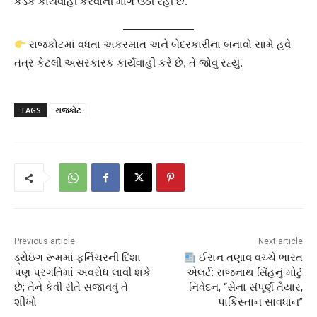
કડક કાર્યવાહી કરવાની માંગ ઉઠી રહી છે.
રાજકોટમાં વધતા અકસ્માત અને બેદરકારીના બનાવો સામે હવે
તંત્ર કેટલી અસરકારક કાર્યવાહી કરે છે, તે જોવું રહ્યું.
TAGS
રાજકોટ
Previous article
Next article
ડ્રોઇંગ રૂમમાં ફર્નિચરની દિશા
ઈરાન તણાવ વચ્ચે ભારત
પણ પ્રગતિમાં અવરોધ લાવી શકે
એલર્ટ: રાજનાથ સિંહનું મોટું
છે; તેને કેવી રીતે સજાવવું તે
નિવેદન, “સેના સંપૂર્ણ તૈયાર,
શીખો
પાકિસ્તાન સાવધાન”