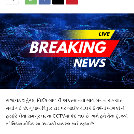
રાજકોટ શહેરમાં નિર્દોષ બાળકી અકસ્માતનો ભોગ બનતાં ચકચાર
મચી ગઈ છે. ગુલાબ વિહાર રોડ પર બાઈક ચાલકે 6 વર્ષની બાળકી ને
હડફેટે લેતાં સમગ્ર ઘટના CCTVમાં કેદ થઈ છે અને હવે તેના દ્રશ્યો
સોશિયલ મીડિયામાં ઝડપથી વાયરલ થઈ રહ્યા છે.