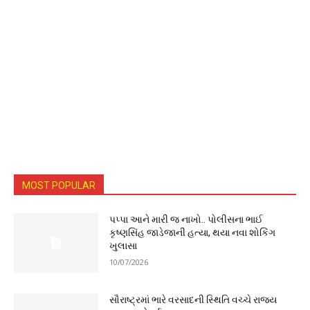
MOST POPULAR
પપ્પા આને મારી જ નાખો.. પોલીસના ભાઈ
કૃષ્ણસિંહ જાડેજાની હત્યા, થયા નવા શોકિંગ
ખુલાસા
10/07/2026
સૌરાષ્ટ્રમાં ભારે વરસાદની સ્થિતિ વચ્ચે રાજ્ય