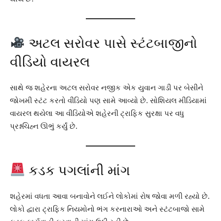
અટલ સરોવર પાસે સ્ટંટબાજીનો
વીડિયો વાયરલ
સાથે જ શહેરના અટલ સરોવર નજીક એક યુવાન ગાડી પર બેસીને
જોખમી સ્ટંટ કરતો વીડિયો પણ સામે આવ્યો છે. સોશિયલ મીડિયામાં
વાયરલ થયેલા આ વીડિયોએ શહેરની ટ્રાફિક સુરક્ષા પર વધુ
પ્રશ્નચિહ્ન ઊભું કર્યું છે.
કડક પગલાંની માંગ
શહેરમાં વધતા આવા બનાવોને લઈને લોકોમાં રોષ જોવા મળી રહ્યો છે.
લોકો દ્વારા ટ્રાફિક નિયમોનો ભંગ કરનારાઓ અને સ્ટંટબાજો સામે