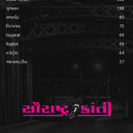
ગુજરાત
188
રાજકોટ
85
બિઝનેસ
75
Gujarat
69
Rajkot
69
સ્પોર્ટ્સ
64
આંતરાષ્ટ્રીય
57