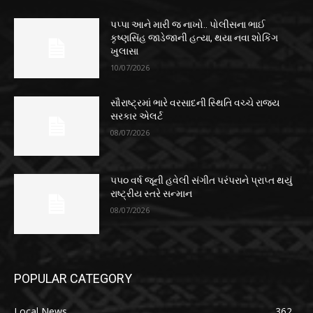
પપ્પા આને મારી જ નાખો.. પોલીસના ભાઈ
કૃષ્ણસિંહ જાડેજાની હત્યા, થયા નવા શોકિંગ
ખુલાસા
10/07/2026
સૌરાષ્ટ્રમાં ભારે વરસાદની સ્થિતિ વચ્ચે રાજ્ય
સરકાર એલર્ટ
08/07/2026
૫૫૦ વર્ષ જૂની હવેલી સંગીત પરંપરાને પ્રાપ્ત થયું
રાષ્ટ્રીય સ્તરે સન્માન
08/07/2026
POPULAR CATEGORY
Local News
362