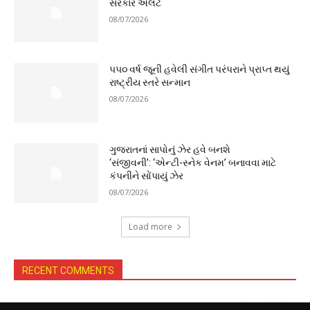
સરકાર એલર્ટ
08/07/2026
૫૫૦ વર્ષ જૂની હવેલી સંગીત પરંપરાને પ્રાપ્ત થયું
રાષ્ટ્રીય સ્તરે સન્માન
08/07/2026
ગુજરાતનાં સાપોનું ઝેર હવે બનશે
‘સંજીવની’: ‘એન્ટી-સ્નેક વેનમ’ બનાવવા માટે
કંપનીને સોંપાયું ઝેર
08/07/2026
Load more
RECENT COMMENTS