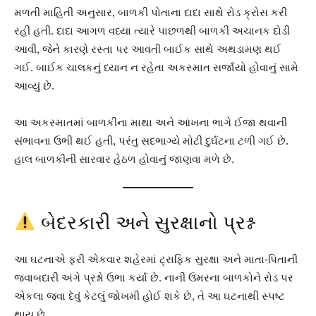
મળતી માહિતી અનુસાર, બાળકી પોતાના દાદા સાથે રોડ ક્રોસ કરી
રહી હતી. દાદા આગળ વધ્યા ત્યારે પાછળથી બાળકી અચાનક દોડી
આવી, જેને કારણે રસ્તા પર આવતી બાઈક સાથે અથડામણ થઈ
ગઈ. બાઈક ચાલકનું ધ્યાન ન રહેતા અકસ્માત સર્જાયો હોવાનું સામે
આવ્યું છે.
આ અકસ્માતમાં બાળકીના માથા અને આંખના ભાગે ઈજા થવાની
સંભાવના ઉભી થઈ હતી, પરંતુ સદભાગ્યે મોટી દુર્ઘટના ટળી ગઈ છે.
હાલ બાળકીની સારવાર હેઠળ હોવાનું જાણવા મળે છે.
બેદરકારી અને સુરક્ષાનો પ્રશ્ન
આ ઘટનાએ ફરી એકવાર શહેરમાં ટ્રાફિક સુરક્ષા અને માતા-પિતાની
જવાબદારી અંગે પ્રશ્નો ઉભા કર્યા છે. નાની ઉંમરના બાળકોને રોડ પર
એકલા જવા દેવું કેટલું જોખમી હોઈ શકે છે, તે આ ઘટનાથી સ્પષ્ટ
થાય છે.