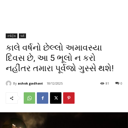
સ્પોર્ટ્સ
ધર્મ
કાલે વર્ષનો છેલ્લો અમાવસ્યા
દિવસ છે, આ 5 ભૂલો ન કરો
નહીંતર તમારા પૂર્વજો ગુસ્સે થશે!
By
ashok gadhavi
18/12/2025
81
0