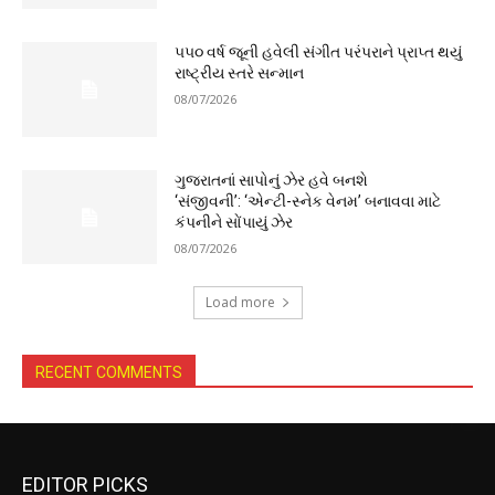
૫૫૦ વર્ષ જૂની હવેલી સંગીત પરંપરાને પ્રાપ્ત થયું
રાષ્ટ્રીય સ્તરે સન્માન
08/07/2026
ગુજરાતનાં સાપોનું ઝેર હવે બનશે
‘સંજીવની’: ‘એન્ટી-સ્નેક વેનમ’ બનાવવા માટે
કંપનીને સોંપાયું ઝેર
08/07/2026
Load more
RECENT COMMENTS
EDITOR PICKS