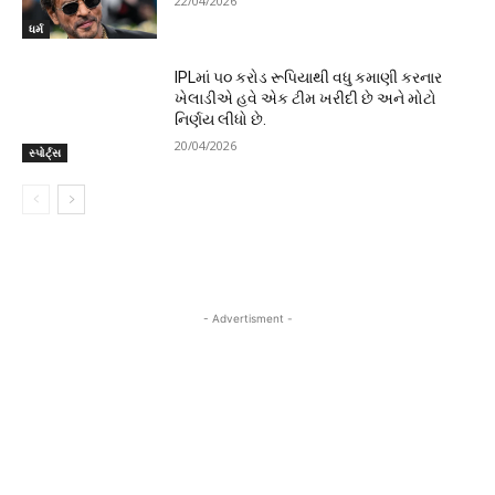
22/04/2026
ધર્મ
IPLમાં ૫૦ કરોડ રૂપિયાથી વધુ કમાણી કરનાર
ખેલાડીએ હવે એક ટીમ ખરીદી છે અને મોટો
નિર્ણય લીધો છે.
20/04/2026
સ્પોર્ટ્સ
- Advertisment -