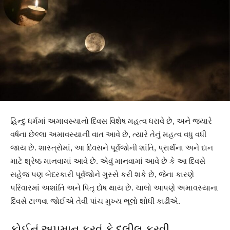
હિન્દુ ધર્મમાં અમાવસ્યાનો દિવસ વિશેષ મહત્વ ધરાવે છે, અને જ્યારે
વર્ષના છેલ્લા અમાવસ્યાની વાત આવે છે, ત્યારે તેનું મહત્વ વધુ વધી
જાય છે. શાસ્ત્રોમાં, આ દિવસને પૂર્વજોની શાંતિ, પ્રાર્થના અને દાન
માટે શ્રેષ્ઠ માનવામાં આવે છે. એવું માનવામાં આવે છે કે આ દિવસે
સહેજ પણ બેદરકારી પૂર્વજોને ગુસ્સે કરી શકે છે, જેના કારણે
પરિવારમાં અશાંતિ અને પિતૃ દોષ થાય છે. ચાલો આપણે અમાવસ્યાના
દિવસે ટાળવા જોઈએ તેવી પાંચ મુખ્ય ભૂલો શોધી કાઢીએ.
કોઈનું અપમાન કરવું કે દલીલ કરવી