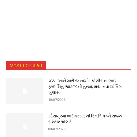
MOST POPULAR
પપ્પા આને મારી જ નાખો.. પોલીસના ભાઈ
કૃષ્ણસિંહ જાડેજાની હત્યા, થયા નવા શોકિંગ
ખુલાસા
10/07/2026
સૌરાષ્ટ્રમાં ભારે વરસાદની સ્થિતિ વચ્ચે રાજ્ય
સરકાર એલર્ટ
08/07/2026