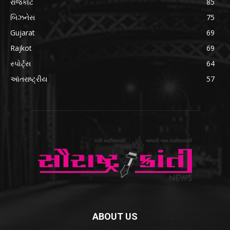
રાજકોટ
85
બિઝનેસ
75
Gujarat
69
Rajkot
69
સ્પોર્ટ્સ
64
આંતરાષ્ટ્રીય
57
ABOUT US