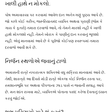
ખાલી હાથે ન મોકલો.
પોષ અમાવાસ્યા પર કરવામાં આવેલ દાન અનેકગણું પુણ્ય આપે છે.
જો કાલે કોઈ ગરીબ, જરૂરિયાતમંદ વ્યક્તિ અથવા પ્રાણી (જેમ કે
ગાય કે કૂતરો) તમારા દરવાજે આવે, તો તેમને મારશો નહીં કે ખાલી
હાથે મોકલશો નહીં. તેમને ખોરાક કે પાણીનું દાન કરવાનું ભૂલશો
નહીં. એવું માનવામાં આવે છે કે પૂર્વજો કોઈપણ સ્વરૂપમાં તમારા
દરવાજે આવી શકે છે.
નિર્જન સ્થળોએ જવાનું ટાળો
અમાસની રાત્રે નકારાત્મક શક્તિઓ વધુ સક્રિય માનવામાં આવે છે.
તેથી, શાસ્ત્રો આ દિવસે મોડી રાત્રે એકલા કોઈ નિર્જન રસ્તા પર,
સ્મશાનભૂમિ પર અથવા પીપળાના ઝાડ પાસે ન જવાની સલાહ આપે
છે. મન શાંત રાખવા માટે, વ્યક્તિએ પોતાના પસંદ કરેલા દેવતાનું ધ્યાન
કરવું જોઈએ.