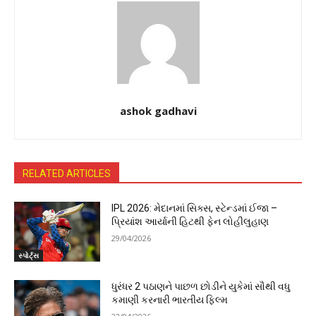
ashok gadhavi
RELATED ARTICLES
IPL 2026: મેદાનમાં સિક્સ, સ્ટેન્ડમાં ઈજા –
પ્રિયાંશ આર્યાની હિટથી ફેન લોહીલુહાણ
29/04/2026
સ્પોર્ટ્સ
ધુરંધર 2 પઠાણને પાછળ છોડીને યુકેમાં સૌથી વધુ
કમાણી કરનારી ભારતીય ફિલ્મ