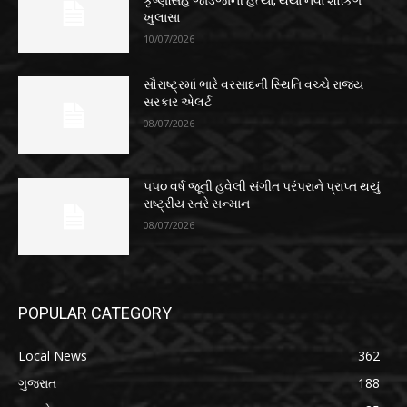
કૃષ્ણસિંહ જાડેજાની હત્યા, થયા નવા શોકિંગ
ખુલાસા
10/07/2026
સૌરાષ્ટ્રમાં ભારે વરસાદની સ્થિતિ વચ્ચે રાજ્ય
સરકાર એલર્ટ
08/07/2026
૫૫૦ વર્ષ જૂની હવેલી સંગીત પરંપરાને પ્રાપ્ત થયું
રાષ્ટ્રીય સ્તરે સન્માન
08/07/2026
POPULAR CATEGORY
Local News
362
ગુજરાત
188