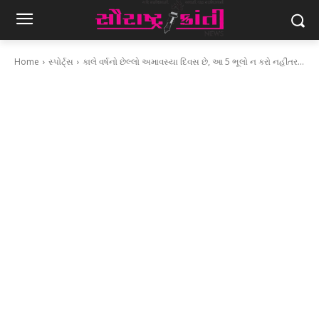
Home
સ્પોર્ટ્સ
કાલે વર્ષનો છેલ્લો અમાવસ્યા દિવસ છે, આ 5 ભૂલો ન કરો નહીંતર...