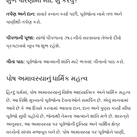
શુભ પરિણામો માટે શું કરવું?
તર્પણ અને દાન:
સવારે સ્નાન કર્યા પછી, પૂર્વજોના નામે તલ અને
પાણીથી તર્પણ કરો.
પીપળાની પૂજા:
સાંજે પીપળાના ઝાડ નીચે સરસવના તેલનો દીવો
પ્રગટાવવો ખૂબ જ શુભ રહેશે.
ગીતા પાઠ:
પૂર્વજોના આત્માની શાંતિ માટે ભગવદ ગીતાનો પાઠ કરો.
પોષ અમાવસ્યાનું ધાર્મિક મહત્વ
હિન્દુ ધર્મમાં, પોષ અમાવસ્યાનું વિશેષ આધ્યાત્મિક અને ધાર્મિક મહત્વ
છે. આ તિથિ મુખ્યત્વે પૂર્વજોના દેવતાઓને સમર્પિત છે. એવું માનવામાં
આવે છે કે આ દિવસે કરવામાં આવતા દાન, દાન અને પુણ્ય કાર્યો સીધા
પૂર્વજો સુધી પહોંચે છે, જેનાથી તેમના આત્માને શાંતિ મળે છે. શાસ્ત્રો
અનુસાર, આ અમાવસ્યા પર પૂર્વજોની દુનિયા અને પાર્થિવ ક્ષેત્ર
વચ્ચેનો સંબંધ મજબૂત બને છે. પોષ અમાવસ્યા પર પૂર્વજોને પાણી,