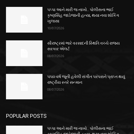
પપ્પા આને મારી જ નાખો.. પોલીસના ભાઈ
કૃષ્ણસિંહ જાડેજાની હત્યા, થયા નવા શોકિંગ
ખુલાસા
10/07/2026
સૌરાષ્ટ્રમાં ભારે વરસાદની સ્થિતિ વચ્ચે રાજ્ય
સરકાર એલર્ટ
08/07/2026
૫૫૦ વર્ષ જૂની હવેલી સંગીત પરંપરાને પ્રાપ્ત થયું
રાષ્ટ્રીય સ્તરે સન્માન
08/07/2026
POPULAR POSTS
પપ્પા આને મારી જ નાખો.. પોલીસના ભાઈ