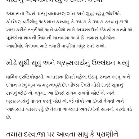
અમાસના દિવસે, ઘરનું વાતાવરણ શાંત અને શુદ્ધ રહેવું જોઈએ.
કોઈપણ વડીલોનું અપમાન કરવાનું કે ઝઘડા કે ઝઘડા કરવાનું ટાળો.
ખાસ કરીને સ્ત્રીઓ અને વડીલો સામે અપશબ્દોનો ઉપયોગ કરવો એ
પૂર્વજોના શાપની નિશાની માનવામાં આવે છે. તમારા પૂર્વજોના
આશીર્વાદ મેળવવા માટે તમારી વાણીમાં મધુર સ્વર રાખો.
મોડે સુધી સૂવું અને બ્રહ્મચર્યનું ઉલ્લંઘન કરવું
ધાર્મિક દ્રષ્ટિકોણથી, અમાસના દિવસે વહેલા ઉઠવું, સ્નાન કરવું અને
ધ્યાન કરવું ખૂબ જ મહત્વપૂર્ણ છે. બીજા દિવસે મોડી રાત્રે સૂવાનું
ટાળવું જોઈએ. વધુમાં, આ દિવસે સંયમ રાખવો જોઈએ અને
બ્રહ્મચર્યનું પાલન કરવું જોઈએ. જે લોકો આ દિવસે વૈભવી અને
આળસમાં વ્યસ્ત રહે છે તેમના ભાગ્યમાં અવરોધોનો સામનો કરવો પડે
છે.
તમારા દરવાજા પર આવતા સાધુ કે પ્રાણીને