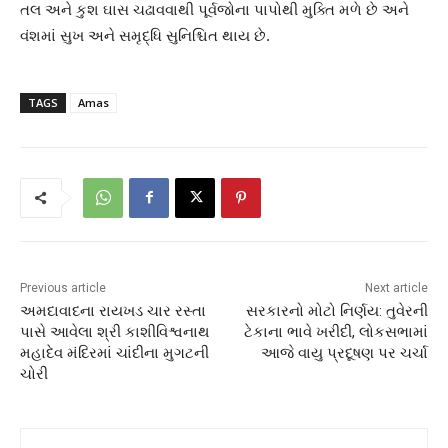
તલ અને કુશ ઘાસ ચઢાવવાથી પૂર્વજોના પાપોથી મુક્તિ મળે છે અને
વંશમાં સુખ અને સમૃદ્ધિ સુનિશ્ચિત થાય છે.
TAGS
Amas
Previous article
Next article
અમદાવાદના રાયખડ ચાર રસ્તા
સરકારનો મોટો નિર્ણય: તુવેરની
પાસે આવેલા શ્રી કાશીવિશ્વનાથ
ટેકાના ભાવે ખરીદી, લોકસભામાં
મહાદેવ મંદિરમાં ચાંદીના મુગટની
આજે વાયુ પ્રદૂષણ પર ચર્ચા
ચોરી