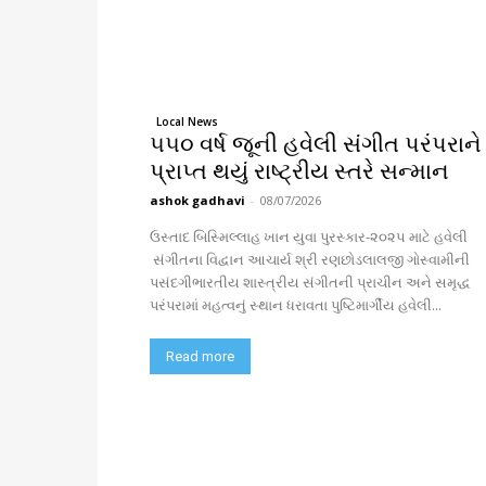
Local News
૫૫૦ વર્ષ જૂની હવેલી સંગીત પરંપરાને
પ્રાપ્ત થયું રાષ્ટ્રીય સ્તરે સન્માન
ashok gadhavi
-
08/07/2026
ઉસ્તાદ બિસ્મિલ્લાહ ખાન યુવા પુરસ્કાર-૨૦૨૫ માટે હવેલી
સંગીતના વિદ્વાન આચાર્ય શ્રી રણછોડલાલજી ગોસ્વામીની
પસંદગીભારતીય શાસ્ત્રીય સંગીતની પ્રાચીન અને સમૃદ્ધ
પરંપરામાં મહત્વનું સ્થાન ધરાવતા પુષ્ટિમાર્ગીય હવેલી...
Read more