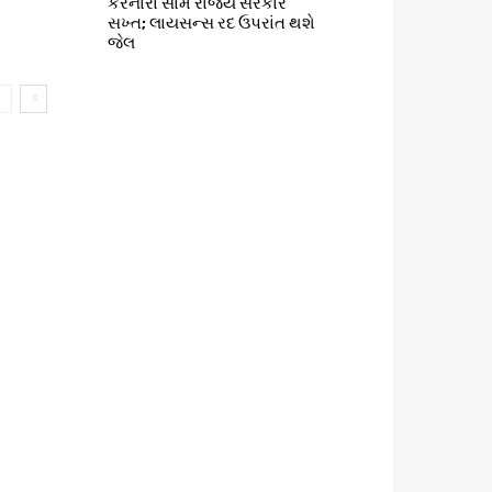
કરનારા સામે રાજ્ય સરકાર
સખ્ત; લાયસન્સ રદ ઉપરાંત થશે
જેલ