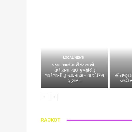
LOCAL NEWS
પપ્પા આને મારી જ નાખો..
પોલીસના ભાઈ કૃષ્ણસિંહ
જાડેજાની હત્યા, થયા નવા શોકિંગ
સૌરાષ્ટ્ર
ખુલાસા
વચ્ચે
RAJKOT