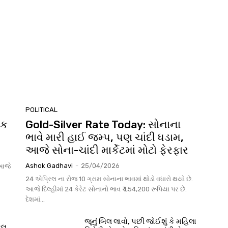
POLITICAL
નક
Gold-Silver Rate Today: સોનાના
ભાવે મારી હાઈ જમ્પ, પણ ચાંદી ધડામ,
આજે સોના-ચાંદી માર્કેટમાં મોટો ફેરફાર
Ashok Gadhavi
-
25/04/2026
 આજે
24 એપ્રિલ ના રોજ 10 ગ્રામ સોનાના ભાવમાં થોડો વધારો થયો છે.
આજે દિલ્હીમાં 24 કેરેટ સોનાનો ભાવ ₹ 1,54,200 રૂપિયા પર છે.
દેશમાં...
જૂનું બિલ લાવો, પછી જોઈશું કે મહિલા
િલ