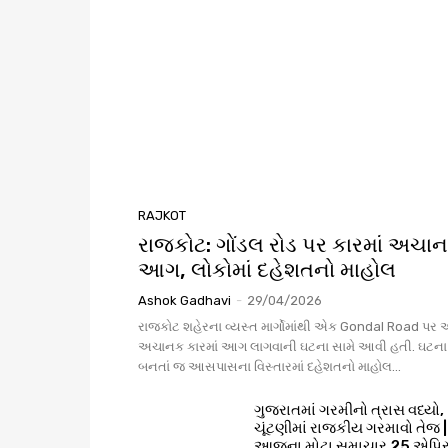
RAJKOT
રાજકોટ: ગોંડલ રોડ પર કારમાં અચા
આગ, લોકોમાં દહેશતનો માહોલ
Ashok Gadhavi
-
29/04/2026
રાજકોટ શહેરના વ્યસ્ત માર્ગોમાંથી એક Gondal Road પર
અચાનક કારમાં આગ લાગવાની ઘટના સામે આવી હતી. ઘટના
બનતાં જ આસપાસના વિસ્તારમાં દહેશતનો માહોલ...
ગુજરાતમાં ગરમીનો ત્રાસ વધ્યો,
ચૂંટણીમાં રાજકીય ગરમાવો તેજ |
આજના મોટા સમાચાર 25 એપ્ર