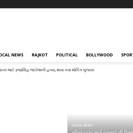
OCAL NEWS
RAJKOT
POLITICAL
BOLLYWOOD
SPOR
સના ભાઈ કૃષ્ણસિંહ જાડેજાની હત્યા, થયા નવા શોકિંગ ખુલાસા
LOCAL NEWS
સૌરાષ્ટ્રમાં ભારે વરસાદની સ્થિ