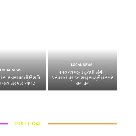
LOCAL NEWS
LOCAL NEWS
૫૫૦ વર્ષ જૂની હવેલી સંગીત
માં ભારે વરસાદની સ્થિતિ
પરંપરાને પ્રાપ્ત થયું રાષ્ટ્રીય સ્તરે
 રાજ્ય સરકાર એલર્ટ
સન્માન
POLITICAL