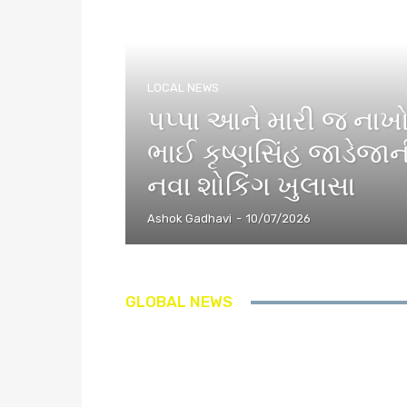
LOCAL NEWS
પપ્પા આને મારી જ નાખ
ભાઈ કૃષ્ણસિંહ જાડેજાન
નવા શોકિંગ ખુલાસા
Ashok Gadhavi
-
10/07/2026
GLOBAL NEWS