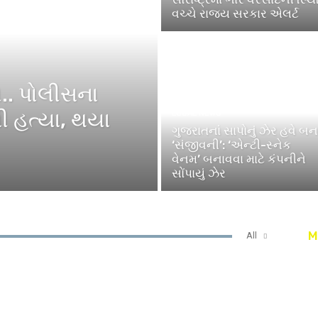
વચ્ચે રાજ્ય સરકાર એલર્ટ
ો.. પોલીસના
ી હત્યા, થયા
LOCAL NEWS
ગુજરાતનાં સાપોનું ઝેર હવે બન
‘સંજીવની’: ‘એન્ટી-સ્નેક
વેનમ’ બનાવવા માટે કંપનીને
સોંપાયું ઝેર
M
All