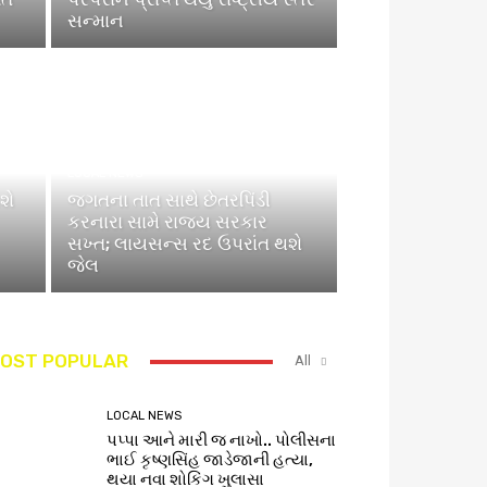
સન્માન
LOCAL NEWS
શે
જગતના તાત સાથે છેતરપિંડી
કરનારા સામે રાજ્ય સરકાર
સખ્ત; લાયસન્સ રદ ઉપરાંત થશે
જેલ
OST POPULAR
All
LOCAL NEWS
પપ્પા આને મારી જ નાખો.. પોલીસના
ભાઈ કૃષ્ણસિંહ જાડેજાની હત્યા,
થયા નવા શોકિંગ ખુલાસા