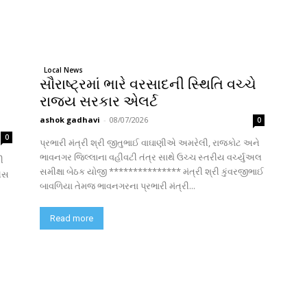
Local News
સૌરાષ્ટ્રમાં ભારે વરસાદની સ્થિતિ વચ્ચે
રાજ્ય સરકાર એલર્ટ
ashok gadhavi
-
08/07/2026
0
0
પ્રભારી મંત્રી શ્રી જીતુભાઈ વાઘાણીએ અમરેલી, રાજકોટ અને
ભાવનગર જિલ્લાના વહીવટી તંત્ર સાથે ઉચ્ચ સ્તરીય વર્ચ્યુઅલ
ી
સમીક્ષા બેઠક યોજી *************** મંત્રી શ્રી કુંવરજીભાઈ
બાવળિયા તેમજ ભાવનગરના પ્રભારી મંત્રી...
Read more