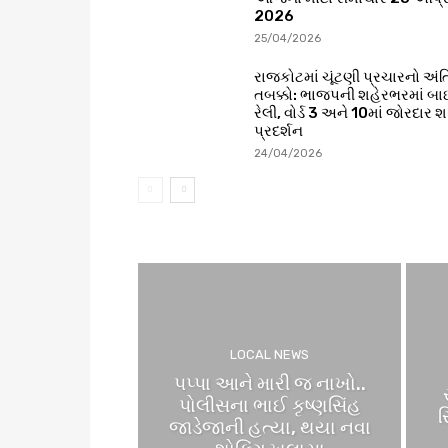
2026
25/04/2026
રાજકોટમાં ચૂંટણી પ્રચારનો અં
તબક્કો: ભાજપની શહેરભરમાં બ
રેલી, વોર્ડ 3 અને 10માં જોરદાર શ
પ્રદર્શન
24/04/2026
LOCAL NEWS
પપ્પા આને મારી જ નાખો..
પોલીસના ભાઈ કૃષ્ણસિંહ
સ
જાડેજાની હત્યા, થયા નવા