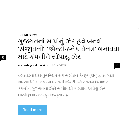
Local News
ગુજરાતનાં સાપોનું ઝેર હવે બનશે
‘સંજીવની’: ‘એન્ટી-સ્નેક વેનમ’ બનાવવા
માટે કંપનીને સોંપાયું ઝેર
0
ashok gadhavi
-
08/07/2026
0
વલસાડનાં ધરમપુર સ્થિત સર્પ સંશોધન કેન્દ્ર (SRI) દ્વારા ગયા
અઠવાડિયે લાઇસન્સ ધરાવતી એન્ટી સ્નેક વેનમ ઉત્પાદક
કંપનીને ગુજરાતનાં ઝેરી સાપોમાંથી કાઢવામાં આવેલુ ઝેર-
લાયોફિલાઇઝ્ડ (ફ્રીઝ-ડ્રાઇડ)-...
Read more