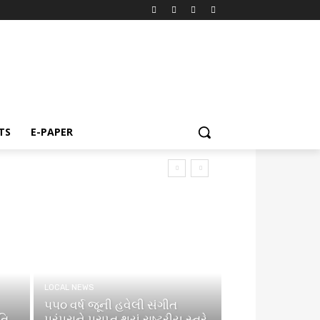
TS
E-PAPER
LOCAL NEWS
૫૫૦ વર્ષ જૂની હવેલી સંગીત
તિ
પરંપરાને પ્રાપ્ત થયું રાષ્ટ્રીય સ્તરે