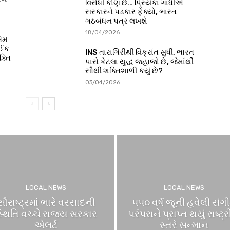
વિરોધી કોણ છે… પ્રિયંકા ગાંધીએ
સરકારને પડકાર ફેંક્યો, ભારત
ગઠબંધન પત્ર લખશે
18/04/2026
તિમ
ાઈક
INS તારાગિરીથી વિક્રાંત સુધી, ભારત
ક્તિ
પાસે કેટલા યુદ્ધ જહાજો છે, જેમાંથી
સૌથી શક્તિશાળી કયું છે?
03/04/2026
LOCAL NEWS
LOCAL NEWS
સૌરાષ્ટ્રમાં ભારે વરસાદની
૫૫૦ વર્ષ જૂની હવેલી સંગ
્થિતિ વચ્ચે રાજ્ય સરકાર
પરંપરાને પ્રાપ્ત થયું રાષ્ટ્
એલર્ટ
સ્તરે સન્માન