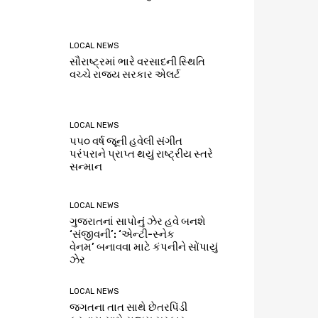
LOCAL NEWS
સૌરાષ્ટ્રમાં ભારે વરસાદની સ્થિતિ
વચ્ચે રાજ્ય સરકાર એલર્ટ
LOCAL NEWS
૫૫૦ વર્ષ જૂની હવેલી સંગીત
પરંપરાને પ્રાપ્ત થયું રાષ્ટ્રીય સ્તરે
સન્માન
LOCAL NEWS
ગુજરાતનાં સાપોનું ઝેર હવે બનશે
‘સંજીવની’: ‘એન્ટી-સ્નેક
વેનમ’ બનાવવા માટે કંપનીને સોંપાયું
ઝેર
LOCAL NEWS
જગતના તાત સાથે છેતરપિંડી