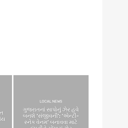
LOCAL NEWS
ગુજરાતનાં સાપોનું ઝેર હવે
ીત
બનશે ‘સંજીવની’: ‘એન્ટી-
રીય
સ્નેક વેનમ’ બનાવવા માટે