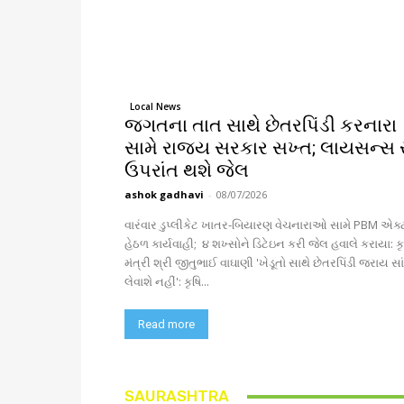
Local News
જગતના તાત સાથે છેતરપિંડી કરનારા
સામે રાજ્ય સરકાર સખ્ત; લાયસન્સ 
ઉપરાંત થશે જેલ
ashok gadhavi
-
08/07/2026
વારંવાર ડુપ્લીકેટ ખાતર-બિયારણ વેચનારાઓ સામે PBM એક્
હેઠળ કાર્યવાહી; ૪ શખ્સોને ડિટેઇન કરી જેલ હવાલે કરાયા: કૃષિ
મંત્રી શ્રી જીતુભાઈ વાઘાણી 'ખેડૂતો સાથે છેતરપિંડી જરાય સાંખી
લેવાશે નહીં': કૃષિ...
Read more
SAURASHTRA