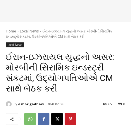
Home
Local News
ઈરાન-ઇઝરાયલ યુદ્ધનો અસર: મોરબીની સિરામિક
ઇન્ડસ્ટ્રી સંકટમાં, ઉદ્યોગપતિઓએ CM સાથે બેઠક કરી
Local News
ઈરાન-ઇઝરાયલ યુદ્ધનો અસર:
મોરબીની સિરામિક ઇન્ડસ્ટ્રી
સંકટમાં, ઉદ્યોગપતિઓએ CM
સાથે બેઠક કરી
By
ashok gadhavi
10/03/2026
65
0