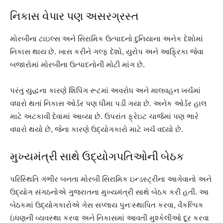
નિકાસ વેપાર પણ અસરગ્રસ્ત
મોરબીના ટાઇલ્સ અને સિરામિક ઉત્પાદનો દુનિયાના અનેક દેશોમાં
નિકાસ થાય છે. ખાસ કરીને ગલ્ફ દેશો, યુરોપ અને આફ્રિકા જેવા
બજારોમાં મોરબીના ઉત્પાદનોની મોટી માંગ છે.
પરંતુ યુદ્ધના કારણે શિપિંગ રૂટમાં અવરોધ અને માલવહન ખર્ચમાં
વધારો થતાં નિકાસ ઓર્ડર પણ ધીમા પડી ગયા છે. અનેક ઓર્ડર હાલ
માટે અટકાવી દેવામાં આવ્યા છે. ઉપરાંત ફ્રેઇટ ચાર્જમાં પણ ભારે
વધારો થયો છે, જેના કારણે ઉદ્યોગકારો માટે ખર્ચ વધ્યો છે.
મુખ્યમંત્રી સાથે ઉદ્યોગપતિઓની બેઠક
પરિસ્થિતિ ગંભીર બનતા મોરબી સિરામિક ઇન્ડસ્ટ્રીના આગેવાનો અને
ઉદ્યોગ સંગઠનોએ ગુજરાતના મુખ્યમંત્રી સાથે બેઠક કરી હતી. આ
બેઠકમાં ઉદ્યોગકારોએ ગેસ સપ્લાય પુનઃસ્થાપિત કરવા, વૈકલ્પિક
ઇંધણની વ્યવસ્થા કરવા અને નિકાસમાં આવતી મુશ્કેલીઓ દૂર કરવા