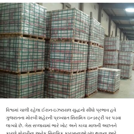
વિશ્વમાં ચાલી રહેલા ઈરાન-ઇઝરાયલ યુદ્ધનો સીધો પ્રભાવ હવે
ગુજરાતના મોરબી શહેરની પ્રખ્યાત સિરામિક ઇન્ડસ્ટ્રી પર પડવા
લાગ્યો છે. ગેસ સપ્લાયમાં ભારે ખોટ અને કાચા માલની અછતને
કારણે મોરબીના અનેક સિરામિક કારખાનાઓ બંધ થવાના આરે