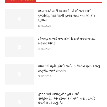
પપ્પા આને મારી જ નાખો.. પોલીસના ભાઈ
કૃષ્ણસિંહ જાડેજાની હત્યા, થયા નવા શોકિંગ
ખુલાસા
10/07/2026
સૌરાષ્ટ્રમાં ભારે વરસાદની સ્થિતિ વચ્ચે રાજ્ય
સરકાર એલર્ટ
08/07/2026
૫૫૦ વર્ષ જૂની હવેલી સંગીત પરંપરાને પ્રાપ્ત થયું
રાષ્ટ્રીય સ્તરે સન્માન
08/07/2026
ગુજરાતનાં સાપોનું ઝેર હવે બનશે
‘સંજીવની’: ‘એન્ટી-સ્નેક વેનમ’ બનાવવા માટે
કંપનીને સોંપાયું ઝેર