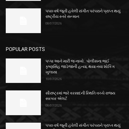
૫૫૦ વર્ષ જૂની હવેલી સંગીત પરંપરાને પ્રાપ્ત થયું
રાષ્ટ્રીય સ્તરે સન્માન
08/07/2026
POPULAR POSTS
પપ્પા આને મારી જ નાખો.. પોલીસના ભાઈ
કૃષ્ણસિંહ જાડેજાની હત્યા, થયા નવા શોકિંગ
ખુલાસા
10/07/2026
સૌરાષ્ટ્રમાં ભારે વરસાદની સ્થિતિ વચ્ચે રાજ્ય
સરકાર એલર્ટ
08/07/2026
૫૫૦ વર્ષ જૂની હવેલી સંગીત પરંપરાને પ્રાપ્ત થયું