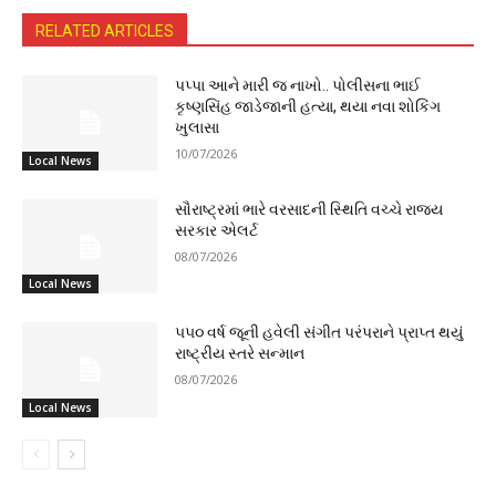
RELATED ARTICLES
પપ્પા આને મારી જ નાખો.. પોલીસના ભાઈ
કૃષ્ણસિંહ જાડેજાની હત્યા, થયા નવા શોકિંગ
ખુલાસા
10/07/2026
Local News
સૌરાષ્ટ્રમાં ભારે વરસાદની સ્થિતિ વચ્ચે રાજ્ય
સરકાર એલર્ટ
08/07/2026
Local News
૫૫૦ વર્ષ જૂની હવેલી સંગીત પરંપરાને પ્રાપ્ત થયું
રાષ્ટ્રીય સ્તરે સન્માન
08/07/2026
Local News