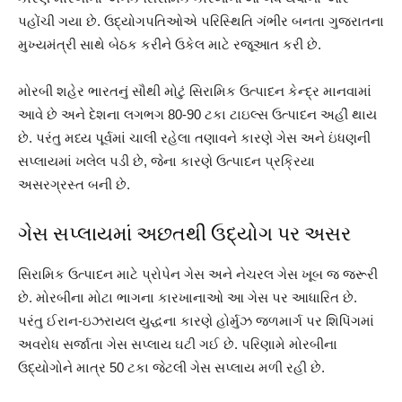
પહોંચી ગયા છે. ઉદ્યોગપતિઓએ પરિસ્થિતિ ગંભીર બનતા ગુજરાતના
મુખ્યમંત્રી સાથે બેઠક કરીને ઉકેલ માટે રજૂઆત કરી છે.
મોરબી શહેર ભારતનું સૌથી મોટું સિરામિક ઉત્પાદન કેન્દ્ર માનવામાં
આવે છે અને દેશના લગભગ 80-90 ટકા ટાઇલ્સ ઉત્પાદન અહીં થાય
છે. પરંતુ મધ્ય પૂર્વમાં ચાલી રહેલા તણાવને કારણે ગેસ અને ઇંધણની
સપ્લાયમાં ખલેલ પડી છે, જેના કારણે ઉત્પાદન પ્રક્રિયા
અસરગ્રસ્ત બની છે.
ગેસ સપ્લાયમાં અછતથી ઉદ્યોગ પર અસર
સિરામિક ઉત્પાદન માટે પ્રોપેન ગેસ અને નેચરલ ગેસ ખૂબ જ જરૂરી
છે. મોરબીના મોટા ભાગના કારખાનાઓ આ ગેસ પર આધારિત છે.
પરંતુ ઈરાન-ઇઝરાયલ યુદ્ધના કારણે હોર્મુઝ જળમાર્ગ પર શિપિંગમાં
અવરોધ સર્જાતા ગેસ સપ્લાય ઘટી ગઈ છે. પરિણામે મોરબીના
ઉદ્યોગોને માત્ર 50 ટકા જેટલી ગેસ સપ્લાય મળી રહી છે.