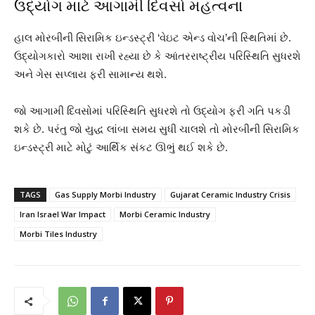
ઉદ્યોગ માટે આગામી દિવસો મહત્વના
હાલ મોરબીની સિરામિક ઇન્ડસ્ટ્રી ‘વેઇટ એન્ડ વોચ’ની સ્થિતિમાં છે.
ઉદ્યોગકારો આશા રાખી રહ્યા છે કે આંતરરાષ્ટ્રીય પરિસ્થિતિ સુધરશે
અને ગેસ સપ્લાય ફરી સામાન્ય થશે.
જો આગામી દિવસોમાં પરિસ્થિતિ સુધરશે તો ઉદ્યોગ ફરી ગતિ પકડી
શકે છે. પરંતુ જો યુદ્ધ લાંબા સમય સુધી ચાલશે તો મોરબીની સિરામિક
ઇન્ડસ્ટ્રી માટે મોટું આર્થિક સંકટ ઊભું થઈ શકે છે.
TAGS
Gas Supply Morbi Industry
Gujarat Ceramic Industry Crisis
Iran Israel War Impact
Morbi Ceramic Industry
Morbi Tiles Industry