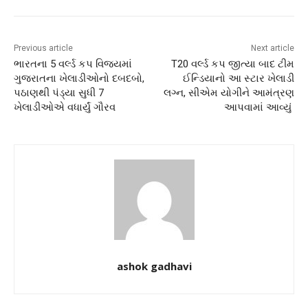
Previous article
Next article
ભારતના 5 વર્લ્ડ કપ વિજયમાં
T20 વર્લ્ડ કપ જીત્યા બાદ ટીમ
ગુજરાતના ખેલાડીઓનો દબદબો,
ઈન્ડિયાનો આ સ્ટાર ખેલાડી
પઠાણથી પંડ્યા સુધી 7
લગ્ન, સીએમ યોગીને આમંત્રણ
ખેલાડીઓએ વધાર્યું ગૌરવ
આપવામાં આવ્યું
ashok gadhavi