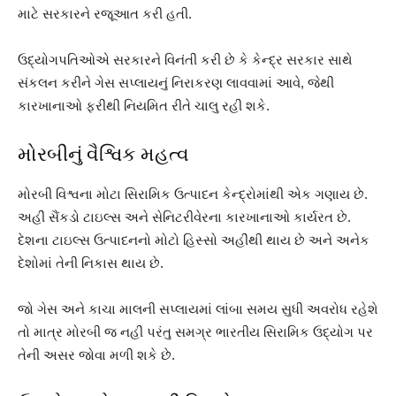
માટે સરકારને રજૂઆત કરી હતી.
ઉદ્યોગપતિઓએ સરકારને વિનંતી કરી છે કે કેન્દ્ર સરકાર સાથે
સંકલન કરીને ગેસ સપ્લાયનું નિરાકરણ લાવવામાં આવે, જેથી
કારખાનાઓ ફરીથી નિયમિત રીતે ચાલુ રહી શકે.
મોરબીનું વૈશ્વિક મહત્વ
મોરબી વિશ્વના મોટા સિરામિક ઉત્પાદન કેન્દ્રોમાંથી એક ગણાય છે.
અહીં સૈંકડો ટાઇલ્સ અને સેનિટરીવેરના કારખાનાઓ કાર્યરત છે.
દેશના ટાઇલ્સ ઉત્પાદનનો મોટો હિસ્સો અહીંથી થાય છે અને અનેક
દેશોમાં તેની નિકાસ થાય છે.
જો ગેસ અને કાચા માલની સપ્લાયમાં લાંબા સમય સુધી અવરોધ રહેશે
તો માત્ર મોરબી જ નહીં પરંતુ સમગ્ર ભારતીય સિરામિક ઉદ્યોગ પર
તેની અસર જોવા મળી શકે છે.