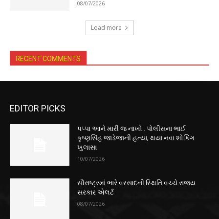
08/07/2026
Load more
RECENT COMMENTS
EDITOR PICKS
પપ્પા આને મારી જ નાખો.. પોલીસના ભાઈ
કૃષ્ણસિંહ જાડેજાની હત્યા, થયા નવા શોકિંગ
ખુલાસા
10/07/2026
સૌરાષ્ટ્રમાં ભારે વરસાદની સ્થિતિ વચ્ચે રાજ્ય
સરકાર એલર્ટ
08/07/2026