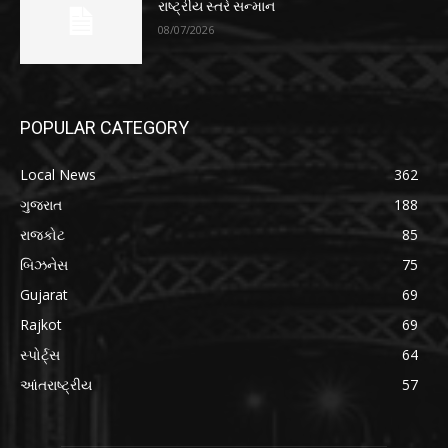
રાષ્ટ્રીય સ્તરે સન્માન
08/07/2026
POPULAR CATEGORY
Local News
362
ગુજરાત
188
રાજકોટ
85
બિઝનેસ
75
Gujarat
69
Rajkot
69
સ્પોર્ટ્સ
64
આંતરાષ્ટ્રીય
57