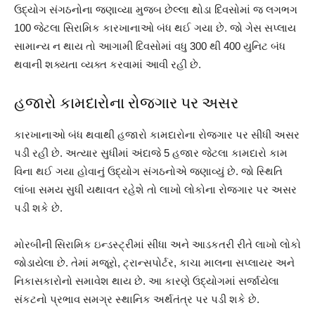
ઉદ્યોગ સંગઠનોના જણાવ્યા મુજબ છેલ્લા થોડા દિવસોમાં જ લગભગ
100 જેટલા સિરામિક કારખાનાઓ બંધ થઈ ગયા છે. જો ગેસ સપ્લાય
સામાન્ય ન થાય તો આગામી દિવસોમાં વધુ 300 થી 400 યુનિટ બંધ
થવાની શક્યતા વ્યક્ત કરવામાં આવી રહી છે.
હજારો કામદારોના રોજગાર પર અસર
કારખાનાઓ બંધ થવાથી હજારો કામદારોના રોજગાર પર સીધી અસર
પડી રહી છે. અત્યાર સુધીમાં અંદાજે 5 હજાર જેટલા કામદારો કામ
વિના થઈ ગયા હોવાનું ઉદ્યોગ સંગઠનોએ જણાવ્યું છે. જો સ્થિતિ
લાંબા સમય સુધી યથાવત રહેશે તો લાખો લોકોના રોજગાર પર અસર
પડી શકે છે.
મોરબીની સિરામિક ઇન્ડસ્ટ્રીમાં સીધા અને આડકતરી રીતે લાખો લોકો
જોડાયેલા છે. તેમાં મજૂરો, ટ્રાન્સપોર્ટર, કાચા માલના સપ્લાયર અને
નિકાસકારોનો સમાવેશ થાય છે. આ કારણે ઉદ્યોગમાં સર્જાયેલા
સંકટનો પ્રભાવ સમગ્ર સ્થાનિક અર્થતંત્ર પર પડી શકે છે.