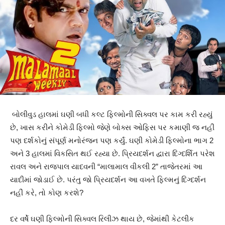
બોલીવુડ હાલમાં ઘણી બધી કલ્ટ ફિલ્મોની સિક્વલ પર કામ કરી રહ્યું
છે, ખાસ કરીને કોમેડી ફિલ્મો જેણે બોક્સ ઓફિસ પર કમાણી જ નહીં
પણ દર્શકોનું સંપૂર્ણ મનોરંજન પણ કર્યું. ઘણી કોમેડી ફિલ્મોના ભાગ 2
અને 3 હાલમાં વિકસિત થઈ રહ્યા છે. પ્રિયદર્શન દ્વારા દિગ્દર્શિત પરેશ
રાવલ અને રાજપાલ યાદવની “માલામાલ વીકલી 2” તાજેતરમાં આ
યાદીમાં જોડાઈ છે. પરંતુ જો પ્રિયદર્શન આ વખતે ફિલ્મનું દિગ્દર્શન
નહીં કરે, તો કોણ કરશે?
દર વર્ષે ઘણી ફિલ્મોની સિક્વલ રિલીઝ થાય છે, જેમાંથી કેટલીક