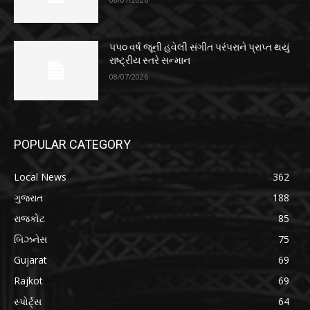
૫૫૦ વર્ષ જૂની હવેલી સંગીત પરંપરાને પ્રાપ્ત થયું
રાષ્ટ્રીય સ્તરે સન્માન
08/07/2026
POPULAR CATEGORY
Local News
362
ગુજરાત
188
રાજકોટ
85
બિઝનેસ
75
Gujarat
69
Rajkot
69
સ્પોર્ટ્સ
64