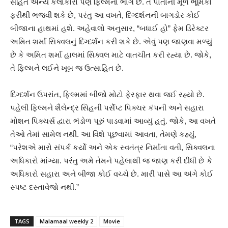
સહિત અન્ય કલાકારો પણ ફિલ્મનો ભાગ છે. તે પોતાની મૂળ ભૂમિકા
ફરીથી ભજવી શકે છે, પરંતુ આ વખતે, દિગ્દર્શનની બાગડોર કોઈ
બીજાના હાથમાં હશે. અહેવાલો અનુસાર, “બધાઈ હો” ફેમ ડિરેક્ટર
અમિત શર્મા સિક્વલનું દિગ્દર્શન કરી શકે છે. એવું પણ જાણવા મળ્યું
છે કે અમિત શર્મા હાલમાં સિક્વલ માટે વાતચીત કરી રહ્યા છે. જોકે,
તે ફિલ્મને લઈને ખૂબ જ ઉત્સાહિત છે.
દિગ્દર્શન ઉપરાંત, ફિલ્મમાં બીજો મોટો ફેરફાર થવા જઈ રહ્યો છે.
પહેલી ફિલ્મને શૈલેન્દ્ર સિંહની પર્સેપ્ટ પિક્ચર કંપની અને સહારા
મોશન પિક્ચર્સ દ્વારા ભંડોળ પૂરું પાડવામાં આવ્યું હતું. જોકે, આ વખતે
તેઓ તેમાં સામેલ નથી. આ વિશે પૂછવામાં આવતા, તેમણે કહ્યું,
“પરેશએ મારો સંપર્ક કર્યો અને એક સ્વતંત્ર નિર્માતા વતી, સિક્વલના
અધિકારો માંગ્યા. પરંતુ અમે તેમને પહેલાથી જ જાણ કરી દીધી છે કે
અધિકારો સહારા અને બીજા કોઈ વચ્ચે છે. મારી પાસે આ અંગે કોઈ
સ્પષ્ટ દસ્તાવેજો નથી.”
TAGS
Malamaal weekly 2
Movie