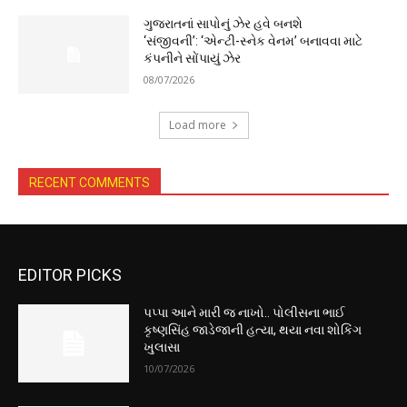
ગુજરાતનાં સાપોનું ઝેર હવે બનશે
‘સંજીવની’: ‘એન્ટી-સ્નેક વેનમ’ બનાવવા માટે
કંપનીને સોંપાયું ઝેર
08/07/2026
Load more
RECENT COMMENTS
EDITOR PICKS
પપ્પા આને મારી જ નાખો.. પોલીસના ભાઈ
કૃષ્ણસિંહ જાડેજાની હત્યા, થયા નવા શોકિંગ
ખુલાસા
10/07/2026