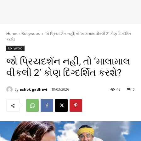
Home
Bollywood
જો પ્રિયદર્શન નહીં, તો 'માલામાલ વીકલી 2' કોણ દિગ્દર્શિત
કરશે?
Bollywood
જો પ્રિયદર્શન નહીં, તો ‘માલામાલ
વીકલી 2’ કોણ દિગ્દર્શિત કરશે?
By
ashok gadhavi
18/03/2026
46
0