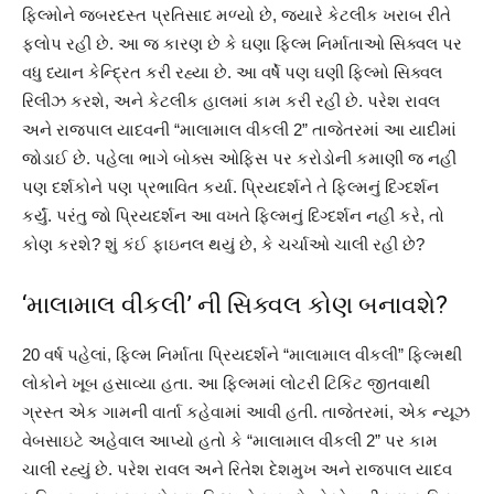
ફિલ્મોને જબરદસ્ત પ્રતિસાદ મળ્યો છે, જ્યારે કેટલીક ખરાબ રીતે
ફ્લોપ રહી છે. આ જ કારણ છે કે ઘણા ફિલ્મ નિર્માતાઓ સિક્વલ પર
વધુ ધ્યાન કેન્દ્રિત કરી રહ્યા છે. આ વર્ષે પણ ઘણી ફિલ્મો સિક્વલ
રિલીઝ કરશે, અને કેટલીક હાલમાં કામ કરી રહી છે. પરેશ રાવલ
અને રાજપાલ યાદવની “માલામાલ વીકલી 2” તાજેતરમાં આ યાદીમાં
જોડાઈ છે. પહેલા ભાગે બોક્સ ઓફિસ પર કરોડોની કમાણી જ નહીં
પણ દર્શકોને પણ પ્રભાવિત કર્યા. પ્રિયદર્શને તે ફિલ્મનું દિગ્દર્શન
કર્યું. પરંતુ જો પ્રિયદર્શન આ વખતે ફિલ્મનું દિગ્દર્શન નહીં કરે, તો
કોણ કરશે? શું કંઈ ફાઇનલ થયું છે, કે ચર્ચાઓ ચાલી રહી છે?
‘માલામાલ વીકલી’ ની સિક્વલ કોણ બનાવશે?
20 વર્ષ પહેલાં, ફિલ્મ નિર્માતા પ્રિયદર્શને “માલામાલ વીકલી” ફિલ્મથી
લોકોને ખૂબ હસાવ્યા હતા. આ ફિલ્મમાં લોટરી ટિકિટ જીતવાથી
ગ્રસ્ત એક ગામની વાર્તા કહેવામાં આવી હતી. તાજેતરમાં, એક ન્યૂઝ
વેબસાઇટે અહેવાલ આપ્યો હતો કે “માલામાલ વીકલી 2” પર કામ
ચાલી રહ્યું છે. પરેશ રાવલ અને રિતેશ દેશમુખ અને રાજપાલ યાદવ