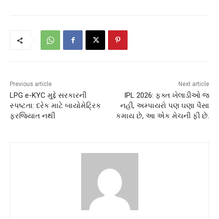
Previous article
Next article
LPG e-KYC મુદ્દે સરકારની
IPL 2026: ફક્ત ખેલાડીઓ જ
સ્પષ્ટતા: દરેક માટે બાયોમેટ્રિક
નહીં, અમ્પાયરો પણ ઘણા પૈસા
ફરજિયાત નથી
કમાય છે, આ એક મેચની ફી છે.