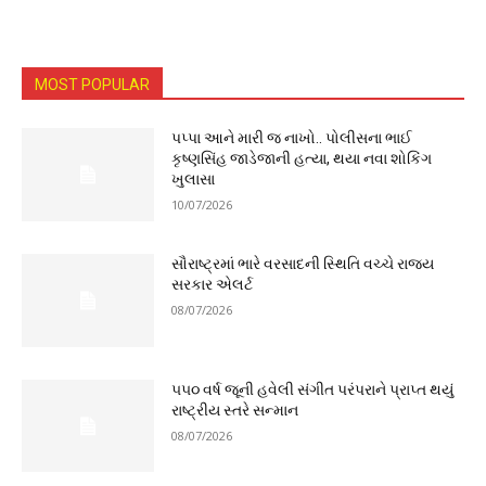
MOST POPULAR
પપ્પા આને મારી જ નાખો.. પોલીસના ભાઈ
કૃષ્ણસિંહ જાડેજાની હત્યા, થયા નવા શોકિંગ
ખુલાસા
10/07/2026
સૌરાષ્ટ્રમાં ભારે વરસાદની સ્થિતિ વચ્ચે રાજ્ય
સરકાર એલર્ટ
08/07/2026
૫૫૦ વર્ષ જૂની હવેલી સંગીત પરંપરાને પ્રાપ્ત થયું
રાષ્ટ્રીય સ્તરે સન્માન
08/07/2026