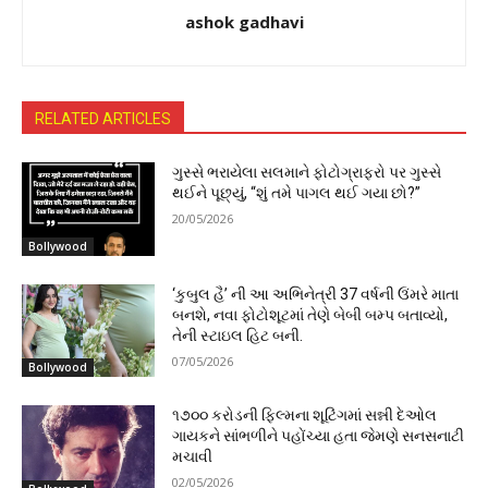
ashok gadhavi
RELATED ARTICLES
ગુસ્સે ભરાયેલા સલમાને ફોટોગ્રાફરો પર ગુસ્સે
થઈને પૂછ્યું, “શું તમે પાગલ થઈ ગયા છો?”
20/05/2026
Bollywood
‘કુબુલ હૈ’ ની આ અભિનેત્રી 37 વર્ષની ઉંમરે માતા
બનશે, નવા ફોટોશૂટમાં તેણે બેબી બમ્પ બતાવ્યો,
તેની સ્ટાઇલ હિટ બની.
07/05/2026
Bollywood
૧૭૦૦ કરોડની ફિલ્મના શૂટિંગમાં સન્ની દેઓલ
ગાયકને સાંભળીને પહોંચ્યા હતા જેમણે સનસનાટી
મચાવી
02/05/2026