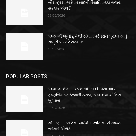
સૌરાષ્ટ્રમાં ભારે વરસાદની સ્થિતિ વચ્ચે રાજ્ય
સરકાર એલર્ટ
08/07/2026
૫૫૦ વર્ષ જૂની હવેલી સંગીત પરંપરાને પ્રાપ્ત થયું
રાષ્ટ્રીય સ્તરે સન્માન
08/07/2026
POPULAR POSTS
પપ્પા આને મારી જ નાખો.. પોલીસના ભાઈ
કૃષ્ણસિંહ જાડેજાની હત્યા, થયા નવા શોકિંગ
ખુલાસા
10/07/2026
સૌરાષ્ટ્રમાં ભારે વરસાદની સ્થિતિ વચ્ચે રાજ્ય
સરકાર એલર્ટ
08/07/2026