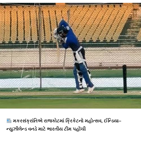
મકરસંક્રાંતિએ રાજકોટમાં ક્રિકેટનો મહોત્સવ, ઈન્ડિયા–
ન્યુઝીલેન્ડ વનડે માટે ભારતીય ટીમ પહોંચી