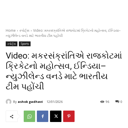
Home
સ્પોર્ટ્સ
Video: મકરસંક્રાંતિએ રાજકોટમાં ક્રિકેટનો મહોત્સવ, ઈન્ડિયા–
ન્યુઝીલેન્ડ વનડે માટે ભારતીય ટીમ પહોંચી
સ્પોર્ટ્સ
Sports
Video: મકરસંક્રાંતિએ રાજકોટમાં
ક્રિકેટનો મહોત્સવ, ઈન્ડિયા–
ન્યુઝીલેન્ડ વનડે માટે ભારતીય
ટીમ પહોંચી
By
ashok gadhavi
12/01/2026
96
0