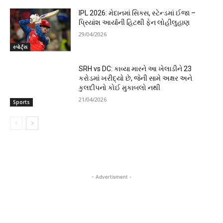
IPL 2026: મેદાનમાં સિક્સ, સ્ટેન્ડમાં ઈજા –
પ્રિયાંશ આર્યાની હિટથી ફેન લોહીલુહાણ
29/04/2026
સ્પોર્ટ્સ
SRH vs DC: કાવ્યા મારને આ ખેલાડીને 23
કરોડમાં ખરીદ્યો છે, જેની સામે અક્ષર અને
કુલદીપનો કોઈ મુકાબલો નથી
21/04/2026
Sports
- Advertisment -