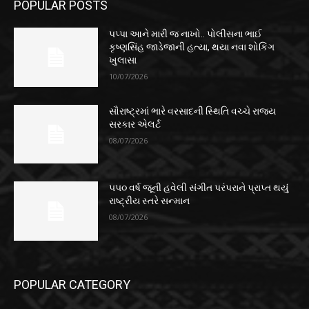
POPULAR POSTS
પપ્પા આને મારી જ નાખો.. પોલીસના ભાઈ
કૃષ્ણસિંહ જાડેજાની હત્યા, થયા નવા શોકિંગ
ખુલાસા
10/07/2026
સૌરાષ્ટ્રમાં ભારે વરસાદની સ્થિતિ વચ્ચે રાજ્ય
સરકાર એલર્ટ
08/07/2026
૫૫૦ વર્ષ જૂની હવેલી સંગીત પરંપરાને પ્રાપ્ત થયું
રાષ્ટ્રીય સ્તરે સન્માન
08/07/2026
POPULAR CATEGORY