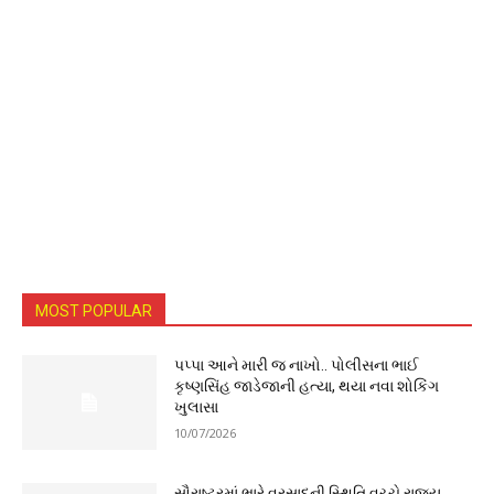
MOST POPULAR
પપ્પા આને મારી જ નાખો.. પોલીસના ભાઈ
કૃષ્ણસિંહ જાડેજાની હત્યા, થયા નવા શોકિંગ
ખુલાસા
10/07/2026
સૌરાષ્ટ્રમાં ભારે વરસાદની સ્થિતિ વચ્ચે રાજ્ય