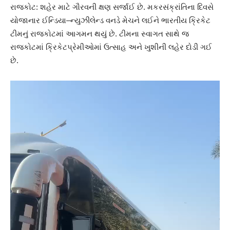
રાજકોટ: શહેર માટે ગૌરવની ક્ષણ સર્જાઈ છે. મકરસંક્રાંતિના દિવસે
યોજાનાર ઈન્ડિયા–ન્યુઝીલેન્ડ વનડે મેચને લઈને ભારતીય ક્રિકેટ
ટીમનું રાજકોટમાં આગમન થયું છે. ટીમના સ્વાગત સાથે જ
રાજકોટમાં ક્રિકેટપ્રેમીઓમાં ઉત્સાહ અને ખુશીની લહેર દોડી ગઈ
છે.