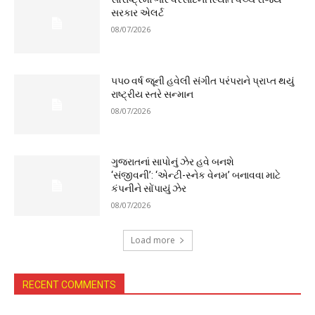
સરકાર એલર્ટ
08/07/2026
૫૫૦ વર્ષ જૂની હવેલી સંગીત પરંપરાને પ્રાપ્ત થયું
રાષ્ટ્રીય સ્તરે સન્માન
08/07/2026
ગુજરાતનાં સાપોનું ઝેર હવે બનશે
‘સંજીવની’: ‘એન્ટી-સ્નેક વેનમ’ બનાવવા માટે
કંપનીને સોંપાયું ઝેર
08/07/2026
Load more
RECENT COMMENTS