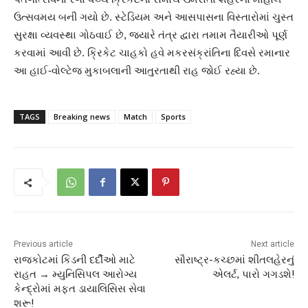
ઉત્સવમય બની ગયો છે. સ્ટેડિયમ અને આસપાસના વિસ્તારોમાં ચુસ્ત
સુરક્ષા વ્યવસ્થા ગોઠવાઈ છે, જ્યારે તંત્ર દ્વારા તમામ તૈયારીઓ પૂર્ણ
કરવામાં આવી છે. ક્રિકેટ ચાહકો હવે મકરસંક્રાંતિના દિવસે રમાનાર
આ હાઈ-વોલ્ટેજ મુકાબલાની આતુરતાથી રાહ જોઈ રહ્યા છે.
TAGS
Breaking news
Match
Sports
Previous article
Next article
રાજકોટમાં કિડની દર્દીઓ માટે
સૌરાષ્ટ્ર-કચ્છમાં શીતલહેરનું
રાહત → મ્યુનિસિપલ આરોગ્ય
એલર્ટ, પારો ગગડશે!
કેન્દ્રોમાં મફત ડાયાલિસિસ સેવા
શરૂ!