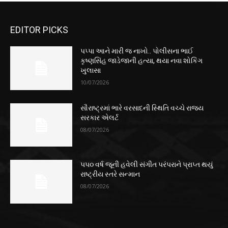
EDITOR PICKS
પપ્પા આને મારી જ નાખો.. પોલીસના ભાઈ
કૃષ્ણસિંહ જાડેજાની હત્યા, થયા નવા શોકિંગ
ખુલાસા
10/07/2026
સૌરાષ્ટ્રમાં ભારે વરસાદની સ્થિતિ વચ્ચે રાજ્ય
સરકાર એલર્ટ
08/07/2026
૫૫૦ વર્ષ જૂની હવેલી સંગીત પરંપરાને પ્રાપ્ત થયું
રાષ્ટ્રીય સ્તરે સન્માન
08/07/2026