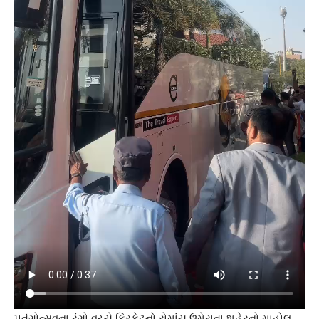
પતંગોત્સવના રંગો વચ્ચે ક્રિકેટનો રોમાંચ ઉમેરાતા શહેરનો માહોલ