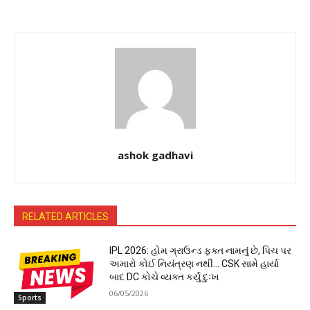
ashok gadhavi
RELATED ARTICLES
IPL 2026: હોમ ગ્રાઉન્ડ ફક્ત નામનું છે, પિચ પર
અમારો કોઈ નિયંત્રણ નથી… CSK સામે હાર્યા
બાદ DC કોચે વ્યક્ત કર્યું દુઃખ
06/05/2026
Sports