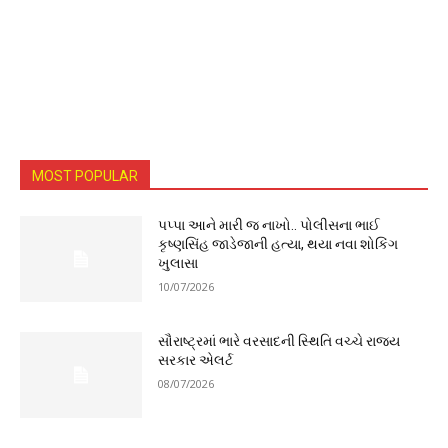
MOST POPULAR
પપ્પા આને મારી જ નાખો.. પોલીસના ભાઈ
કૃષ્ણસિંહ જાડેજાની હત્યા, થયા નવા શોકિંગ
ખુલાસા
10/07/2026
સૌરાષ્ટ્રમાં ભારે વરસાદની સ્થિતિ વચ્ચે રાજ્ય
સરકાર એલર્ટ
08/07/2026