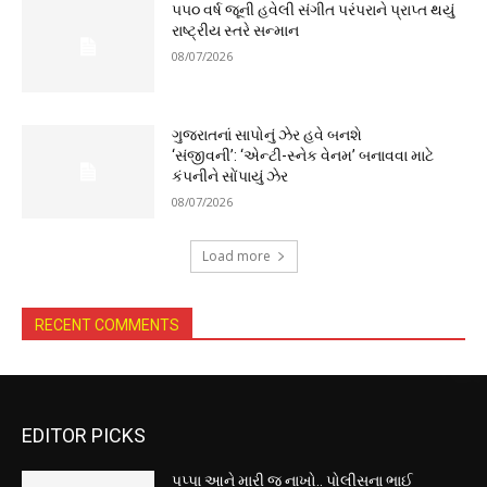
૫૫૦ વર્ષ જૂની હવેલી સંગીત પરંપરાને પ્રાપ્ત થયું
રાષ્ટ્રીય સ્તરે સન્માન
08/07/2026
ગુજરાતનાં સાપોનું ઝેર હવે બનશે
‘સંજીવની’: ‘એન્ટી-સ્નેક વેનમ’ બનાવવા માટે
કંપનીને સોંપાયું ઝેર
08/07/2026
Load more
RECENT COMMENTS
EDITOR PICKS
પપ્પા આને મારી જ નાખો.. પોલીસના ભાઈ