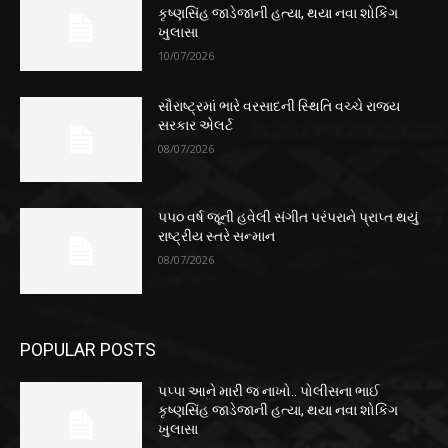
કૃષ્ણસિંહ જાડેજાની હત્યા, થયા નવા શોકિંગ
ખુલાસા
10/07/2026
સૌરાષ્ટ્રમાં ભારે વરસાદની સ્થિતિ વચ્ચે રાજ્ય
સરકાર એલર્ટ
08/07/2026
૫૫૦ વર્ષ જૂની હવેલી સંગીત પરંપરાને પ્રાપ્ત થયું
રાષ્ટ્રીય સ્તરે સન્માન
08/07/2026
POPULAR POSTS
પપ્પા આને મારી જ નાખો.. પોલીસના ભાઈ
કૃષ્ણસિંહ જાડેજાની હત્યા, થયા નવા શોકિંગ
ખુલાસા