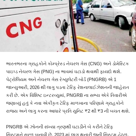
ભારતભરના ગ્રાહકોને કોમ્પ્રેસ્ડ નેચરલ ગેસ (CNG) અને ડોમેસ્ટિક
પાઇપ્ડ નેચરલ ગેસ (PNG) ના ભાવમાં ઘટાડો થવાથી ફાયદો થશે.
પેટ્રોલિયમ અને નેચરલ ગેસ રેગ્યુલેટરી બોર્ડ (PNGRB) એ 1
જાન્યુઆરી, 2026 થી લાગુ પડતા ટેરિફ રેશનાલાઈઝેશનની જાહેરાત
કરી છે. એક વિશિષ્ટ ઇન્ટરવ્યુમાં, PNGRB ના સભ્ય એકે તિવારીએ
જણાવ્યું હતું કે નવા એકીકૃત ટેરિફ માળખાના પરિણામે ગ્રાહકોને
રાજ્ય અને લાગુ કરના આધારે પ્રતિ યુનિટ ₹2 થી ₹3 ની બચત થશે.
PNGRB એ ઝોનની સંખ્યા ત્રણથી ઘટાડીને બે કરીને ટેરિફ
સિસ્ટમને સરળ બનાવી છે. 2023 માં લાગુ થનારી જૂની સિસ્ટમ હેઠળ,