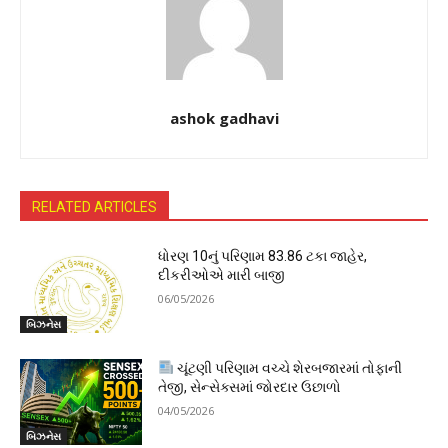
ashok gadhavi
RELATED ARTICLES
ધોરણ 10નું પરિણામ 83.86 ટકા જાહેર,
દીકરીઓએ મારી બાજી
06/05/2026
બિઝનેસ
ચૂંટણી પરિણામ વચ્ચે શેરબજારમાં તોફાની
તેજી, સેન્સેક્સમાં જોરદાર ઉછાળો
04/05/2026
બિઝનેસ