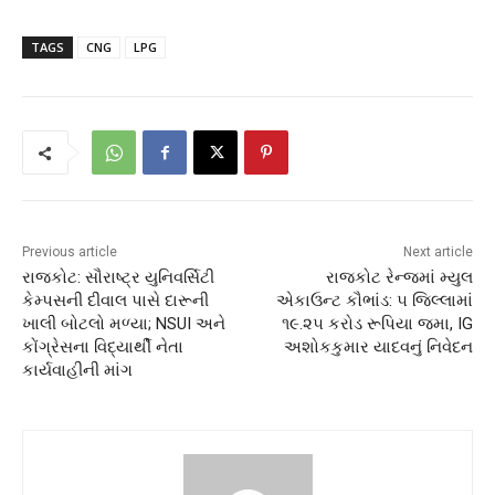
TAGS
CNG
LPG
Previous article
Next article
રાજકોટ: સૌરાષ્ટ્ર યુનિવર્સિટી
રાજકોટ રેન્જમાં મ્યુલ
કેમ્પસની દીવાલ પાસે દારૂની
એકાઉન્ટ કૌભાંડ: ૫ જિલ્લામાં
ખાલી બોટલો મળ્યા; NSUI અને
૧૯.૨૫ કરોડ રૂપિયા જમા, IG
કોંગ્રેસના વિદ્યાર્થી નેતા
અશોકકુમાર યાદવનું નિવેદન
કાર્યવાહીની માંગ