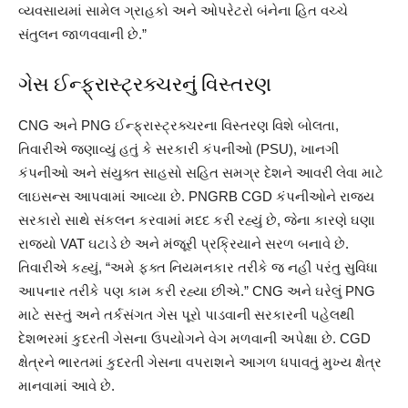
​​વ્યવસાયમાં સામેલ ગ્રાહકો અને ઓપરેટરો બંનેના હિત વચ્ચે
સંતુલન જાળવવાની છે.”
ગેસ ઈન્ફ્રાસ્ટ્રક્ચરનું વિસ્તરણ
CNG અને PNG ઈન્ફ્રાસ્ટ્રક્ચરના વિસ્તરણ વિશે બોલતા,
તિવારીએ જણાવ્યું હતું કે સરકારી કંપનીઓ (PSU), ખાનગી
કંપનીઓ અને સંયુક્ત સાહસો સહિત સમગ્ર દેશને આવરી લેવા માટે
લાઇસન્સ આપવામાં આવ્યા છે. PNGRB CGD કંપનીઓને રાજ્ય
સરકારો સાથે સંકલન કરવામાં મદદ કરી રહ્યું છે, જેના કારણે ઘણા
રાજ્યો VAT ઘટાડે છે અને મંજૂરી પ્રક્રિયાને સરળ બનાવે છે.
તિવારીએ કહ્યું, “અમે ફક્ત નિયમનકાર તરીકે જ નહીં પરંતુ સુવિધા
આપનાર તરીકે પણ કામ કરી રહ્યા છીએ.” CNG અને ઘરેલું PNG
માટે સસ્તું અને તર્કસંગત ગેસ પૂરો પાડવાની સરકારની પહેલથી
દેશભરમાં કુદરતી ગેસના ઉપયોગને વેગ મળવાની અપેક્ષા છે. CGD
ક્ષેત્રને ભારતમાં કુદરતી ગેસના વપરાશને આગળ ધપાવતું મુખ્ય ક્ષેત્ર
માનવામાં આવે છે.