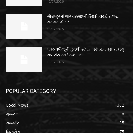
10/07/2026
સૌરાષ્ટ્રમાં ભારે વરસાદની સ્થિતિ વચ્ચે રાજ્ય
સરકાર એલર્ટ
08/07/2026
૫૫૦ વર્ષ જૂની હવેલી સંગીત પરંપરાને પ્રાપ્ત થયું
રાષ્ટ્રીય સ્તરે સન્માન
08/07/2026
POPULAR CATEGORY
Local News
362
ગુજરાત
188
રાજકોટ
85
બિઝનેસ
75