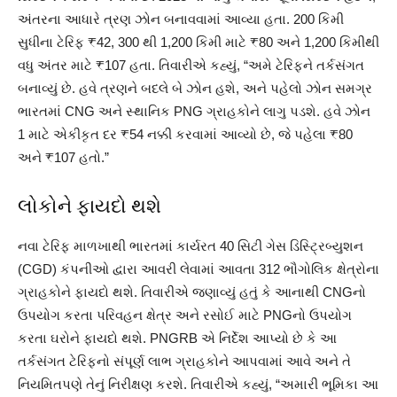
અંતરના આધારે ત્રણ ઝોન બનાવવામાં આવ્યા હતા. 200 કિમી
સુધીના ટેરિફ ₹42, 300 થી 1,200 કિમી માટે ₹80 અને 1,200 કિમીથી
વધુ અંતર માટે ₹107 હતા. તિવારીએ કહ્યું, “અમે ટેરિફને તર્કસંગત
બનાવ્યું છે. હવે ત્રણને બદલે બે ઝોન હશે, અને પહેલો ઝોન સમગ્ર
ભારતમાં CNG અને સ્થાનિક PNG ગ્રાહકોને લાગુ પડશે. હવે ઝોન
1 માટે એકીકૃત દર ₹54 નક્કી કરવામાં આવ્યો છે, જે પહેલા ₹80
અને ₹107 હતો.”
લોકોને ફાયદો થશે
નવા ટેરિફ માળખાથી ભારતમાં કાર્યરત 40 સિટી ગેસ ડિસ્ટ્રિબ્યુશન
(CGD) કંપનીઓ દ્વારા આવરી લેવામાં આવતા 312 ભૌગોલિક ક્ષેત્રોના
ગ્રાહકોને ફાયદો થશે. તિવારીએ જણાવ્યું હતું કે આનાથી CNGનો
ઉપયોગ કરતા પરિવહન ક્ષેત્ર અને રસોઈ માટે PNGનો ઉપયોગ
કરતા ઘરોને ફાયદો થશે. PNGRB એ નિર્દેશ આપ્યો છે કે આ
તર્કસંગત ટેરિફનો સંપૂર્ણ લાભ ગ્રાહકોને આપવામાં આવે અને તે
નિયમિતપણે તેનું નિરીક્ષણ કરશે. તિવારીએ કહ્યું, “અમારી ભૂમિકા આ