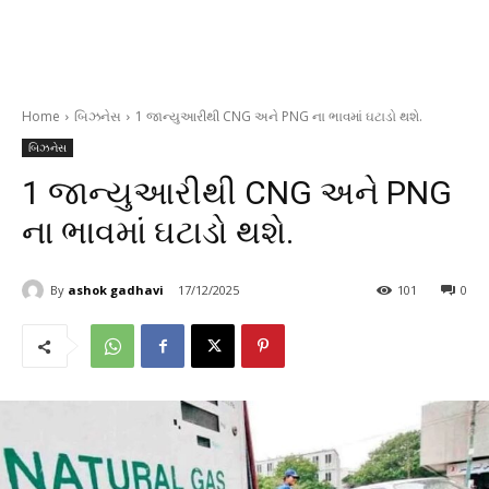
Home
બિઝનેસ
1 જાન્યુઆરીથી CNG અને PNG ના ભાવમાં ઘટાડો થશે.
બિઝનેસ
1 જાન્યુઆરીથી CNG અને PNG
ના ભાવમાં ઘટાડો થશે.
By
ashok gadhavi
17/12/2025
101
0