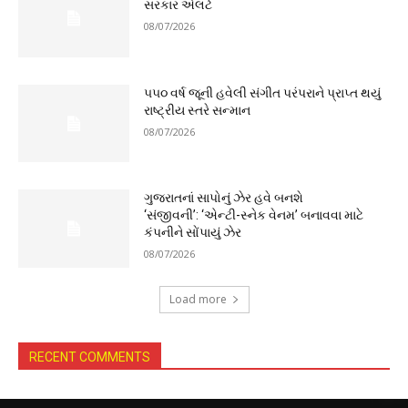
સરકાર એલર્ટ
08/07/2026
૫૫૦ વર્ષ જૂની હવેલી સંગીત પરંપરાને પ્રાપ્ત થયું
રાષ્ટ્રીય સ્તરે સન્માન
08/07/2026
ગુજરાતનાં સાપોનું ઝેર હવે બનશે
‘સંજીવની’: ‘એન્ટી-સ્નેક વેનમ’ બનાવવા માટે
કંપનીને સોંપાયું ઝેર
08/07/2026
Load more
RECENT COMMENTS