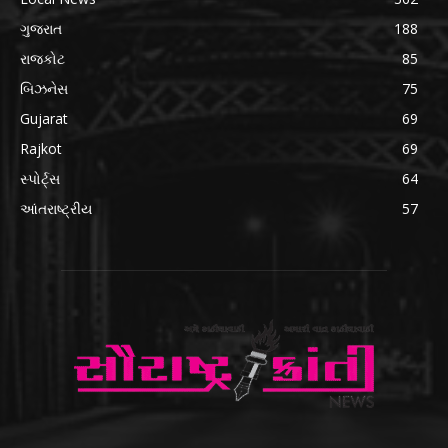
ગુજરાત
188
રાજકોટ
85
બિઝનેસ
75
Gujarat
69
Rajkot
69
સ્પોર્ટ્સ
64
આંતરાષ્ટ્રીય
57