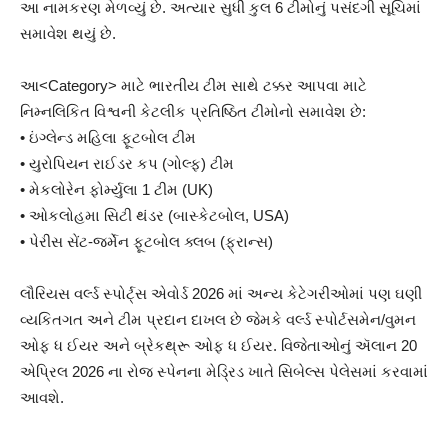
આ નામકરણ મેળવ્યું છે. અત્યાર સુધી કુલ 6 ટીમોનું પસંદગી સૂચિમાં
સમાવેશ થયું છે.
આ<Category> માટે ભારતીય ટીમ સાથે ટક્કર આપવા માટે
નિમ્નલિકિત વિશ્વની કેટલીક પ્રતિષ્ઠિત ટીમોનો સમાવેશ છે:
• ઇંગ્લેન્ડ મહિલા ફૂટબોલ ટીમ
• યુરોપિયન રાઈડર કપ (ગોલ્ફ) ટીમ
• મેકલોરેન ફોર્મ્યુલા 1 ટીમ (UK)
• ઓકલોહમા સિટી થંડર (બાસ્કેટબોલ, USA)
• પેરીસ સેંટ-જર્મેન ફૂટબોલ ક્લબ (ફ્રાન્સ)
લૌરિયસ વર્લ્ડ સ્પોર્ટ્સ એવોર્ડ 2026 માં અન્ય કેટેગરીઓમાં પણ ઘણી
વ્યકિતગત અને ટીમ પ્રદાન દાખલ છે જેમકે વર્લ્ડ સ્પોર્ટસમેન/વુમન
ઓફ ધ ઈયર અને બ્રેકથ્રૂ ઓફ ધ ઈયર. વિજેતાઓનું ઍલાન 20
એપ્રિલ 2026 ના રોજ સ્પેનના મેડ્રિડ ખાતે સિબેલ્સ પેલેસમાં કરવામાં
આવશે.