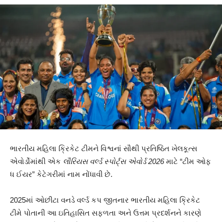
ભારતીય મહિલા ક્રિકેટ ટીમને વિશ્વનાં સૌથી પ્રતિષ્ઠિત ખેલકૂત્સ
એવોર્ડોમાંથી એક
લૌરિયસ વર્લ્ડ સ્પોર્ટ્સ એવોર્ડ 2026
માટે “ટીમ ઓફ
ધ ઈયર” કેટેગરીમાં નામ નોંધાવી છે.
2025માં ઓછીટા વનડે વર્લ્ડ કપ જીતનાર ભારતીય મહિલા ક્રિકેટ
ટીમે પોતાની આ ઇતિહાસિત સફળતા અને ઉત્તમ પ્રદર્શનને કારણે