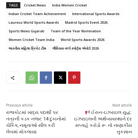
TAGS
Cricket News
India Women Cricket
Indian Cricket Team Achievement
International Sports Awards
Laureus World Sports Awards
Madrid Sports Event 2026
Sports News Gujarati
Team of the Year Nomination
Women Cricket Team India
World Sports Awards 2026
ભારતીય મહિલા ક્રિકેટ ટીમ
લૌરિયસ વર્લ્ડ સ્પોર્ટ્સ એવોર્ડ 2026
Previous article
Next article
રાજકોટમાં ખાદ્ય પદાર્થો પર
ઈરાન-ઇઝરાઇલ યુદ્ધ:
તંત્રની કડક નજર: 14 દુકાનોમાં
ઇઝરાઇલની અર્થવ્યવસ્થાને દર
ચેકિંગ, નમૂનાઓ સીલ કરી
સપ્તાહે કરોડો રૂ. નો નાણાકીય
લેબમાં મોકલાયા
નુકસાન