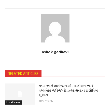
ashok gadhavi
RELATED ARTICLES
પપ્પા આને મારી જ નાખો.. પોલીસના ભાઈ
કૃષ્ણસિંહ જાડેજાની હત્યા, થયા નવા શોકિંગ
ખુલાસા
10/07/2026
Local News