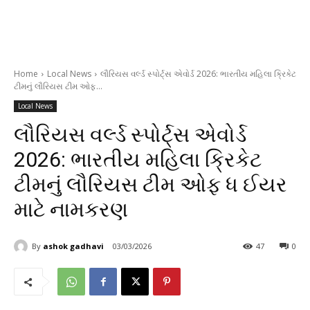
Home
Local News
લૌરિયસ વર્લ્ડ સ્પોર્ટ્સ એવોર્ડ 2026: ભારતીય મહિલા ક્રિકેટ
ટીમનું લૌરિયસ ટીમ ઓફ...
Local News
લૌરિયસ વર્લ્ડ સ્પોર્ટ્સ એવોર્ડ
2026: ભારતીય મહિલા ક્રિકેટ
ટીમનું લૌરિયસ ટીમ ઓફ ધ ઈયર
માટે નામકરણ
By
ashok gadhavi
03/03/2026
47
0