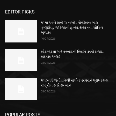
EDITOR PICKS
પપ્પા આને મારી જ નાખો.. પોલીસના ભાઈ
કૃષ્ણસિંહ જાડેજાની હત્યા, થયા નવા શોકિંગ
ખુલાસા
10/07/2026
સૌરાષ્ટ્રમાં ભારે વરસાદની સ્થિતિ વચ્ચે રાજ્ય
સરકાર એલર્ટ
08/07/2026
૫૫૦ વર્ષ જૂની હવેલી સંગીત પરંપરાને પ્રાપ્ત થયું
રાષ્ટ્રીય સ્તરે સન્માન
08/07/2026
POPULAR POSTS