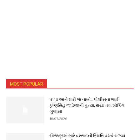
MOST POPULAR
પપ્પા આને મારી જ નાખો.. પોલીસના ભાઈ
કૃષ્ણસિંહ જાડેજાની હત્યા, થયા નવા શોકિંગ
ખુલાસા
10/07/2026
સૌરાષ્ટ્રમાં ભારે વરસાદની સ્થિતિ વચ્ચે રાજ્ય