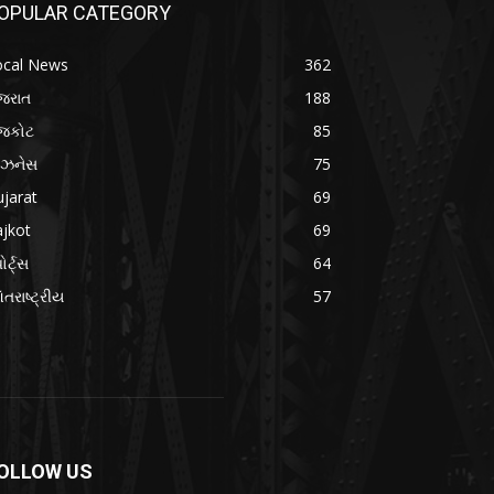
OPULAR CATEGORY
ocal News
362
જરાત
188
ાજકોટ
85
િઝનેસ
75
jarat
69
jkot
69
ોર્ટ્સ
64
તરાષ્ટ્રીય
57
OLLOW US