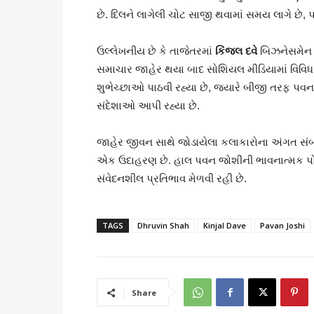
છે. દિલને લાગેલી ચોટ સાજી થવામાં સમય લાગે છે, 
ઉલ્લેખનીય છે કે તાજેતરમાં
કિંજલ દવે
બિઝનેસમેન ધ
સમાચાર જાહેર થયા બાદ સોશિયલ મીડિયામાં વિવિધ 
શુભેચ્છાઓ પાઠવી રહ્યા છે, જ્યારે બીજી તરફ પ
સંદેશાઓ આપી રહ્યા છે.
જાહેર જીવન સાથે જોડાયેલા કલાકારોના અંગત સંબ
એક ઉદાહરણ છે. હાલ પવન જોશીની ભાવનાત્મક પોસ્ટ
સંવેદનશીલ પ્રતિભાવ મેળવી રહી છે.
TAGS
Dhruvin Shah
Kinjal Dave
Pavan Joshi
Share