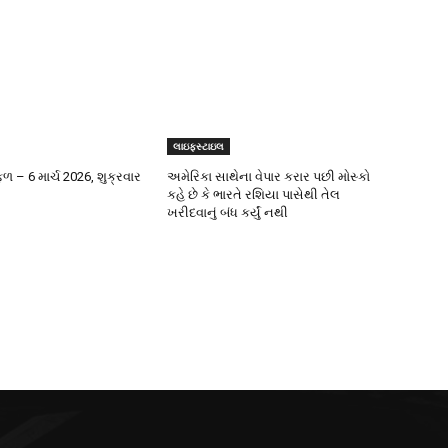
લાઇફસ્ટાઇલ
 – 6 માર્ચ 2026, શુક્રવાર
અમેરિકા સાથેના વેપાર કરાર પછી મોસ્કો
કહે છે કે ભારતે રશિયા પાસેથી તેલ
ખરીદવાનું બંધ કર્યું નથી