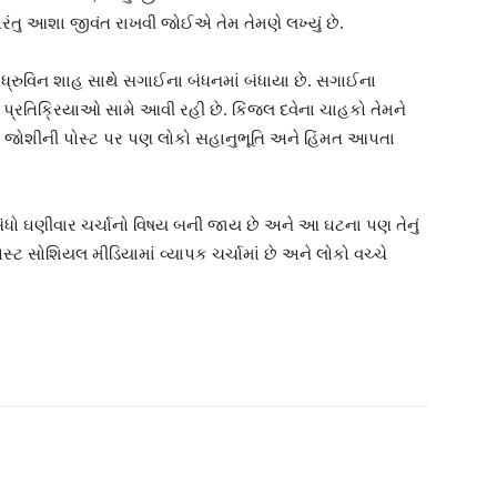
પરંતુ આશા જીવંત રાખવી જોઈએ તેમ તેમણે લખ્યું છે.
્રુવિન શાહ સાથે સગાઈના બંધનમાં બંધાયા છે. સગાઈના
પ્રતિક્રિયાઓ સામે આવી રહી છે. કિંજલ દવેના ચાહકો તેમને
વન જોશીની પોસ્ટ પર પણ લોકો સહાનુભૂતિ અને હિંમત આપતા
ંધો ઘણીવાર ચર્ચાનો વિષય બની જાય છે અને આ ઘટના પણ તેનું
 સોશિયલ મીડિયામાં વ્યાપક ચર્ચામાં છે અને લોકો વચ્ચે