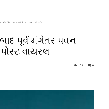
પવન જોશીની ભાવનાત્મક પોસ્ટ વાયરલ
ાદ પૂર્વ મંગેતર પવન
 પોસ્ટ વાયરલ
105
0