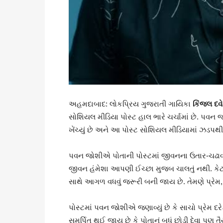
અહમદાબાદ: લોકપ્રિય ગુજરાતી ગાયિકા
કિંજલ દવે
સોશિયલ મીડિયા પોસ્ટ હાલ ભારે ચર્ચામાં છે. પવન 
ખેંચ્યું છે અને આ પોસ્ટ સોશિયલ મીડિયામાં ઝડપથ
પવન જોશીએ પોતાની પોસ્ટમાં જીવનના ઉતાર-ચઢાવ અં
જીવન હંમેશા આપણી ઈચ્છા મુજબ ચાલતું નથી. કેટ
સાથે આગળ વધવું જરૂરી બની જાય છે. તેમણે પ્રેમ, વિ
પોસ્ટમાં પવન જોશીએ જણાવ્યું છે કે સાચો પ્રેમ 
સમર્પિત થઈ જાય છે કે પોતાનું બધું છોડી દેવા પ