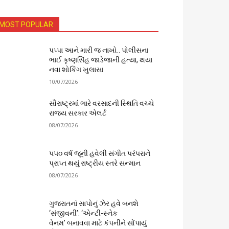
MOST POPULAR
પપ્પા આને મારી જ નાખો.. પોલીસના
ભાઈ કૃષ્ણસિંહ જાડેજાની હત્યા, થયા
નવા શોકિંગ ખુલાસા
10/07/2026
સૌરાષ્ટ્રમાં ભારે વરસાદની સ્થિતિ વચ્ચે
રાજ્ય સરકાર એલર્ટ
08/07/2026
૫૫૦ વર્ષ જૂની હવેલી સંગીત પરંપરાને
પ્રાપ્ત થયું રાષ્ટ્રીય સ્તરે સન્માન
08/07/2026
ગુજરાતનાં સાપોનું ઝેર હવે બનશે
‘સંજીવની’: ‘એન્ટી-સ્નેક
વેનમ’ બનાવવા માટે કંપનીને સોંપાયું