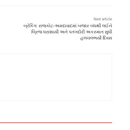
Next article
બ્રેકિંગ: રાજકોટ-અમદાવાદમાં બજાર બંધથી લઈને
બ્રિજ ધરાશાયી અને પતંગદોરી અકસ્માત સુધી
હલચલભર્યો દિવસ