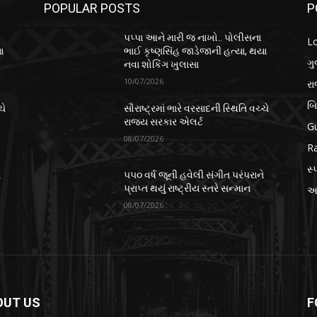
POPULAR POSTS
P
પપ્પા આને મારી જ નાખો.. પોલીસના
L
ા
ભાઈ કૃષ્ણસિંહ જાડેજાની હત્યા, થયા
ગુ
નવા શોકિંગ ખુલાસા
10/07/2026
ર
બ
ચે
સૌરાષ્ટ્રમાં ભારે વરસાદની સ્થિતિ વચ્ચે
રાજ્ય સરકાર એલર્ટ
Gu
08/07/2026
Ra
સ્પ
ે
૫૫૦ વર્ષ જૂની હવેલી સંગીત પરંપરાને
પ્રાપ્ત થયું રાષ્ટ્રીય સ્તરે સન્માન
આં
08/07/2026
OUT US
F