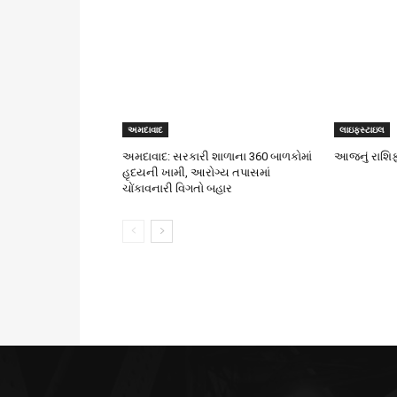
અમદાવાદ
લાઇફસ્ટાઇલ
અમદાવાદ: સરકારી શાળાના 360 બાળકોમાં
આજનું રાશિફળ
હૃદયની ખામી, આરોગ્ય તપાસમાં
ચોંકાવનારી વિગતો બહાર