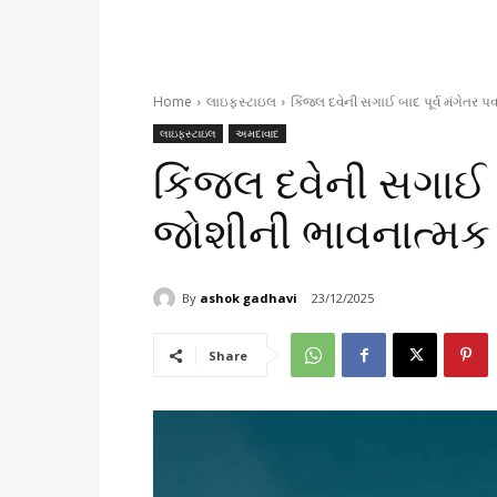
Home
લાઇફસ્ટાઇલ
કિંજલ દવેની સગાઈ બાદ પૂર્વ મંગેતર 
લાઇફસ્ટાઇલ
અમદાવાદ
કિંજલ દવેની સગાઈ બ
જોશીની ભાવનાત્મક
By
ashok gadhavi
23/12/2025
Share