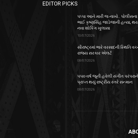
EDITOR PICKS
પપ્પા આને મારી જ નાખો.. પોલીસના
ભાઈ કૃષ્ણસિંહ જાડેજાની હત્યા, થય
નવા શોકિંગ ખુલાસા
10/07/2026
સૌરાષ્ટ્રમાં ભારે વરસાદની સ્થિતિ વચ્
રાજ્ય સરકાર એલર્ટ
08/07/2026
૫૫૦ વર્ષ જૂની હવેલી સંગીત પરંપરાન
પ્રાપ્ત થયું રાષ્ટ્રીય સ્તરે સન્માન
08/07/2026
AB