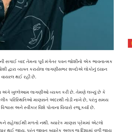
ની સગાઈ બાદ તેમના પૂર્વ મંગેતર પવન જોશીનો એક ભાવનાત્મક
જોશી દ્વારા વ્યક્ત કરાયેલા લાગણીસભર શબ્દોએ લોકોનું ધ્યાન
ી વાયરલ થઈ રહી છે.
ગે ખુલ્લેઆમ લાગણીઓ વ્યક્ત કરી છે. તેમણે લખ્યું છે કે
લીક પરિસ્થિતિઓ માણસને અંદરથી તોડી નાખે છે, પરંતુ સમય
શ્વાસ અને સ્વીકાર વિશે પોતાના વિચારો રજૂ કર્યા છે.
દરેકને સહેલાઈથી મળતો નથી. ક્યારેક માણસ પ્રેમમાં એટલો
ણ તૈયાર થઈ જાય, પરંતુ જીવન ક્યારેક અલગ જ દિશામાં વળી જાય