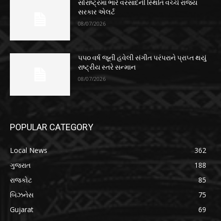
સૌરાષ્ટ્રમાં ભારે વરસાદની સ્થિતિ વચ્ચે રાજ્ય
સરકાર એલર્ટ
08/07/2026
૫૫૦ વર્ષ જૂની હવેલી સંગીત પરંપરાને પ્રાપ્ત થયું
રાષ્ટ્રીય સ્તરે સન્માન
08/07/2026
POPULAR CATEGORY
Local News
362
ગુજરાત
188
રાજકોટ
85
બિઝનેસ
75
Gujarat
69