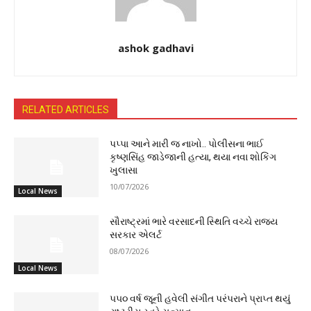
ashok gadhavi
RELATED ARTICLES
પપ્પા આને મારી જ નાખો.. પોલીસના ભાઈ
કૃષ્ણસિંહ જાડેજાની હત્યા, થયા નવા શોકિંગ
ખુલાસા
10/07/2026
Local News
સૌરાષ્ટ્રમાં ભારે વરસાદની સ્થિતિ વચ્ચે રાજ્ય
સરકાર એલર્ટ
08/07/2026
Local News
૫૫૦ વર્ષ જૂની હવેલી સંગીત પરંપરાને પ્રાપ્ત થયું