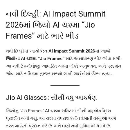
નવી દિલ્હી: AI Impact Summit
2026માં જિયો AI ચશ્મા “Jio
Frames” માટે ભારે ભીડ
નવી દિલ્હીમાં આયોજિત
AI Impact Summit 2026
માં આજે
જિયોના AI ચશ્મા “Jio Frames”
માટે અસાધારણ ભીડ જોવા મળી.
આ નવી ટેકનૉલોજી આધારિત ચશ્મા લોકો અનુભવવા અને પ્રદર્શન
જોવા માટે સમિટમાં હાજર સભ્યો લાંબી લાઈનોમાં ઊભા રહ્યા.
Jio AI Glasses : સૌથી વધુ આકર્ષણ
જિયોનું “Jio Frames” AI ચશ્મા સમિટમાં સૌથી વધુ લોકપ્રિય
પ્રદર્શન બની ગયું. આ ચશ્મા વપરાશકર્તાને દેખાતી વસ્તુઓ અંગે
તરત માહિતી પ્રદાન કરે છે અને ઘણી નવી સુવિધાઓ ધરાવે છે.