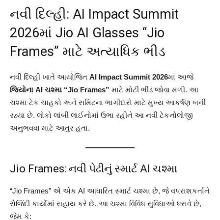
નવી દિલ્હી: AI Impact Summit
2026માં Jio AI Glasses “Jio
Frames” માટે અત્યાધિક ભીડ
નવી દિલ્હી ખાતે આયોજિત
AI Impact Summit 2026
માં આજે
જિયોના AI ચશ્મા “Jio Frames”
માટે મોટી ભીડ જોવા મળી. આ
ચશ્મા ટેક ચાહકો અને સમિટના ભાગીદારો માટે મુખ્ય આકર્ષણ બની
રહ્યા છે. લોકો લાંબી લાઈનોમાં ઉભા રહીને આ નવી ટેકનોલોજી
અનુભવવા માટે આતુર હતા.
Jio Frames: નવી પેઢીનું સ્માર્ટ AI ચશ્મા
“Jio Frames” એ એક AI આધારિત સ્માર્ટ ચશ્મા છે, જે વપરાશકર્તાને
રોજિંદી કાર્યોમાં સહાય કરે છે. આ ચશ્મા વિવિધ સુવિધાઓ ધરાવે છે,
જેમ કે: