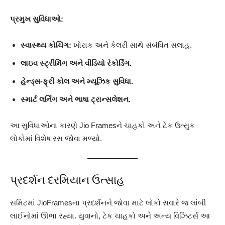
પ્રમુખ સુવિધાઓ:
સ્વાસ્થ્ય કોચિંગ:
ખોરાક અને કેલરી સાથે સંબંધિત સલાહ.
લાઇવ સ્ટ્રીમિંગ અને વીડિયો રેકોર્ડિંગ.
હેન્ડ્સ‑ફ્રી કોલ અને મ્યૂઝિક સુવિધા.
સ્માર્ટ લર્નિંગ અને ભાષા ટ્રાન્સલેશન.
આ સુવિધાઓના કારણે Jio Framesને ચાહકો અને ટેક ઉત્સુક
લોકોમાં વિશેષ રસ જોવા મળ્યો.
પ્રદર્શન દરમિયાન ઉત્સાહ
સમિટમાં JioFramesના પ્રદર્શનને જોવા માટે લોકો સવારે જ લાંબી
લાઈનોમાં ઊભા રહ્યા. યુવાનો, ટેક ચાહકો અને અન્ય વિઝિટર્સ આ