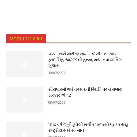
MOST POPULAR
પપ્પા આને મારી જ નાખો.. પોલીસના ભાઈ
કૃષ્ણસિંહ જાડેજાની હત્યા, થયા નવા શોકિંગ
ખુલાસા
10/07/2026
સૌરાષ્ટ્રમાં ભારે વરસાદની સ્થિતિ વચ્ચે રાજ્ય
સરકાર એલર્ટ
08/07/2026
૫૫૦ વર્ષ જૂની હવેલી સંગીત પરંપરાને પ્રાપ્ત થયું
રાષ્ટ્રીય સ્તરે સન્માન