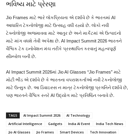
ભવિષ્ય માટે પ્રેરણા
Jio Frames માટે ભારે લોકપ્રિયતા એ દર્શાવે છે કે ભારતમાં AI
આધારિત ટેકનોલોજી માટે ઉત્સાહ વધી રહ્યો છે. લોકો નવી
ટેક્નોલોજી અજમાવવા માટે આતુર છે અને માર્કેટમાં એ ઉત્પાદનો
માટે માંગ વધશે તેવી અપેક્ષા છે. AI Impact Summit 2026 ભારતને
વૈશ્વિક ટેક ઇનોવેશન મંચ તરીકે પ્રસ્થાપિત કરવાનું મહત્વપૂર્ણ
સીમ્બોલ બની છે.
AI Impact Summit 2026માં Jio AI Glasses “Jio Frames” માટે
મોટી ભીડ એ દર્શાવે છે કે ભારતના વપરાશકર્તાઓ નવી ટેકનોલોજી
માટે ઉત્સુક છે. આ ડિવાઇસ્સ ન માત્ર ટેકનોલોજી પ્રગતિને દર્શાવે છે,
પણ ભારતને વૈશ્વિક સ્તરે AI ઉદ્યોગ માટે પ્રતિષ્ઠિત બનાવે છે.
TAGS
AI Impact Summit 2026
AI Technology
Artificial Intelligence
Gadgets
India AI Event
India Tech News
Jio AI Glasses
Jio Frames
Smart Devices
Tech Innovation