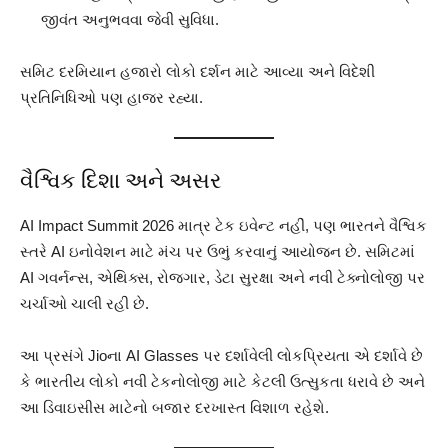
જીવંત અનુભવવા જેવી સુવિધા.
સમિટ દરમિયાન હજારો લોકો દર્શન માટે આવ્યા અને વિદેશી
પ્રતિનિધિઓ પણ હાજર રહ્યા.
વૈશ્વિક દિશા અને અસર
AI Impact Summit 2026 માત્ર ટેક ઇવેન્ટ નહીં, પણ ભારતને વૈશ્વિક
સ્તરે AI ઇનોવેશન માટે મંચ પર ઉભું કરવાનું આયોજન છે. સમિટમાં
AI ગવર્નન્સ, એથિક્સ, રોજગાર, ડેટા સુરક્ષા અને નવી ટેક્નોલોજી પર
ચર્ચાઓ ચાલી રહી છે.
આ પ્રસંગે Jioના AI Glasses પર દર્શાવેલી લોકપ્રિયતા એ દર્શાવે છે
કે ભારતીય લોકો નવી ટેકનોલોજી માટે કેટલી ઉત્સુકતા ધરાવે છે અને
આ ડિવાઇસીસ માટેનો બજાર દરખાસ્ત વિશાળ રહેશે.