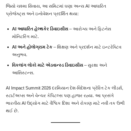
જિયો ચશ્મા સિવાય, આ સમિટમાં ઘણા અન્ય AI આધારિત
પ્રોજેક્ટ્સ અને ઇનોવેશન પ્રદર્શિત થયા:
AI આધારિત હેલ્થકેર ડિવાઇસીસ
– આરોગ્ય અને ફિટનેસ
મોનિટરિંગ માટે.
AI અને હોલોગ્રામ ટેક
– શિક્ષણ અને પ્રદર્શન માટે ઇન્ટરેક્ટિવ
અનુભવ.
વિકલાંગ લોકો માટે એડવાન્સ્ડ ડિવાઇસીસ
– સુરક્ષા અને
આસિસ્ટન્સ.
AI Impact Summit 2026 દરમિયાન દેશ-વિદેશના પ્રેરિત ટેક લીડર્સ,
સ્ટાર્ટઅપ્સ અને વેન્ચર કેપિટલ્સ પણ હાજર રહ્યા. આ પ્રસંગે
ભારતીય AI ઉદ્યોગ માટે વૈશ્વિક દિશા અને રોકાણ માટે નવી તક ઉભી
થઈ છે.