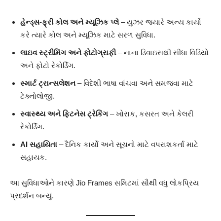
હેન્ડ્સ‑ફ્રી કોલ અને મ્યૂઝિક પ્લે
– યુઝર જ્યારે અન્ય કાર્યો
કરે ત્યારે કોલ અને મ્યૂઝિક માટે સરળ સુવિધા.
લાઇવ સ્ટ્રીમિંગ અને ફોટોગ્રાફી
– નાના ડિવાઇસથી સીધા વિડિયો
અને ફોટો રેકોર્ડિંગ.
સ્માર્ટ ટ્રાન્સલેશન
– વિદેશી ભાષા વાંચવા અને સમજવા માટે
ટેક્નોલોજી.
સ્વાસ્થ્ય અને ફિટનેસ ટ્રેકિંગ
– ખોરાક, કસરત અને કેલરી
રેકોર્ડિંગ.
AI સહાયિતા
– દૈનિક કાર્યો અને સૂચનો માટે વપરાશકર્તા માટે
સહાયક.
આ સુવિધાઓને કારણે Jio Frames સમિટમાં સૌથી વધુ લોકપ્રિય
પ્રદર્શન બન્યું.