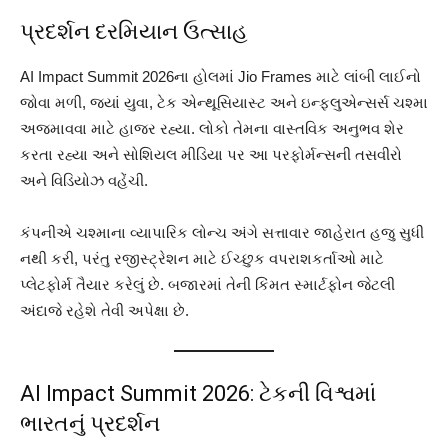
પ્રદર્શન દરમિયાન ઉત્સાહ
AI Impact Summit 2026ના હોલમાં Jio Frames માટે લાંબી લાઈનો
જોવા મળી, જ્યાં યુવા, ટેક એન્થૂસિયાસ્ટ અને ઇન્ફ્લુએન્સર્સ ચશ્મા
અજમાવવા માટે હાજર રહ્યા. લોકો તેમના વાસ્તવિક અનુભવ શેર
કરતા રહ્યા અને સોશિયલ મીડિયા પર આ પરફોર્મન્સની તસવીરો
અને વિડિયોઝ વહેંચી.
કંપનીએ ચશ્માના વ્યાપારિક લોન્ચ અંગે સત્તાવાર જાહેરાત હજુ સુધી
નથી કરી, પરંતુ રજીસ્ટ્રેશન માટે ઈચ્છુક વપરાશકર્તાઓ માટે
પ્લેટફોર્મ તૈયાર કરેલું છે. બજારમાં તેની કિંમત સ્માર્ટફોન જેટલી
અંદાજે રહેશે તેવી અપેક્ષા છે.
AI Impact Summit 2026: ટેકની વિશ્વમાં
ભારતનું પ્રદર્શન