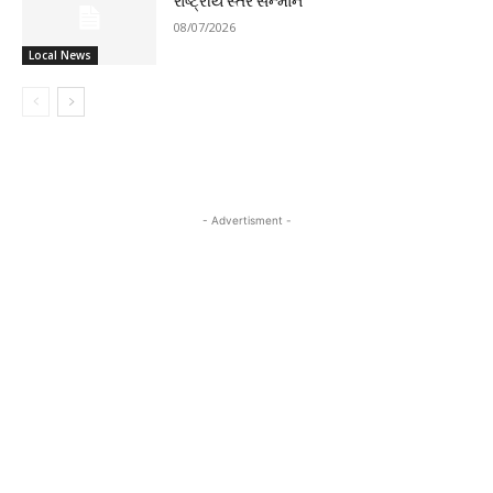
રાષ્ટ્રીય સ્તરે સન્માન
08/07/2026
Local News
- Advertisment -