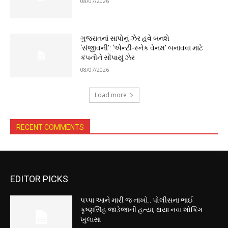
08/07/2026
ગુજરાતનાં સાપોનું ઝેર હવે બનશે
‘સંજીવની’: ‘એન્ટી-સ્નેક વેનમ’ બનાવવા માટે
કંપનીને સોંપાયું ઝેર
08/07/2026
Load more
RECENT COMMENTS
EDITOR PICKS
પપ્પા આને મારી જ નાખો.. પોલીસના ભાઈ
કૃષ્ણસિંહ જાડેજાની હત્યા, થયા નવા શોકિંગ
ખુલાસા