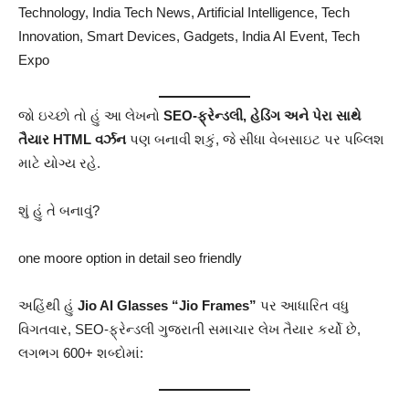
Technology, India Tech News, Artificial Intelligence, Tech
Innovation, Smart Devices, Gadgets, India AI Event, Tech
Expo
જો ઇચ્છો તો હું આ લેખનો
SEO‑ફ્રેન્ડલી, હેડિંગ અને પેરા સાથે
તૈયાર HTML વર્ઝન
પણ બનાવી શકું, જે સીધા વેબસાઇટ પર પબ્લિશ
માટે યોગ્ય રહે.
શું હું તે બનાવું?
one moore option in detail seo friendly
અહિંથી હું
Jio AI Glasses “Jio Frames”
પર આધારિત વધુ
વિગતવાર, SEO‑ફ્રેન્ડલી ગુજરાતી સમાચાર લેખ તૈયાર કર્યો છે,
લગભગ 600+ શબ્દોમાં: