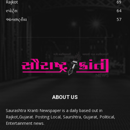
Rajkot
69
સ્પોર્ટ્સ
64
આંતરાષ્ટ્રીય
57
ABOUT US
Saurashtra Kranti Newspaper is a daily based out in
Rajkot,Gujarat. Posting Local, Saurshtra, Gujarat, Political,
Entertainment news.