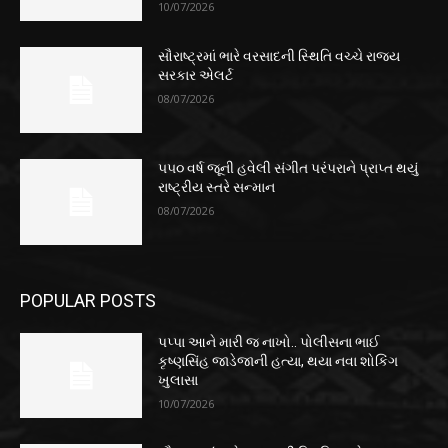
10/07/2026
સૌરાષ્ટ્રમાં ભારે વરસાદની સ્થિતિ વચ્ચે રાજ્ય
સરકાર એલર્ટ
08/07/2026
૫૫૦ વર્ષ જૂની હવેલી સંગીત પરંપરાને પ્રાપ્ત થયું
રાષ્ટ્રીય સ્તરે સન્માન
08/07/2026
POPULAR POSTS
પપ્પા આને મારી જ નાખો.. પોલીસના ભાઈ
કૃષ્ણસિંહ જાડેજાની હત્યા, થયા નવા શોકિંગ
ખુલાસા
10/07/2026