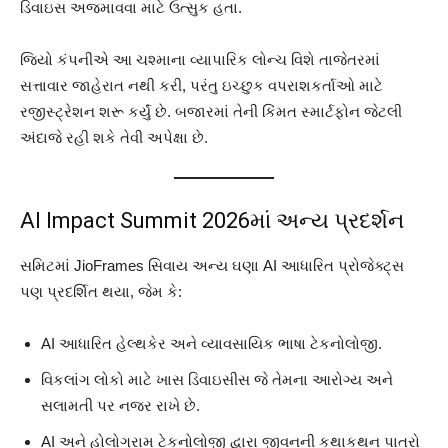
ડિવાઇસ અજમાવવા માટે ઉત્સુક હતા.
જિયો કંપનીએ આ ચશ્માના વ્યાપારિક લોન્ચ વિશે તાજેતરમાં
સત્તાવાર જાહેરાત નથી કરી, પરંતુ ઇચ્છુક વપરાશકર્તાઓ માટે
રજીસ્ટ્રેશન શરૂ કર્યું છે. બજારમાં તેની કિંમત સ્માર્ટફોન જેટલી
અંદાજે રહી શકે તેવી અપેક્ષા છે.
AI Impact Summit 2026માં અન્ય પ્રદર્શન
સમિટમાં JioFrames સિવાય અન્ય ઘણા AI આધારિત પ્રોજેક્ટ્સ
પણ પ્રદર્શિત થયા, જેમ કે:
AI આધારિત હેલ્થકેર અને વ્યાવસાયિક ભાષા ટેકનોલોજી.
વિકલાંગ લોકો માટે ખાસ ડિવાઇસીસ જે તેમના આરોગ્ય અને
સલામતી પર નજર રાખે છે.
AI અને હોલોગ્રામ ટેકનોલોજી દ્વારા જીવનની કથાકથન પાત્રો