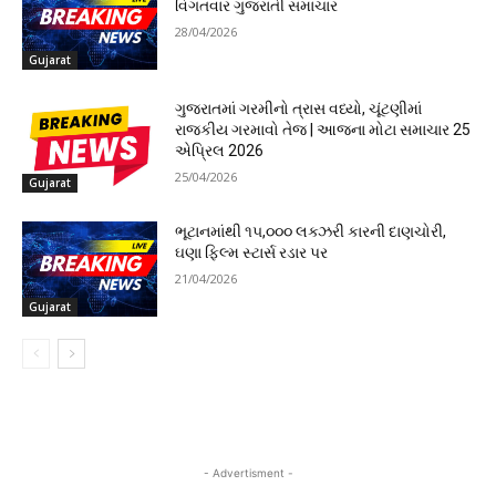
વિગતવાર ગુજરાતી સમાચાર
28/04/2026
Gujarat
ગુજરાતમાં ગરમીનો ત્રાસ વધ્યો, ચૂંટણીમાં
રાજકીય ગરમાવો તેજ | આજના મોટા સમાચાર 25
એપ્રિલ 2026
25/04/2026
Gujarat
ભૂટાનમાંથી ૧૫,૦૦૦ લક્ઝરી કારની દાણચોરી,
ઘણા ફિલ્મ સ્ટાર્સ રડાર પર
21/04/2026
Gujarat
- Advertisment -