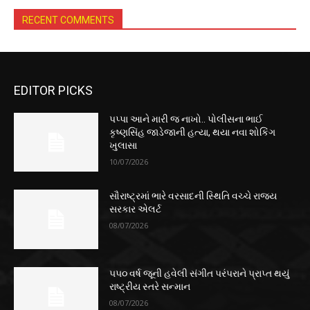
RECENT COMMENTS
EDITOR PICKS
પપ્પા આને મારી જ નાખો.. પોલીસના ભાઈ
કૃષ્ણસિંહ જાડેજાની હત્યા, થયા નવા શોકિંગ
ખુલાસા
10/07/2026
સૌરાષ્ટ્રમાં ભારે વરસાદની સ્થિતિ વચ્ચે રાજ્ય
સરકાર એલર્ટ
08/07/2026
૫૫૦ વર્ષ જૂની હવેલી સંગીત પરંપરાને પ્રાપ્ત થયું
રાષ્ટ્રીય સ્તરે સન્માન
08/07/2026