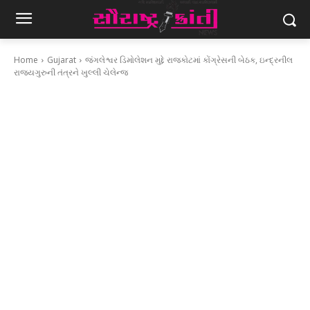
Home
Gujarat
જંગલેશ્વર ડિમોલેશન મુદ્દે રાજકોટમાં કોંગ્રેસની બેઠક, ઇન્દ્રનીલ
રાજ્યગુરુની તંત્રને ખુલ્લી ચેલેન્જ