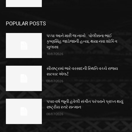
POPULAR POSTS
પપ્પા આને મારી જ નાખો.. પોલીસના ભાઈ
કૃષ્ણસિંહ જાડેજાની હત્યા, થયા નવા શોકિંગ
ખુલાસા
10/07/2026
સૌરાષ્ટ્રમાં ભારે વરસાદની સ્થિતિ વચ્ચે રાજ્ય
સરકાર એલર્ટ
08/07/2026
૫૫૦ વર્ષ જૂની હવેલી સંગીત પરંપરાને પ્રાપ્ત થયું
રાષ્ટ્રીય સ્તરે સન્માન
08/07/2026