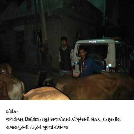
શીર્ષક:
જંગલેશ્વર ડિમોલેશન મુદ્દે રાજકોટમાં કોંગ્રેસની બેઠક, ઇન્દ્રનીલ
રાજ્યગુરુની તંત્રને ખુલ્લી ચેલેન્જ