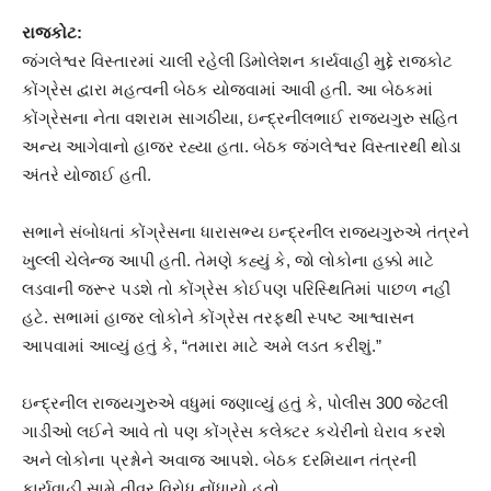
રાજકોટ:
જંગલેશ્વર વિસ્તારમાં ચાલી રહેલી ડિમોલેશન કાર્યવાહી મુદ્દે રાજકોટ
કોંગ્રેસ દ્વારા મહત્વની બેઠક યોજવામાં આવી હતી. આ બેઠકમાં
કોંગ્રેસના નેતા વશરામ સાગઠીયા, ઇન્દ્રનીલભાઈ રાજ્યગુરુ સહિત
અન્ય આગેવાનો હાજર રહ્યા હતા. બેઠક જંગલેશ્વર વિસ્તારથી થોડા
અંતરે યોજાઈ હતી.
સભાને સંબોધતાં કોંગ્રેસના ધારાસભ્ય ઇન્દ્રનીલ રાજ્યગુરુએ તંત્રને
ખુલ્લી ચેલેન્જ આપી હતી. તેમણે કહ્યું કે, જો લોકોના હક્કો માટે
લડવાની જરૂર પડશે તો કોંગ્રેસ કોઈપણ પરિસ્થિતિમાં પાછળ નહીં
હટે. સભામાં હાજર લોકોને કોંગ્રેસ તરફથી સ્પષ્ટ આશ્વાસન
આપવામાં આવ્યું હતું કે, “તમારા માટે અમે લડત કરીશું.”
ઇન્દ્રનીલ રાજ્યગુરુએ વધુમાં જણાવ્યું હતું કે, પોલીસ 300 જેટલી
ગાડીઓ લઈને આવે તો પણ કોંગ્રેસ કલેક્ટર કચેરીનો ઘેરાવ કરશે
અને લોકોના પ્રશ્નોને અવાજ આપશે. બેઠક દરમિયાન તંત્રની
કાર્યવાહી સામે તીવ્ર વિરોધ નોંધાયો હતો.