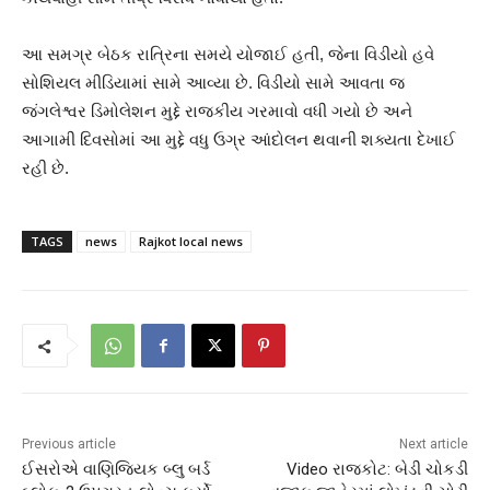
આ સમગ્ર બેઠક રાત્રિના સમયે યોજાઈ હતી, જેના વિડીયો હવે
સોશિયલ મીડિયામાં સામે આવ્યા છે. વિડીયો સામે આવતા જ
જંગલેશ્વર ડિમોલેશન મુદ્દે રાજકીય ગરમાવો વધી ગયો છે અને
આગામી દિવસોમાં આ મુદ્દે વધુ ઉગ્ર આંદોલન થવાની શક્યતા દેખાઈ
રહી છે.
TAGS
news
Rajkot local news
Previous article
Next article
ઈસરોએ વાણિજ્યિક બ્લુ બર્ડ
Video રાજકોટ: બેડી ચોકડી