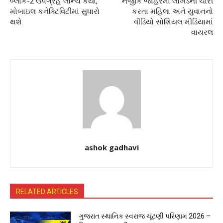
બ્લોક-2 ઉપગ્રહ લોન્ચ કર્યો,
નજીક જાહેરમાં લોખંડની ચોરી
મોબાઇલ કનેક્ટિવિટીમાં સુધારો
કરતા મહિલા અને યુવાનનો
થશે
વીડિયો સોશિયલ મીડિયામાં
વાયરલ
ashok gadhavi
RELATED ARTICLES
ગુજરાત સ્થાનિક સ્વરાજ ચૂંટણી પરિણામ 2026 –