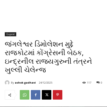
Gujarat
જંગલેશ્વર ડિમોલેશન મુદ્દે
રાજકોટમાં કોંગ્રેસની બેઠક,
ઇન્દ્રનીલ રાજ્યગુરુની તંત્રને
ખુલ્લી ચેલેન્જ
By
ashok gadhavi
24/12/2025
117
0