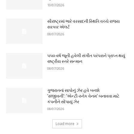
10/07/2026
સૌરાષ્ટ્રમાં ભારે વરસાદની સ્થિતિ વચ્ચે રાજ્ય
સરકાર એલર્ટ
08/07/2026
૫૫૦ વર્ષ જૂની હવેલી સંગીત પરંપરાને પ્રાપ્ત થયું
રાષ્ટ્રીય સ્તરે સન્માન
08/07/2026
ગુજરાતનાં સાપોનું ઝેર હવે બનશે
‘સંજીવની’: ‘એન્ટી-સ્નેક વેનમ’ બનાવવા માટે
કંપનીને સોંપાયું ઝેર
08/07/2026
Load more