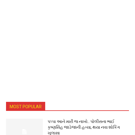
MOST POPULAR
પપ્પા આને મારી જ નાખો.. પોલીસના ભાઈ
કૃષ્ણસિંહ જાડેજાની હત્યા, થયા નવા શોકિંગ
ખુલાસા