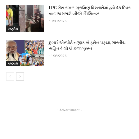
LPG ગેસ સંકટ: ગ્રામિણ વિસ્તારોમાં હવે 45 દિવસ
બાદ જ મળશે બીજો સિલિન્ડર
13/03/2026
રાષ્ટ્રીય
દુબઈ એરપોર્ટ નજીક બે ડ્રોન પડ્યા, ભારતીય
સહિત 4 લોકો ઇજાગ્રસ્ત
11/03/2026
રાષ્ટ્રીય
- Advertisment -