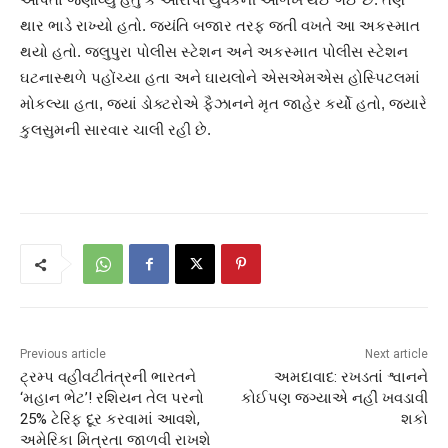
થાર ભાડે રાખ્યો હતો. જયંતિ બજાર તરફ જતી વખતે આ અકસ્માત
થયો હતો. જલુપુરા પોલીસ સ્ટેશન અને અકસ્માત પોલીસ સ્ટેશન
ઘટનાસ્થળે પહોંચ્યા હતા અને ઘાયલોને એસએમએસ હોસ્પિટલમાં
મોકલ્યા હતા, જ્યાં ડોક્ટરોએ ફૈઝાનને મૃત જાહેર કર્યો હતો, જ્યારે
કુલસુમની સારવાર ચાલી રહી છે.
Previous article
Next article
ટ્રમ્પ વહીવટીતંત્રની ભારતને
અમદાવાદ: રખડતાં શ્વાનને
‘મહાન ભેટ’! રશિયન તેલ પરનો
કોઈપણ જગ્યાએ નહીં ખવડાવી
25% ટેરિફ દૂર કરવામાં આવશે,
શકો
અમેરિકા મિત્રતા જાળવી રાખશે