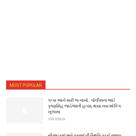
MOST POPULAR
પપ્પા આને મારી જ નાખો.. પોલીસના ભાઈ
કૃષ્ણસિંહ જાડેજાની હત્યા, થયા નવા શોકિંગ
ખુલાસા
10/07/2026
સૌરાષ્ટ્રમાં ભારે વરસાદની સ્થિતિ વચ્ચે રાજ્ય