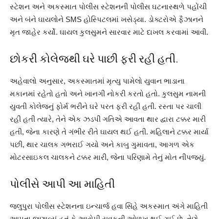
સ્ટેશન અને અકસ્માત પોલીસ સ્ટેશનની પોલીસ ઘટનાસ્થળે પહોંચી
અને બંને ઘાયલોને SMS હોસ્પિટલમાં ખસેડ્યા. ડોક્ટરોએ ફૈઝાનને
મૃત જાહેર કર્યો. ઘાયલ કુલસુમને સારવાર માટે દાખલ કરવામાં આવી.
છોકરી કોલેજથી ઘરે પાછી ફરી રહી હતી.
અહેવાલો અનુસાર, અકસ્માતમાં મૃત્યુ પામેલો યુવાન ભાડાના
મકાનમાં રહેતો હતો અને ખાનગી નોકરી કરતો હતો. કુલસુમ નામની
યુવતી કોલેજનું ફોર્મ ભરીને ઘરે પરત ફરી રહી હતી. રસ્તા પર ચાલી
રહી હતી ત્યારે, તેને એક ઝડપી ગતિએ આવતા થાર દ્વારા ટક્કર મારી
હતી, જેના કારણે તે ગંભીર રીતે ઘાયલ થઈ હતી. મહિલાને ટક્કર માર્યા
પછી, થાર ચાલક ગભરાઈ ગયો અને કાબુ ગુમાવતા, આગળ એક
મોટરસાઇકલ ચાલકને ટક્કર મારી, જેના પરિણામે તેનું મોત નીપજ્યું.
પોલીસે આપી આ માહિતી
જલુપુરા પોલીસ સ્ટેશનના ઇન્ચાર્જ હવા સિંહે અકસ્માત અંગે માહિતી
આપતા જણાવ્યું હતું કે આરોપી યુવકની ઓળખ થઈ ગઈ છે. તેણે