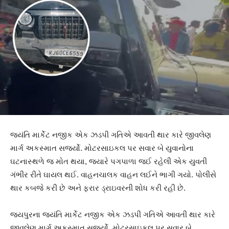
જયંતિ માર્કેટ નજીક એક ઝડપી ગતિએ આવતી થાર કારે જીવલેણ
માર્ગ અકસ્માત સર્જ્યો. મોટરસાઇકલ પર સવાર બે યુવાનોના
ઘટનાસ્થળે જ મોત થયા, જ્યારે પગપાળા જઈ રહેલી એક યુવતી
ગંભીર રીતે ઘાયલ થઈ. વાહનચાલક વાહન લઈને ભાગી ગયો. પોલીસે
થાર કબજે કરી છે અને ફરાર ડ્રાઇવરની શોધ કરી રહી છે.
જયપુરના જયંતિ માર્કેટ નજીક એક ઝડપી ગતિએ આવતી થાર કારે
જીવલેણ માર્ગ અકસ્માત સર્જ્યો. મોટરસાઇકલ પર સવાર બે