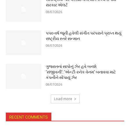
સરકાર એલર્ટ
08/07/2026
૫૫૦ વર્ષ જૂની હવેલી સંગીત પરંપરાને પ્રાપ્ત થયું
રાષ્ટ્રીય સ્તરે સન્માન
08/07/2026
ગુજરાતનાં સાપોનું ઝેર હવે બનશે
‘સંજીવની’: ‘એન્ટી-સ્નેક વેનમ’ બનાવવા માટે
કંપનીને સોંપાયું ઝેર
08/07/2026
Load more
RECENT COMMENTS