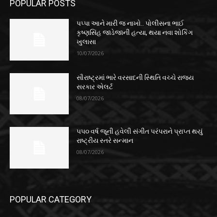
POPULAR POSTS
પપ્પા આને મારી જ નાખો.. પોલીસના ભાઈ
કૃષ્ણસિંહ જાડેજાની હત્યા, થયા નવા શોકિંગ
ખુલાસા
10/07/2026
સૌરાષ્ટ્રમાં ભારે વરસાદની સ્થિતિ વચ્ચે રાજ્ય
સરકાર એલર્ટ
08/07/2026
૫૫૦ વર્ષ જૂની હવેલી સંગીત પરંપરાને પ્રાપ્ત થયું
રાષ્ટ્રીય સ્તરે સન્માન
08/07/2026
POPULAR CATEGORY