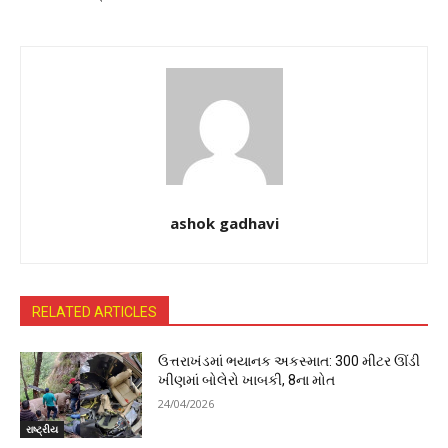
ashok gadhavi
RELATED ARTICLES
ઉત્તરાખંડમાં ભયાનક અકસ્માત: 300 મીટર ઊંડી
ખીણમાં બોલેરો ખાબકી, 8ના મોત
24/04/2026
રાષ્ટ્રીય