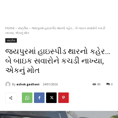
Home
રાષ્ટ્રીય
જયપુરમાં હાઇસ્પીડ થારનો કહેર... બે બાઇક સવારોને કચડી
નાખ્યા, એકનું મોત
રાષ્ટ્રીય
જયપુરમાં હાઇસ્પીડ થારનો કહેર…
બે બાઇક સવારોને કચડી નાખ્યા,
એકનું મોત
By
ashok gadhavi
24/01/2026
89
0