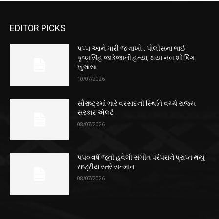
EDITOR PICKS
પપ્પા આને મારી જ નાખો.. પોલીસના ભાઈ
કૃષ્ણસિંહ જાડેજાની હત્યા, થયા નવા શોકિંગ
ખુલાસા
10/07/2026
સૌરાષ્ટ્રમાં ભારે વરસાદની સ્થિતિ વચ્ચે રાજ્ય
સરકાર એલર્ટ
08/07/2026
૫૫૦ વર્ષ જૂની હવેલી સંગીત પરંપરાને પ્રાપ્ત થયું
રાષ્ટ્રીય સ્તરે સન્માન
08/07/2026