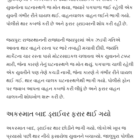
યુવાનોના ઘટનાસ્થળે જ મોત થયા, જ્યારે પગપાળા જઈ રહેલી એક
યુવતી ગંભીર રીતે ઘાયલ થઈ. વાહનચાલક વાહન લઈને ભાગી ગયો.
પોલીસે થાર કબજે કરી છે અને ફરાર ડ્રાઇવરની શોધ કરી રહી છે.
જયપુર: રાજસ્થાનની રાજધાની જયપુરમાં એક ઝડપી ગતિએ
આવતા થાર વાહને રસ્તા પર ભારે તબાહી મચાવી દીધી. જયંતિ
માર્કેટના ચાર રસ્તા પાસે મોટરસાઇકલ ચલાવતા એક યુવાનને ટક્કર
મારી, જેના કારણે તેનું ઘટનાસ્થળે જ મોત થયું. પગપાળા ચાલી રહેલી
એક યુવતીને પણ તેણે કચડી નાખી, જેના કારણે તે ગંભીર રીતે ઘાયલ
થઈ ગઈ. થાર વાહન ચાલક ઘટનાસ્થળેથી ભાગી ગયો. પોલીસે ફોન
પર જવાબ આપતા વાહન કબજે કરી લીધું છે અને ફરાર વાહન
ચાલકની શોધખોળ શરૂ કરી છે.
અકસ્માત બાદ ડ્રાઈવર ફરાર થઈ ગયો
અકસ્માત બાદ, ડ્રાઈવર થાર છોડીને ભાગી ગયો. લોકોએ ખૂબ જ
પ્રયાસો પછી થાર નીચે ફસાયેલા યુવાનને બચાવ્યો. જાલુપુરા પોલીસ