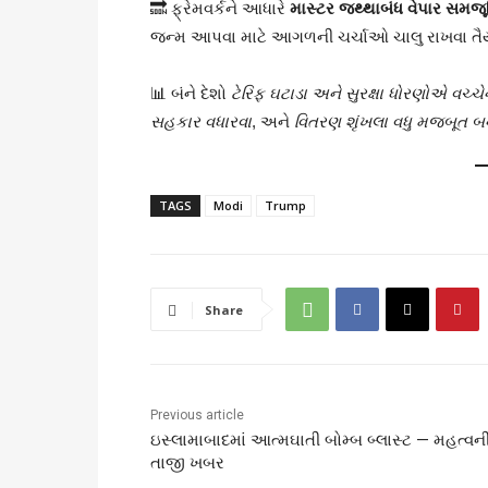
🔜 ફ્રેમવર્કને આધારે
માસ્ટર જથ્થાબંધ વેપાર સમજૂ
જન્મ આપવા માટે આગળની ચર્ચાઓ ચાલુ રાખવા તૈય
📊 બંને દેશો
ટેરિફ ઘટાડા અને સુરક્ષા ધોરણોએ વચ્ચ
સહકાર વધારવા
, અને
વિતરણ શૃંખલા વધુ મજબૂત બ
TAGS
Modi
Trump
Share
Previous article
ઇસ્લામાબાદમાં આત્મઘાતી બોમ્બ બ્લાસ્ટ — મહત્વન
તાજી ખબર