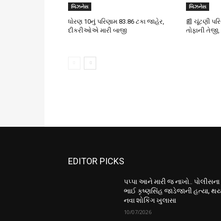
બિઝનેસ
બિઝનેસ
ધોરણ 10નું પરિણામ 83.86 ટકા જાહેર,
📰 ચૂંટણી પર
દીકરીઓએ મારી બાજી
તોફાની તેજી,
EDITOR PICKS
પપ્પા આને મારી જ નાખો.. પોલીસના
ભાઈ કૃષ્ણસિંહ જાડેજાની હત્યા, થય
નવા શોકિંગ ખુલાસા
10/07/2026