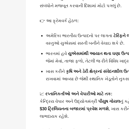
સંબંધોને મજબૂત કરવાની દિશામાં મોટો પગલું છે.
👉 આ ફ્રેમવર્ક હેઠળ:
અમેરિકા ભારતીય ઉત્પાદનો પર લાગતા
ટેરિફને 
વસ્તુઓ યુએસમાં સસ્તી બનીને વેચાઇ શકે છે.
ભારતમાં હવે
યુએસમાંથી આયાત થતા ઘણા ઉત્પાદન
જેમાં મેવાં, તાજા ફળો, તેટલી જ રીતે વિવિધ ખ
ખાસ કરીને
કૃષિ અને ડેરી ક્ષેત્રનાં સંવેદનશીલ
રાખવામાં આવ્યા છે જેથી સ્થાનિક ખેડૂતોને નુક
📈
રપ્તાનિકર્તાઓ અને વેપારીઓ માટે તક:
કેન્દ્રિય વેપાર અને ઉદ્યોગમંત્રી
પીયુષ ગોયલ
નું ક
$30 ટ્રિલિયનના બજારમાં પ્રવેશ મળશે
, ખાસ કરીન
લાભદાયક રહેશે.