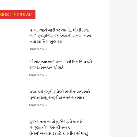
MOST POPULAR
પપ્પા આને મારી જ નાખો.. પોલીસના
ભાઈ કૃષ્ણસિંહ જાડેજાની હત્યા, થયા
નવા શોકિંગ ખુલાસા
10/07/2026
સૌરાષ્ટ્રમાં ભારે વરસાદની સ્થિતિ વચ્ચે
રાજ્ય સરકાર એલર્ટ
08/07/2026
૫૫૦ વર્ષ જૂની હવેલી સંગીત પરંપરાને
પ્રાપ્ત થયું રાષ્ટ્રીય સ્તરે સન્માન
08/07/2026
ગુજરાતનાં સાપોનું ઝેર હવે બનશે
‘સંજીવની’: ‘એન્ટી-સ્નેક
વેનમ’ બનાવવા માટે કંપનીને સોંપાયું