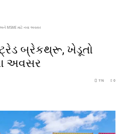
ૂતો અને MSME માટે નવા અવસર
ેડ બ્રેકથ્રૂ, ખેડૂતો
વા અવસર
116
0