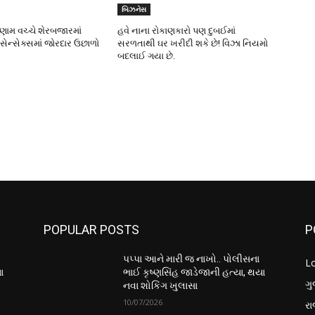
બિઝનેસ
િણામ વચ્ચે શેરબજારમાં
હવે નાના રોકાણકારો પણ દુબઈમાં
 સેન્સેક્સમાં જોરદાર ઉછાળો
સરળતાથી ઘર ખરીદી શકે છે! વિઝા નિયમો
બદલાઈ ગયા છે.
POPULAR POSTS
P
પપ્પા આને મારી જ નાખો.. પોલીસના
L
ા
ભાઈ કૃષ્ણસિંહ જાડેજાની હત્યા, થયા
ગુ
નવા શોકિંગ ખુલાસા
10/07/2026
ર