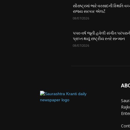
સૌરાષ્ટ્રમાં ભારે વરસાદની સ્થિતિ વચ્
રાજ્ય સરકાર એલર્ટ
08/07/2026
૫૫૦ વર્ષ જૂની હવેલી સંગીત પરંપરાન
પ્રાપ્ત થયું રાષ્ટ્રીય સ્તરે સન્માન
08/07/2026
AB
Saur
Rajko
Ente
Cont