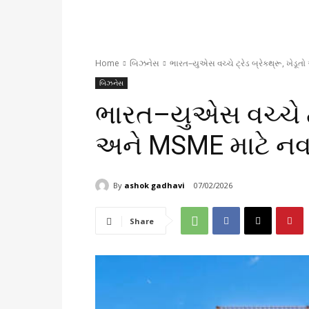
Home
બિઝનેસ
ભારત–યુએસ વચ્ચે ટ્રેડ બ્રેકથ્રૂ, ખેડ
બિઝનેસ
ભારત–યુએસ વચ્ચે ટ્ર
અને MSME માટે ન
By
ashok gadhavi
07/02/2026
Share