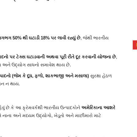
લગભગ 50% થી ઘટાડી 18% પર લાવી રહ્યું છે
, જેથી ભારતીય
ો પર ટેક્સ ઘટાડવાની અથવા પૂરી રીતે દૂર કરવાની યોજના છે
,
ાદ્ય અને ઉદ્યોગ સાધનો સમાવેશ થાય છે.
 ઉત્પાદનો (જેમ કે દૂધ, ફળો, શાકભાજી અને મસાલા)
સુરક્ષા હેઠળ
સાન ન થાય.
હેવું છે કે આ ફ્રેમવર્કથી ભારતીય ઉત્પાદકોને
અમેરિકાના આશરે
ે નાના અને મધ્યમ ઉદ્યોગો, ખેડૂતો અને માછીમારો માટે