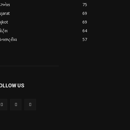
િઝનેસ
75
jarat
69
jkot
69
ોર્ટ્સ
64
તરાષ્ટ્રીય
57
OLLOW US