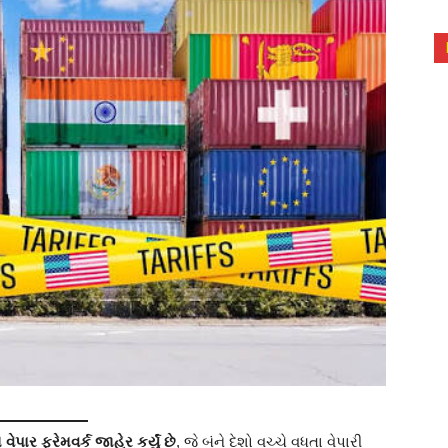
ાર ફ્રેમવર્ક જાહેર કર્યું છે
, જે બંને દેશો વચ્ચે વધતા વેપારી