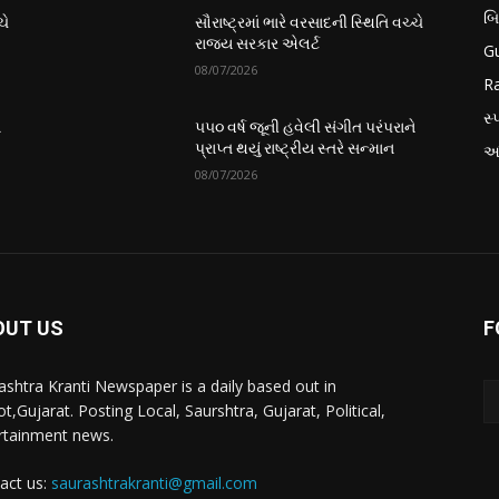
બ
ચે
સૌરાષ્ટ્રમાં ભારે વરસાદની સ્થિતિ વચ્ચે
રાજ્ય સરકાર એલર્ટ
Gu
08/07/2026
Ra
સ્પ
ે
૫૫૦ વર્ષ જૂની હવેલી સંગીત પરંપરાને
પ્રાપ્ત થયું રાષ્ટ્રીય સ્તરે સન્માન
આં
08/07/2026
OUT US
F
ashtra Kranti Newspaper is a daily based out in
t,Gujarat. Posting Local, Saurshtra, Gujarat, Political,
rtainment news.
act us:
saurashtrakranti@gmail.com