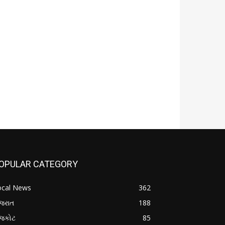
OPULAR CATEGORY
ocal News
362
જરાત
188
ાજકોટ
85