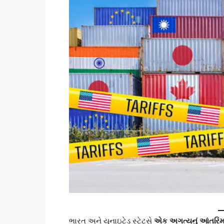
ભારત અને યુનાઇટેડ સ્ટેટ્સે
એક અગત્યનું આંતરિમ વેપ