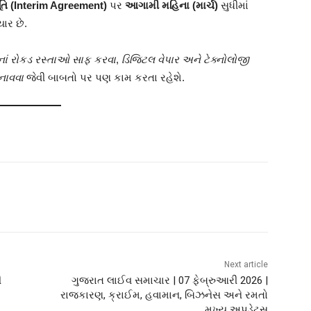
તિ (Interim Agreement)
પર
આગામી મહિના (માર્ચ)
સુધીમાં
ાર છે.
ેનાં રોકડ રસ્તાઓ સાફ કરવા
,
ડિજિટલ વેપાર અને ટેક્નોલોજી
નાવવા
જેવી બાબતો પર પણ કામ કરતા રહેશે.
Next article
ી
ગુજરાત લાઈવ સમાચાર | 07 ફેબ્રુઆરી 2026 |
રાજકારણ, ક્રાઈમ, હવામાન, બિઝનેસ અને રમતો
મુખ્ય અપડેટ્સ