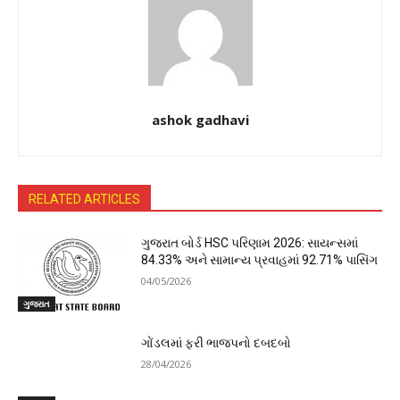
ashok gadhavi
RELATED ARTICLES
ગુજરાત બોર્ડ HSC પરિણામ 2026: સાયન્સમાં
84.33% અને સામાન્ય પ્રવાહમાં 92.71% પાસિંગ
04/05/2026
ગુજરાત
ગોંડલમાં ફરી ભાજપનો દબદબો
28/04/2026