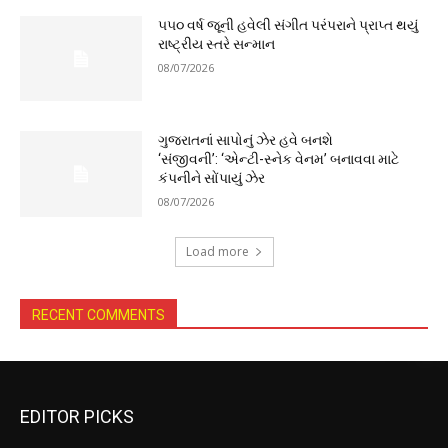
૫૫૦ વર્ષ જૂની હવેલી સંગીત પરંપરાને પ્રાપ્ત થયું
રાષ્ટ્રીય સ્તરે સન્માન
08/07/2026
ગુજરાતનાં સાપોનું ઝેર હવે બનશે
‘સંજીવની’: ‘એન્ટી-સ્નેક વેનમ’ બનાવવા માટે
કંપનીને સોંપાયું ઝેર
08/07/2026
Load more
RECENT COMMENTS
EDITOR PICKS