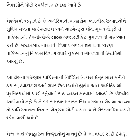
નિકાસોને મોટો સ્પર્ધાત્મક દબાણ આપે છે.
વિશ્લેષકો જણાવે છે કે અમેરિકાની બજારોમાં ભારતીય ઉત્પાદનોને
સુવિધા મળતા જ ટેક્ષટાઇલ અને ગારમેન્ટ્સ જેવા મુખ્ય ક્ષેત્રોમાં
પાકિસ્તાની કંપનીઓએ свою બજારટીકિટ ગુમાવવાની શરૂઆત
કરી છે. જ્યારબાદ ભારતની વિશાળ બજાર ક્ષમતાના કારણે
પાકિસ્તાનનું નિકાસ વિભાગ વધારે નુકસાન ભોગવવાની સ્થિતિમાં
આવ્યું છે.
આ ડીલના પરિણામે પાકિસ્તાની નિર્દેશિત નિકાસ ક્ષેત્રે ખાસ કરીને
કપાસ, ટેક્ષટાઇલ અને લેધર ઉત્પાદનોને યુરોપ અને અમેરિકામાં
પ્રતિસ્પર્ધામાં પાછો રહેવાનો ભય વ્યક્ત કરવામાં આવ્યો છે. ઉદ્યોગ
આગેવાનો કહે છે કે જો સમયસર સરકારિય પગલાં ન લેવામાં આવ્યા
તો પાકિસ્તાનના નિકાસ ક્ષેત્રમાં મોટી ઘટાડા અને રોજગારીમાં ઘટાડો
જોવા મળી શકે છે.
વિશ્વ અર્થવ્યવહારના નિષ્ણાતોનું માનવું છે કે આ વેપાર સોદો દક્ષિણ