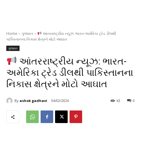
Home
ગુજરાત
આંતરરાષ્ટ્રીય ન્યૂઝ: ભારત-અમેરિકા ટ્રેડ ડીલથી
પાકિસ્તાનના નિકાસ ક્ષેત્રને મોટો આઘાત
ગુજરાત
આંતરરાષ્ટ્રીય ન્યૂઝ: ભારત-
અમેરિકા ટ્રેડ ડીલથી પાકિસ્તાનના
નિકાસ ક્ષેત્રને મોટો આઘાત
By
ashok gadhavi
04/02/2026
63
0