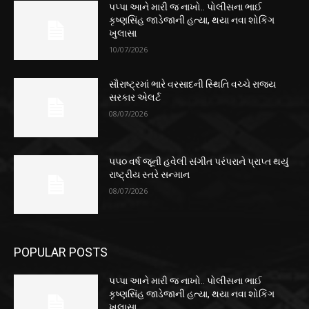
પપ્પા આને મારી જ નાખો.. પોલીસના ભાઈ
કૃષ્ણસિંહ જાડેજાની હત્યા, થયા નવા શોકિંગ
ખુલાસા
10/07/2026
સૌરાષ્ટ્રમાં ભારે વરસાદની સ્થિતિ વચ્ચે રાજ્ય
સરકાર એલર્ટ
08/07/2026
૫૫૦ વર્ષ જૂની હવેલી સંગીત પરંપરાને પ્રાપ્ત થયું
રાષ્ટ્રીય સ્તરે સન્માન
08/07/2026
POPULAR POSTS
પપ્પા આને મારી જ નાખો.. પોલીસના ભાઈ
કૃષ્ણસિંહ જાડેજાની હત્યા, થયા નવા શોકિંગ
ખુલાસા