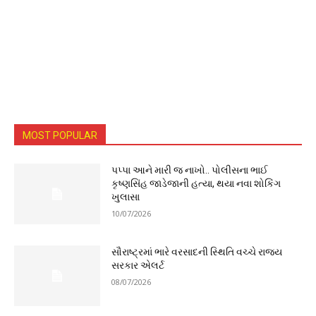
MOST POPULAR
પપ્પા આને મારી જ નાખો.. પોલીસના ભાઈ
કૃષ્ણસિંહ જાડેજાની હત્યા, થયા નવા શોકિંગ
ખુલાસા
10/07/2026
સૌરાષ્ટ્રમાં ભારે વરસાદની સ્થિતિ વચ્ચે રાજ્ય
સરકાર એલર્ટ
08/07/2026