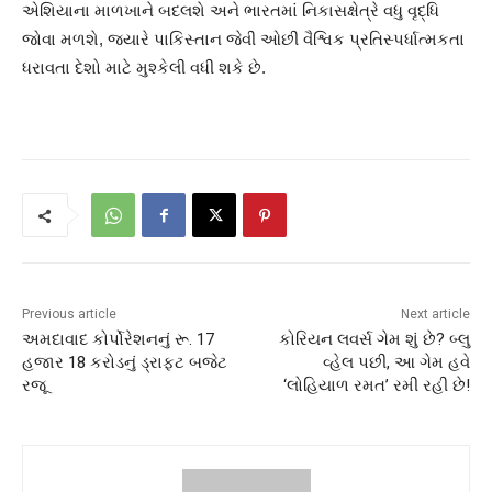
એશિયાના માળખાને બદલશે અને ભારતમાં નિકાસક્ષેત્રે વધુ વૃદ્ધિ
જોવા મળશે, જ્યારે પાકિસ્તાન જેવી ઓછી વૈશ્વિક પ્રતિસ્પર્ધાત્મકતા
ધરાવતા દેશો માટે મુશ્કેલી વધી શકે છે.
Previous article
Next article
અમદાવાદ કોર્પોરેશનનું રૂ. 17
કોરિયન લવર્સ ગેમ શું છે? બ્લુ
હજાર 18 કરોડનું ડ્રાફ્ટ બજેટ
વ્હેલ પછી, આ ગેમ હવે
રજૂ
‘લોહિયાળ રમત’ રમી રહી છે!