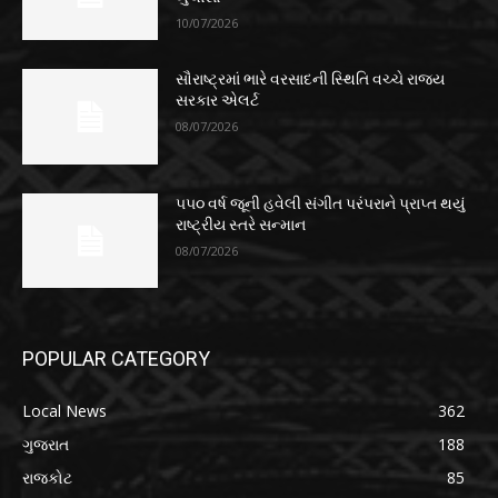
10/07/2026
સૌરાષ્ટ્રમાં ભારે વરસાદની સ્થિતિ વચ્ચે રાજ્ય
સરકાર એલર્ટ
08/07/2026
૫૫૦ વર્ષ જૂની હવેલી સંગીત પરંપરાને પ્રાપ્ત થયું
રાષ્ટ્રીય સ્તરે સન્માન
08/07/2026
POPULAR CATEGORY
Local News
362
ગુજરાત
188
રાજકોટ
85