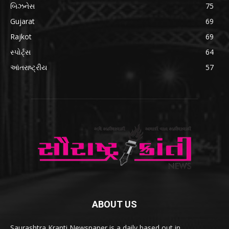
બિઝનેસ
75
Gujarat
69
Rajkot
69
સ્પોર્ટ્સ
64
આંતરાષ્ટ્રીય
57
ABOUT US
Saurashtra Kranti Newspaper is a daily based out in