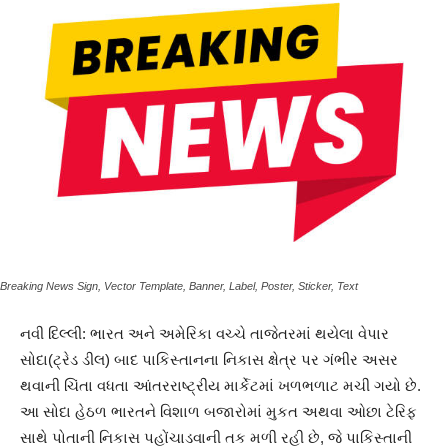
Breaking News Sign, Vector Template, Banner, Label, Poster, Sticker, Text
નવી દિલ્લી: ભારત અને અમેરિકા વચ્ચે તાજેતરમાં થયેલા વેપાર
સોદા(ટ્રેડ ડીલ) બાદ પાકિસ્તાનના નિકાસ ક્ષેત્ર પર ગંભીર અસર
થવાની ચિંતા વધતા આંતરરાષ્ટ્રીય માર્કેટમાં ખળભળાટ મચી ગયો છે.
આ સોદા હેઠળ ભારતને વિશાળ બજારોમાં મુકત અથવા ઓછા ટેરિફ
સાથે પોતાની નિકાસ પહોંચાડવાની તક મળી રહી છે, જે પાકિસ્તાની