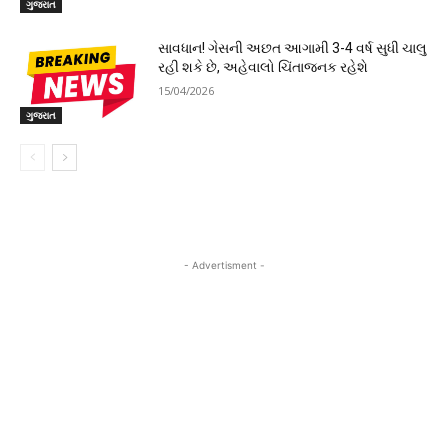
ગુજરાત
સાવધાન! ગેસની અછત આગામી 3-4 વર્ષ સુધી ચાલુ
રહી શકે છે, અહેવાલો ચિંતાજનક રહેશે
15/04/2026
ગુજરાત
- Advertisment -