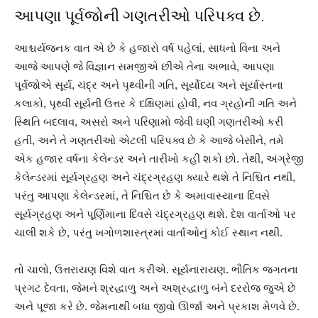
આપણા પૂર્વજોની ગણતરીઓ પરિપક્વ છે.
આશ્ચર્યજનક વાત એ છે કે હજારો વર્ષ પહેલાં, સાધનો વિના અને
આજે આપણે જે વિજ્ઞાન સમજીએ છીએ તેના અભાવે, આપણા
પૂર્વજોએ સૂર્ય, ચંદ્ર અને પૃથ્વીની ગતિ, સૂર્યોદય અને સૂર્યાસ્તના
કલાકો, પૃથ્વી સૂર્યની ઉત્તર કે દક્ષિણમાં હોવી, નવ ગ્રહોની ગતિ અને
સ્થિતિ બદલાવ, અસરો અને પરિણામો જેવી ઘણી ગણતરીઓ કરી
હતી, અને તે ગણતરીઓ એટલી પરિપક્વ છે કે આજે બેસીને, તમે
એક હજાર વર્ષના કેલેન્ડર અને તારીખો કહી શકો છો. તેથી, અંગ્રેજી
કેલેન્ડરમાં સૂર્યગ્રહણ અને ચંદ્રગ્રહણ ક્યારે થશે તે નિશ્ચિત નથી,
પરંતુ આપણા કેલેન્ડરમાં, તે નિશ્ચિત છે કે અમાવાસ્યાના દિવસે
સૂર્યગ્રહણ અને પૂર્ણિમાના દિવસે ચંદ્રગ્રહણ થશે. દેશ વાર્તાઓ પર
ચાલી શકે છે, પરંતુ ખગોળશાસ્ત્રમાં વાર્તાઓનું કોઈ સ્થાન નથી.
તો ચાલો, ઉત્તરાયણ વિશે વાત કરીએ. સૂર્યનારાયણ. ભૌતિક જગતના
પ્રગટ દેવતા, જેમને શ્રદ્ધાળુ અને અશ્રદ્ધાળુ બંને દરરોજ જુએ છે
અને પૂજા કરે છે. જેમનાથી બધા જીવો ઊર્જા અને પ્રકાશ મેળવે છે.