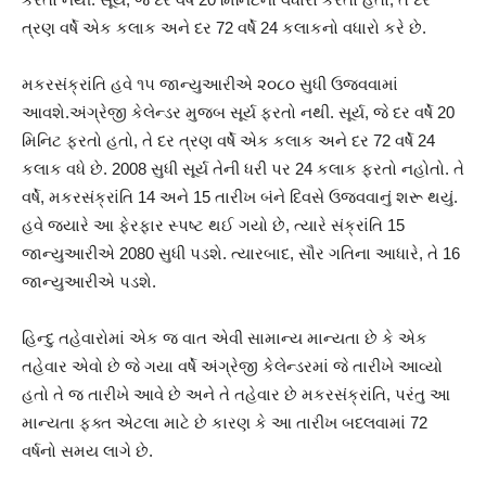
ત્રણ વર્ષે એક કલાક અને દર 72 વર્ષે 24 કલાકનો વધારો કરે છે.
મકરસંક્રાંતિ હવે ૧૫ જાન્યુઆરીએ ૨૦૮૦ સુધી ઉજવવામાં
આવશે.અંગ્રેજી કેલેન્ડર મુજબ સૂર્ય ફરતો નથી. સૂર્ય, જે દર વર્ષે 20
મિનિટ ફરતો હતો, તે દર ત્રણ વર્ષે એક કલાક અને દર 72 વર્ષે 24
કલાક વધે છે. 2008 સુધી સૂર્ય તેની ધરી પર 24 કલાક ફરતો નહોતો. તે
વર્ષે, મકરસંક્રાંતિ 14 અને 15 તારીખ બંને દિવસે ઉજવવાનું શરૂ થયું.
હવે જ્યારે આ ફેરફાર સ્પષ્ટ થઈ ગયો છે, ત્યારે સંક્રાંતિ 15
જાન્યુઆરીએ 2080 સુધી પડશે. ત્યારબાદ, સૌર ગતિના આધારે, તે 16
જાન્યુઆરીએ પડશે.
હિન્દુ તહેવારોમાં એક જ વાત એવી સામાન્ય માન્યતા છે કે એક
તહેવાર એવો છે જે ગયા વર્ષે અંગ્રેજી કેલેન્ડરમાં જે તારીખે આવ્યો
હતો તે જ તારીખે આવે છે અને તે તહેવાર છે મકરસંક્રાંતિ, પરંતુ આ
માન્યતા ફક્ત એટલા માટે છે કારણ કે આ તારીખ બદલવામાં 72
વર્ષનો સમય લાગે છે.