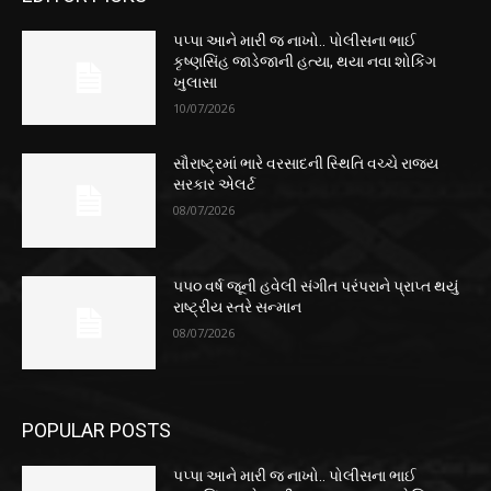
પપ્પા આને મારી જ નાખો.. પોલીસના ભાઈ
કૃષ્ણસિંહ જાડેજાની હત્યા, થયા નવા શોકિંગ
ખુલાસા
10/07/2026
સૌરાષ્ટ્રમાં ભારે વરસાદની સ્થિતિ વચ્ચે રાજ્ય
સરકાર એલર્ટ
08/07/2026
૫૫૦ વર્ષ જૂની હવેલી સંગીત પરંપરાને પ્રાપ્ત થયું
રાષ્ટ્રીય સ્તરે સન્માન
08/07/2026
POPULAR POSTS
પપ્પા આને મારી જ નાખો.. પોલીસના ભાઈ