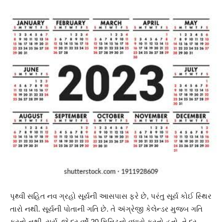
પૃથ્વી સહિત નવ ગ્રહો સૂર્યની આસપાસ ફરે છે, પરંતુ સૂર્ય કોઈ સ્થિર
તારો નથી. સૂર્યની પોતાની ગતિ છે. તે અંગ્રેજી કેલેન્ડર મુજબ ગતિ
કરતો નથી. સૂર્ય, જે દર વર્ષે 20 મિનિટનો વધારો કરતો હતો, તે દર