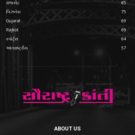
રાજકોટ
85
બિઝનેસ
75
Gujarat
69
Rajkot
69
સ્પોર્ટ્સ
64
આંતરાષ્ટ્રીય
57
ABOUT US