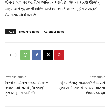
જેમના બળ પર આ વિશ્વ અસ્તિત્વ ધરાવે છે, જેમના કારણે ઊર્જાનું
ચક્ર અને જીવનની શક્તિ ચાલે છે. આજે એ જ સૂર્યનારાયણનો
ઉત્તરાયણનો દિવસ છે.
TAGS
Breaking news
Calender news
Previous article
Next article
પ્રિયંકા ચોપરા બ્લડી એક્શન
શું છે નિપાહ વાયરસ? કેવી રીતે
અવતારમાં ચમકી, ‘ધ બ્લફ’
ફેલાય છે, તેનાથી બચવા માટેના
ટ્રેલરે ધૂમ મચાવી દીધી
ઉપાય જાણો