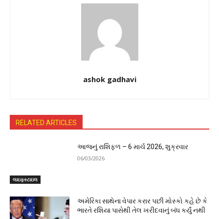
ashok gadhavi
RELATED ARTICLES
આજનું રાશિફળ – 6 માર્ચ 2026, શુક્રવાર
06/03/2026
લાઇફસ્ટાઇલ
અમેરિકા સાથેના વેપાર કરાર પછી મોસ્કો કહે છે કે
ભારતે રશિયા પાસેથી તેલ ખરીદવાનું બંધ કર્યું નથી