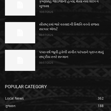
કૃષ્ણસિંહ જાડેજાની હત્યા, થયા નવા શોકિંગ
ખુલાસા
10/07/2026
સૌરાષ્ટ્રમાં ભારે વરસાદની સ્થિતિ વચ્ચે રાજ્ય
સરકાર એલર્ટ
08/07/2026
૫૫૦ વર્ષ જૂની હવેલી સંગીત પરંપરાને પ્રાપ્ત થયું
રાષ્ટ્રીય સ્તરે સન્માન
08/07/2026
POPULAR CATEGORY
Local News
362
ગુજરાત
188