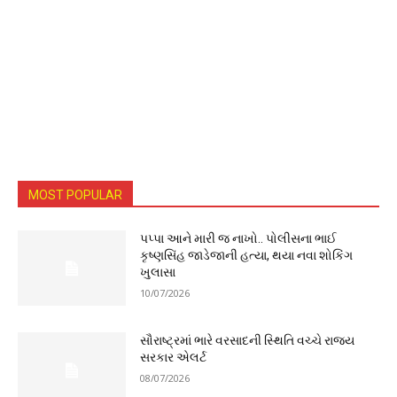
MOST POPULAR
પપ્પા આને મારી જ નાખો.. પોલીસના ભાઈ
કૃષ્ણસિંહ જાડેજાની હત્યા, થયા નવા શોકિંગ
ખુલાસા
10/07/2026
સૌરાષ્ટ્રમાં ભારે વરસાદની સ્થિતિ વચ્ચે રાજ્ય
સરકાર એલર્ટ
08/07/2026