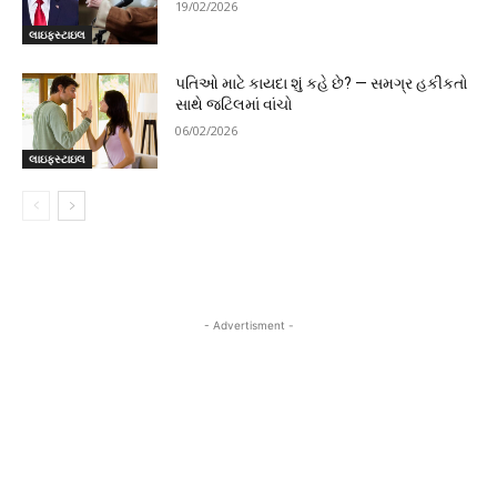
19/02/2026
લાઇફસ્ટાઇલ
પતિઓ માટે કાયદા શું કહે છે? — સમગ્ર હકીકતો
સાથે જટિલમાં વાંચો
06/02/2026
લાઇફસ્ટાઇલ
- Advertisment -