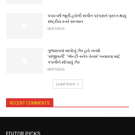
૫૫૦ વર્ષ જૂની હવેલી સંગીત પરંપરાને પ્રાપ્ત થયું
રાષ્ટ્રીય સ્તરે સન્માન
08/07/2026
ગુજરાતનાં સાપોનું ઝેર હવે બનશે
‘સંજીવની’: ‘એન્ટી-સ્નેક વેનમ’ બનાવવા માટે
કંપનીને સોંપાયું ઝેર
08/07/2026
Load more
RECENT COMMENTS
EDITOR PICKS