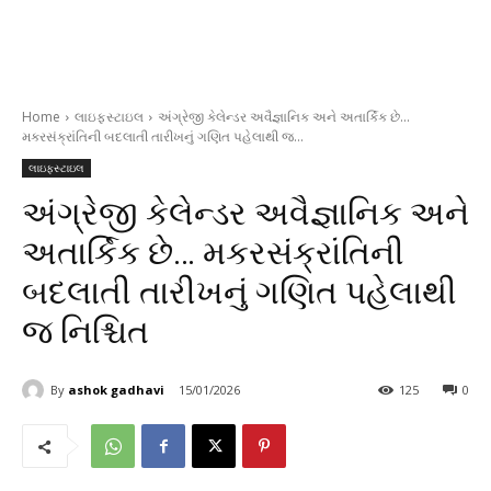
Home
લાઇફસ્ટાઇલ
અંગ્રેજી કેલેન્ડર અવૈજ્ઞાનિક અને અતાર્કિક છે...
મકરસંક્રાંતિની બદલાતી તારીખનું ગણિત પહેલાથી જ...
લાઇફસ્ટાઇલ
અંગ્રેજી કેલેન્ડર અવૈજ્ઞાનિક અને
અતાર્કિક છે… મકરસંક્રાંતિની
બદલાતી તારીખનું ગણિત પહેલાથી
જ નિશ્ચિત
By
ashok gadhavi
15/01/2026
125
0