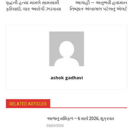
વૃદ્ધની હત્યા મામલે સામસામી
આગાહી — અનુભવી હવામાન
ફરિયાદો, ચાર આરોપી ઝડપાયા
નિષ્ણાત અંબાલાલ પટેલનું એલર્ટ
ashok gadhavi
RELATED ARTICLES
આજનું રાશિફળ – 6 માર્ચ 2026, શુક્રવાર
06/03/2026