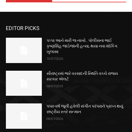
EDITOR PICKS
પપ્પા આને મારી જ નાખો.. પોલીસના ભાઈ
કૃષ્ણસિંહ જાડેજાની હત્યા, થયા નવા શોકિંગ
ખુલાસા
10/07/2026
સૌરાષ્ટ્રમાં ભારે વરસાદની સ્થિતિ વચ્ચે રાજ્ય
સરકાર એલર્ટ
08/07/2026
૫૫૦ વર્ષ જૂની હવેલી સંગીત પરંપરાને પ્રાપ્ત થયું
રાષ્ટ્રીય સ્તરે સન્માન
08/07/2026