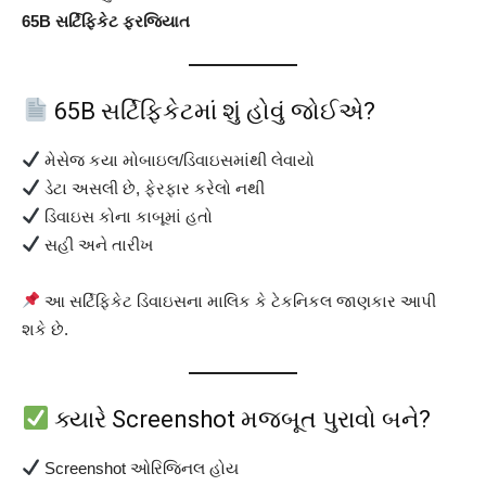
65B સર્ટિફિકેટ ફરજિયાત
65B સર્ટિફિકેટમાં શું હોવું જોઈએ?
મેસેજ કયા મોબાઇલ/ડિવાઇસમાંથી લેવાયો
ડેટા અસલી છે, ફેરફાર કરેલો નથી
ડિવાઇસ કોના કાબૂમાં હતો
સહી અને તારીખ
આ સર્ટિફિકેટ ડિવાઇસના માલિક કે ટેકનિકલ જાણકાર આપી
શકે છે.
ક્યારે Screenshot મજબૂત પુરાવો બને?
Screenshot ઓરિજિનલ હોય