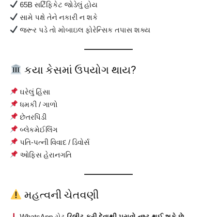
65B સર્ટિફિકેટ જોડેલું હોય
સામે પક્ષે તેને નકારી ન શકે
જરૂર પડે તો મોબાઇલ ફોરેન્સિક તપાસ શક્ય
કયા કેસમાં ઉપયોગ થાય?
ઘરેલું હિંસા
ધમકી / ગાળો
છેતરપિંડી
બ્લેકમેઈલિંગ
પતિ-પત્ની વિવાદ / ડિવોર્સ
ઓફિસ હેરાનગતિ
મહત્વની ચેતવણી
WhatsApp ચેટ
ડિલીટ કરી દેવાથી પુરાવો નષ્ટ થઈ શકે છે