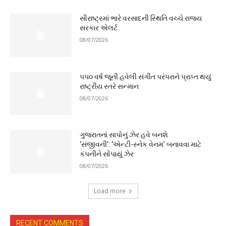
સૌરાષ્ટ્રમાં ભારે વરસાદની સ્થિતિ વચ્ચે રાજ્ય
સરકાર એલર્ટ
08/07/2026
૫૫૦ વર્ષ જૂની હવેલી સંગીત પરંપરાને પ્રાપ્ત થયું
રાષ્ટ્રીય સ્તરે સન્માન
08/07/2026
ગુજરાતનાં સાપોનું ઝેર હવે બનશે
‘સંજીવની’: ‘એન્ટી-સ્નેક વેનમ’ બનાવવા માટે
કંપનીને સોંપાયું ઝેર
08/07/2026
Load more
RECENT COMMENTS