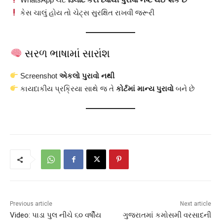
કેસ ચાલું હોય તો ચેટ્સ સુરક્ષિત રાખવી જરૂરી
સરળ ભાષામાં સારાંશ
Screenshot
એકલો પુરાવો નથી
કાયદાકીય પ્રક્રિયા સાથે જ તે
કોર્ટમાં માન્ય પુરાવો
બને છે
Previous article
Next article
Video: પાડા પુલ નીચે ૬૦ વર્ષીય
ગુજરાતમાં કમોસમી વરસાદની