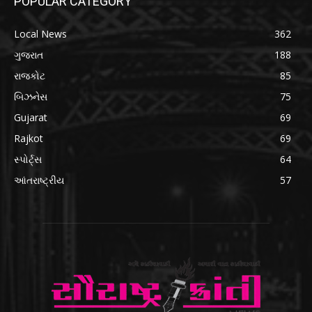
POPULAR CATEGORY
Local News
362
ગુજરાત
188
રાજકોટ
85
બિઝનેસ
75
Gujarat
69
Rajkot
69
સ્પોર્ટ્સ
64
આંતરાષ્ટ્રીય
57