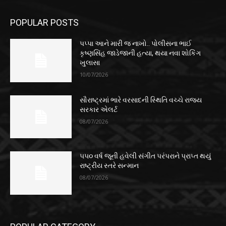
POPULAR POSTS
પપ્પા આને મારી જ નાખો.. પોલીસના ભાઈ
કૃષ્ણસિંહ જાડેજાની હત્યા, થયા નવા શોકિંગ
ખુલાસા
10/07/2026
સૌરાષ્ટ્રમાં ભારે વરસાદની સ્થિતિ વચ્ચે રાજ્ય
સરકાર એલર્ટ
08/07/2026
૫૫૦ વર્ષ જૂની હવેલી સંગીત પરંપરાને પ્રાપ્ત થયું
રાષ્ટ્રીય સ્તરે સન્માન
08/07/2026