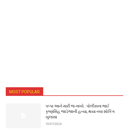
MOST POPULAR
પપ્પા આને મારી જ નાખો.. પોલીસના ભાઈ
કૃષ્ણસિંહ જાડેજાની હત્યા, થયા નવા શોકિંગ
ખુલાસા
10/07/2026