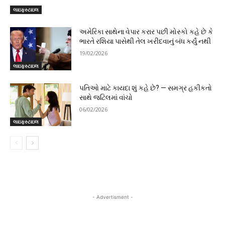
લાઇફસ્ટાઇલ
અમેરિકા સાથેના વેપાર કરાર પછી મોસ્કો કહે છે કે
ભારતે રશિયા પાસેથી તેલ ખરીદવાનું બંધ કર્યું નથી
19/02/2026
લાઇફસ્ટાઇલ
પતિઓ માટે કાયદા શું કહે છે? — સમગ્ર હકીકતો
સાથે જટિલમાં વાંચો
06/02/2026
લાઇફસ્ટાઇલ
- Advertisment -