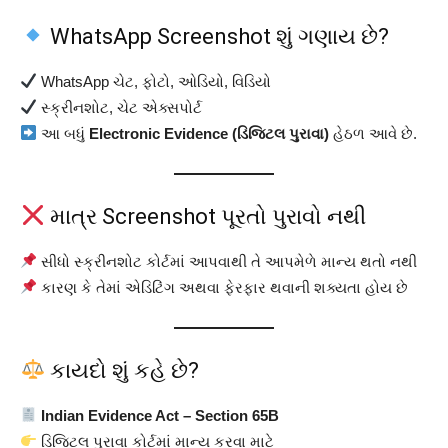
WhatsApp Screenshot શું ગણાય છે?
WhatsApp ચેટ, ફોટો, ઓડિયો, વિડિયો
સ્ક્રીનશોટ, ચેટ એક્સપોર્ટ
આ બધું
Electronic Evidence (ડિજિટલ પુરાવા)
હેઠળ આવે છે.
માત્ર Screenshot પૂરતો પુરાવો નથી
સીધો સ્ક્રીનશોટ કોર્ટમાં આપવાથી તે આપમેળે માન્ય થતો નથી
કારણ કે તેમાં એડિટિંગ અથવા ફેરફાર થવાની શક્યતા હોય છે
કાયદો શું કહે છે?
Indian Evidence Act – Section 65B
ડિજિટલ પુરાવા કોર્ટમાં માન્ય કરવા માટે