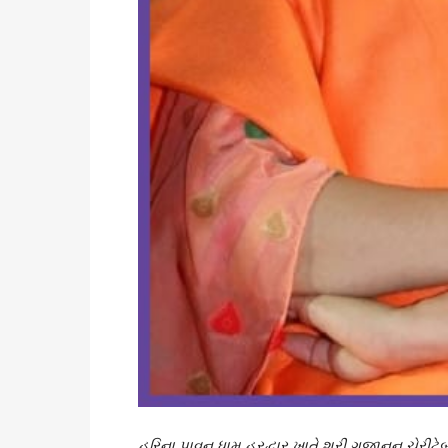
હરિના પાવન ધામ હરદ્વાર ખાતે શ્રી ગજાનન ચેરીટેબલ 