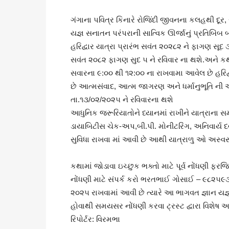
ગંગાના પવિત્ર કિનારે રોજિંદી જીવનના કલહથી દૂર, 
યજ્ઞ સનાતન પરંપરાની સાત્વિક ઊર્જાનું પ્રતિબિંબ 
હરિદ્વાર યાત્રા પ્રારંભ સવંત ૨૦૨૮૨ ને ફાગણ સૂદ
સવંત ૨૦૮૨ ફાગણ સુદ ૫ ને રવિવાર ના થશે.અને ક
સવારના ૯:૦૦ થી ૧૨:૦૦ ના રાખવામા આવેલ છે હરિદ
છે આત્મસંવાદ, આત્મ જાગરણ અને ધર્માનુભૂતિ ની 
તા.૧૩/૦૨/૨૦૨૫ ને રવિવારના થશે
આધુનિક જરૂરિયાતોને ધ્યાનમાં રાખીને યાત્રાના 
ડાયાબિટીસ ચેક-અપ,બી.પી. મોનીટરિંગ, અનિવાર્ય 
સુવિધા રાખવા માં આવી છે આથી યાત્રાળુ ઓ અસ્વસ્થત
કથામાં જોડાવા ઇચ્છુક ભક્તો માટે પૂર્વ નોંધણી ફરજ
નોંધણી માટે સંપર્ક કરો ભરતભાઈ ગોસાઈ – ૯૮૨૫૯૩૧૧
૨૦૨૫ રાખવામાં આવી છે ત્યારે આ ભાગવત જ્ઞાન યજ્
હોવાથી સમયસર નોંધણી કરવા ટ્રસ્ટ દ્વારા વિશેષ 
રિપોર્ટર: વિરમભા