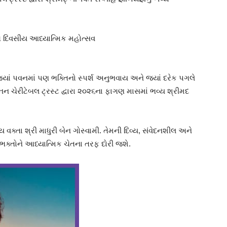
સાત દિવસીય આધ્યાત્મિક મહોત્સવ
જ્યાં પવનમાં પણ ભક્તિનો સ્પર્શ અનુભવાય અને જ્યાં દરેક પગલે
ાનન ચેરીટેબલ ટ્રસ્ટ દ્વારા ૨૦૨૬ના ફાગણ માસમાં ભવ્ય શ્રીમદ
ક્તા શ્રી માધુરી બેન ગોસ્વામી. તેમની દિવ્ય, સંવેદનશીલ અને
ભક્તોને આધ્યાત્મિક ચેતના તરફ દોરી જશે.