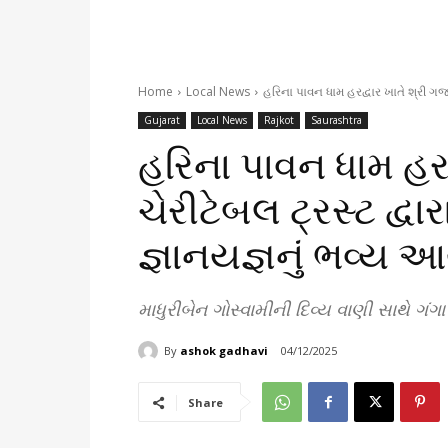
Home
Local News
હરિના પાવન ધામ હરદ્વાર ખાતે શ્રી ગજા
Gujarat
Local News
Rajkot
Saurashtra
હરિના પાવન ધામ હર
ચેરીટેબલ ટ્રસ્ટ દ્વ
જ્ઞાનયજ્ઞનું ભવ્ય
માધુરીબેન ગોસ્વામીની દિવ્ય વાણી સાથે ગ
By
ashok gadhavi
04/12/2025
Share