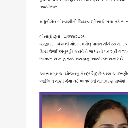
આયોજન
માધુરીબેન ગોસ્વામીની દિવ્ય વાણી સાથે ગંગા તટે 
ગોસા(ઘેડ)તા : ૦૪/૧૧/૨૦૨૫
હરદ્વાર… ગંગાની ગોદમાં વસેલું પાવન તીર્થસ્થળ… 
દિવ્ય ઉર્જા અનુભૂતિ કરાવે તે જ ધરતી પર શ્રી ગજ
ભાગવત સપ્તાહ જ્યાનયજ્ઞનું આયોજન થનાર છે.
આ સમગ્ર આયોજનનું કેન્દ્રબિંદુ છે પરમ આદરણીય વ
આત્મિય વાણી ગંગા તટે ભાવભીની વાતાવરણ સર્જશે, 