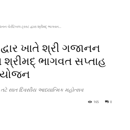
નન ચેરીટેબલ ટ્રસ્ટ દ્વારા શ્રીમદ્ ભાગવત...
દ્વાર ખાતે શ્રી ગજાનન
ારા શ્રીમદ્ ભાગવત સપ્તાહ
 આયોજન
ંગા તટે સાત દિવસીય આધ્યાત્મિક મહોત્સવ
165
0