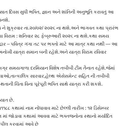
સાત દિવસ સુધી ભક્તિ, જ્ઞાન અને શાંતિની અનુભૂતિ કરાવતું આ
બનશે.
 ૩ ને શુક્રવાર તા.૨૦/૦૨/ ૨૦૨૬ ના થશે.અને ભાગવત કથા પ્રારંભ
થા વિરામ : શનિવાર ૨૮ ફેબ્રુઆરી ૨૦૨૬ ના થશે.કથા સમય
્વાર – પવિત્ર ગંગા તટ પર ભક્તો માટે આ માત્ર કથા નથી — આ
અનોખી યાત્રા સમાન બની રહેશે.અને યાત્રા વિરામ રવિવાર
સમગ્ર સમયગાળા દરમિયાન વિશેષ તબીબી ટીમ તૈનાત રહેશે.જેમાં
દવાઓ,તાત્કાલિક સારવાર,હેલ્થ એસેસમેન્ટ સહિત ની તબીબી
ાની ચિંતા વિના પૂરેપૂરી ભક્તિ સાથે યાત્રા કરી શકશે.
િયાત છે.
૮૮ કથામાં નામ નોંધાવાવ માટે છેલ્લી તારીખ : ૧૨ ડિસેમ્બર
ઞ માં જોડાવા કથામાં આવવા માટે ભક્તજનોના સ્થાનો મર્યાદિત
અપીલ કરવામાં આવે છે