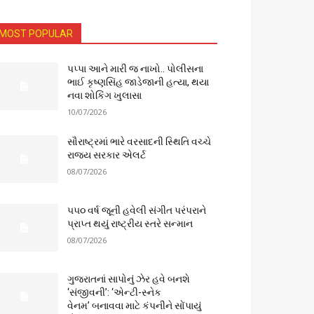
MOST POPULAR
પપ્પા આને મારી જ નાખો.. પોલીસના
ભાઈ કૃષ્ણસિંહ જાડેજાની હત્યા, થયા
નવા શોકિંગ ખુલાસા
10/07/2026
સૌરાષ્ટ્રમાં ભારે વરસાદની સ્થિતિ વચ્ચે
રાજ્ય સરકાર એલર્ટ
08/07/2026
૫૫૦ વર્ષ જૂની હવેલી સંગીત પરંપરાને
પ્રાપ્ત થયું રાષ્ટ્રીય સ્તરે સન્માન
08/07/2026
ગુજરાતનાં સાપોનું ઝેર હવે બનશે
‘સંજીવની’: ‘એન્ટી-સ્નેક
વેનમ’ બનાવવા માટે કંપનીને સોંપાયું