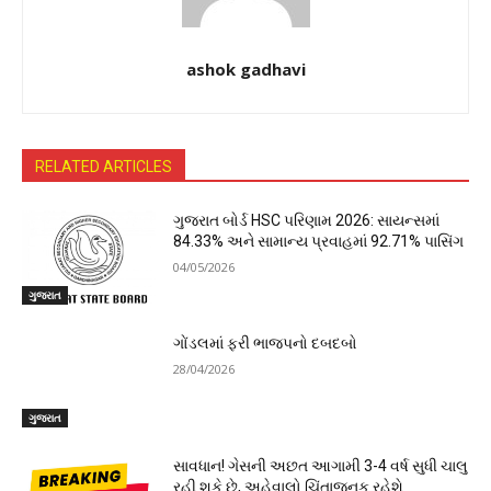
ashok gadhavi
RELATED ARTICLES
ગુજરાત બોર્ડ HSC પરિણામ 2026: સાયન્સમાં
84.33% અને સામાન્ય પ્રવાહમાં 92.71% પાસિંગ
04/05/2026
ગુજરાત
ગોંડલમાં ફરી ભાજપનો દબદબો
28/04/2026
ગુજરાત
સાવધાન! ગેસની અછત આગામી 3-4 વર્ષ સુધી ચાલુ
રહી શકે છે, અહેવાલો ચિંતાજનક રહેશે