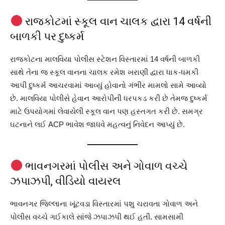
રાજકોટમાં સ્કૂલ વાન ચાલક દ્વારા 14 વર્ષની
બાળકી પર દુષ્કર્મ
રાજકોટના માલવિયા પોલીસ સ્ટેશન વિસ્તારમાં 14 વર્ષની બાળકી
સાથે તેના જ સ્કૂલ વાનના ચાલક રમેશ ખરાણી દ્વારા ધાક-ધમકી
આપી દુષ્કર્મ આચરવામાં આવ્યું હોવાનો ગંભીર મામલો સામે આવ્યો
છે. માલવિયા પોલીસે હેવાન આરોપીની ધરપકડ કરી છે તેમજ દુષ્કર્મ
માટે ઉપયોગમાં લેવાયેલી સ્કૂલ વાન પણ હસ્તગત કરી છે. સમગ્ર
ઘટનાને લઈ ACP ભાવેશ જાધવે મહત્વનું નિવેદન આપ્યું છે.
ભાવનગરમાં પોલીસ અને ગોવાળ વચ્ચે
ઝપાઝપી, વીડિયો વાયરલ
ભાવનગર જિલ્લાના ખૂંટવડા વિસ્તારમાં પશુ ચરાવતા ગોવાળ અને
પોલીસ વચ્ચે ગઈકાલે સાંજે ઝપાઝપી થઈ હતી. સામસામી