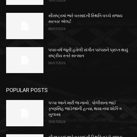
10/07/2026
સૌરાષ્ટ્રમાં ભારે વરસાદની સ્થિતિ વચ્ચે રાજ્ય
સરકાર એલર્ટ
08/07/2026
૫૫૦ વર્ષ જૂની હવેલી સંગીત પરંપરાને પ્રાપ્ત થયું
રાષ્ટ્રીય સ્તરે સન્માન
08/07/2026
POPULAR POSTS
પપ્પા આને મારી જ નાખો.. પોલીસના ભાઈ
કૃષ્ણસિંહ જાડેજાની હત્યા, થયા નવા શોકિંગ
ખુલાસા
10/07/2026
સૌરાષ્ટ્રમાં ભારે વરસાદની સ્થિતિ વચ્ચે રાજ્ય