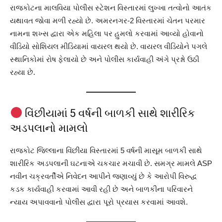
રાજકોટના માલવિયા પોલીસ સ્ટેશન વિસ્તારમાં લુખ્ખા તત્વોનો આતંક
યથાવત જોવા મળી રહ્યો છે. અમરનગર-2 વિસ્તારમાં ચેતન પરમાર
નામના શખ્સ દ્વારા એક મહિલા પર હુમલો કરવામાં આવ્યો હોવાનો
વીડિયો સોશિયલ મીડિયામાં વાયરલ થયો છે. વાયરલ વીડિયોને પગલે
સ્થાનિકોમાં રોષ ફેલાયો છે અને પોલીસ કાર્યવાહી અંગે પ્રશ્નો ઉઠી
રહ્યા છે.
વિંછીયામાં 5 વર્ષની બાળકી સાથે શારીરિક
અડપલાનો મામલો
રાજકોટ જિલ્લાના વિંછીયા વિસ્તારમાં 5 વર્ષની માસૂમ બાળકી સાથે
શારીરિક અડપલાની ઘટનાએ ચકચાર મચાવી છે. સમગ્ર મામલે ASP
નવીન ચક્રવર્તીએ નિવેદન આપીને જણાવ્યું છે કે આરોપી વિરુદ્ધ
કડક કાર્યવાહી કરવામાં આવી રહી છે અને બાળકીના પરિવારને
ન્યાય અપાવવાનો પોલીસ દ્વારા પૂરો પ્રયાસ કરવામાં આવશે.