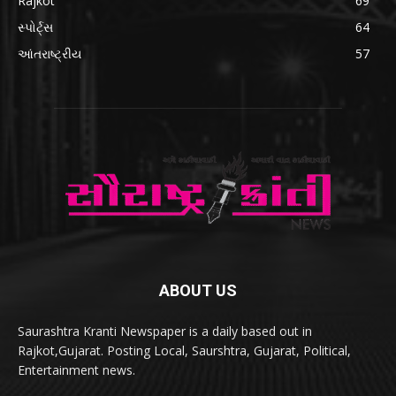
Rajkot
69
સ્પોર્ટ્સ
64
આંતરાષ્ટ્રીય
57
ABOUT US
Saurashtra Kranti Newspaper is a daily based out in
Rajkot,Gujarat. Posting Local, Saurshtra, Gujarat, Political,
Entertainment news.