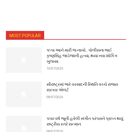
MOST POPULAR
પપ્પા આને મારી જ નાખો.. પોલીસના ભાઈ
કૃષ્ણસિંહ જાડેજાની હત્યા, થયા નવા શોકિંગ
ખુલાસા
10/07/2026
સૌરાષ્ટ્રમાં ભારે વરસાદની સ્થિતિ વચ્ચે રાજ્ય
સરકાર એલર્ટ
08/07/2026
૫૫૦ વર્ષ જૂની હવેલી સંગીત પરંપરાને પ્રાપ્ત થયું
રાષ્ટ્રીય સ્તરે સન્માન
08/07/2026