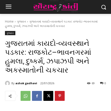
Home
ગુજરાત
ગુજરાતમાં કાયદો-વ્યવસ્થાને પડકાર: રાજકોટ–ભાવનગરમાં
હુમલા, દુષ્કર્મ, ઝપાઝપી અને અકસ્માતોની ચકચાર
ગુજરાત
ગુજરાતમાં કાયદો-વ્યવસ્થાને
પડકાર: રાજકોટ–ભાવનગરમાં
હુમલા, દુષ્કર્મ, ઝપાઝપી અને
અકસ્માતોની ચકચાર
By
ashok gadhavi
22/01/2026
69
0