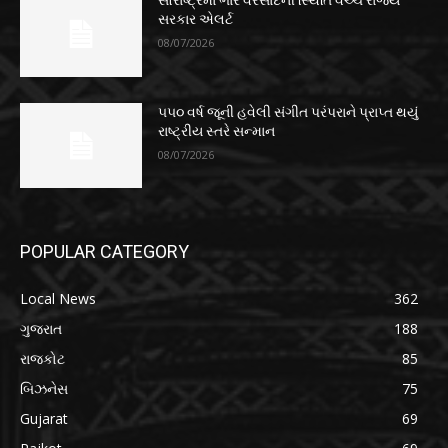
સરકાર એલર્ટ
08/07/2026
૫૫૦ વર્ષ જૂની હવેલી સંગીત પરંપરાને પ્રાપ્ત થયું
રાષ્ટ્રીય સ્તરે સન્માન
08/07/2026
POPULAR CATEGORY
Local News
362
ગુજરાત
188
રાજકોટ
85
બિઝનેસ
75
Gujarat
69