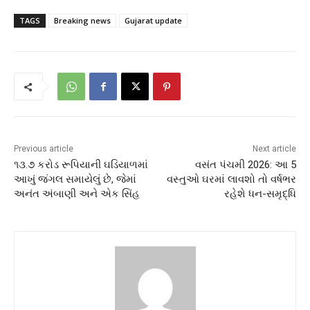
TAGS
Breaking news
Gujarat update
Previous article
Next article
૧૩.૭ કરોડ રૂપિયાની ઘડિયાળમાં
વસંત પંચમી 2026: આ 5
આખું જંગલ સમાયેલું છે, જેમાં
વસ્તુઓ ઘરમાં લાવશો તો વર્ષભર
અનંત અંબાણી અને એક સિંહ
રહેશે ધન-સમૃદ્ધિ