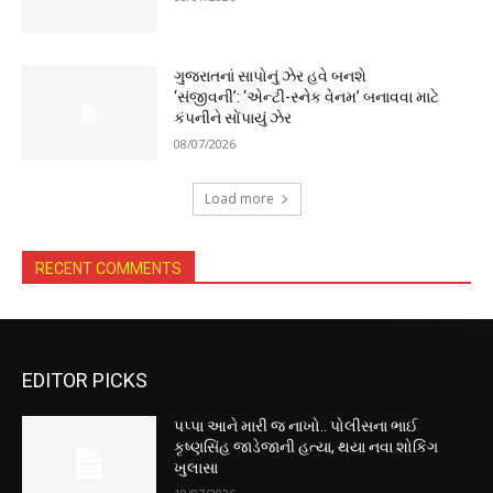
ગુજરાતનાં સાપોનું ઝેર હવે બનશે
‘સંજીવની’: ‘એન્ટી-સ્નેક વેનમ’ બનાવવા માટે
કંપનીને સોંપાયું ઝેર
08/07/2026
Load more
RECENT COMMENTS
EDITOR PICKS
પપ્પા આને મારી જ નાખો.. પોલીસના ભાઈ
કૃષ્ણસિંહ જાડેજાની હત્યા, થયા નવા શોકિંગ
ખુલાસા