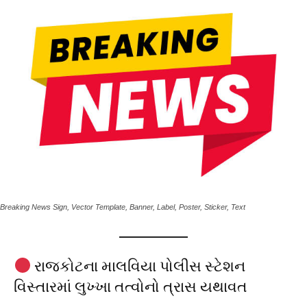
Breaking News Sign, Vector Template, Banner, Label, Poster, Sticker, Text
રાજકોટના માલવિયા પોલીસ સ્ટેશન
વિસ્તારમાં લુખ્ખા તત્વોનો ત્રાસ યથાવત