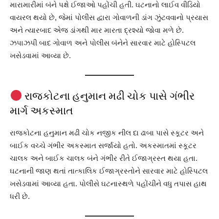
મારામારીમાં બંને પક્ષે ઈજાઓ પહોંચી હતી. ઘટનાનો લાઈવ વીડિયો
વાયરલ થયો છે, જેમાં પોલીસ દ્વારા ગોવાળની ડાંગ ઝુંટવવાનો પ્રયાસ
અને ત્યારબાદ એજ ડાંગથી માર મારતા દ્રશ્યો જોવા મળે છે.
ઝપાઝપી બાદ ગોવાળ અને પોલીસ બંનેને સારવાર માટે હોસ્પિટલ
ખસેડવામાં આવ્યા છે.
રાજકોટના હનુમાન મઢી ચોક પાસે ગંભીર
માર્ગ અકસ્માત
રાજકોટના હનુમાન મઢી ચોક નજીક નીલ દા ઢાબા પાસે સ્કૂટર અને
બાઈક વચ્ચે ગંભીર અકસ્માત સર્જાયો હતો. અકસ્માતમાં સ્કૂટર
ચાલક અને બાઈક ચાલક બંને ગંભીર રીતે ઈજાગ્રસ્ત થયા હતા.
ઘટનાની જાણ થતાં તાત્કાલિક ઈજાગ્રસ્તોને સારવાર માટે હોસ્પિટલ
ખસેડવામાં આવ્યા હતા. પોલીસે ઘટનાસ્થળે પહોંચીને વધુ તપાસ હાથ
ધરી છે.