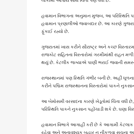
લોકોમાં આશ્ચર્ય સાથે ચિંતા પણ વધી છે.
હવામાન વિભાગના અનુમાન મુજબ, આ પરિસ્થિતિ પાછળ વ
હવામાન પ્રણાલીઓ જવાબદાર છે. આ કારણે ગુજરાત
ફૂંકાઈ રહ્યો છે.
ગુજરાતમાં ખાસ કરીને સૌરાષ્ટ્ર અને કચ્છ વિસ્તા
રાજકોટ સહિતના વિસ્તારોમાં ગરમીમાંથી રાહત મળી
થયું છે. કેટલીક જગ્યાએ પાણી ભરાઈ જવાની સમસ
રાજસ્થાનમાં પણ સ્થિતિ ગંભીર બની છે. અહીં ધૂળના
કરીને પશ્ચિમ રાજસ્થાનના વિસ્તારોમાં પાકને નુક
આ બેમોસમી વરસાદના કારણે ખેડૂતોમાં ચિંતા વધી 
પરિસ્થિતિ પાકને નુકસાન પહોંચાડી શકે છે. ઘણા વિ
હવામાન વિભાગે આગાહી કરી છે કે આગામી કેટલાક 
રહેવા અને અનાવશ્યક બહાર ન નીકળવા સૂચના આપ