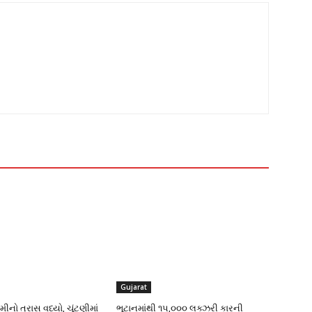
Gujarat
ીનો ત્રાસ વધ્યો, ચૂંટણીમાં
ભૂટાનમાંથી ૧૫,૦૦૦ લક્ઝરી કારની