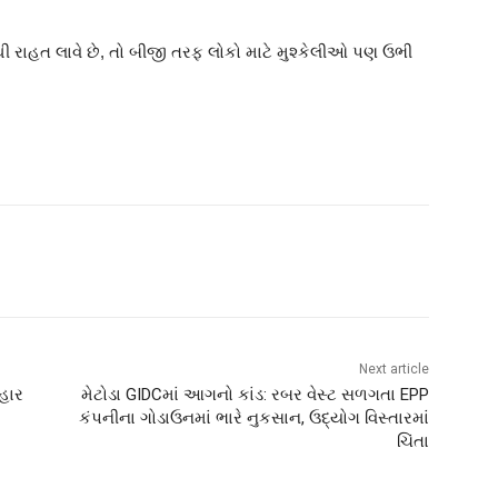
ાહત લાવે છે, તો બીજી તરફ લોકો માટે મુશ્કેલીઓ પણ ઉભી
Next article
હાર
મેટોડા GIDCમાં આગનો કાંડ: રબર વેસ્ટ સળગતા EPP
કંપનીના ગોડાઉનમાં ભારે નુકસાન, ઉદ્યોગ વિસ્તારમાં
ચિંતા