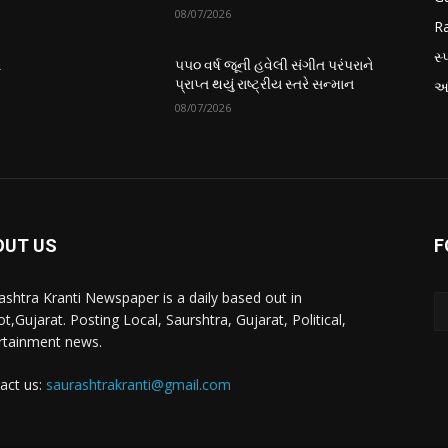
08/07/2026
Ra
સ્પ
ે
૫૫૦ વર્ષ જૂની હવેલી સંગીત પરંપરાને
પ્રાપ્ત થયું રાષ્ટ્રીય સ્તરે સન્માન
આં
08/07/2026
OUT US
F
ashtra Kranti Newspaper is a daily based out in
t,Gujarat. Posting Local, Saurshtra, Gujarat, Political,
rtainment news.
act us:
saurashtrakranti@gmail.com