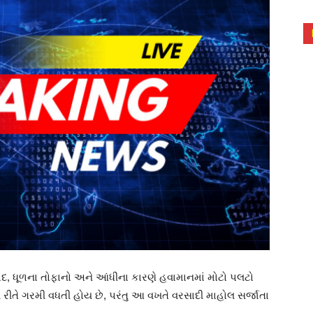
, ધૂળના તોફાનો અને આંધીના કારણે હવામાનમાં મોટો પલટો
રીતે ગરમી વધતી હોય છે, પરંતુ આ વખતે વરસાદી માહોલ સર્જાતા