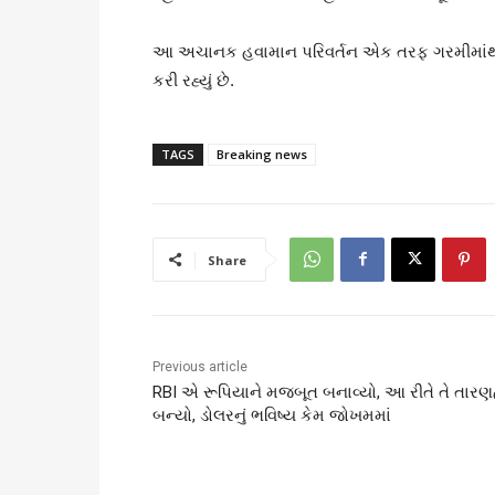
આ અચાનક હવામાન પરિવર્તન એક તરફ ગરમીમાંથી ર
કરી રહ્યું છે.
TAGS
Breaking news
Share
Previous article
RBI એ રૂપિયાને મજબૂત બનાવ્યો, આ રીતે તે તારણ
બન્યો, ડોલરનું ભવિષ્ય કેમ જોખમમાં