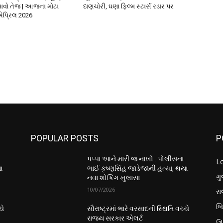
ાવો તેજ | આજના મોટા
દાણચોરી, ઘણા ફિલ્મ સ્ટાર્સ રડાર પર
પ્રિલ 2026
POPULAR POSTS
P
પપ્પા આને મારી જ નાખો.. પોલીસના
L
ા
ભાઈ કૃષ્ણસિંહ જાડેજાની હત્યા, થયા
ગુ
નવા શોકિંગ ખુલાસા
10/07/2026
ર
બ
ચે
સૌરાષ્ટ્રમાં ભારે વરસાદની સ્થિતિ વચ્ચે
રાજ્ય સરકાર એલર્ટ
Gu