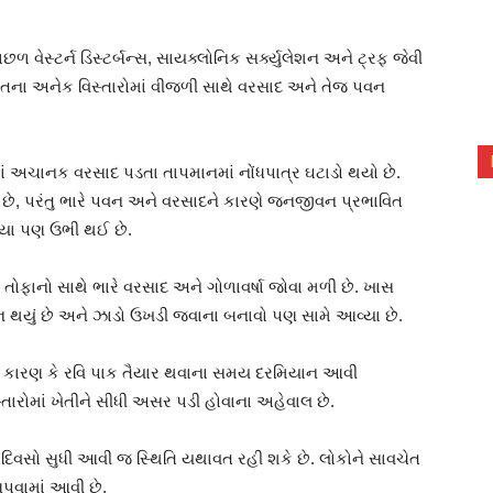
ેસ્ટર્ન ડિસ્ટર્બન્સ, સાયક્લોનિક સર્ક્યુલેશન અને ટ્રફ જેવી
ના અનેક વિસ્તારોમાં વીજળી સાથે વરસાદ અને તેજ પવન
રમાં અચાનક વરસાદ પડતા તાપમાનમાં નોંધપાત્ર ઘટાડો થયો છે.
 છે, પરંતુ ભારે પવન અને વરસાદને કારણે જનજીવન પ્રભાવિત
્યા પણ ઉભી થઈ છે.
 તોફાનો સાથે ભારે વરસાદ અને ગોળાવર્ષા જોવા મળી છે. ખાસ
સાન થયું છે અને ઝાડો ઉખડી જવાના બનાવો પણ સામે આવ્યા છે.
છે, કારણ કે રવિ પાક તૈયાર થવાના સમય દરમિયાન આવી
સ્તારોમાં ખેતીને સીધી અસર પડી હોવાના અહેવાલ છે.
દિવસો સુધી આવી જ સ્થિતિ યથાવત રહી શકે છે. લોકોને સાવચેત
વામાં આવી છે.