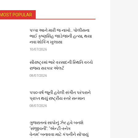
MOST POPULAR
પપ્પા આને મારી જ નાખો.. પોલીસના
ભાઈ કૃષ્ણસિંહ જાડેજાની હત્યા, થયા
નવા શોકિંગ ખુલાસા
10/07/2026
સૌરાષ્ટ્રમાં ભારે વરસાદની સ્થિતિ વચ્ચે
રાજ્ય સરકાર એલર્ટ
08/07/2026
૫૫૦ વર્ષ જૂની હવેલી સંગીત પરંપરાને
પ્રાપ્ત થયું રાષ્ટ્રીય સ્તરે સન્માન
08/07/2026
ગુજરાતનાં સાપોનું ઝેર હવે બનશે
‘સંજીવની’: ‘એન્ટી-સ્નેક
વેનમ’ બનાવવા માટે કંપનીને સોંપાયું