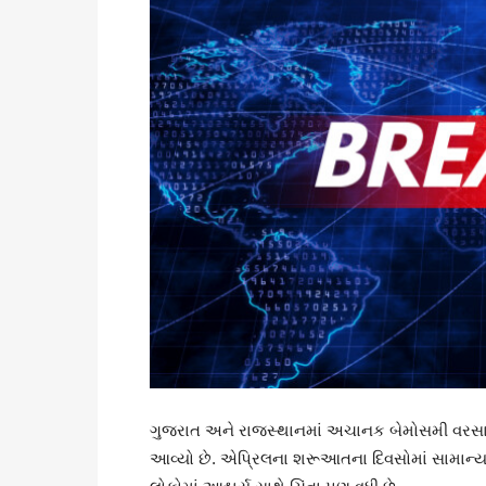
ગુજરાત અને રાજસ્થાનમાં અચાનક બેમોસમી વરસાદ
આવ્યો છે. એપ્રિલના શરૂઆતના દિવસોમાં સામાન્ય 