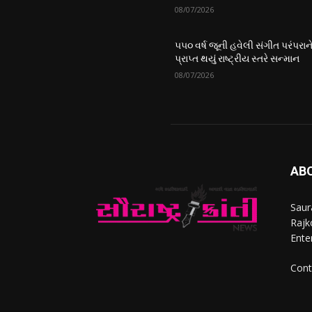
08/07/2026
૫૫૦ વર્ષ જૂની હવેલી સંગીત પરંપરાન
પ્રાપ્ત થયું રાષ્ટ્રીય સ્તરે સન્માન
08/07/2026
AB
Saur
Rajko
Ente
Cont