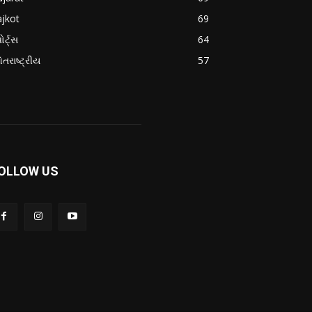
jkot
69
ોર્ટ્સ
64
તરાષ્ટ્રીય
57
OLLOW US