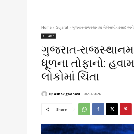
Home
Gujarat
ગુજરાત-રાજસ્થાનમાં બેમોસમી વરસાદ અને 
Gujarat
ગુજરાત-રાજસ્થાનમા
ધૂળના તોફાનો: હવા
લોકોમાં ચિંતા
By
ashok gadhavi
04/04/2026
Share