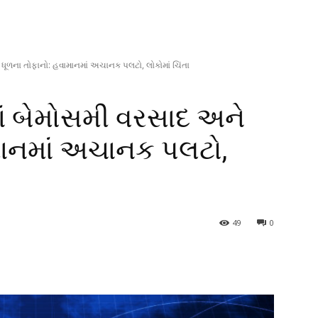
ધૂળના તોફાનો: હવામાનમાં અચાનક પલટો, લોકોમાં ચિંતા
ં બેમોસમી વરસાદ અને
માનમાં અચાનક પલટો,
49
0