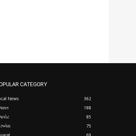
OPULAR CATEGORY
ocal News
362
જરાત
188
ાજકોટ
85
િઝનેસ
75
jarat
69