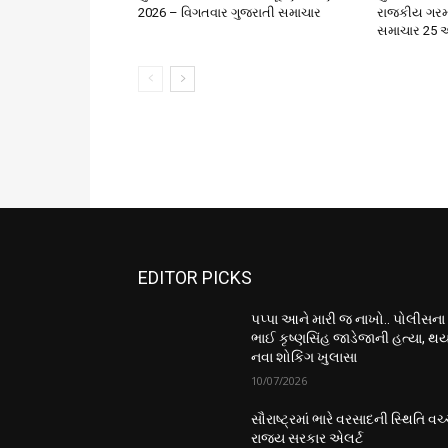
2026 – વિગતવાર ગુજરાતી સમાચાર
રાજકીય ગરમ
સમાચાર 25 એ
EDITOR PICKS
પપ્પા આને મારી જ નાખો.. પોલીસના
ભાઈ કૃષ્ણસિંહ જાડેજાની હત્યા, થય
નવા શોકિંગ ખુલાસા
10/07/2026
સૌરાષ્ટ્રમાં ભારે વરસાદની સ્થિતિ વચ્
રાજ્ય સરકાર એલર્ટ