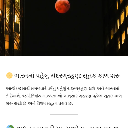
ભારતમાં પહેલું ચંદ્રગ્રહણ: સૂતક કાળ શરૂ
આજે 03 માર્ચ મંગળવારે વર્ષનું પહેલું ચંદ્રગ્રહણ થશે અને ભારતમાં
તે દેખાશે. જ્યોતિષીય માન્યતાઓ અનુસાર ગ્રહણ પહેલાં સૂતક કાળ
શરૂ થયો છે અને વિશેષ મહત્વ ધરાવે છે.