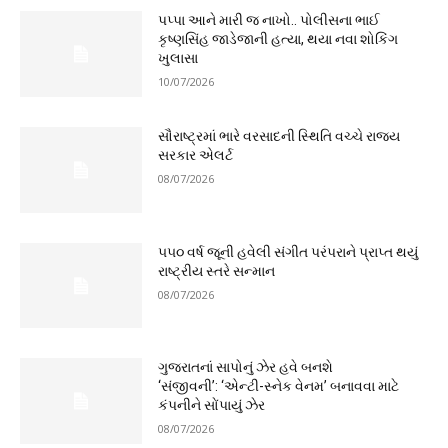
પપ્પા આને મારી જ નાખો.. પોલીસના ભાઈ
કૃષ્ણસિંહ જાડેજાની હત્યા, થયા નવા શોકિંગ
ખુલાસા
10/07/2026
સૌરાષ્ટ્રમાં ભારે વરસાદની સ્થિતિ વચ્ચે રાજ્ય
સરકાર એલર્ટ
08/07/2026
૫૫૦ વર્ષ જૂની હવેલી સંગીત પરંપરાને પ્રાપ્ત થયું
રાષ્ટ્રીય સ્તરે સન્માન
08/07/2026
ગુજરાતનાં સાપોનું ઝેર હવે બનશે
‘સંજીવની’: ‘એન્ટી-સ્નેક વેનમ’ બનાવવા માટે
કંપનીને સોંપાયું ઝેર
08/07/2026