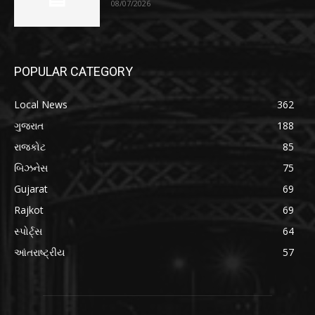
08/07/2026
POPULAR CATEGORY
Local News
362
ગુજરાત
188
રાજકોટ
85
બિઝનેસ
75
Gujarat
69
Rajkot
69
સ્પોર્ટ્સ
64
આંતરાષ્ટ્રીય
57