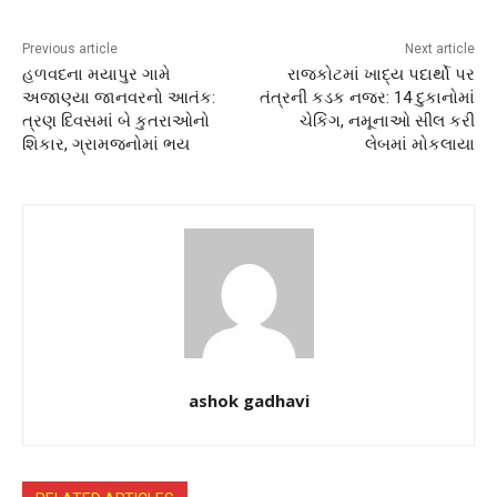
Previous article
Next article
હળવદના મયાપુર ગામે
રાજકોટમાં ખાદ્ય પદાર્થો પર
અજાણ્યા જાનવરનો આતંક:
તંત્રની કડક નજર: 14 દુકાનોમાં
ત્રણ દિવસમાં બે કુતરાઓનો
ચેકિંગ, નમૂનાઓ સીલ કરી
શિકાર, ગ્રામજનોમાં ભય
લેબમાં મોકલાયા
ashok gadhavi