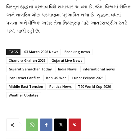
વિસ્તૃત યુદ્ધના પ્રભાવ વિશે સમાચાર આવ્યા છે, જેમાં વિશ્વમાં સૈનિક
અને નાગરિક મોટા પ્રમાણમાં પ્રભાવિત થયા છે. યુદ્ધના વધતાં
પગલાં અને વૈશ્વિક અસર તેના નિયંત્રણ માટે આંતરરાષ્ટ્રીય સ્તરે
ચર્ચા ચાલી રહી છે.
TAGS
03 March 2026 News
Breaking news
Chandra Grahan 2026
Gujarat Live News
Gujarat Samachar Today
India News
international news
Iran Israel Conflict
Iran US War
Lunar Eclipse 2026
Middle East Tension
Politics News
T20 World Cup 2026
Weather Updates