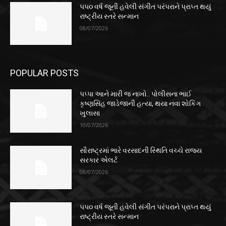
૫૫૦ વર્ષ જૂની હવેલી સંગીત પરંપરાને પ્રાપ્ત થયું
રાષ્ટ્રીય સ્તરે સન્માન
08/07/2026
POPULAR POSTS
પપ્પા આને મારી જ નાખો.. પોલીસના ભાઈ
કૃષ્ણસિંહ જાડેજાની હત્યા, થયા નવા શોકિંગ
ખુલાસા
10/07/2026
સૌરાષ્ટ્રમાં ભારે વરસાદની સ્થિતિ વચ્ચે રાજ્ય
સરકાર એલર્ટ
08/07/2026
૫૫૦ વર્ષ જૂની હવેલી સંગીત પરંપરાને પ્રાપ્ત થયું
રાષ્ટ્રીય સ્તરે સન્માન