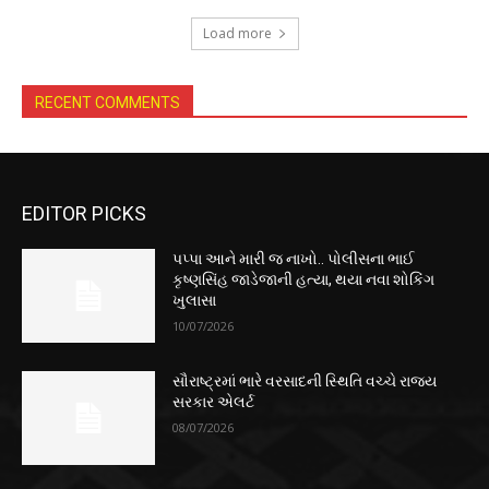
Load more
RECENT COMMENTS
EDITOR PICKS
પપ્પા આને મારી જ નાખો.. પોલીસના ભાઈ
કૃષ્ણસિંહ જાડેજાની હત્યા, થયા નવા શોકિંગ
ખુલાસા
10/07/2026
સૌરાષ્ટ્રમાં ભારે વરસાદની સ્થિતિ વચ્ચે રાજ્ય
સરકાર એલર્ટ
08/07/2026