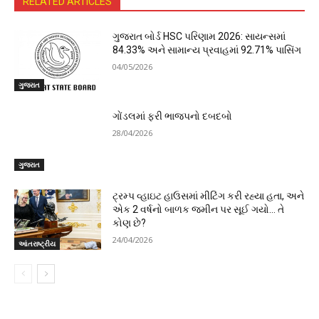
RELATED ARTICLES
ગુજરાત બોર્ડ HSC પરિણામ 2026: સાયન્સમાં
84.33% અને સામાન્ય પ્રવાહમાં 92.71% પાસિંગ
04/05/2026
ગુજરાત
ગોંડલમાં ફરી ભાજપનો દબદબો
28/04/2026
ગુજરાત
ટ્રમ્પ વ્હાઇટ હાઉસમાં મીટિંગ કરી રહ્યા હતા, અને
એક 2 વર્ષનો બાળક જમીન પર સૂઈ ગયો… તે
કોણ છે?
24/04/2026
આંતરાષ્ટ્રીય