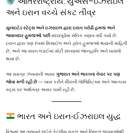
આંતરરાષ્ટ્રીય: યુએસ–ઇઝરાઇલ
અને ઇરાન વચ્ચે સંકટ તીવ્ર
યુનાઇટેડ સ્ટેટ્સ અને ઇઝરાઇલ દ્વારા ઇરાન પરોઢી હમલા અને
જવાબદાર હુમલાઓ પછી
મધ્યપૂર્વમાં સેનિક તણાવ વધી ગયો છે.
ઇરાન દ્વારા પણ રંબમાં મિસાઈલ અને ડ્રોન હુમલાઓ થયાની માહિતી
છે, અને આ સઘન લડાઈમાં મોટી સંખ્યામાં જાનહાનિ અને ઘાયલો
થયા છે.
આ સમગ્ર ઝંખનાની અસર
ગુજરાત અને ભારતના વેપાર પર પણ
જોવા મળી રહી છે
— ખાસ કરીને મેીરાની લૉજિસ્ટિક્સ અને આવ્‍કાસ
રુટ્સ પર અર્થતંત્ર અસર પામી રહી છે.
ભારત અને ઇરાન-ઈઝરાઇલ યુદ્ધ
વિશ્વમાં આ તણાવને લઈને કેટલીય સફળ અને નિષ્ફળ જગ્યાઓથી