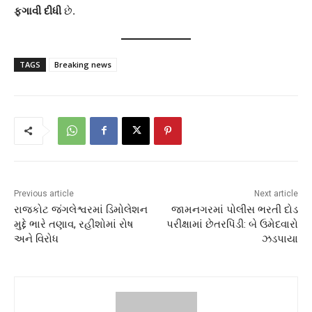
ફગાવી દીધી
છે.
TAGS
Breaking news
Previous article
Next article
રાજકોટ જંગલેશ્વરમાં ડિમોલેશન
જામનગરમાં પોલીસ ભરતી દોડ
મુદ્દે ભારે તણાવ, રહીશોમાં રોષ
પરીક્ષામાં છેતરપિંડી: બે ઉમેદવારો
અને વિરોધ
ઝડપાયા