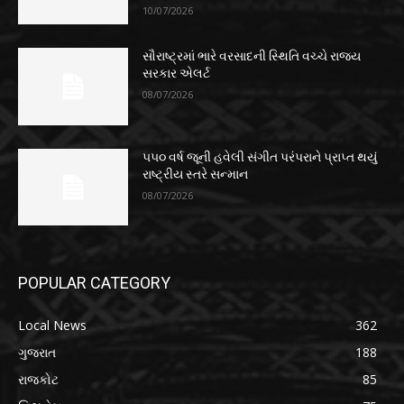
10/07/2026
સૌરાષ્ટ્રમાં ભારે વરસાદની સ્થિતિ વચ્ચે રાજ્ય
સરકાર એલર્ટ
08/07/2026
૫૫૦ વર્ષ જૂની હવેલી સંગીત પરંપરાને પ્રાપ્ત થયું
રાષ્ટ્રીય સ્તરે સન્માન
08/07/2026
POPULAR CATEGORY
Local News
362
ગુજરાત
188
રાજકોટ
85