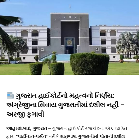
ગુજરાત હાઈકોર્ટનો મહત્વનો નિર્ણય:
અંગ્રેજીના સિવાય ગુજરાતીમાં દલીલ નહીં –
અરજી ફગાવી
આહમદાબાદ, ગુજરાત
– ગુજરાત હાઈકોર્ટે રજકોટના એક વ્યક્તિ
દ્વારા “
પાર્ટી-ઇન-પર્સન
” તરીકે
માતૃભાષા ગુજરાતીમાં પોતાની દલીલ