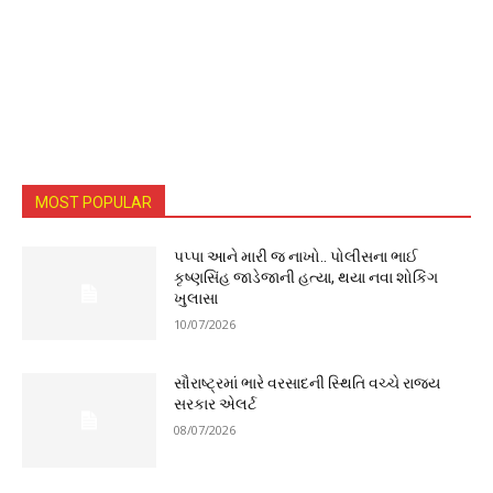
MOST POPULAR
પપ્પા આને મારી જ નાખો.. પોલીસના ભાઈ
કૃષ્ણસિંહ જાડેજાની હત્યા, થયા નવા શોકિંગ
ખુલાસા
10/07/2026
સૌરાષ્ટ્રમાં ભારે વરસાદની સ્થિતિ વચ્ચે રાજ્ય
સરકાર એલર્ટ
08/07/2026