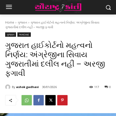
Home
ગુજરાત
ગુજરાત હાઈકોર્ટનો મહત્વનો નિર્ણય: અંગ્રેજીના સિવાય
ગુજરાતીમાં દલીલ નહીં – અરજી ફગાવી
ગુજરાત
અમદાવાદ
ગુજરાત હાઈકોર્ટનો મહત્વનો
નિર્ણય: અંગ્રેજીના સિવાય
ગુજરાતીમાં દલીલ નહીં – અરજી
ફગાવી
By
ashok gadhavi
30/01/2026
117
0