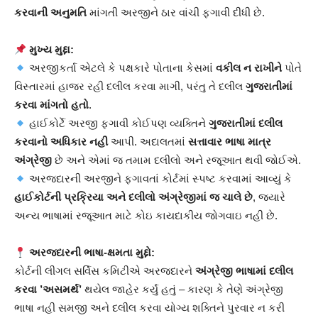
કરવાની અનુમતિ
માંગતી અરજીને ઠાર વાંચી ફગાવી દીધી છે.
મુખ્ય મુદ્દા:
અરજીકર્તા એટલે કે પક્ષકારે પોતાના કેસમાં
વકીલ ન રાખીને
પોતે
વિસ્તારમાં હાજર રહી દલીલ કરવા માગી, પરંતુ તે દલીલ
ગુજરાતીમાં
કરવા માંગતો હતો
.
હાઈકોર્ટે અરજી ફગાવી કોઈપણ વ્યક્તિને
ગુજરાતીમાં દલીલ
કરવાનો અધિકાર નહી
આપી. અદાલતમાં
સત્તાવાર ભાષા માત્ર
અંગ્રેજી
છે અને એમાં જ તમામ દલીલો અને રજૂઆત થવી જોઈએ.
અરજદારની અરજીને ફગાવતાં કોર્ટમાં સ્પષ્ટ કરવામાં આવ્યું કે
હાઈકોર્ટની પ્રક્રિયા અને દલીલો અંગ્રેજીમાં જ ચાલે છે
, જ્યારે
અન્ય ભાષામાં રજૂઆત માટે કોઇ કાયદાકીય જોગવાઇ નહી છે.
અરજદારની ભાષા-ક્ષમતા મુદ્દો:
કોર્ટની લીગલ સર્વિસ કમિટીએ અરજદારને
અંગ્રેજી ભાષામાં દલીલ
કરવા ’અસમર્થ’
થયેલ જાહેર કર્યું હતું – કારણ કે તેણે અંગ્રેજી
ભાષા નહી સમજી અને દલીલ કરવા યોગ્ય શક્તિને પુરવાર ન કરી