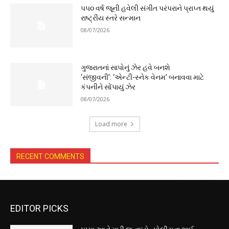
૫૫૦ વર્ષ જૂની હવેલી સંગીત પરંપરાને પ્રાપ્ત થયું
રાષ્ટ્રીય સ્તરે સન્માન
08/07/2026
ગુજરાતનાં સાપોનું ઝેર હવે બનશે
‘સંજીવની’: ‘એન્ટી-સ્નેક વેનમ’ બનાવવા માટે
કંપનીને સોંપાયું ઝેર
08/07/2026
Load more
RECENT COMMENTS
EDITOR PICKS