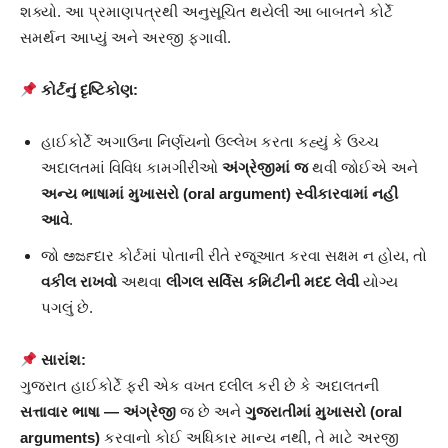
શક્યો. આ પ્રમાણપત્રથી અનુસૂચિત થયેલી આ બાબતને કોર્ટે
સમર્થન આપ્યું અને અરજી ફગાવી.
કોર્ટનું દૃષ્ટિકોણ:
હાઈકોર્ટે અગાઉના નિર્ણયનો ઉલ્લેખ કરતા કહ્યું કે ઉચ્ચ
અદાલતમાં વિવિધ કામગીરીઓ
અંગ્રેજીમાં જ
થવી જોઈએ અને
અન્ય ભાષામાં મુખાસરો (oral argument) સ્વીકારવામાં નહી
આવે
.
જો ಅರ್ಜદાર કોર્ટમાં પોતાની રીતે રજૂઆત કરવા સક્ષમ ન હોય, તો
વકીલ રાખવો
અથવા
લીગલ સર્વિસ કમિટીની મદદ લેવી
યોગ્ય
પગલું છે.
સારાંશ:
ગુજરાત હાઈકોર્ટે ફરી એક વખત દલીલ કરી છે કે અદાલતની
સત્તાવાર ભાષા — અંગ્રેજી
જ છે અને
ગુજરાતીમાં મુખાસરો (oral
arguments)
કરવાનો કોઈ અધિકાર માન્ય નથી, તે માટે અરજી