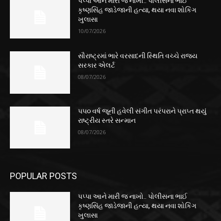
પપ્પા આને મારી જ નાખો.. પોલીસના ભાઈ
કૃષ્ણસિંહ જાડેજાની હત્યા, થયા નવા શોકિંગ
ખુલાસા
10/07/2026
સૌરાષ્ટ્રમાં ભારે વરસાદની સ્થિતિ વચ્ચે રાજ્ય
સરકાર એલર્ટ
08/07/2026
૫૫૦ વર્ષ જૂની હવેલી સંગીત પરંપરાને પ્રાપ્ત થયું
રાષ્ટ્રીય સ્તરે સન્માન
08/07/2026
POPULAR POSTS
પપ્પા આને મારી જ નાખો.. પોલીસના ભાઈ
કૃષ્ણસિંહ જાડેજાની હત્યા, થયા નવા શોકિંગ
ખુલાસા