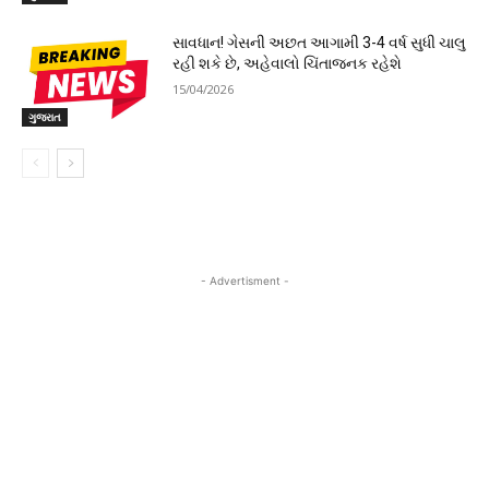
સાવધાન! ગેસની અછત આગામી 3-4 વર્ષ સુધી ચાલુ
રહી શકે છે, અહેવાલો ચિંતાજનક રહેશે
15/04/2026
ગુજરાત
- Advertisment -