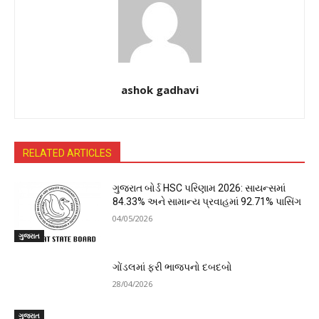
ashok gadhavi
RELATED ARTICLES
ગુજરાત બોર્ડ HSC પરિણામ 2026: સાયન્સમાં
84.33% અને સામાન્ય પ્રવાહમાં 92.71% પાસિંગ
04/05/2026
ગુજરાત
ગોંડલમાં ફરી ભાજપનો દબદબો
28/04/2026
ગુજરાત