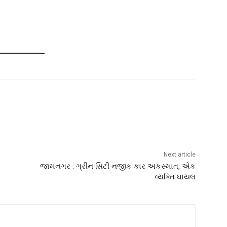
Next article
જામનગર : ગ્રીન સિટી નજીક કાર અકસ્માત, એક
વ્યક્તિ ઘાયલ