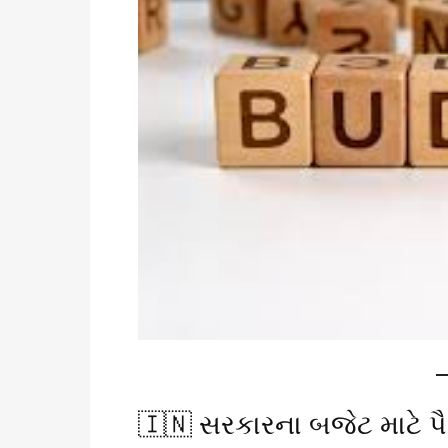
🇮🇳 સરકારના બજેટ માટે પૈ