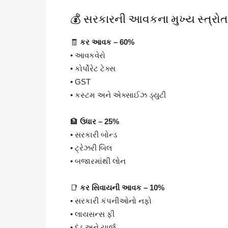
💰 સરકારની આવકના મુખ્ય સ્ત્રોત
🧾
કર આવક – 60%
• આવકવેરો
• કોર્પોરેટ ટેક્સ
• GST
• કસ્ટમ અને એક્સાઈઝ ડ્યુટી
🏦
ઉધાર – 25%
• સરકારી બોન્ડ
• ટ્રેઝરી બિલ
• બજારમાંથી લોન
📑
કર સિવાયની આવક – 10%
• સરકારી કંપનીઓનો નફો
• લાયસન્સ ફી
• દંડ અને ચાર્જ