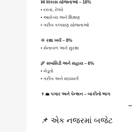
🚧
વિકાસ યોજનાઓ – 16%
• રસ્તા, રેલવે
• આરોગ્ય અને શિક્ષણ
• ગરીબ કલ્યાણ યોજનાઓ
🪖
રક્ષા ખર્ચ – 8%
• સેનાબળ અને સુરક્ષા
🌾
સબસિડી અને સહાય – 6%
• ખેડૂતો
• ગરીબ અને મધ્યવર્ગ
👨‍💼
પગાર અને પેન્શન – બાકીનો ભાગ
📌 એક નજરમાં બજેટ