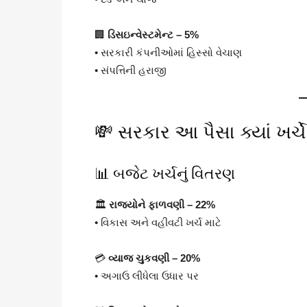
🏢
ડિસઇન્વેસ્ટમેન્ટ – 5%
• સરકારી કંપનીઓમાં હિસ્સો વેચાણ
• સંપત્તિની હરાજી
💸 સરકાર આ પૈસા ક્યાં ખર્ચે
📊 બજેટ ખર્ચનું વિતરણ
🏛️
રાજ્યોને ફાળવણી – 22%
• વિકાસ અને વહીવટી ખર્ચ માટે
💳
વ્યાજ ચુકવણી – 20%
• અગાઉ લીધેલા ઉધાર પર