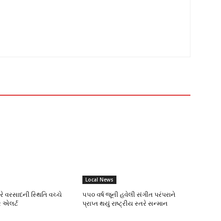
Local News
ભારે વરસાદની સ્થિતિ વચ્ચે
૫૫૦ વર્ષ જૂની હવેલી સંગીત પરંપરાને
 એલર્ટ
પ્રાપ્ત થયું રાષ્ટ્રીય સ્તરે સન્માન