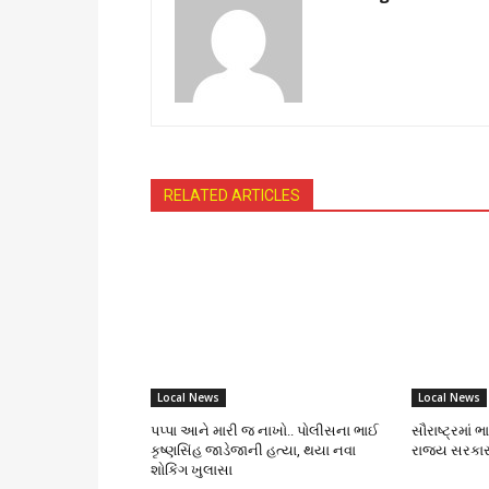
RELATED ARTICLES
Local News
Local News
પપ્પા આને મારી જ નાખો.. પોલીસના ભાઈ
સૌરાષ્ટ્રમાં 
કૃષ્ણસિંહ જાડેજાની હત્યા, થયા નવા
રાજ્ય સરકાર
શોકિંગ ખુલાસા