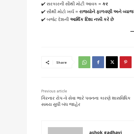
✔️ સરકારની સૌથી મોટી આવક =
કર
✔️ સૌથી મોટો ખર્ચ =
રાજ્યોને ફાળવણી અને વ્યાજ
✔️ બજેટ દેશની
આર્થિક દિશા નક્કી કરે છે
Share
Previous article
ગિરનાર રોપ-વે સેવા ભારે પવનના કારણે શાસવિધિક
સમય સુધી બંધ જાહેર
ashok gadhavi