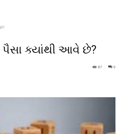
છે?
પૈસા ક્યાંથી આવે છે?
87
0