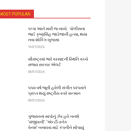
MOST POPULAR
પપ્પા આને મારી જ નાખો.. પોલીસના
ભાઈ કૃષ્ણસિંહ જાડેજાની હત્યા, થયા
નવા શોકિંગ ખુલાસા
10/07/2026
સૌરાષ્ટ્રમાં ભારે વરસાદની સ્થિતિ વચ્ચે
રાજ્ય સરકાર એલર્ટ
08/07/2026
૫૫૦ વર્ષ જૂની હવેલી સંગીત પરંપરાને
પ્રાપ્ત થયું રાષ્ટ્રીય સ્તરે સન્માન
08/07/2026
ગુજરાતનાં સાપોનું ઝેર હવે બનશે
‘સંજીવની’: ‘એન્ટી-સ્નેક
વેનમ’ બનાવવા માટે કંપનીને સોંપાયું