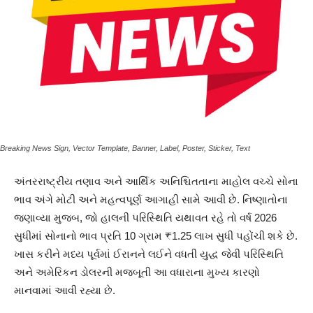
Breaking News Sign, Vector Template, Banner, Label, Poster, Sticker, Text
અંતરરાષ્ટ્રીય તણાવ અને આર્થિક અનિશ્ચિતતાના માહોલ વચ્ચે સોના
ભાવ અંગે મોટી અને મહત્વપૂર્ણ આગાહી સામે આવી છે. નિષ્ણાતોના
જણાવ્યા મુજબ, જો હાલની પરિસ્થિતિ યથાવત રહે તો વર્ષ 2026
સુધીમાં સોનાનો ભાવ પ્રતિ 10 ગ્રામ ₹1.25 લાખ સુધી પહોંચી શકે છે.
ખાસ કરીને મધ્ય પૂર્વમાં ઈરાનને લઈને વધતી યુદ્ધ જેવી પરિસ્થિતિ
અને અમેરિકન ડોલરની મજબૂતી આ વધારાના મુખ્ય કારણો
માનવામાં આવી રહ્યા છે.