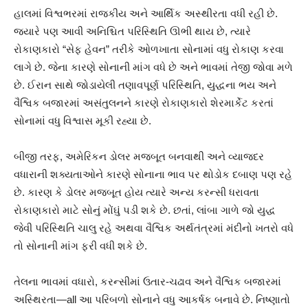
હાલમાં વિશ્વભરમાં રાજકીય અને આર્થિક અસ્થીરતા વધી રહી છે.
જ્યારે પણ આવી અનિશ્ચિત પરિસ્થિતિ ઊભી થાય છે, ત્યારે
રોકાણકારો “સેફ હેવન” તરીકે ઓળખાતા સોનામાં વધુ રોકાણ કરવા
લાગે છે. જેના કારણે સોનાની માંગ વધે છે અને ભાવમાં તેજી જોવા મળે
છે. ઈરાન સાથે જોડાયેલી તણાવપૂર્ણ પરિસ્થિતિ, યુદ્ધના ભય અને
વૈશ્વિક બજારમાં અસંતુલનને કારણે રોકાણકારો શેરમાર્કેટ કરતાં
સોનામાં વધુ વિશ્વાસ મૂકી રહ્યા છે.
બીજી તરફ, અમેરિકન ડોલર મજબૂત બનવાથી અને વ્યાજદર
વધારાની શક્યતાઓને કારણે સોનાના ભાવ પર થોડોક દબાણ પણ રહે
છે. કારણ કે ડોલર મજબૂત હોય ત્યારે અન્ય કરન્સી ધરાવતા
રોકાણકારો માટે સોનું મોંઘું પડી શકે છે. છતાં, લાંબા ગાળે જો યુદ્ધ
જેવી પરિસ્થિતિ ચાલુ રહે અથવા વૈશ્વિક અર્થતંત્રમાં મંદીનો ખતરો વધે
તો સોનાની માંગ ફરી વધી શકે છે.
તેલના ભાવમાં વધારો, કરન્સીમાં ઉતાર-ચઢાવ અને વૈશ્વિક બજારમાં
અસ્થિરતા—all આ પરિબળો સોનાને વધુ આકર્ષક બનાવે છે. નિષ્ણાતો