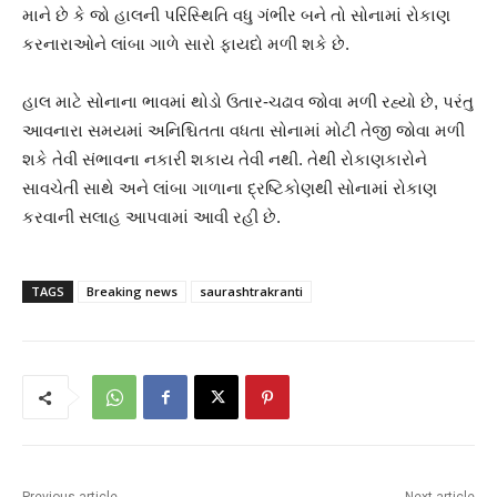
માને છે કે જો હાલની પરિસ્થિતિ વધુ ગંભીર બને તો સોનામાં રોકાણ
કરનારાઓને લાંબા ગાળે સારો ફાયદો મળી શકે છે.
હાલ માટે સોનાના ભાવમાં થોડો ઉતાર-ચઢાવ જોવા મળી રહ્યો છે, પરંતુ
આવનારા સમયમાં અનિશ્ચિતતા વધતા સોનામાં મોટી તેજી જોવા મળી
શકે તેવી સંભાવના નકારી શકાય તેવી નથી. તેથી રોકાણકારોને
સાવચેતી સાથે અને લાંબા ગાળાના દ્રષ્ટિકોણથી સોનામાં રોકાણ
કરવાની સલાહ આપવામાં આવી રહી છે.
TAGS
Breaking news
saurashtrakranti