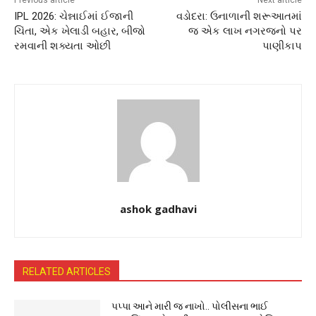
Previous article
Next article
IPL 2026: ચેન્નાઈમાં ઈજાની
વડોદરા: ઉનાળાની શરૂઆતમાં
ચિંતા, એક ખેલાડી બહાર, બીજો
જ એક લાખ નગરજનો પર
રમવાની શક્યતા ઓછી
પાણીકાપ
ashok gadhavi
RELATED ARTICLES
પપ્પા આને મારી જ નાખો.. પોલીસના ભાઈ