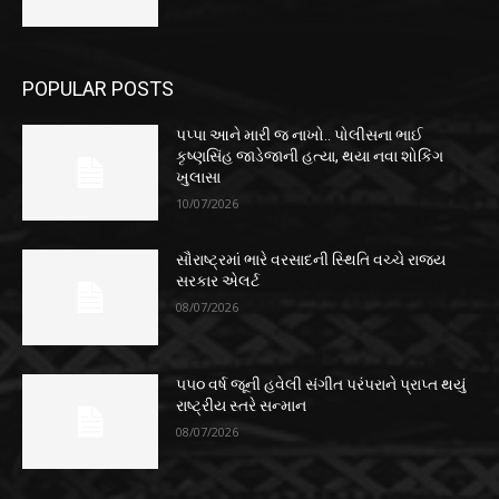
POPULAR POSTS
પપ્પા આને મારી જ નાખો.. પોલીસના ભાઈ
કૃષ્ણસિંહ જાડેજાની હત્યા, થયા નવા શોકિંગ
ખુલાસા
10/07/2026
સૌરાષ્ટ્રમાં ભારે વરસાદની સ્થિતિ વચ્ચે રાજ્ય
સરકાર એલર્ટ
08/07/2026
૫૫૦ વર્ષ જૂની હવેલી સંગીત પરંપરાને પ્રાપ્ત થયું
રાષ્ટ્રીય સ્તરે સન્માન
08/07/2026