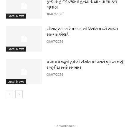
કૃષ્ણસિંહ જાડેજાની હત્યા, થયા નવા શોકિંગ
ખુલાસા
10/07/2026
Local News
સૌરાષ્ટ્રમાં ભારે વરસાદની સ્થિતિ વચ્ચે રાજ્ય
સરકાર એલર્ટ
08/07/2026
Local News
૫૫૦ વર્ષ જૂની હવેલી સંગીત પરંપરાને પ્રાપ્ત થયું
રાષ્ટ્રીય સ્તરે સન્માન
08/07/2026
Local News
- Advertisment -