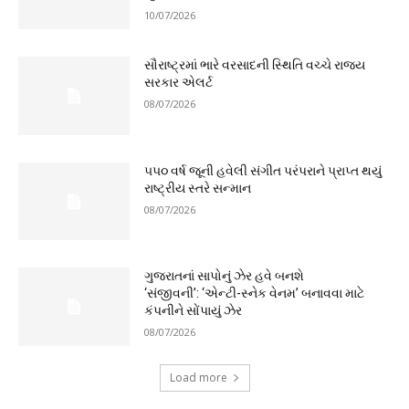
10/07/2026
સૌરાષ્ટ્રમાં ભારે વરસાદની સ્થિતિ વચ્ચે રાજ્ય
સરકાર એલર્ટ
08/07/2026
૫૫૦ વર્ષ જૂની હવેલી સંગીત પરંપરાને પ્રાપ્ત થયું
રાષ્ટ્રીય સ્તરે સન્માન
08/07/2026
ગુજરાતનાં સાપોનું ઝેર હવે બનશે
‘સંજીવની’: ‘એન્ટી-સ્નેક વેનમ’ બનાવવા માટે
કંપનીને સોંપાયું ઝેર
08/07/2026
Load more