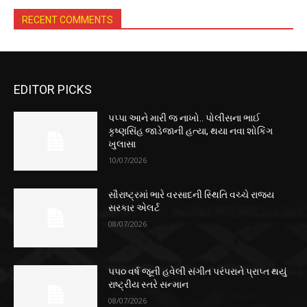
RECENT COMMENTS
EDITOR PICKS
પપ્પા આને મારી જ નાખો.. પોલીસના ભાઈ
કૃષ્ણસિંહ જાડેજાની હત્યા, થયા નવા શોકિંગ
ખુલાસા
10/07/2026
સૌરાષ્ટ્રમાં ભારે વરસાદની સ્થિતિ વચ્ચે રાજ્ય
સરકાર એલર્ટ
08/07/2026
૫૫૦ વર્ષ જૂની હવેલી સંગીત પરંપરાને પ્રાપ્ત થયું
રાષ્ટ્રીય સ્તરે સન્માન
08/07/2026