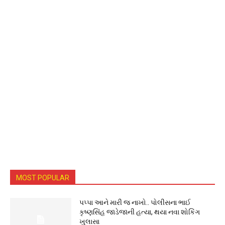
MOST POPULAR
પપ્પા આને મારી જ નાખો.. પોલીસના ભાઈ
કૃષ્ણસિંહ જાડેજાની હત્યા, થયા નવા શોકિંગ
ખુલાસા