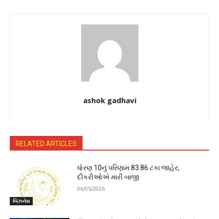
ashok gadhavi
RELATED ARTICLES
ધોરણ 10નું પરિણામ 83.86 ટકા જાહેર,
દીકરીઓએ મારી બાજી
06/05/2026
બિઝનેસ