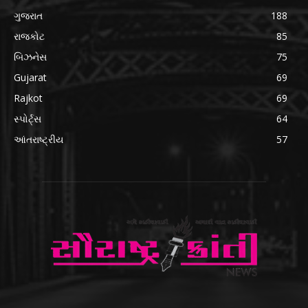
ગુજરાત
188
રાજકોટ
85
બિઝનેસ
75
Gujarat
69
Rajkot
69
સ્પોર્ટ્સ
64
આંતરાષ્ટ્રીય
57