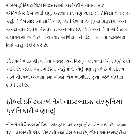
સૌરભે હોસ્પિટાલિટી બિઝનેસમાં કારકિર્દી બનાવવા માટે
એન્જિનિયરિંગ છોડી દીધું. એટલા માટે તેણે 2016 માં રોમિયો લેન શરૂ
કર્યું. તે વેબસાઇટનો માલિક છે, જેમાં દેશના 22 મુખ્ય શહેરોમાં અને
અન્ય ચાર દેશોમાં રેસ્ટોરન્ટ અને બાર છે, જે તે અને તેના ભાઈ દ્વારા
ચલાવવામાં આવે છે. તે વારંવાર સોશિયલ મીડિયા પર તેના વ્યવસાય
વિશે માહિતી શેર કરે છે.
સૌરભનો ભાઈ ગૌરવ તેના વ્યવસાયને વિસ્તૃત કરવામાં તેને સંપૂર્ણ ટેકો
આપે છે. જોકે, ઘણા મીડિયા અહેવાલો એવું પણ સૂચવે છે કે સૌરભ
અને ગૌરવનો વ્યવસાયમાં બીજો એક ભાગીદાર હતો, જેને પોલીસ
શોધી રહી છે.
ફોર્બ્સ ઇન્ડિયાએ તેને નાઇટલાઇફ સંસ્કૃતિમાં
ક્રાંતિકારી ગણાવ્યું
સૌરભે સોશિયલ મીડિયા પ્લેટફોર્મ પર ઘણા ફોટા શેર કર્યા છે. આમાં
17 નવેમ્બરની એક પોસ્ટનો સમાવેશ થાય છે, જેમાં આંતરરાષ્ટ્રીય