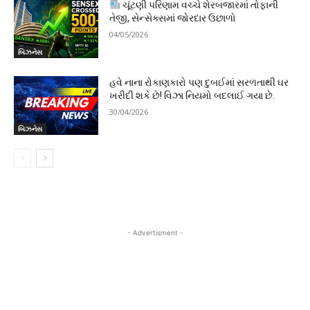
ચૂંટણી પરિણામ વચ્ચે શેરબજારમાં તોફાની
તેજી, સેન્સેક્સમાં જોરદાર ઉછાળો
04/05/2026
બિઝનેસ
હવે નાના રોકાણકારો પણ દુબઈમાં સરળતાથી ઘર
ખરીદી શકે છે! વિઝા નિયમો બદલાઈ ગયા છે.
30/04/2026
બિઝનેસ
- Advertisment -