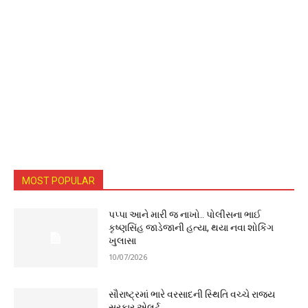
MOST POPULAR
પપ્પા આને મારી જ નાખો.. પોલીસના ભાઈ
કૃષ્ણસિંહ જાડેજાની હત્યા, થયા નવા શોકિંગ
ખુલાસા
10/07/2026
સૌરાષ્ટ્રમાં ભારે વરસાદની સ્થિતિ વચ્ચે રાજ્ય
સરકાર એલર્ટ