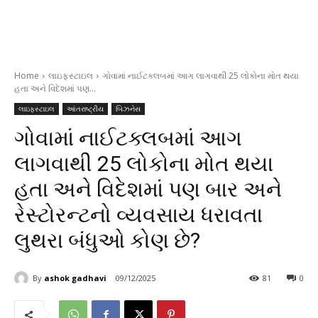
Home
લાઇફસ્ટાઇલ
ગોવામાં નાઈટક્લબમાં આગ લાગવાથી 25 લોકોના મોત થયા
હતા અને વિદેશમાં પણ...
લાઇફસ્ટાઇલ
આંતરાષ્ટ્રીય
બિઝનેસ
ગોવામાં નાઈટક્લબમાં આગ
લાગવાથી 25 લોકોના મોત થયા
હતા અને વિદેશમાં પણ બાર અને
રેસ્ટોરન્ટનો વ્યવસાય ધરાવતા
લુથરા બંધુઓ કોણ છે?
By
ashok gadhavi
09/12/2025
81
0