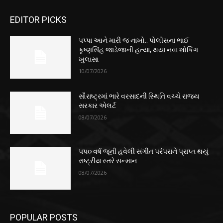
EDITOR PICKS
પપ્પા આને મારી જ નાખો.. પોલીસના ભાઈ
કૃષ્ણસિંહ જાડેજાની હત્યા, થયા નવા શોકિંગ
ખુલાસા
10/07/2026
સૌરાષ્ટ્રમાં ભારે વરસાદની સ્થિતિ વચ્ચે રાજ્ય
સરકાર એલર્ટ
08/07/2026
૫૫૦ વર્ષ જૂની હવેલી સંગીત પરંપરાને પ્રાપ્ત થયું
રાષ્ટ્રીય સ્તરે સન્માન
08/07/2026
POPULAR POSTS