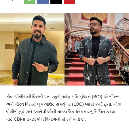
ગોવા પોલીસની વિનંતી પર, બ્યુરો ઓફ ઇમિગ્રેશન (BOI) એ સૌરભ
અને ગૌરવ વિરુદ્ધ લુકઆઉટ સર્ક્યુલર (LOC) જારી કર્યો હતો. ગોવા
પોલીસે હવે બંને આરોપીઓની તાત્કાલિક ધરપકડ સુનિશ્ચિત કરવા
માટે CBIના ઇન્ટરપોલ વિભાગનો સંપર્ક કર્યો છે.