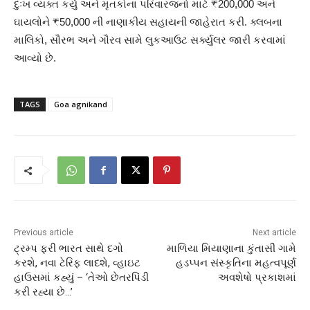
દુઃખ વ્યક્ત કર્યું અને મૃતકોના પરિવારજનો માટે ₹200,000 અને
ઘાયલોને ₹50,000 ની નાણાકીય સહાયની જાહેરાત કરી. ક્લબના
માલિકો, સૌરભ અને ગૌરવ સામે લુકઆઉટ સર્ક્યુલર જારી કરવામાં
આવ્યો છે.
TAGS
Goa agnikand
Previous article
Next article
ટ્રમ્પ ફરી ભારત સાથે દગો
માળિયા મિયાણાના કુંતાસી ગામે
કરશે, નવા ટેરિફ લાદશે, વ્હાઇટ
હડપ્પન સંસ્કૃતિના મહત્વપૂર્ણ
હાઉસમાં કહ્યું – ‘તેઓ છેતરપિંડી
અવશેષો પ્રકાશમાં
કરી રહ્યા છે…’