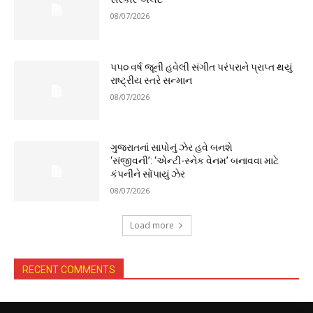
08/07/2026
૫૫૦ વર્ષ જૂની હવેલી સંગીત પરંપરાને પ્રાપ્ત થયું
રાષ્ટ્રીય સ્તરે સન્માન
08/07/2026
ગુજરાતનાં સાપોનું ઝેર હવે બનશે
‘સંજીવની’: ‘એન્ટી-સ્નેક વેનમ’ બનાવવા માટે
કંપનીને સોંપાયું ઝેર
08/07/2026
Load more
RECENT COMMENTS