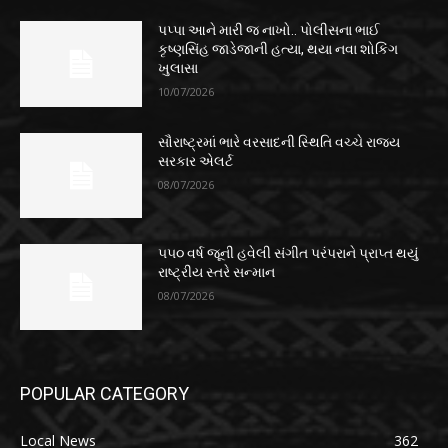
પપ્પા આને મારી જ નાખો.. પોલીસના ભાઈ
કૃષ્ણસિંહ જાડેજાની હત્યા, થયા નવા શોકિંગ
ખુલાસા
10/07/2026
સૌરાષ્ટ્રમાં ભારે વરસાદની સ્થિતિ વચ્ચે રાજ્ય
સરકાર એલર્ટ
08/07/2026
૫૫૦ વર્ષ જૂની હવેલી સંગીત પરંપરાને પ્રાપ્ત થયું
રાષ્ટ્રીય સ્તરે સન્માન
08/07/2026
POPULAR CATEGORY
Local News
362