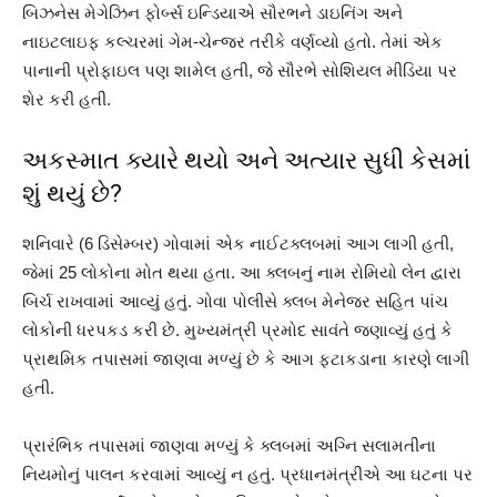
બિઝનેસ મેગેઝિન ફોર્બ્સ ઇન્ડિયાએ સૌરભને ડાઇનિંગ અને
નાઇટલાઇફ કલ્ચરમાં ગેમ-ચેન્જર તરીકે વર્ણવ્યો હતો. તેમાં એક
પાનાની પ્રોફાઇલ પણ શામેલ હતી, જે સૌરભે સોશિયલ મીડિયા પર
શેર કરી હતી.
અકસ્માત ક્યારે થયો અને અત્યાર સુધી કેસમાં
શું થયું છે?
શનિવારે (6 ડિસેમ્બર) ગોવામાં એક નાઈટક્લબમાં આગ લાગી હતી,
જેમાં 25 લોકોના મોત થયા હતા. આ ક્લબનું નામ રોમિયો લેન દ્વારા
બિર્ચ રાખવામાં આવ્યું હતું. ગોવા પોલીસે ક્લબ મેનેજર સહિત પાંચ
લોકોની ધરપકડ કરી છે. મુખ્યમંત્રી પ્રમોદ સાવંતે જણાવ્યું હતું કે
પ્રાથમિક તપાસમાં જાણવા મળ્યું છે કે આગ ફટાકડાના કારણે લાગી
હતી.
પ્રારંભિક તપાસમાં જાણવા મળ્યું કે ક્લબમાં અગ્નિ સલામતીના
નિયમોનું પાલન કરવામાં આવ્યું ન હતું. પ્રધાનમંત્રીએ આ ઘટના પર