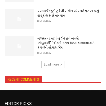
૫૫૦ વર્ષ જૂની હવેલી સંગીત પરંપરાને પ્રાપ્ત થયું
રાષ્ટ્રીય સ્તરે સન્માન
08/07/2026
ગુજરાતનાં સાપોનું ઝેર હવે બનશે
‘સંજીવની’: ‘એન્ટી-સ્નેક વેનમ’ બનાવવા માટે
કંપનીને સોંપાયું ઝેર
08/07/2026
Load more
RECENT COMMENTS
EDITOR PICKS