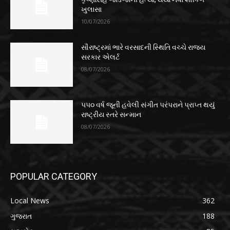
ખુલાસા
10/07/2026
સૌરાષ્ટ્રમાં ભારે વરસાદની સ્થિતિ વચ્ચે રાજ્ય
સરકાર એલર્ટ
08/07/2026
૫૫૦ વર્ષ જૂની હવેલી સંગીત પરંપરાને પ્રાપ્ત થયું
રાષ્ટ્રીય સ્તરે સન્માન
08/07/2026
POPULAR CATEGORY
Local News
362
ગુજરાત
188