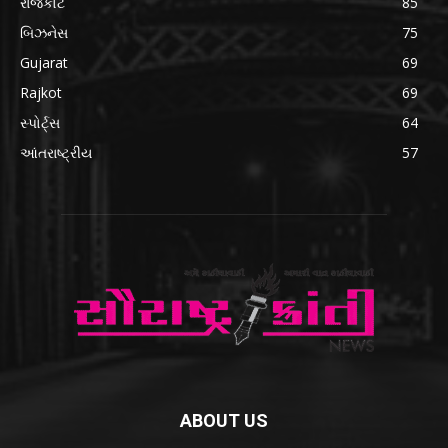
રાજકોટ
85
બિઝનેસ
75
Gujarat
69
Rajkot
69
સ્પોર્ટ્સ
64
આંતરાષ્ટ્રીય
57
ABOUT US