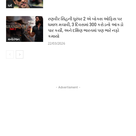
ધર્મ
રણવીર સિંહની ધુરંધર 2 એ બોક્સ ઓફિસ પર
ધમાલ મચાવી, 3 દિવસમાં 300 કરોડનો આંકડો
પાર કર્યો, અને દક્ષિણ ભારતમાં પણ ભારે નફો
કમાયો
મનોરંજન
22/03/2026
- Advertisment -