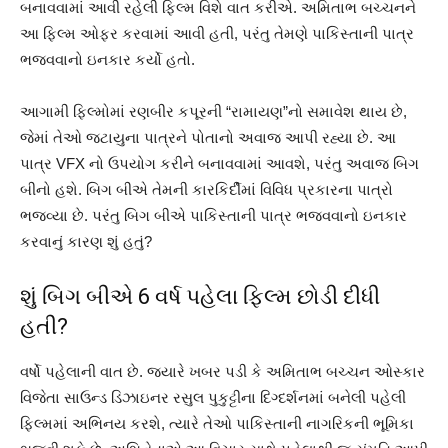
બનાવવામાં આવી રહેલી ફિલ્મ વિશે વાત કરીએ. અમિતાભ બચ્ચનને
આ ફિલ્મ ઓફર કરવામાં આવી હતી, પરંતુ તેમણે પાકિસ્તાની પાત્ર
ભજવવાનો ઇનકાર કર્યો હતો.
આગામી ફિલ્મોમાં રણબીર કપૂરની “રામાયણ”નો સમાવેશ થાય છે,
જેમાં તેઓ જટાયુના પાત્રને પોતાનો અવાજ આપી રહ્યા છે. આ
પાત્ર VFX નો ઉપયોગ કરીને બનાવવામાં આવશે, પરંતુ અવાજ બિગ
બીનો હશે. બિગ બીએ તેમની કારકિર્દીમાં વિવિધ પ્રકારના પાત્રો
ભજવ્યા છે. પરંતુ બિગ બીએ પાકિસ્તાની પાત્ર ભજવવાનો ઇનકાર
કરવાનું કારણ શું હતું?
શું બિગ બીએ 6 વર્ષ પહેલા ફિલ્મ છોડી દીધી
હતી?
વર્ષો પહેલાની વાત છે. જ્યારે ખબર પડી કે અમિતાભ બચ્ચન ઓસ્કાર
વિજેતા સાઉન્ડ ડિઝાઇનર રસુલ પુકુટ્ટીના દિગ્દર્શનમાં બનેલી પહેલી
ફિલ્મમાં અભિનય કરશે, ત્યારે તેઓ પાકિસ્તાની નાગરિકની ભૂમિકા