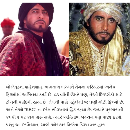
બોલિવૂડના શહેનશાહ અમિતાભ બચ્ચને તેમના કરિયરમાં અનેક
ફિલ્મોમાં અભિનય કર્યો છે. ૮૩ વર્ષની ઉંમરે પણ, તેઓ દિગ્દર્શકો માટે
ટોચની પસંદગી રહ્યા છે. તેમની પાસે પહેલેથી જ ઘણી મોટી ફિલ્મો છે,
અને તેઓ “KBC” ના દરેક સીઝનમાં હિટ રહ્યા છે. જ્યારે પ્રભાસની
કલ્કી ૨ પર કામ શરૂ થશે, ત્યારે અમિતાભ બચ્ચન પણ પાછા ફરશે.
પરંતુ આ દરમિયાન, ચાલો ઓસ્કાર વિજેતા ડિઝાઇનર દ્વારા