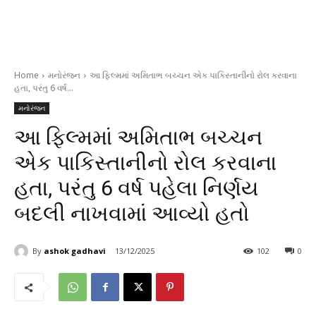
Home
મનોરંજન
આ ફિલ્મમાં અમિતાભ બચ્ચન એક પાકિસ્તાનીનો રોલ કરવાના
હતા, પરંતુ 6 વર્ષ...
મનોરંજન
આ ફિલ્મમાં અમિતાભ બચ્ચન
એક પાકિસ્તાનીનો રોલ કરવાના
હતા, પરંતુ 6 વર્ષ પહેલા નિર્ણય
બદલી નાખવામાં આવ્યો હતો
By
ashok gadhavi
13/12/2025
102
0