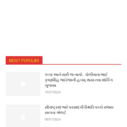
MOST POPULAR
પપ્પા આને મારી જ નાખો.. પોલીસના ભાઈ
કૃષ્ણસિંહ જાડેજાની હત્યા, થયા નવા શોકિંગ
ખુલાસા
10/07/2026
સૌરાષ્ટ્રમાં ભારે વરસાદની સ્થિતિ વચ્ચે રાજ્ય
સરકાર એલર્ટ
08/07/2026