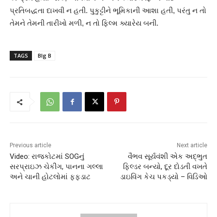
પ્રતિબદ્ધતા દાખવી ન હતી. પુકુટ્ટીને ભૂમિકાની આશા હતી, પરંતુ ન તો
તેમને તેમની તારીખો મળી, ન તો ફિલ્મ ક્યારેય બની.
TAGS
BIg B
Previous article
Next article
Video: રાજકોટમાં SOGનું
વૈભવ સૂર્યવંશી એક અદ્ભુત
સરપ્રાઇઝ ચેકીંગ, પાનના ગલ્લા
ફિલ્ડર બન્યો, દૂર દોડતી વખતે
અને ચાની હોટલોમાં ફફડાટ
ડાઇવિંગ કેચ પકડ્યો – વિડિઓ