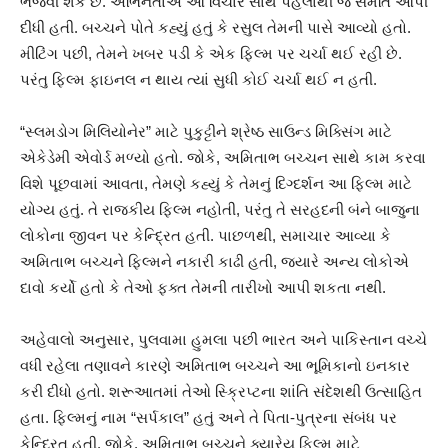
ભજવી શકે છે. અભિનેતાએ આ વિચાર સાથે પહેલાથી જ સંમતિ આપી
દીધી હતી. બચ્ચને પોતે કહ્યું હતું કે રસુલ તેમની પાસે આવ્યો હતો.
મીટિંગ પછી, તેમને ખબર પડી કે એક ફિલ્મ પર ચર્ચા થઈ રહી છે.
પરંતુ ફિલ્મ ફાઇનલ ન થાય ત્યાં સુધી કોઈ ચર્ચા થઈ ન હતી.
“સ્લમડોગ મિલિયોનેર” માટે પુકુટ્ટીને શ્રેષ્ઠ સાઉન્ડ મિક્સિંગ માટે
એકેડેમી એવોર્ડ મળ્યો હતો. જોકે, અમિતાભ બચ્ચન સાથે કામ કરવા
વિશે પૂછવામાં આવતા, તેમણે કહ્યું કે તેમનું દિગ્દર્શન આ ફિલ્મ માટે
યોગ્ય હતું. તે રાજકીય ફિલ્મ નહોતી, પરંતુ તે સરહદની બંને બાજુના
લોકોના જીવન પર કેન્દ્રિત હતી. પાછળથી, સમાચાર આવ્યા કે
અમિતાભ બચ્ચને ફિલ્મને નકારી કાઢી હતી, જ્યારે અન્ય લોકોએ
દાવો કર્યો હતો કે તેઓ ફક્ત તેમની તારીખો આપી શકતા નથી.
અહેવાલો અનુસાર, પુલવામા હુમલા પછી ભારત અને પાકિસ્તાન વચ્ચે
વધી રહેલા તણાવને કારણે અમિતાભ બચ્ચને આ ભૂમિકાનો ઇનકાર
કરી દીધો હતો. શરૂઆતમાં તેઓ સ્ક્રિપ્ટના શાંતિ સંદેશથી ઉત્સાહિત
હતા. ફિલ્મનું નામ “સર્પકાલ” હતું અને તે પિતા-પુત્રના સંબંધ પર
કેન્દ્રિત હતી. જોકે, અમિતાભ બચ્ચને ક્યારેય ફિલ્મ માટે