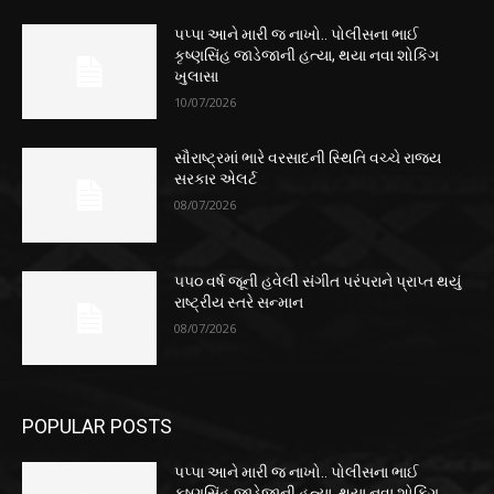
પપ્પા આને મારી જ નાખો.. પોલીસના ભાઈ
કૃષ્ણસિંહ જાડેજાની હત્યા, થયા નવા શોકિંગ
ખુલાસા
10/07/2026
સૌરાષ્ટ્રમાં ભારે વરસાદની સ્થિતિ વચ્ચે રાજ્ય
સરકાર એલર્ટ
08/07/2026
૫૫૦ વર્ષ જૂની હવેલી સંગીત પરંપરાને પ્રાપ્ત થયું
રાષ્ટ્રીય સ્તરે સન્માન
08/07/2026
POPULAR POSTS
પપ્પા આને મારી જ નાખો.. પોલીસના ભાઈ
કૃષ્ણસિંહ જાડેજાની હત્યા, થયા નવા શોકિંગ