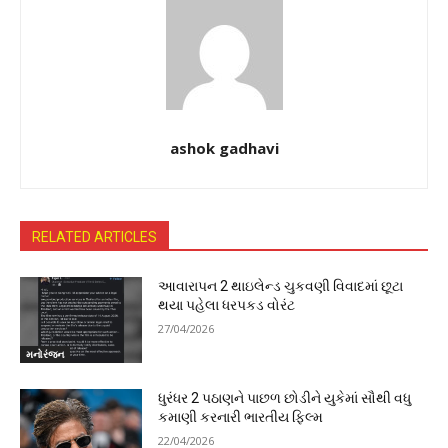
ashok gadhavi
RELATED ARTICLES
આવારાપન 2 થાઇલેન્ડ ચુકવણી વિવાદમાં છૂટા
થયા પહેલા ધરપકડ વોરંટ
27/04/2026
મનોરંજન
ધુરંધર 2 પઠાણને પાછળ છોડીને યુકેમાં સૌથી વધુ
કમાણી કરનારી ભારતીય ફિલ્મ
22/04/2026