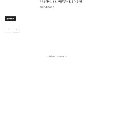
ગોંડલમાં ફરી ભાજપનો દબદબો
28/04/2026
ગુજરાત
- Advertisment -