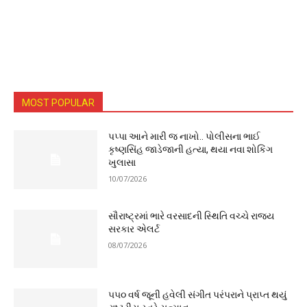
MOST POPULAR
પપ્પા આને મારી જ નાખો.. પોલીસના ભાઈ
કૃષ્ણસિંહ જાડેજાની હત્યા, થયા નવા શોકિંગ
ખુલાસા
10/07/2026
સૌરાષ્ટ્રમાં ભારે વરસાદની સ્થિતિ વચ્ચે રાજ્ય
સરકાર એલર્ટ
08/07/2026
૫૫૦ વર્ષ જૂની હવેલી સંગીત પરંપરાને પ્રાપ્ત થયું