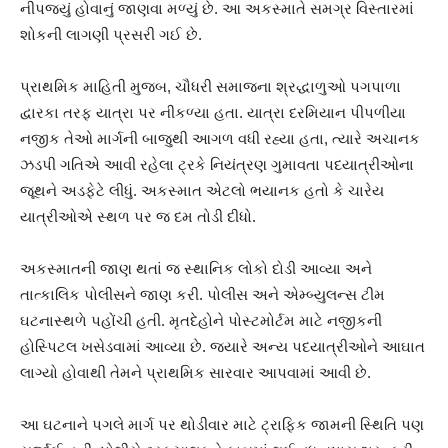
નીપજ્યું હોવાનું જાણવા મળ્યું છે. આ અકસ્માતે સમગ્ર વિસ્તારમાં
શોકની લાગણી પ્રસરી ગઈ છે.
પ્રાથમિક માહિતી મુજબ, ચૌધરી સમાજના શ્રદ્ધાળુઓ પગપાળા
દ્વારકા તરફ યાત્રા પર નીકળ્યા હતા. યાત્રા દરમિયાન પીપળીયા
નજીક તેઓ માર્ગની બાજુથી આગળ વધી રહ્યા હતા, ત્યારે અચાનક
ઝડપી ગતિએ આવી રહેલા ટ્રકે નિયંત્રણ ગુમાવતા પદયાત્રીઓના
જૂથને અડફેટે લીધું. અકસ્માત એટલો ભયાનક હતો કે ચારેય
યાત્રીઓએ સ્થળ પર જ દમ તોડી દીધો.
અકસ્માતની જાણ થતાં જ સ્થાનિક લોકો દોડી આવ્યા અને
તાત્કાલિક પોલીસને જાણ કરી. પોલીસ અને એમ્બ્યુલન્સ ટીમ
ઘટનાસ્થળે પહોંચી હતી. મૃતદેહોને પોસ્ટમોર્ટમ માટે નજીકની
હોસ્પિટલ ખસેડવામાં આવ્યા છે. જ્યારે અન્ય પદયાત્રીઓને આઘાત
લાગ્યો હોવાથી તેમને પ્રાથમિક સારવાર આપવામાં આવી છે.
આ ઘટનાને પગલે માર્ગ પર થોડીવાર માટે ટ્રાફિક જામની સ્થિતિ પણ