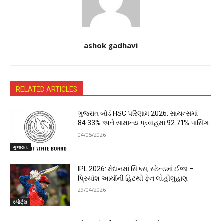
ashok gadhavi
RELATED ARTICLES
ગુજરાત બોર્ડ HSC પરિણામ 2026: સાયન્સમાં
84.33% અને સામાન્ય પ્રવાહમાં 92.71% પાસિંગ
04/05/2026
ગુજરાત
IPL 2026: મેદાનમાં સિક્સ, સ્ટેન્ડમાં ઈજા –
પ્રિયાંશ આર્યાની હિટથી ફેન લોહીલુહાણ
29/04/2026
સ્પોર્ટ્સ