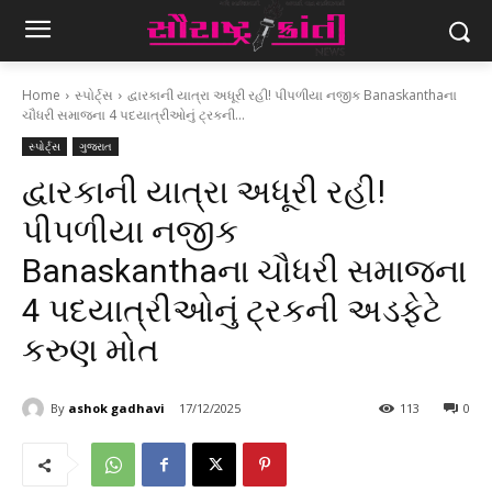
Home
સ્પોર્ટ્સ
દ્વારકાની યાત્રા અધૂરી રહી! પીપળીયા નજીક Banaskanthaના
ચૌધરી સમાજના 4 પદયાત્રીઓનું ટ્રકની...
સ્પોર્ટ્સ
ગુજરાત
દ્વારકાની યાત્રા અધૂરી રહી!
પીપળીયા નજીક
Banaskanthaના ચૌધરી સમાજના
4 પદયાત્રીઓનું ટ્રકની અડફેટે
કરુણ મોત
By
ashok gadhavi
17/12/2025
113
0