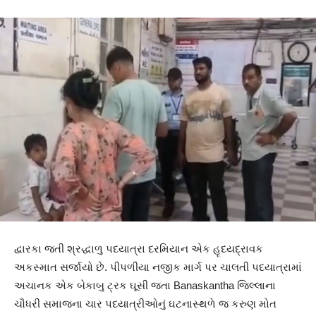
દ્વારકા જતી શ્રદ્ધાળુ પદયાત્રા દરમિયાન એક હૃદયદ્રાવક
અકસ્માત સર્જાયો છે. પીપળીયા નજીક માર્ગ પર ચાલતી પદયાત્રામાં
અચાનક એક બેકાબુ ટ્રક ઘૂસી જતા Banaskantha જિલ્લાના
ચૌધરી સમાજના ચાર પદયાત્રીઓનું ઘટનાસ્થળે જ કરુણ મોત