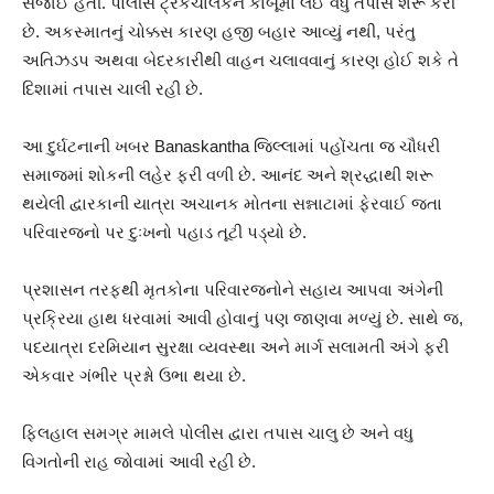
સર્જાઈ હતી. પોલીસે ટ્રકચાલકને કાબૂમાં લઈ વધુ તપાસ શરૂ કરી
છે. અકસ્માતનું ચોક્કસ કારણ હજી બહાર આવ્યું નથી, પરંતુ
અતિઝડપ અથવા બેદરકારીથી વાહન ચલાવવાનું કારણ હોઈ શકે તે
દિશામાં તપાસ ચાલી રહી છે.
આ દુર્ઘટનાની ખબર Banaskantha જિલ્લામાં પહોંચતા જ ચૌધરી
સમાજમાં શોકની લહેર ફરી વળી છે. આનંદ અને શ્રદ્ધાથી શરૂ
થયેલી દ્વારકાની યાત્રા અચાનક મોતના સન્નાટામાં ફેરવાઈ જતા
પરિવારજનો પર દુઃખનો પહાડ તૂટી પડ્યો છે.
પ્રશાસન તરફથી મૃતકોના પરિવારજનોને સહાય આપવા અંગેની
પ્રક્રિયા હાથ ધરવામાં આવી હોવાનું પણ જાણવા મળ્યું છે. સાથે જ,
પદયાત્રા દરમિયાન સુરક્ષા વ્યવસ્થા અને માર્ગ સલામતી અંગે ફરી
એકવાર ગંભીર પ્રશ્નો ઉભા થયા છે.
ફિલહાલ સમગ્ર મામલે પોલીસ દ્વારા તપાસ ચાલુ છે અને વધુ
વિગતોની રાહ જોવામાં આવી રહી છે.