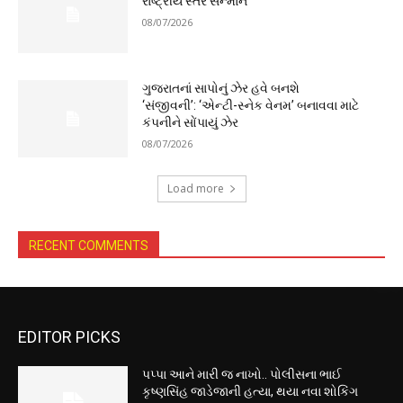
રાષ્ટ્રીય સ્તરે સન્માન
08/07/2026
ગુજરાતનાં સાપોનું ઝેર હવે બનશે
‘સંજીવની’: ‘એન્ટી-સ્નેક વેનમ’ બનાવવા માટે
કંપનીને સોંપાયું ઝેર
08/07/2026
Load more
RECENT COMMENTS
EDITOR PICKS
પપ્પા આને મારી જ નાખો.. પોલીસના ભાઈ
કૃષ્ણસિંહ જાડેજાની હત્યા, થયા નવા શોકિંગ