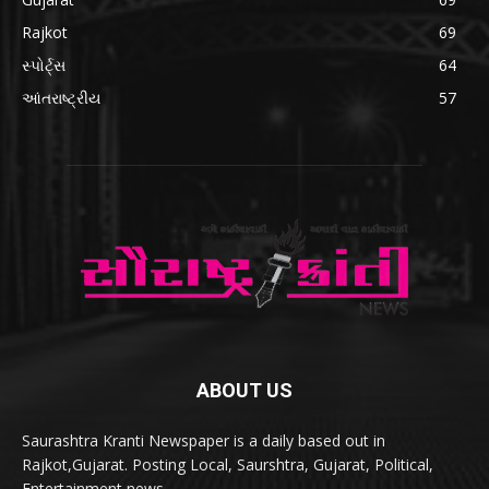
Rajkot
69
સ્પોર્ટ્સ
64
આંતરાષ્ટ્રીય
57
ABOUT US
Saurashtra Kranti Newspaper is a daily based out in
Rajkot,Gujarat. Posting Local, Saurshtra, Gujarat, Political,
Entertainment news.