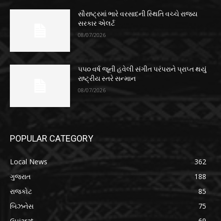
સૌરાષ્ટ્રમાં ભારે વરસાદની સ્થિતિ વચ્ચે રાજ્ય
સરકાર એલર્ટ
08/07/2026
૫૫૦ વર્ષ જૂની હવેલી સંગીત પરંપરાને પ્રાપ્ત થયું
રાષ્ટ્રીય સ્તરે સન્માન
08/07/2026
POPULAR CATEGORY
Local News
362
ગુજરાત
188
રાજકોટ
85
બિઝનેસ
75
Gujarat
69