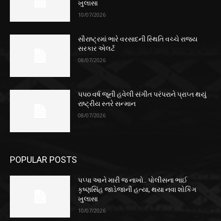
ખુલાસા
10/07/2026
સૌરાષ્ટ્રમાં ભારે વરસાદની સ્થિતિ વચ્ચે રાજ્ય
સરકાર એલર્ટ
08/07/2026
૫૫૦ વર્ષ જૂની હવેલી સંગીત પરંપરાને પ્રાપ્ત થયું
રાષ્ટ્રીય સ્તરે સન્માન
08/07/2026
POPULAR POSTS
પપ્પા આને મારી જ નાખો.. પોલીસના ભાઈ
કૃષ્ણસિંહ જાડેજાની હત્યા, થયા નવા શોકિંગ
ખુલાસા
10/07/2026