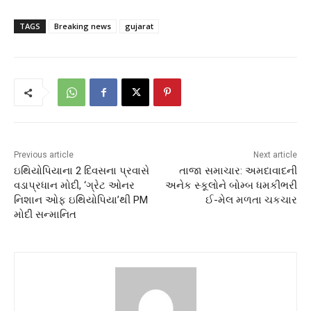
TAGS
Breaking news
gujarat
Previous article
Next article
ઇથિયોપિયાના 2 દિવસના પ્રવાસે
તાજા સમાચાર: અમદાવાદની
વડાપ્રધાન મોદી, ‘ગ્રેટ ઓનર
અનેક સ્કૂલોને બોમ્બ ધમકીભરી
નિશાન ઓફ ઇથિયોપિયા’થી PM
ઈ-મેલ મળતા ચકચાર
મોદી સન્માનિત