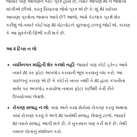
જ્યારે પણ આપણને કોઈ પ્રશ્ન હોય છે, ત્યારે આપણે AI ને જવાબો
માંગીએ છીએ. પરંતુ વિચારવા જેવો પ્રશ્ન એ છે કે: શું AI ખરેખર
આપણા પ્રશ્નોના જવાબ આપે છે? આજે, અમે કેટલાક પ્રશ્નો શેર
કરીશું જે તમારે કોઈપણ AI ચેટબોટને પૂછવાનું ટાળવું જોઈએ, કારણ
કે આ મુશ્કેલી ઊભી કરી શકે છે.
આ 4 ટિપ્સ ન લો
વ્યક્તિગત માહિતી શેર કરશો નહીં:
જ્યારે પણ કોઈ ટ્રેન્ડ આવે
ત્યારે AI પર ફોટા અપલોડ કરવાની ભૂલ કરવાનું બંધ કરો. આ
પાછળનું કારણ એ છે કે કોઈને ખબર નથી કે AI દ્વારા કંપનીના
સર્વર પર અપલોડ કરાયેલા તમારા ફોટા પછીથી કેવી રીતે
ઉપયોગમાં લેવાશે.
રોકાણ સલાહ ન લો:
ક્યાં અને કયા શેરોમાં રોકાણ કરવું અથવા
ક્યાં રોકાણ કરવું તે અંગે AI પાસેથી સલાહ લેવાનું ટાળો. જ્યારે
AI તમને સલાહ આપી શકે છે, તે નુકસાન પણ કરી શકે છે, તેથી
તમારું પોતાનું સંશોધન કરો.