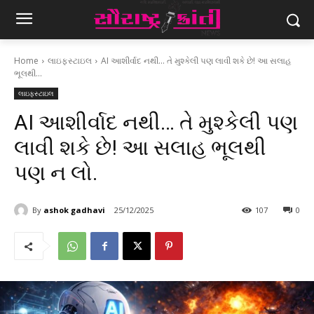
Home
લાઇફસ્ટાઇલ
AI આશીર્વાદ નથી... તે મુશ્કેલી પણ લાવી શકે છે! આ સલાહ
ભૂલથી...
લાઇફસ્ટાઇલ
AI આશીર્વાદ નથી… તે મુશ્કેલી પણ
લાવી શકે છે! આ સલાહ ભૂલથી
પણ ન લો.
By
ashok gadhavi
25/12/2025
107
0