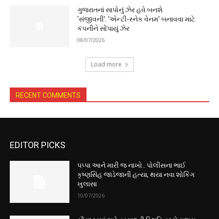
ગુજરાતનાં સાપોનું ઝેર હવે બનશે
‘સંજીવની’: ‘એન્ટી-સ્નેક વેનમ’ બનાવવા માટે
કંપનીને સોંપાયું ઝેર
08/07/2026
Load more
RECENT COMMENTS
EDITOR PICKS
પપ્પા આને મારી જ નાખો.. પોલીસના ભાઈ
કૃષ્ણસિંહ જાડેજાની હત્યા, થયા નવા શોકિંગ
ખુલાસા
10/07/2026