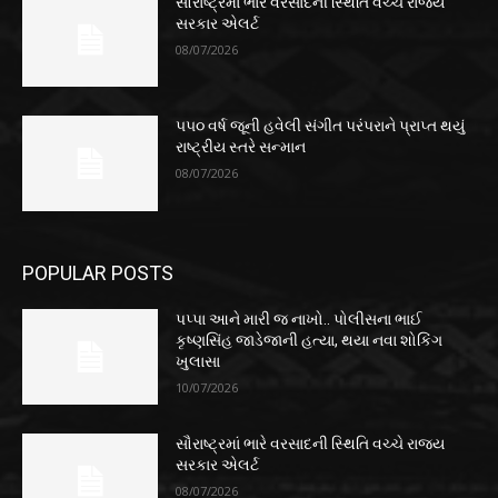
સૌરાષ્ટ્રમાં ભારે વરસાદની સ્થિતિ વચ્ચે રાજ્ય
સરકાર એલર્ટ
08/07/2026
૫૫૦ વર્ષ જૂની હવેલી સંગીત પરંપરાને પ્રાપ્ત થયું
રાષ્ટ્રીય સ્તરે સન્માન
08/07/2026
POPULAR POSTS
પપ્પા આને મારી જ નાખો.. પોલીસના ભાઈ
કૃષ્ણસિંહ જાડેજાની હત્યા, થયા નવા શોકિંગ
ખુલાસા
10/07/2026
સૌરાષ્ટ્રમાં ભારે વરસાદની સ્થિતિ વચ્ચે રાજ્ય
સરકાર એલર્ટ
08/07/2026