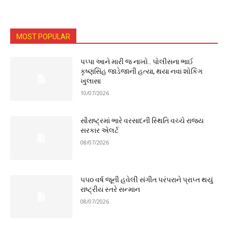
MOST POPULAR
પપ્પા આને મારી જ નાખો.. પોલીસના ભાઈ
કૃષ્ણસિંહ જાડેજાની હત્યા, થયા નવા શોકિંગ
ખુલાસા
10/07/2026
સૌરાષ્ટ્રમાં ભારે વરસાદની સ્થિતિ વચ્ચે રાજ્ય
સરકાર એલર્ટ
08/07/2026
૫૫૦ વર્ષ જૂની હવેલી સંગીત પરંપરાને પ્રાપ્ત થયું
રાષ્ટ્રીય સ્તરે સન્માન
08/07/2026