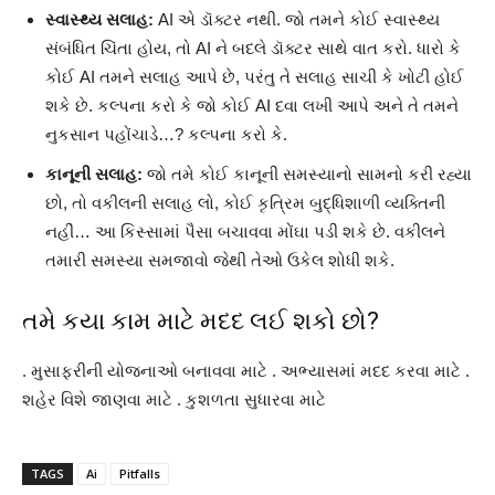
સ્વાસ્થ્ય સલાહ:
AI એ ડૉક્ટર નથી. જો તમને કોઈ સ્વાસ્થ્ય
સંબંધિત ચિંતા હોય, તો AI ને બદલે ડૉક્ટર સાથે વાત કરો. ધારો કે
કોઈ AI તમને સલાહ આપે છે, પરંતુ તે સલાહ સાચી કે ખોટી હોઈ
શકે છે. કલ્પના કરો કે જો કોઈ AI દવા લખી આપે અને તે તમને
નુકસાન પહોંચાડે…? કલ્પના કરો કે.
કાનૂની સલાહ:
જો તમે કોઈ કાનૂની સમસ્યાનો સામનો કરી રહ્યા
છો, તો વકીલની સલાહ લો, કોઈ કૃત્રિમ બુદ્ધિશાળી વ્યક્તિની
નહીં… આ કિસ્સામાં પૈસા બચાવવા મોંઘા પડી શકે છે. વકીલને
તમારી સમસ્યા સમજાવો જેથી તેઓ ઉકેલ શોધી શકે.
તમે કયા કામ માટે મદદ લઈ શકો છો?
. મુસાફરીની યોજનાઓ બનાવવા માટે . અભ્યાસમાં મદદ કરવા માટે .
શહેર વિશે જાણવા માટે . કુશળતા સુધારવા માટે
TAGS
Ai
Pitfalls