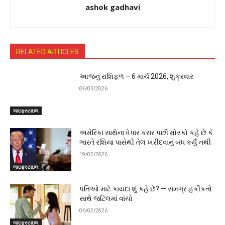
ashok gadhavi
RELATED ARTICLES
આજનું રાશિફળ – 6 માર્ચ 2026, શુક્રવાર
06/03/2026
લાઇફસ્ટાઇલ
અમેરિકા સાથેના વેપાર કરાર પછી મોસ્કો કહે છે કે
ભારતે રશિયા પાસેથી તેલ ખરીદવાનું બંધ કર્યું નથી
19/02/2026
લાઇફસ્ટાઇલ
પતિઓ માટે કાયદા શું કહે છે? — સમગ્ર હકીકતો
સાથે જટિલમાં વાંચો
06/02/2026
લાઇફસ્ટાઇલ