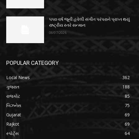
૫૫૦ વર્ષ જૂની હવેલી સંગીત પરંપરાને પ્રાપ્ત થયું
રાષ્ટ્રીય સ્તરે સન્માન
08/07/2026
POPULAR CATEGORY
Local News
362
ગુજરાત
188
રાજકોટ
85
બિઝનેસ
75
Gujarat
69
Rajkot
69
સ્પોર્ટ્સ
64