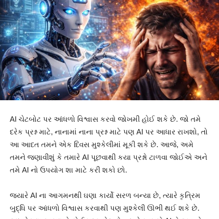
AI ચેટબોટ પર આંધળો વિશ્વાસ કરવો જોખમી હોઈ શકે છે. જો તમે
દરેક પ્રશ્ન માટે, નાનામાં નાના પ્રશ્ન માટે પણ AI પર આધાર રાખશો, તો
આ આદત તમને એક દિવસ મુશ્કેલીમાં મૂકી શકે છે. આજે, અમે
તમને જણાવીશું કે તમારે AI પૂછવાથી કયા પ્રશ્નો ટાળવા જોઈએ અને
તમે AI નો ઉપયોગ શા માટે કરી શકો છો.
જ્યારે AI ના આગમનથી ઘણા કાર્યો સરળ બન્યા છે, ત્યારે કૃત્રિમ
બુદ્ધિ પર આંધળો વિશ્વાસ કરવાથી પણ મુશ્કેલી ઊભી થઈ શકે છે.