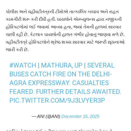
પોલીસ અને વહીવટીતંત્રની ટીમોએ તાત્કાલિક બચાવ અને રાહત
કામગીરી શરૂ કરી દીધી હતી. ઘાયલોને એમ્બ્યુલન્સ દ્વારા નજીકની
હોસ્પિટલોમાં લઈ જવામાં આવ્યા હતા, જ્યાં તેમની હાલમાં સારવાર
ચાલી રહી છે. કેટલાક ઘાયલોની હાલત ગંભીર હોવાનું જાણવા મળે છે.
વહીવટીતંત્રે હોસ્પિટલોને શ્રેષ્ઠ શક્ય સારવાર માટે જરૂરી સૂચનાઓ
જારી કરી છે.
#WATCH
| MATHURA, UP | SEVERAL
BUSES CATCH FIRE ON THE DELHI-
AGRA EXPRESSWAY. CASUALTIES
FEARED. FURTHER DETAILS AWAITED.
PIC.TWITTER.COM/9J3LVYER3P
— ANI (@ANI)
December 16, 2025