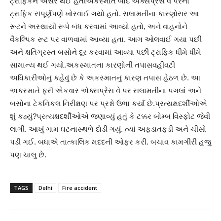
ટ્રાફિકને અસર થઈ હતીઅકસ્માત બાદ એક્સપ્રેસ વે પરનો
ટ્રાફિક સંપૂર્ણપણે ખોરવાઈ ગયો હતો. સલામતીના કારણોસર આ
રૂટને અસ્થાયી રૂપે બંધ કરવામાં આવ્યો હતો, અને વાહનોને
વૈકલ્પિક રૂટ પર વાળવામાં આવ્યા હતા. આગ ઓલવાઈ ગયા પછી
અને ક્ષતિગ્રસ્ત બસોને દૂર કરવામાં આવ્યા પછી ટ્રાફિક ધીમે ધીમે
સામાન્ય થઈ ગયો.અકસ્માતના કારણોની તપાસવહીવટી
અધિકારીઓનું કહેવું છે કે અકસ્માતનું કારણ તપાસ હેઠળ છે. આ
અકસ્માતે ફરી એકવાર એક્સપ્રેસ વે પર સલામતીના પગલાં અને
બસોના ટેકનિકલ નિરીક્ષણ પર પ્રશ્નો ઉભા કર્યા છે.પ્રત્યક્ષદર્શીઓએ
શું કહ્યું?પ્રત્યક્ષદર્શીઓએ જણાવ્યું હતું કે ટક્કર બોમ્બ વિસ્ફોટ જેવી
લાગી. આખું ગામ ઘટનાસ્થળે દોડી ગયું. ત્યાં અફડાતફડી અને ચીસો
પડી ગઈ. બધાએ તાત્કાલિક મદદની ઓફર કરી. બચાવ કામગીરી હજુ
પણ ચાલુ છે.
TAGS
Delhi
Fire accident