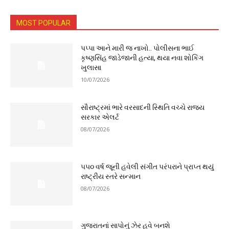
MOST POPULAR
પપ્પા આને મારી જ નાખો.. પોલીસના ભાઈ
કૃષ્ણસિંહ જાડેજાની હત્યા, થયા નવા શોકિંગ
ખુલાસા
10/07/2026
સૌરાષ્ટ્રમાં ભારે વરસાદની સ્થિતિ વચ્ચે રાજ્ય
સરકાર એલર્ટ
08/07/2026
૫૫૦ વર્ષ જૂની હવેલી સંગીત પરંપરાને પ્રાપ્ત થયું
રાષ્ટ્રીય સ્તરે સન્માન
08/07/2026
ગુજરાતનાં સાપોનું ઝેર હવે બનશે