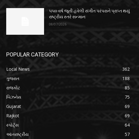
૫૫૦ વર્ષ જૂની હવેલી સંગીત પરંપરાને પ્રાપ્ત થયું
રાષ્ટ્રીય સ્તરે સન્માન
08/07/2026
POPULAR CATEGORY
Local News
362
ગુજરાત
188
રાજકોટ
85
બિઝનેસ
75
Gujarat
69
Rajkot
69
સ્પોર્ટ્સ
64
આંતરાષ્ટ્રીય
57