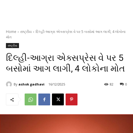
Home
રાષ્ટ્રીય
દિલ્હી-આગ્રા એક્સપ્રેસ વે પર 5 બસોમાં આગ લાગી, 4 લોકોના
મોત
રાષ્ટ્રીય
દિલ્હી-આગ્રા એક્સપ્રેસ વે પર 5
બસોમાં આગ લાગી, 4 લોકોના મોત
By
ashok gadhavi
16/12/2025
82
0