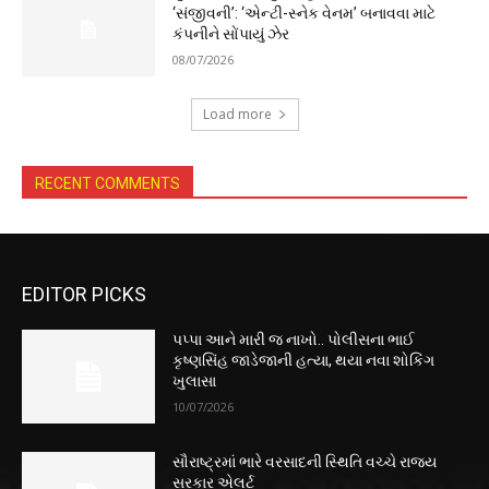
‘સંજીવની’: ‘એન્ટી-સ્નેક વેનમ’ બનાવવા માટે
કંપનીને સોંપાયું ઝેર
08/07/2026
Load more
RECENT COMMENTS
EDITOR PICKS
પપ્પા આને મારી જ નાખો.. પોલીસના ભાઈ
કૃષ્ણસિંહ જાડેજાની હત્યા, થયા નવા શોકિંગ
ખુલાસા
10/07/2026
સૌરાષ્ટ્રમાં ભારે વરસાદની સ્થિતિ વચ્ચે રાજ્ય
સરકાર એલર્ટ