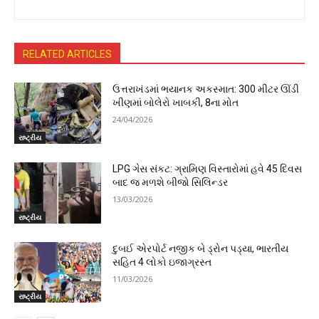
RELATED ARTICLES
ઉત્તરાખંડમાં ભયાનક અકસ્માત: 300 મીટર ઊંડી
ખીણમાં બોલેરો ખાબકી, 8ના મોત
24/04/2026
રાષ્ટ્રીય
LPG ગેસ સંકટ: ગ્રામિણ વિસ્તારોમાં હવે 45 દિવસ
બાદ જ મળશે બીજો સિલિન્ડર
13/03/2026
રાષ્ટ્રીય
દુબઈ એરપોર્ટ નજીક બે ડ્રોન પડ્યા, ભારતીય
સહિત 4 લોકો ઇજાગ્રસ્ત
11/03/2026
રાષ્ટ્રીય