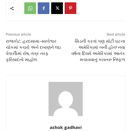
Previous article
Next article
રાજકોટ: હરદસામા-સરવેશ્વર
સિડની કરતાં પણ મોટી ઘટના
ચોકમાં કચરો અને દબાણને લઇ
અમેરિકામાં બની હોત! નવા
વેપારીોમાં રોષ, તંત્ર તરફ
વર્ષના દિવસે અમેરિકામાં આતંક
ફરિયાદનો માહોલ
મચાવવાનું કાવતરું નિષ્ફળ
ashok gadhavi