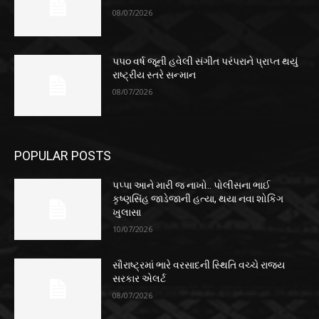
08/07/2026
૫૫૦ વર્ષ જૂની હવેલી સંગીત પરંપરાને પ્રાપ્ત થયું
રાષ્ટ્રીય સ્તરે સન્માન
08/07/2026
POPULAR POSTS
પપ્પા આને મારી જ નાખો.. પોલીસના ભાઈ
કૃષ્ણસિંહ જાડેજાની હત્યા, થયા નવા શોકિંગ
ખુલાસા
10/07/2026
સૌરાષ્ટ્રમાં ભારે વરસાદની સ્થિતિ વચ્ચે રાજ્ય
સરકાર એલર્ટ
08/07/2026