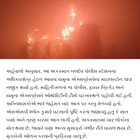
અહેવાલો અનુસાર, આ અકસ્માત બલદેવ પોલીસ સ્ટેશનના
અધિકારક્ષેત્ર હેઠળ આવતા યમુના એક્સપ્રેસવેના માઇલસ્ટોન ૧૨૭
નજીક થયો હતો. માહિતી મળતાં જ પોલીસ, ફાયર બ્રિગેડ અને
યમુના એક્સપ્રેસવે ઓથોરિટીની ટીમો ઘટનાસ્થળે પહોંચી ગઈ હતી.
અગ્નિશામકોએ ભારે જહેમત બાદ આગ પર કાબુ મેળવ્યો હતો.
એસએસપી શ્લોક કુમારે ઘટનાની પુષ્ટિ કરતા જણાવ્યું હતું કે સાત
બસો અને ત્રણ કારમાં આગ લાગી હતી. અકસ્માતમાં ચાર લોકોના
મોત થયા છે, જ્યારે ઘણા અન્ય મુસાફરો ગંભીર રીતે ઘાયલ થયા છે.
મૃતકોની ઓળખ કરવાની પ્રક્રિયા ચાલુ છે.