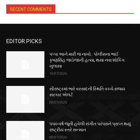
RECENT COMMENTS
EDITOR PICKS
પપ્પા આને મારી જ નાખો.. પોલીસના ભાઈ
કૃષ્ણસિંહ જાડેજાની હત્યા, થયા નવા શોકિંગ
ખુલાસા
10/07/2026
સૌરાષ્ટ્રમાં ભારે વરસાદની સ્થિતિ વચ્ચે રાજ્ય
સરકાર એલર્ટ
08/07/2026
૫૫૦ વર્ષ જૂની હવેલી સંગીત પરંપરાને પ્રાપ્ત થયું
રાષ્ટ્રીય સ્તરે સન્માન
08/07/2026