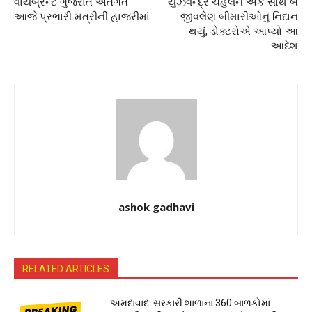
વાયબ્રન્ટ ગુજરાત અંતર્ગત
યુઝવેન્દ્ર ચહલને એક સાથે બે
આજે પ્રભારી મંત્રીની હાજરીમાં
જીવલેણ બીમારીઓનું નિદાન
થયું, ડોક્ટરોએ આપ્યો આ
આદેશ
ashok gadhavi
RELATED ARTICLES
અમદાવાદ: સરકારી શાળાના 360 બાળકોમાં