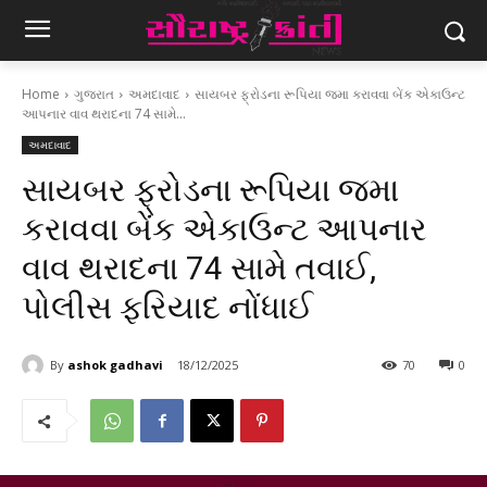
Home
ગુજરાત
અમદાવાદ
સાયબર ફ્રોડના રૂપિયા જમા કરાવવા બેંક એકાઉન્ટ
આપનાર વાવ થરાદના 74 સામે...
અમદાવાદ
સાયબર ફ્રોડના રૂપિયા જમા
કરાવવા બેંક એકાઉન્ટ આપનાર
વાવ થરાદના 74 સામે તવાઈ,
પોલીસ ફરિયાદ નોંધાઈ
By
ashok gadhavi
18/12/2025
70
0