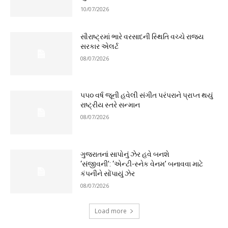
10/07/2026
સૌરાષ્ટ્રમાં ભારે વરસાદની સ્થિતિ વચ્ચે રાજ્ય
સરકાર એલર્ટ
08/07/2026
૫૫૦ વર્ષ જૂની હવેલી સંગીત પરંપરાને પ્રાપ્ત થયું
રાષ્ટ્રીય સ્તરે સન્માન
08/07/2026
ગુજરાતનાં સાપોનું ઝેર હવે બનશે
‘સંજીવની’: ‘એન્ટી-સ્નેક વેનમ’ બનાવવા માટે
કંપનીને સોંપાયું ઝેર
08/07/2026
Load more