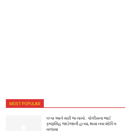
MOST POPULAR
પપ્પા આને મારી જ નાખો.. પોલીસના ભાઈ
કૃષ્ણસિંહ જાડેજાની હત્યા, થયા નવા શોકિંગ
ખુલાસા