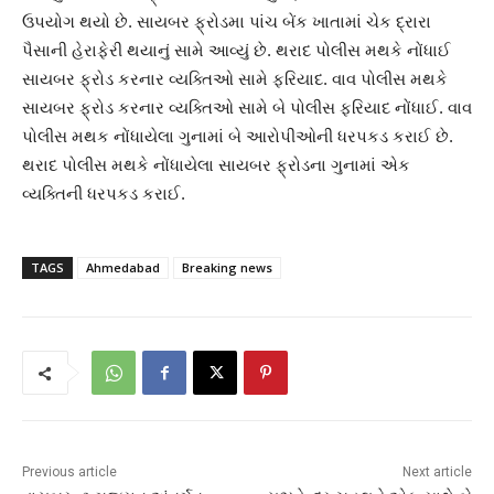
ઉપયોગ થયો છે. સાયબર ફ્રોડમા પાંચ બેંક ખાતામાં ચેક દ્રારા
પૈસાની હેરાફેરી થયાનું સામે આવ્યું છે. થરાદ પોલીસ મથકે નોંધાઈ
સાયબર ફ્રોડ કરનાર વ્યક્તિઓ સામે ફરિયાદ. વાવ પોલીસ મથકે
સાયબર ફ્રોડ કરનાર વ્યક્તિઓ સામે બે પોલીસ ફરિયાદ નોંધાઈ. વાવ
પોલીસ મથક નોંધાયેલા ગુનામાં બે આરોપીઓની ધરપકડ કરાઈ છે.
થરાદ પોલીસ મથકે નોંધાયેલા સાયબર ફ્રોડના ગુનામાં એક
વ્યક્તિની ધરપકડ કરાઈ.
TAGS
Ahmedabad
Breaking news
Previous article
Next article