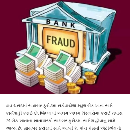
વાવ થરાદમાં સાયબર ફ્રોડમા સંડોવાયેલા મ્યુલ બેંક ખાતા સામે
કાર્યવાહી કરાઈ છે. જિલ્લામાં અલગ અલગ વિસ્તારોમા કરાઈ તપાસ.
74 બેંક ખાતાના ખાતાધારકો સાઇબર ફ્રોડમાં સામેલ હોવાનું સામે
આવ્યું છે. સાયબર ફ્રોડમાં સામે આવ્યું કે, પાંચ કેસમાં એટીએમનો