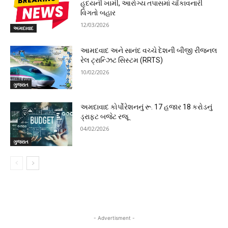
હૃદયની ખામી, આરોગ્ય તપાસમાં ચોંકાવનારી
વિગતો બહાર
12/03/2026
અમદાવાદ
આમદવાદ અને સાનંદ વચ્ચે દેશની બીજી રીજનલ
રેલ ટ્રાન્ઝિટ સિસ્ટમ (RRTS)
10/02/2026
ગુજરાત
અમદાવાદ કોર્પોરેશનનું રૂ. 17 હજાર 18 કરોડનું
ડ્રાફ્ટ બજેટ રજૂ
04/02/2026
ગુજરાત
- Advertisment -