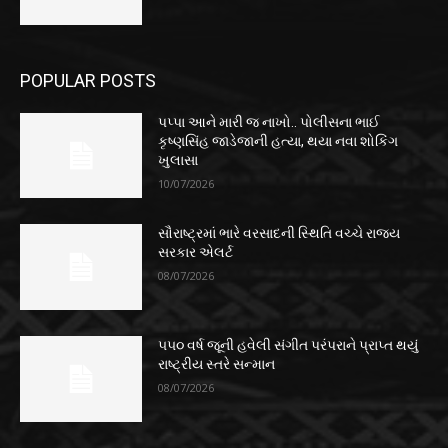
POPULAR POSTS
પપ્પા આને મારી જ નાખો.. પોલીસના ભાઈ
કૃષ્ણસિંહ જાડેજાની હત્યા, થયા નવા શોકિંગ
ખુલાસા
10/07/2026
સૌરાષ્ટ્રમાં ભારે વરસાદની સ્થિતિ વચ્ચે રાજ્ય
સરકાર એલર્ટ
08/07/2026
૫૫૦ વર્ષ જૂની હવેલી સંગીત પરંપરાને પ્રાપ્ત થયું
રાષ્ટ્રીય સ્તરે સન્માન
08/07/2026