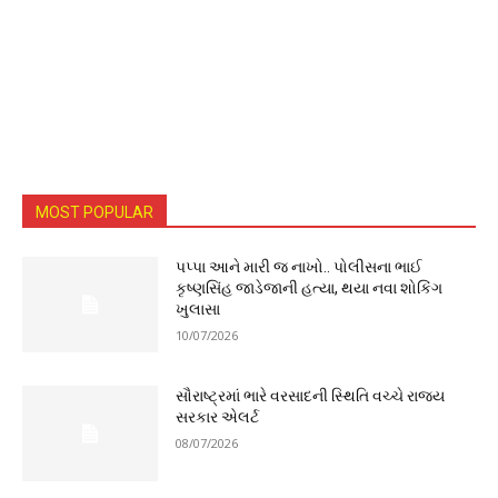
MOST POPULAR
પપ્પા આને મારી જ નાખો.. પોલીસના ભાઈ
કૃષ્ણસિંહ જાડેજાની હત્યા, થયા નવા શોકિંગ
ખુલાસા
10/07/2026
સૌરાષ્ટ્રમાં ભારે વરસાદની સ્થિતિ વચ્ચે રાજ્ય
સરકાર એલર્ટ
08/07/2026