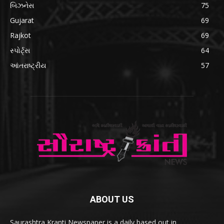
બિઝનેસ
75
Gujarat
69
Rajkot
69
સ્પોર્ટ્સ
64
આંતરાષ્ટ્રીય
57
ABOUT US
Saurashtra Kranti Newspaper is a daily based out in