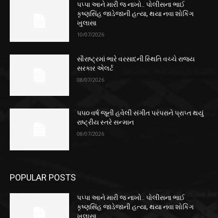
પપ્પા આને મારી જ નાખો.. પોલીસના ભાઈ
કૃષ્ણસિંહ જાડેજાની હત્યા, થયા નવા શોકિંગ
ખુલાસા
10/07/2026
સૌરાષ્ટ્રમાં ભારે વરસાદની સ્થિતિ વચ્ચે રાજ્ય
સરકાર એલર્ટ
08/07/2026
૫૫૦ વર્ષ જૂની હવેલી સંગીત પરંપરાને પ્રાપ્ત થયું
રાષ્ટ્રીય સ્તરે સન્માન
08/07/2026
POPULAR POSTS
પપ્પા આને મારી જ નાખો.. પોલીસના ભાઈ
કૃષ્ણસિંહ જાડેજાની હત્યા, થયા નવા શોકિંગ
ખુલાસા