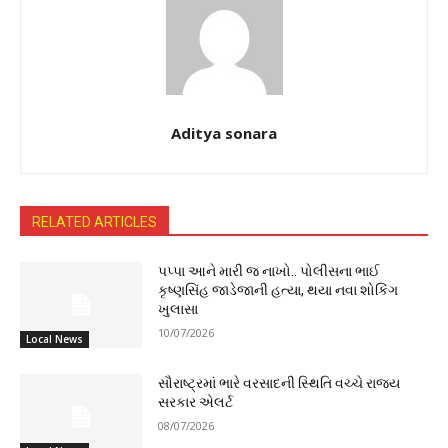
Aditya sonara
RELATED ARTICLES
પપ્પા આને મારી જ નાખો.. પોલીસના ભાઈ
કૃષ્ણસિંહ જાડેજાની હત્યા, થયા નવા શોકિંગ
ખુલાસા
10/07/2026
Local News
સૌરાષ્ટ્રમાં ભારે વરસાદની સ્થિતિ વચ્ચે રાજ્ય
સરકાર એલર્ટ
08/07/2026