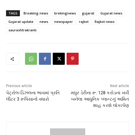
TAGS
Breaking news
brekingnews
gujarat
Gujarat news
Gujarat update
news
newspaper
rajkot
Rajkot news
saurashtrakranti
Previous article
Next article
પેટ્રોલ-ડિઝલના ભાવમાં પ્રતિ
મધુર ડેરીના રૂ. 128 કરોડના ખર્ચે
લીટર 3 રૂપિયાનો વધારો
બનેલા આધુનિક પ્લાન્ટનું અમિત
શાહ કરશે લોકાર્પણ