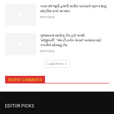
૫૫૦ વર્ષ જૂની હવેલી સંગીત પરંપરાને પ્રાપ્ત થયું
રાષ્ટ્રીય સ્તરે સન્માન
08/07/2026
ગુજરાતનાં સાપોનું ઝેર હવે બનશે
‘સંજીવની’: ‘એન્ટી-સ્નેક વેનમ’ બનાવવા માટે
કંપનીને સોંપાયું ઝેર
08/07/2026
Load more
RECENT COMMENTS
EDITOR PICKS