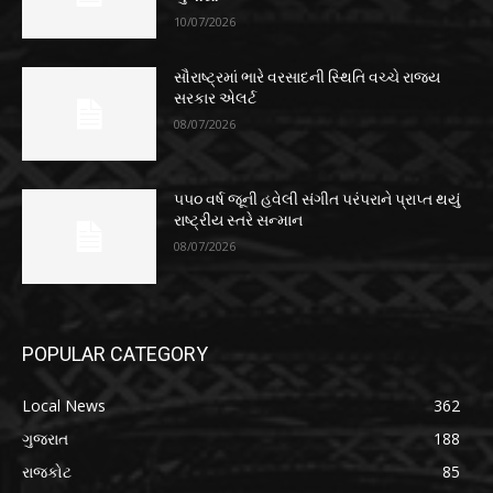
10/07/2026
સૌરાષ્ટ્રમાં ભારે વરસાદની સ્થિતિ વચ્ચે રાજ્ય
સરકાર એલર્ટ
08/07/2026
૫૫૦ વર્ષ જૂની હવેલી સંગીત પરંપરાને પ્રાપ્ત થયું
રાષ્ટ્રીય સ્તરે સન્માન
08/07/2026
POPULAR CATEGORY
Local News
362
ગુજરાત
188
રાજકોટ
85