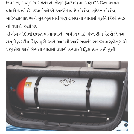
ઉપરાંત, રાષ્ટ્રીય રાજધાની ક્ષેત્ર (ગઈછ) માં પણ CNGના ભાવમાં
વધારો થયો છે. કંપનીઓએ આજે સવારે નોઈડા, ગ્રેટર નોઈડા,
ગાઝિયાબાદ અને ગુરુગ્રામમાં પણ CNGના ભાવમાં પ્રતિ કિલો રૂ.2
નો વધારો કર્યો છે.
પીએમ મોદીની ઇંધણ બચાવવાની અપીલ બાદ, કેન્દ્રીય પેટ્રોલિયમ
મંત્રી હરદીપ સિંહ પુરી અને આરબીઆઈ ગવર્નર સંજય મલ્હોત્રાએ
પણ તેલ અને ગેસના ભાવમાં વધારો કરવાની હિમાયત કરી હતી.