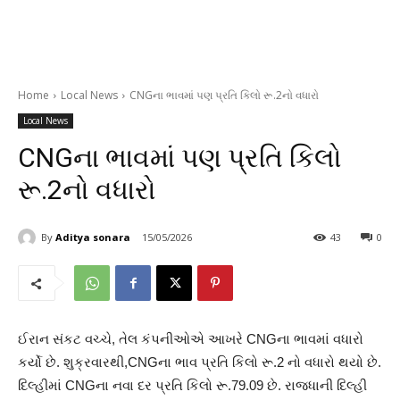
Home
Local News
CNGના ભાવમાં પણ પ્રતિ કિલો રૂ.2નો વધારો
Local News
CNGના ભાવમાં પણ પ્રતિ કિલો
રૂ.2નો વધારો
By
Aditya sonara
15/05/2026
43
0
ઈરાન સંકટ વચ્ચે, તેલ કંપનીઓએ આખરે CNGના ભાવમાં વધારો
કર્યો છે. શુક્રવારથી,CNGના ભાવ પ્રતિ કિલો રૂ.2 નો વધારો થયો છે.
દિલ્હીમાં CNGના નવા દર પ્રતિ કિલો રૂ.79.09 છે. રાજધાની દિલ્હી