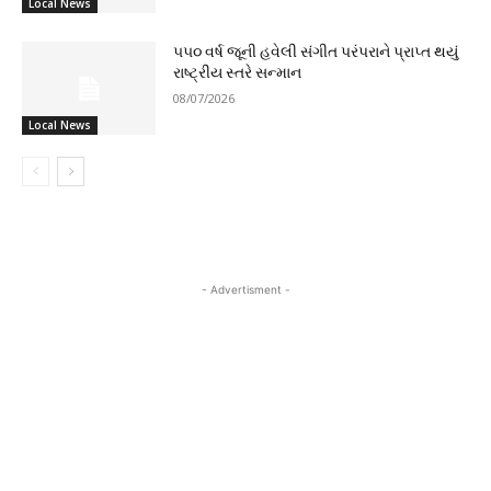
Local News
૫૫૦ વર્ષ જૂની હવેલી સંગીત પરંપરાને પ્રાપ્ત થયું
રાષ્ટ્રીય સ્તરે સન્માન
08/07/2026
Local News
- Advertisment -